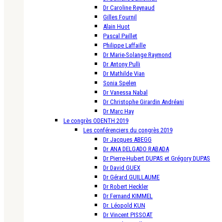
Dr Caroline Reynaud
Gilles Fournil
Alain Huot
Pascal Paillet
Philippe Laffaille
Dr Marie-Solange Raymond
Dr Antony Pulli
Dr Mathilde Vian
Sonia Spelen
Dr Vanessa Nabal
Dr Christophe Girardin Andréani
Dr Marc Hay
Le congrès ODENTH 2019
Les conférenciers du congrès 2019
Dr Jacques ABEGG
Dr ANA DELGADO RABADA
Dr Pierre-Hubert DUPAS et Grégory DUPAS
Dr David GUEX
Dr Gérard GUILLAUME
Dr Robert Heckler
Dr Fernand KIMMEL
Dr. Léopold KUN
Dr Vincent PISSOAT