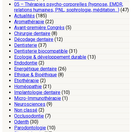
05 – Thérapies psycho-corporelles (hypnose, EMDR,
relations humaines, PNL, sophrologie, méditation…)
(47)
Actualités
(185)
Aromathérapie
(22)
Avant-première Congrès
(5)
Chirurgie dentaire
(8)
Décodage dentaire
(12)
Dentisterie
(37)
Dentisterie biocompatible
(31)
Ecologie & développement durable
(13)
Endodontie
(2)
Energétique dentaire
(26)
Ethique & Bioéthique
(8)
Etiothérapie
(2)
Homéopathie
(21)
Implantologie dentaire
(10)
Micro-Immunothérapie
(1)
Neurosciences
(9)
Non classé
(2)
Occlusodontie
(7)
Odenth
(30)
Parodontologie
(10)