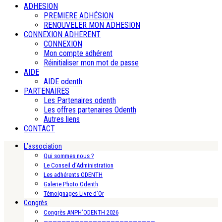
ADHESION
PREMIERE ADHÉSION
RENOUVELER MON ADHESION
CONNEXION ADHERENT
CONNEXION
Mon compte adhérent
Réinitialiser mon mot de passe
AIDE
AIDE odenth
PARTENAIRES
Les Partenaires odenth
Les offres partenaires Odenth
Autres liens
CONTACT
L’association
Qui sommes nous ?
Le Conseil d’Administration
Les adhérents ODENTH
Galerie Photo Odenth
Témoignages Livre d’Or
Congrès
Congrès ANPH’ODENTH 2026
—————————————————————————-