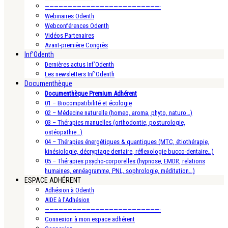
—————————————————————————-
Webinaires Odenth
Webconférences Odenth
Vidéos Partenaires
Avant-première Congrès
Inf’Odenth
Dernières actus Inf’Odenth
Les newsletters Inf’Odenth
Documenthèque
Documenthèque Premium Adhérent
01 – Biocompatibilité et écologie
02 – Médecine naturelle (homeo, aroma, phyto, naturo…)
03 – Thérapies manuelles (orthodontie, posturologie,
ostéopathie…)
04 – Thérapies énergétiques & quantiques (MTC, étiothérapie,
kinésiologie, décryptage dentaire, réflexologie bucco-dentaire…)
05 – Thérapies psycho-corporelles (hypnose, EMDR, relations
humaines, ennéagramme, PNL, sophrologie, méditation…)
ESPACE ADHÉRENT
Adhésion à Odenth
AIDE à l’Adhésion
—————————————————————————-
Connexion à mon espace adhérent