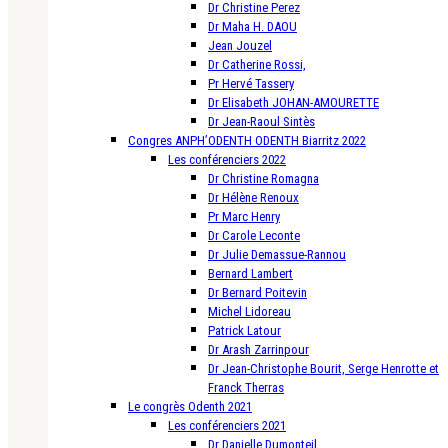
Dr Christine Perez
Dr Maha H. DAOU
Jean Jouzel
Dr Catherine Rossi,
Pr Hervé Tassery
Dr Elisabeth JOHAN-AMOURETTE
Dr Jean-Raoul Sintès
Congres ANPH’ODENTH ODENTH Biarritz 2022
Les conférenciers 2022
Dr Christine Romagna
Dr Hélène Renoux
Pr Marc Henry
Dr Carole Leconte
Dr Julie Demassue-Rannou
Bernard Lambert
Dr Bernard Poitevin
Michel Lidoreau
Patrick Latour
Dr Arash Zarrinpour
Dr Jean-Christophe Bourit, Serge Henrotte et
Franck Therras
Le congrès Odenth 2021
Les conférenciers 2021
Dr Danielle Dumonteil