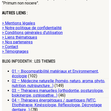
“Primum non nocere”.
AUTRES LIENS :
> Mentions légales
> Notre politique de confidentialité
> Conditions générales d’utilisation
> Liens thématiques
> Nos partenaires
> Contact
> Témoignages
BLOG INF’ODENTH : LES THEMES
01 – Biocompatibilité matériaux et Environnement,
écologie
(102)
02 – Médecine naturelle (homéo, naturo, aroma, phyto,
nutrition, nutripuncture…)
(149)
03 – Thérapies manuelles (orthodontie, posturologie,
biokinergie, ostéopathie…)
(46)
04 – Thérapies énergétiques / quantiques (MTC,
Etiothérapie, Kinésiologie, Réflexologie, Décryptage
dentaire…)
(78)