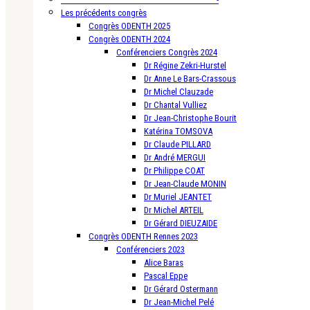
Les précédents congrès
Congrès ODENTH 2025
Congrès ODENTH 2024
Conférenciers Congrès 2024
Dr Régine Zekri-Hurstel
Dr Anne Le Bars-Crassous
Dr Michel Clauzade
Dr Chantal Vulliez
Dr Jean-Christophe Bourit
Katérina TOMSOVA
Dr Claude PILLARD
Dr André MERGUI
Dr Philippe COAT
Dr Jean-Claude MONIN
Dr Muriel JEANTET
Dr Michel ARTEIL
Dr Gérard DIEUZAIDE
Congrès ODENTH Rennes 2023
Conférenciers 2023
Alice Baras
Pascal Eppe
Dr Gérard Ostermann
Dr Jean-Michel Pelé