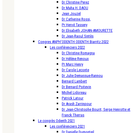
Dr Christine Perez
Dr Maha H. DAOU
Jean Jouzel
Dr Catherine Rossi,
Pr Hervé Tassery
Dr Elisabeth JOHAN-AMOURETTE
Dr Jean-Raoul Sintès
Congres ANPH’ODENTH ODENTH Biarritz 2022
Les conférenciers 2022
Dr Christine Romagna
Dr Hélène Renoux
Pr Marc Henry
Dr Carole Leconte
Dr Julie Demassue-Rannou
Bernard Lambert
Dr Bernard Poitevin
Michel Lidoreau
Patrick Latour
Dr Arash Zarrinpour
Dr Jean-Christophe Bourit, Serge Henrotte et
Franck Therras
Le congrès Odenth 2021
Les conférenciers 2021
Dr Danielle Dumonteil