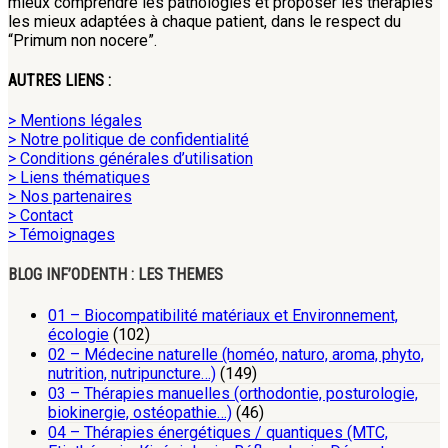
mieux comprendre les pathologies et proposer les thérapies
les mieux adaptées à chaque patient, dans le respect du
“Primum non nocere”.
AUTRES LIENS :
> Mentions légales
> Notre politique de confidentialité
> Conditions générales d’utilisation
> Liens thématiques
> Nos partenaires
> Contact
> Témoignages
BLOG INF’ODENTH : LES THEMES
01 – Biocompatibilité matériaux et Environnement,
écologie
(102)
02 – Médecine naturelle (homéo, naturo, aroma, phyto,
nutrition, nutripuncture…)
(149)
03 – Thérapies manuelles (orthodontie, posturologie,
biokinergie, ostéopathie…)
(46)
04 – Thérapies énergétiques / quantiques (MTC,