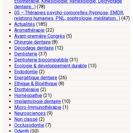
Etiothérapie, Kinésiologie, Réflexologie, Décryptage
dentaire…)
(78)
05 – Thérapies psycho-corporelles (hypnose, EMDR,
relations humaines, PNL, sophrologie, méditation…)
(47)
Actualités
(185)
Aromathérapie
(22)
Avant-première Congrès
(5)
Chirurgie dentaire
(8)
Décodage dentaire
(12)
Dentisterie
(37)
Dentisterie biocompatible
(31)
Ecologie & développement durable
(13)
Endodontie
(2)
Energétique dentaire
(26)
Ethique & Bioéthique
(8)
Etiothérapie
(2)
Homéopathie
(21)
Implantologie dentaire
(10)
Micro-Immunothérapie
(1)
Neurosciences
(9)
Non classé
(2)
Occlusodontie
(7)
Odenth
(30)