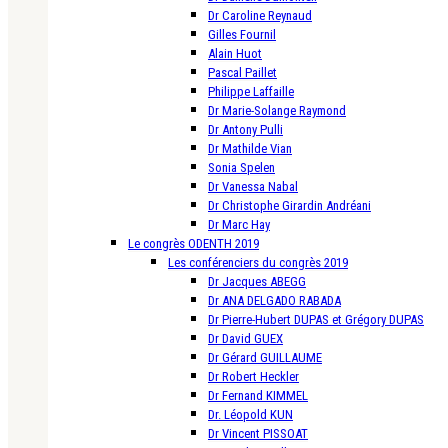
Dr Caroline Reynaud
Gilles Fournil
Alain Huot
Pascal Paillet
Philippe Laffaille
Dr Marie-Solange Raymond
Dr Antony Pulli
Dr Mathilde Vian
Sonia Spelen
Dr Vanessa Nabal
Dr Christophe Girardin Andréani
Dr Marc Hay
Le congrès ODENTH 2019
Les conférenciers du congrès 2019
Dr Jacques ABEGG
Dr ANA DELGADO RABADA
Dr Pierre-Hubert DUPAS et Grégory DUPAS
Dr David GUEX
Dr Gérard GUILLAUME
Dr Robert Heckler
Dr Fernand KIMMEL
Dr. Léopold KUN
Dr Vincent PISSOAT