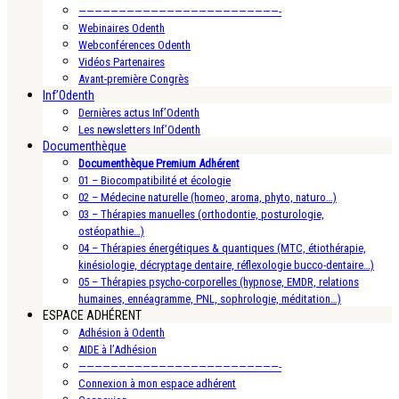
—————————————————————————-
Webinaires Odenth
Webconférences Odenth
Vidéos Partenaires
Avant-première Congrès
Inf’Odenth
Dernières actus Inf’Odenth
Les newsletters Inf’Odenth
Documenthèque
Documenthèque Premium Adhérent
01 – Biocompatibilité et écologie
02 – Médecine naturelle (homeo, aroma, phyto, naturo…)
03 – Thérapies manuelles (orthodontie, posturologie,
ostéopathie…)
04 – Thérapies énergétiques & quantiques (MTC, étiothérapie,
kinésiologie, décryptage dentaire, réflexologie bucco-dentaire…)
05 – Thérapies psycho-corporelles (hypnose, EMDR, relations
humaines, ennéagramme, PNL, sophrologie, méditation…)
ESPACE ADHÉRENT
Adhésion à Odenth
AIDE à l’Adhésion
—————————————————————————-
Connexion à mon espace adhérent