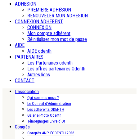
ADHESION
PREMIERE ADHÉSION
RENOUVELER MON ADHESION
CONNEXION ADHERENT
CONNEXION
Mon compte adhérent
Réinitialiser mon mot de passe
AIDE
AIDE odenth
PARTENAIRES
Les Partenaires odenth
Les offres partenaires Odenth
Autres liens
CONTACT
L’association
Qui sommes nous ?
Le Conseil d’Administration
Les adhérents ODENTH
Galerie Photo Odenth
Témoignages Livre d’Or
Congrès
Congrès ANPH’ODENTH 2026
—————————————————————————-