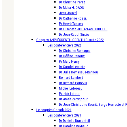
Dr Christine Perez
Dr Maha H. DAOU
Jean Jouzel
Dr Catherine Rossi,
Pr Hervé Tassery
Dr Elisabeth JOHAN-AMOURETTE
Dr Jean-Raoul Sintès
Congres ANPH’ODENTH ODENTH Biarritz 2022
Les conférenciers 2022
Dr Christine Romagna
Dr Hélène Renoux
Pr Marc Henry
Dr Carole Leconte
Dr Julie Demassue-Rannou
Bernard Lambert
Dr Bernard Poitevin
Michel Lidoreau
Patrick Latour
Dr Arash Zarrinpour
Dr Jean-Christophe Bourit, Serge Henrotte et 
Le congrès Odenth 2021
Les conférenciers 2021
Dr Danielle Dumonteil
Dr Caroline Reynaud