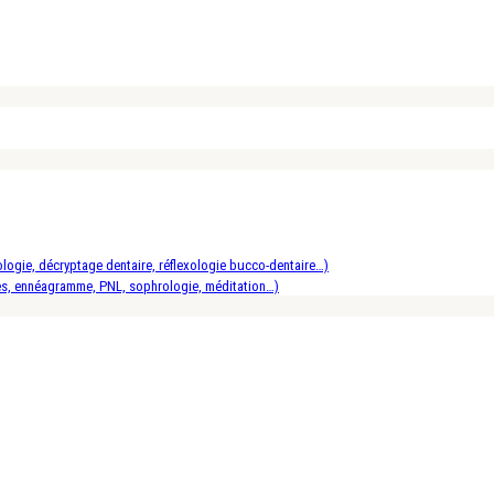
logie, décryptage dentaire, réflexologie bucco-dentaire…)
es, ennéagramme, PNL, sophrologie, méditation…)