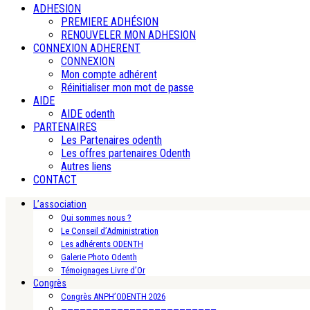
ADHESION
PREMIERE ADHÉSION
RENOUVELER MON ADHESION
CONNEXION ADHERENT
CONNEXION
Mon compte adhérent
Réinitialiser mon mot de passe
AIDE
AIDE odenth
PARTENAIRES
Les Partenaires odenth
Les offres partenaires Odenth
Autres liens
CONTACT
L’association
Qui sommes nous ?
Le Conseil d’Administration
Les adhérents ODENTH
Galerie Photo Odenth
Témoignages Livre d’Or
Congrès
Congrès ANPH’ODENTH 2026
—————————————————————————-