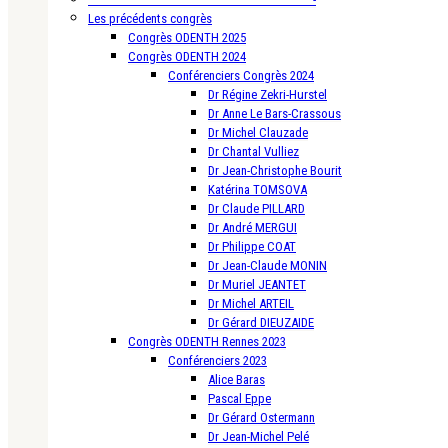
Les précédents congrès
Congrès ODENTH 2025
Congrès ODENTH 2024
Conférenciers Congrès 2024
Dr Régine Zekri-Hurstel
Dr Anne Le Bars-Crassous
Dr Michel Clauzade
Dr Chantal Vulliez
Dr Jean-Christophe Bourit
Katérina TOMSOVA
Dr Claude PILLARD
Dr André MERGUI
Dr Philippe COAT
Dr Jean-Claude MONIN
Dr Muriel JEANTET
Dr Michel ARTEIL
Dr Gérard DIEUZAIDE
Congrès ODENTH Rennes 2023
Conférenciers 2023
Alice Baras
Pascal Eppe
Dr Gérard Ostermann
Dr Jean-Michel Pelé