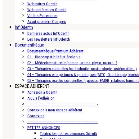
Webinaires Odenth
Webconférences Odenth
Vidéos Partenaires
Avant-première Congrès
Inf’Odenth
Dernières actus Inf’Odenth
Les newsletters Inf’Odenth
Documenthèque
Documenthèque Premium Adhérent
01 – Biocompatibilité et écologie
02 – Médecine naturelle (homeo, aroma, phyto, naturo…)
03 – Thérapies manuelles (orthodontie, posturologie, ostéopathie…)
04 – Thérapies énergétiques & quantiques (MTC, étiothérapie, kinésio
05 – Thérapies psycho-corporelles (hypnose, EMDR, relations humain
ESPACE ADHÉRENT
Adhésion à Odenth
AIDE à l’Adhésion
—————————————————————————-
Connexion à mon espace adhérent
Connexion
—————————————————————————-
PETITES ANNONCES
Toutes les petites annonces Odenth