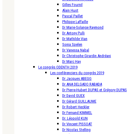
Gilles Fournil
Alain Huot
Pascal Paillet
Philippe Laffaille
Dr Marie-Solange Raymond
Dr Antony Pulli
Dr Mathilde Vian
Sonia Spelen
Dr Vanessa Nabal
Dr Christophe Girardin Andréani
Dr Marc Hay
Le congrès ODENTH 2019
Les conférenciers du congrès 2019
Dr Jacques ABEGG
Dr ANA DELGADO RABADA
Dr Pierre-Hubert DUPAS et Grégory DUPAS
Dr David GUEX
Dr Gérard GUILLAUME
Dr Robert Heckler
Dr Fernand KIMMEL
Dr. Léopold KUN
Dr Vincent PISSOAT
Dr Nicolas Stelling