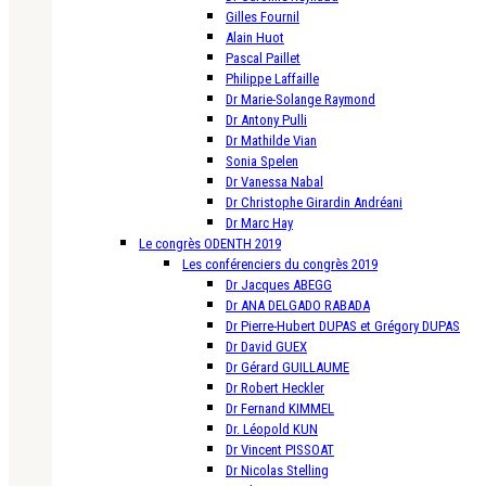
Gilles Fournil
Alain Huot
Pascal Paillet
Philippe Laffaille
Dr Marie-Solange Raymond
Dr Antony Pulli
Dr Mathilde Vian
Sonia Spelen
Dr Vanessa Nabal
Dr Christophe Girardin Andréani
Dr Marc Hay
Le congrès ODENTH 2019
Les conférenciers du congrès 2019
Dr Jacques ABEGG
Dr ANA DELGADO RABADA
Dr Pierre-Hubert DUPAS et Grégory DUPAS
Dr David GUEX
Dr Gérard GUILLAUME
Dr Robert Heckler
Dr Fernand KIMMEL
Dr. Léopold KUN
Dr Vincent PISSOAT
Dr Nicolas Stelling