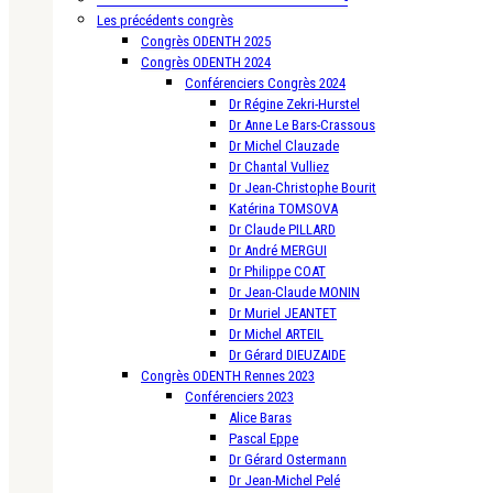
Les précédents congrès
Congrès ODENTH 2025
Congrès ODENTH 2024
Conférenciers Congrès 2024
Dr Régine Zekri-Hurstel
Dr Anne Le Bars-Crassous
Dr Michel Clauzade
Dr Chantal Vulliez
Dr Jean-Christophe Bourit
Katérina TOMSOVA
Dr Claude PILLARD
Dr André MERGUI
Dr Philippe COAT
Dr Jean-Claude MONIN
Dr Muriel JEANTET
Dr Michel ARTEIL
Dr Gérard DIEUZAIDE
Congrès ODENTH Rennes 2023
Conférenciers 2023
Alice Baras
Pascal Eppe
Dr Gérard Ostermann
Dr Jean-Michel Pelé