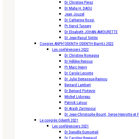
Dr Christine Perez
Dr Maha H. DAOU
Jean Jouzel
Dr Catherine Rossi,
Pr Hervé Tassery
Dr Elisabeth JOHAN-AMOURETTE
Dr Jean-Raoul Sintès
Congres ANPH’ODENTH ODENTH Biarritz 2022
Les conférenciers 2022
Dr Christine Romagna
Dr Hélène Renoux
Pr Marc Henry
Dr Carole Leconte
Dr Julie Demassue-Rannou
Bernard Lambert
Dr Bernard Poitevin
Michel Lidoreau
Patrick Latour
Dr Arash Zarrinpour
Dr Jean-Christophe Bourit, Serge Henrotte et 
Le congrès Odenth 2021
Les conférenciers 2021
Dr Danielle Dumonteil
Dr Caroline Reynaud