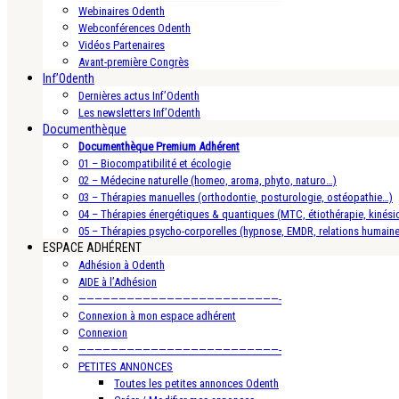
Webinaires Odenth
Webconférences Odenth
Vidéos Partenaires
Avant-première Congrès
Inf’Odenth
Dernières actus Inf’Odenth
Les newsletters Inf’Odenth
Documenthèque
Documenthèque Premium Adhérent
01 – Biocompatibilité et écologie
02 – Médecine naturelle (homeo, aroma, phyto, naturo…)
03 – Thérapies manuelles (orthodontie, posturologie, ostéopathie…)
04 – Thérapies énergétiques & quantiques (MTC, étiothérapie, kinésio
05 – Thérapies psycho-corporelles (hypnose, EMDR, relations humain
ESPACE ADHÉRENT
Adhésion à Odenth
AIDE à l’Adhésion
—————————————————————————-
Connexion à mon espace adhérent
Connexion
—————————————————————————-
PETITES ANNONCES
Toutes les petites annonces Odenth