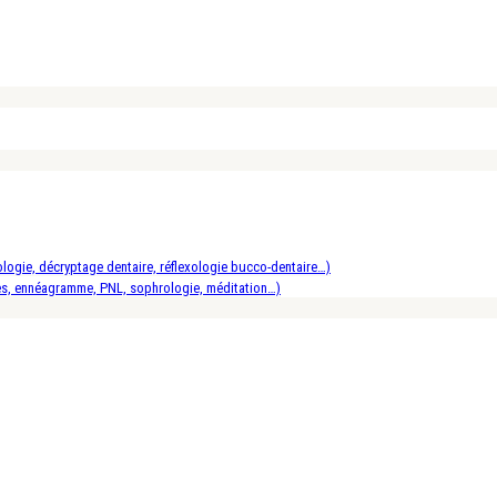
logie, décryptage dentaire, réflexologie bucco-dentaire…)
es, ennéagramme, PNL, sophrologie, méditation…)