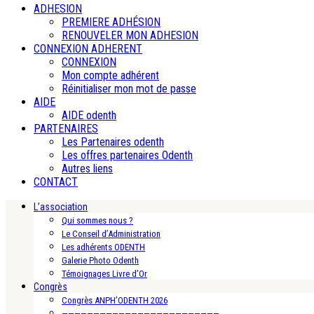
ADHESION
PREMIERE ADHÉSION
RENOUVELER MON ADHESION
CONNEXION ADHERENT
CONNEXION
Mon compte adhérent
Réinitialiser mon mot de passe
AIDE
AIDE odenth
PARTENAIRES
Les Partenaires odenth
Les offres partenaires Odenth
Autres liens
CONTACT
L’association
Qui sommes nous ?
Le Conseil d’Administration
Les adhérents ODENTH
Galerie Photo Odenth
Témoignages Livre d’Or
Congrès
Congrès ANPH’ODENTH 2026
—————————————————————————-