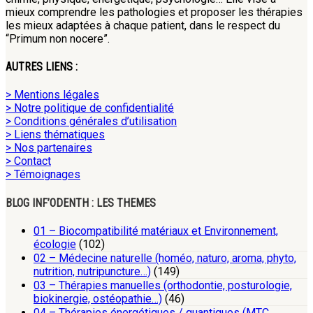
mieux comprendre les pathologies et proposer les thérapies
les mieux adaptées à chaque patient, dans le respect du
“Primum non nocere”.
AUTRES LIENS :
> Mentions légales
> Notre politique de confidentialité
> Conditions générales d’utilisation
> Liens thématiques
> Nos partenaires
> Contact
> Témoignages
BLOG INF’ODENTH : LES THEMES
01 – Biocompatibilité matériaux et Environnement,
écologie
(102)
02 – Médecine naturelle (homéo, naturo, aroma, phyto,
nutrition, nutripuncture…)
(149)
03 – Thérapies manuelles (orthodontie, posturologie,
biokinergie, ostéopathie…)
(46)
04 – Thérapies énergétiques / quantiques (MTC,