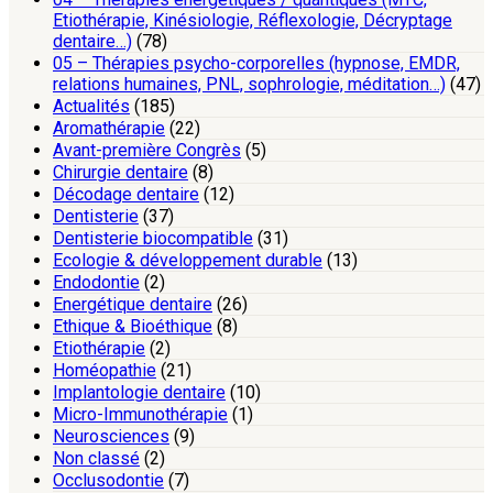
Etiothérapie, Kinésiologie, Réflexologie, Décryptage
dentaire…)
(78)
05 – Thérapies psycho-corporelles (hypnose, EMDR,
relations humaines, PNL, sophrologie, méditation…)
(47)
Actualités
(185)
Aromathérapie
(22)
Avant-première Congrès
(5)
Chirurgie dentaire
(8)
Décodage dentaire
(12)
Dentisterie
(37)
Dentisterie biocompatible
(31)
Ecologie & développement durable
(13)
Endodontie
(2)
Energétique dentaire
(26)
Ethique & Bioéthique
(8)
Etiothérapie
(2)
Homéopathie
(21)
Implantologie dentaire
(10)
Micro-Immunothérapie
(1)
Neurosciences
(9)
Non classé
(2)
Occlusodontie
(7)