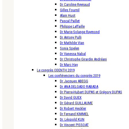
Dr Caroline Reynaud
Gilles Fournil
Alain Huot
Pascal Paillet
Philippe Laffaille
Dr Marie-Solange Raymond
Dr Antony Pulli
Dr Mathilde Vian
Sonia Spelen
Dr Vanessa Nabal
Dr Christophe Girardin Andréani
Dr Marc Hay
Le congrès ODENTH 2019
Les conférenciers du congrès 2019
Dr Jacques ABEGG
Dr ANA DELGADO RABADA
Dr Pierre-Hubert DUPAS et Grégory DUPAS
Dr David GUEX
Dr Gérard GUILLAUME
Dr Robert Heckler
Dr Fernand KIMMEL
Dr. Léopold KUN
Dr Vincent PISSOAT