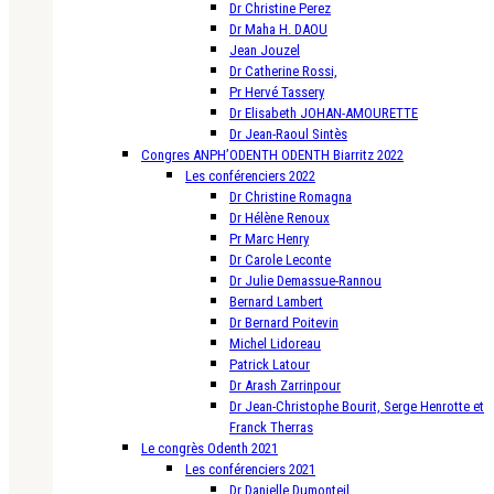
Dr Christine Perez
Dr Maha H. DAOU
Jean Jouzel
Dr Catherine Rossi,
Pr Hervé Tassery
Dr Elisabeth JOHAN-AMOURETTE
Dr Jean-Raoul Sintès
Congres ANPH’ODENTH ODENTH Biarritz 2022
Les conférenciers 2022
Dr Christine Romagna
Dr Hélène Renoux
Pr Marc Henry
Dr Carole Leconte
Dr Julie Demassue-Rannou
Bernard Lambert
Dr Bernard Poitevin
Michel Lidoreau
Patrick Latour
Dr Arash Zarrinpour
Dr Jean-Christophe Bourit, Serge Henrotte et
Franck Therras
Le congrès Odenth 2021
Les conférenciers 2021
Dr Danielle Dumonteil