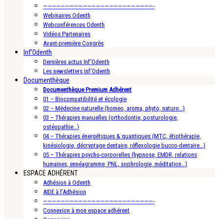
—————————————————————————-
Webinaires Odenth
Webconférences Odenth
Vidéos Partenaires
Avant-première Congrès
Inf’Odenth
Dernières actus Inf’Odenth
Les newsletters Inf’Odenth
Documenthèque
Documenthèque Premium Adhérent
01 – Biocompatibilité et écologie
02 – Médecine naturelle (homeo, aroma, phyto, naturo…)
03 – Thérapies manuelles (orthodontie, posturologie,
ostéopathie…)
04 – Thérapies énergétiques & quantiques (MTC, étiothérapie,
kinésiologie, décryptage dentaire, réflexologie bucco-dentaire…)
05 – Thérapies psycho-corporelles (hypnose, EMDR, relations
humaines, ennéagramme, PNL, sophrologie, méditation…)
ESPACE ADHÉRENT
Adhésion à Odenth
AIDE à l’Adhésion
—————————————————————————-
Connexion à mon espace adhérent