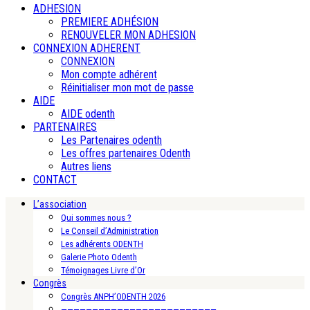
ADHESION
PREMIERE ADHÉSION
RENOUVELER MON ADHESION
CONNEXION ADHERENT
CONNEXION
Mon compte adhérent
Réinitialiser mon mot de passe
AIDE
AIDE odenth
PARTENAIRES
Les Partenaires odenth
Les offres partenaires Odenth
Autres liens
CONTACT
L’association
Qui sommes nous ?
Le Conseil d’Administration
Les adhérents ODENTH
Galerie Photo Odenth
Témoignages Livre d’Or
Congrès
Congrès ANPH’ODENTH 2026
—————————————————————————-