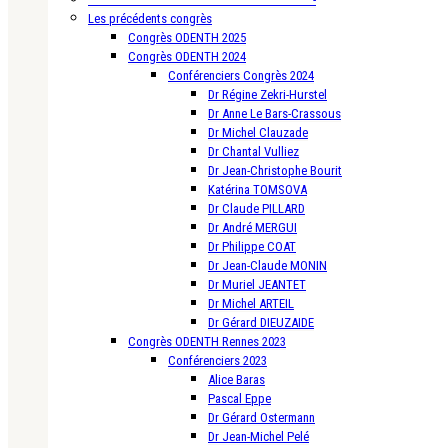
Les précédents congrès
Congrès ODENTH 2025
Congrès ODENTH 2024
Conférenciers Congrès 2024
Dr Régine Zekri-Hurstel
Dr Anne Le Bars-Crassous
Dr Michel Clauzade
Dr Chantal Vulliez
Dr Jean-Christophe Bourit
Katérina TOMSOVA
Dr Claude PILLARD
Dr André MERGUI
Dr Philippe COAT
Dr Jean-Claude MONIN
Dr Muriel JEANTET
Dr Michel ARTEIL
Dr Gérard DIEUZAIDE
Congrès ODENTH Rennes 2023
Conférenciers 2023
Alice Baras
Pascal Eppe
Dr Gérard Ostermann
Dr Jean-Michel Pelé