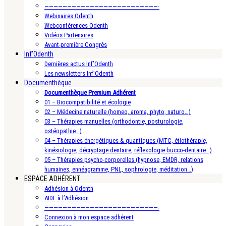
—————————————————————————-
Webinaires Odenth
Webconférences Odenth
Vidéos Partenaires
Avant-première Congrès
Inf’Odenth
Dernières actus Inf’Odenth
Les newsletters Inf’Odenth
Documenthèque
Documenthèque Premium Adhérent
01 – Biocompatibilité et écologie
02 – Médecine naturelle (homeo, aroma, phyto, naturo…)
03 – Thérapies manuelles (orthodontie, posturologie,
ostéopathie…)
04 – Thérapies énergétiques & quantiques (MTC, étiothérapie,
kinésiologie, décryptage dentaire, réflexologie bucco-dentaire…)
05 – Thérapies psycho-corporelles (hypnose, EMDR, relations
humaines, ennéagramme, PNL, sophrologie, méditation…)
ESPACE ADHÉRENT
Adhésion à Odenth
AIDE à l’Adhésion
—————————————————————————-
Connexion à mon espace adhérent