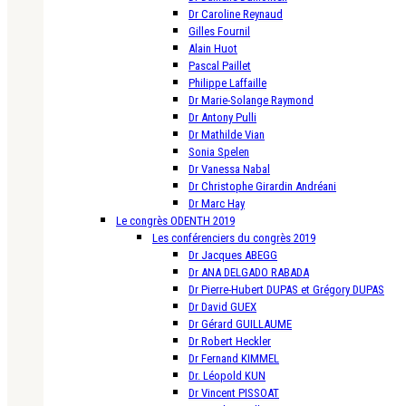
Dr Caroline Reynaud
Gilles Fournil
Alain Huot
Pascal Paillet
Philippe Laffaille
Dr Marie-Solange Raymond
Dr Antony Pulli
Dr Mathilde Vian
Sonia Spelen
Dr Vanessa Nabal
Dr Christophe Girardin Andréani
Dr Marc Hay
Le congrès ODENTH 2019
Les conférenciers du congrès 2019
Dr Jacques ABEGG
Dr ANA DELGADO RABADA
Dr Pierre-Hubert DUPAS et Grégory DUPAS
Dr David GUEX
Dr Gérard GUILLAUME
Dr Robert Heckler
Dr Fernand KIMMEL
Dr. Léopold KUN
Dr Vincent PISSOAT