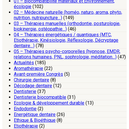
01 – Biocompatibilité matériaux et Environnement,
écologie
(102)
02 – Médecine naturelle (homéo, naturo, aroma, phyto,
nutrition, nutripuncture…)
(149)
03 – Thérapies manuelles (orthodontie, posturologie,
biokinergie, ostéopathie…)
(46)
04 – Thérapies énergétiques / quantiques (MTC,
Etiothérapie, Kinésiologie, Réflexologie, Décryptage
dentaire…)
(78)
05 – Thérapies psycho-corporelles (hypnose, EMDR,
relations humaines, PNL, sophrologie, méditation…)
(47)
Actualités
(185)
Aromathérapie
(22)
Avant-première Congrès
(5)
Chirurgie dentaire
(8)
Décodage dentaire
(12)
Dentisterie
(37)
Dentisterie biocompatible
(31)
Ecologie & développement durable
(13)
Endodontie
(2)
Energétique dentaire
(26)
Ethique & Bioéthique
(8)
Etiothérapie
(2)