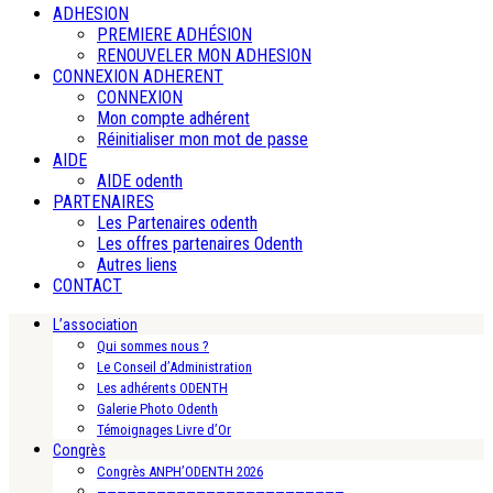
ADHESION
PREMIERE ADHÉSION
RENOUVELER MON ADHESION
CONNEXION ADHERENT
CONNEXION
Mon compte adhérent
Réinitialiser mon mot de passe
AIDE
AIDE odenth
PARTENAIRES
Les Partenaires odenth
Les offres partenaires Odenth
Autres liens
CONTACT
L’association
Qui sommes nous ?
Le Conseil d’Administration
Les adhérents ODENTH
Galerie Photo Odenth
Témoignages Livre d’Or
Congrès
Congrès ANPH’ODENTH 2026
—————————————————————————-