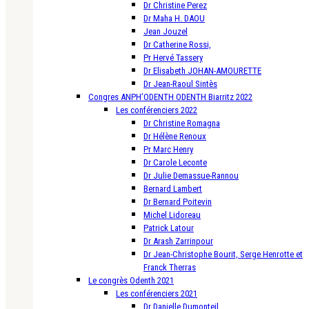
Dr Christine Perez
Dr Maha H. DAOU
Jean Jouzel
Dr Catherine Rossi,
Pr Hervé Tassery
Dr Elisabeth JOHAN-AMOURETTE
Dr Jean-Raoul Sintès
Congres ANPH’ODENTH ODENTH Biarritz 2022
Les conférenciers 2022
Dr Christine Romagna
Dr Hélène Renoux
Pr Marc Henry
Dr Carole Leconte
Dr Julie Demassue-Rannou
Bernard Lambert
Dr Bernard Poitevin
Michel Lidoreau
Patrick Latour
Dr Arash Zarrinpour
Dr Jean-Christophe Bourit, Serge Henrotte et
Franck Therras
Le congrès Odenth 2021
Les conférenciers 2021
Dr Danielle Dumonteil