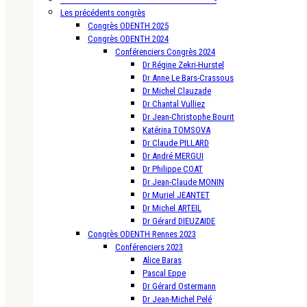
Les précédents congrès
Congrès ODENTH 2025
Congrès ODENTH 2024
Conférenciers Congrès 2024
Dr Régine Zekri-Hurstel
Dr Anne Le Bars-Crassous
Dr Michel Clauzade
Dr Chantal Vulliez
Dr Jean-Christophe Bourit
Katérina TOMSOVA
Dr Claude PILLARD
Dr André MERGUI
Dr Philippe COAT
Dr Jean-Claude MONIN
Dr Muriel JEANTET
Dr Michel ARTEIL
Dr Gérard DIEUZAIDE
Congrès ODENTH Rennes 2023
Conférenciers 2023
Alice Baras
Pascal Eppe
Dr Gérard Ostermann
Dr Jean-Michel Pelé