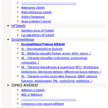
—————————————————————————-
Webinaires Odenth
Webconférences Odenth
Vidéos Partenaires
Avant-première Congrès
Inf’Odenth
Dernières actus Inf’Odenth
Les newsletters Inf’Odenth
Documenthèque
Documenthèque Premium Adhérent
01 – Biocompatibilité et écologie
02 – Médecine naturelle (homeo, aroma, phyto, naturo…)
03 – Thérapies manuelles (orthodontie, posturologie,
ostéopathie…)
04 – Thérapies énergétiques & quantiques (MTC, étiothérapie,
kinésiologie, décryptage dentaire, réflexologie bucco-dentaire…)
05 – Thérapies psycho-corporelles (hypnose, EMDR, relations
humaines, ennéagramme, PNL, sophrologie, méditation…)
ESPACE ADHÉRENT
Adhésion à Odenth
AIDE à l’Adhésion
—————————————————————————-
Connexion à mon espace adhérent