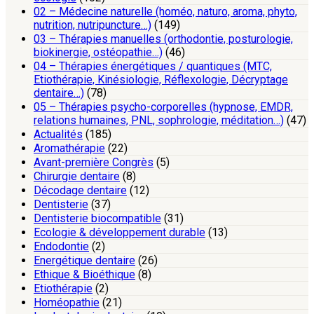
02 – Médecine naturelle (homéo, naturo, aroma, phyto,
nutrition, nutripuncture…)
(149)
03 – Thérapies manuelles (orthodontie, posturologie,
biokinergie, ostéopathie…)
(46)
04 – Thérapies énergétiques / quantiques (MTC,
Etiothérapie, Kinésiologie, Réflexologie, Décryptage
dentaire…)
(78)
05 – Thérapies psycho-corporelles (hypnose, EMDR,
relations humaines, PNL, sophrologie, méditation…)
(47)
Actualités
(185)
Aromathérapie
(22)
Avant-première Congrès
(5)
Chirurgie dentaire
(8)
Décodage dentaire
(12)
Dentisterie
(37)
Dentisterie biocompatible
(31)
Ecologie & développement durable
(13)
Endodontie
(2)
Energétique dentaire
(26)
Ethique & Bioéthique
(8)
Etiothérapie
(2)
Homéopathie
(21)