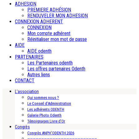
ADHESION
PREMIERE ADHÉSION
RENOUVELER MON ADHESION
CONNEXION ADHERENT
CONNEXION
Mon compte adhérent
Réinitialiser mon mot de passe
AIDE
AIDE odenth
PARTENAIRES
Les Partenaires odenth
Les offres partenaires Odenth
Autres liens
CONTACT
L’association
Qui sommes nous ?
Le Conseil d’Administration
Les adhérents ODENTH
Galerie Photo Odenth
Témoignages Livre d’Or
Congrès
Congrès ANPH’ODENTH 2026
—————————————————————————-