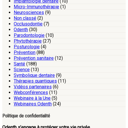
Implantologie dentaire
(10)
Micro-Immunothérapie
(1)
Neurosciences
(9)
Non classé
(2)
Occlusodontie
(7)
Odenth
(30)
Parodontologie
(10)
Phytothérapie
(27)
Posturologie
(4)
Prévention
(88)
Prévention sanitaire
(12)
Santé
(188)
Science
(13)
Symbolique dentaire
(9)
Thérapies quantiques
(11)
Vidéos partenaires
(6)
Webconférences
(11)
Webinaire à la Une
(5)
Webinaires Odenth
(24)
Politique de confidentialité
Odenth s’engage à protéger votre vie privée.