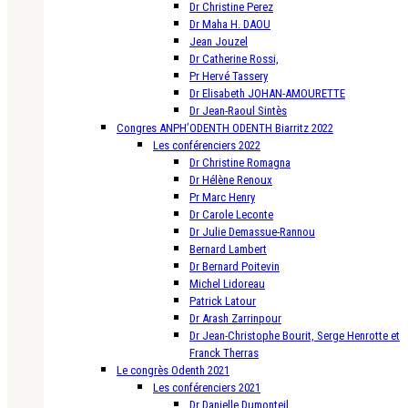
Dr Christine Perez
Dr Maha H. DAOU
Jean Jouzel
Dr Catherine Rossi,
Pr Hervé Tassery
Dr Elisabeth JOHAN-AMOURETTE
Dr Jean-Raoul Sintès
Congres ANPH’ODENTH ODENTH Biarritz 2022
Les conférenciers 2022
Dr Christine Romagna
Dr Hélène Renoux
Pr Marc Henry
Dr Carole Leconte
Dr Julie Demassue-Rannou
Bernard Lambert
Dr Bernard Poitevin
Michel Lidoreau
Patrick Latour
Dr Arash Zarrinpour
Dr Jean-Christophe Bourit, Serge Henrotte et
Franck Therras
Le congrès Odenth 2021
Les conférenciers 2021
Dr Danielle Dumonteil