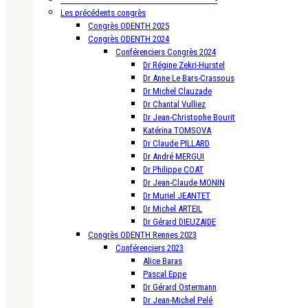
Les précédents congrès
Congrès ODENTH 2025
Congrès ODENTH 2024
Conférenciers Congrès 2024
Dr Régine Zekri-Hurstel
Dr Anne Le Bars-Crassous
Dr Michel Clauzade
Dr Chantal Vulliez
Dr Jean-Christophe Bourit
Katérina TOMSOVA
Dr Claude PILLARD
Dr André MERGUI
Dr Philippe COAT
Dr Jean-Claude MONIN
Dr Muriel JEANTET
Dr Michel ARTEIL
Dr Gérard DIEUZAIDE
Congrès ODENTH Rennes 2023
Conférenciers 2023
Alice Baras
Pascal Eppe
Dr Gérard Ostermann
Dr Jean-Michel Pelé