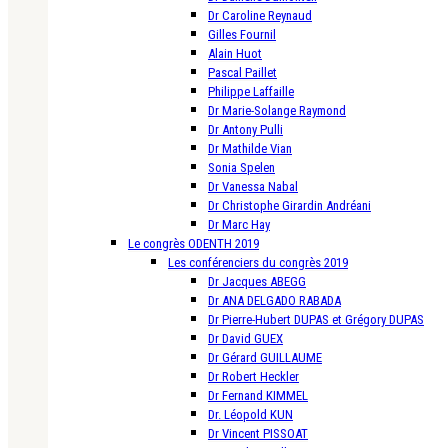
Dr Caroline Reynaud
Gilles Fournil
Alain Huot
Pascal Paillet
Philippe Laffaille
Dr Marie-Solange Raymond
Dr Antony Pulli
Dr Mathilde Vian
Sonia Spelen
Dr Vanessa Nabal
Dr Christophe Girardin Andréani
Dr Marc Hay
Le congrès ODENTH 2019
Les conférenciers du congrès 2019
Dr Jacques ABEGG
Dr ANA DELGADO RABADA
Dr Pierre-Hubert DUPAS et Grégory DUPAS
Dr David GUEX
Dr Gérard GUILLAUME
Dr Robert Heckler
Dr Fernand KIMMEL
Dr. Léopold KUN
Dr Vincent PISSOAT