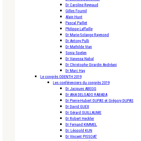
Dr Caroline Reynaud
Gilles Fournil
Alain Huot
Pascal Paillet
Philippe Laffaille
Dr Marie-Solange Raymond
Dr Antony Pulli
Dr Mathilde Vian
Sonia Spelen
Dr Vanessa Nabal
Dr Christophe Girardin Andréani
Dr Marc Hay
Le congrès ODENTH 2019
Les conférenciers du congrès 2019
Dr Jacques ABEGG
Dr ANA DELGADO RABADA
Dr Pierre-Hubert DUPAS et Grégory DUPAS
Dr David GUEX
Dr Gérard GUILLAUME
Dr Robert Heckler
Dr Fernand KIMMEL
Dr. Léopold KUN
Dr Vincent PISSOAT