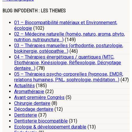
BLOG INF’ODENTH : LES THEMES
01 – Biocompatibilité matériaux et Environnement,
écologie
(102)
02 – Médecine naturelle (homéo, naturo, aroma, phyto,
nutrition, nutripuncture…)
(149)
03 – Thérapies manuelles (orthodontie, posturologie,
biokinergie, ostéopathie…)
(46)
04 – Thérapies énergétiques / quantiques (MTC,
Etiothérapie, Kinésiologie, Réflexologie, Décryptage
dentaire…)
(78)
05 – Thérapies psycho-corporelles (hypnose, EMDR,
relations humaines, PNL, sophrologie, méditation…)
(47)
Actualités
(185)
Aromathérapie
(22)
Avant-première Congrès
(5)
Chirurgie dentaire
(8)
Décodage dentaire
(12)
Dentisterie
(37)
Dentisterie biocompatible
(31)
Ecologie & développement durable
(13)