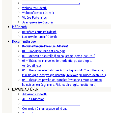
—————————————————————————-
Webinaires Odenth
Webconférences Odenth
Vidéos Partenaires
Avant-première Congrès
Inf’Odenth
Dernières actus Inf’Odenth
Les newsletters Inf’Odenth
Documenthèque
Documenthèque Premium Adhérent
01 – Biocompatibilité et écologie
02 – Médecine naturelle (homeo, aroma, phyto, naturo…)
03 – Thérapies manuelles (orthodontie, posturologie,
ostéopathie…)
04 – Thérapies énergétiques & quantiques (MTC, étiothérapie,
kinésiologie, décryptage dentaire, réflexologie bucco-dentaire…)
05 – Thérapies psycho-corporelles (hypnose, EMDR, relations
humaines, ennéagramme, PNL, sophrologie, méditation…)
ESPACE ADHÉRENT
Adhésion à Odenth
AIDE à l’Adhésion
—————————————————————————-
Connexion à mon espace adhérent