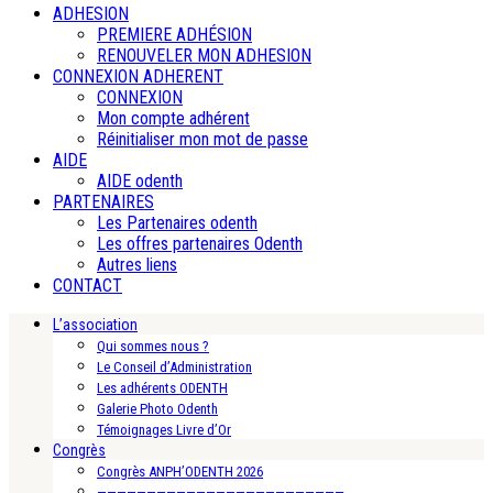
ADHESION
PREMIERE ADHÉSION
RENOUVELER MON ADHESION
CONNEXION ADHERENT
CONNEXION
Mon compte adhérent
Réinitialiser mon mot de passe
AIDE
AIDE odenth
PARTENAIRES
Les Partenaires odenth
Les offres partenaires Odenth
Autres liens
CONTACT
L’association
Qui sommes nous ?
Le Conseil d’Administration
Les adhérents ODENTH
Galerie Photo Odenth
Témoignages Livre d’Or
Congrès
Congrès ANPH’ODENTH 2026
—————————————————————————-