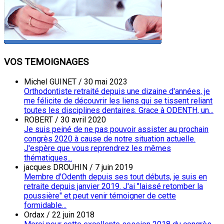
VOS TEMOIGNAGES
Michel GUINET
/
30 mai 2023
Orthodontiste retraité depuis une dizaine d'années, je
me félicite de découvrir les liens qui se tissent reliant
toutes les disciplines dentaires. Grace à ODENTH, un...
ROBERT
/
30 avril 2020
Je suis peiné de ne pas pouvoir assister au prochain
congrès 2020 à cause de notre situation actuelle.
J'espère que vous reprendrez les mêmes
thématiques...
jacques DROUHIN
/
7 juin 2019
Membre d'Odenth depuis ses tout débuts, je suis en
retraite depuis janvier 2019. J'ai "laissé retomber la
poussière" et peut venir témoigner de cette
formidable...
Ordax
/
22 juin 2018