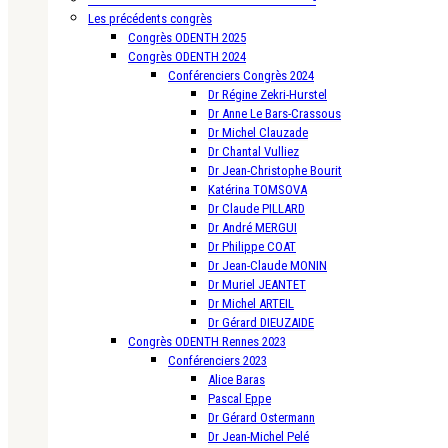
Les précédents congrès
Congrès ODENTH 2025
Congrès ODENTH 2024
Conférenciers Congrès 2024
Dr Régine Zekri-Hurstel
Dr Anne Le Bars-Crassous
Dr Michel Clauzade
Dr Chantal Vulliez
Dr Jean-Christophe Bourit
Katérina TOMSOVA
Dr Claude PILLARD
Dr André MERGUI
Dr Philippe COAT
Dr Jean-Claude MONIN
Dr Muriel JEANTET
Dr Michel ARTEIL
Dr Gérard DIEUZAIDE
Congrès ODENTH Rennes 2023
Conférenciers 2023
Alice Baras
Pascal Eppe
Dr Gérard Ostermann
Dr Jean-Michel Pelé