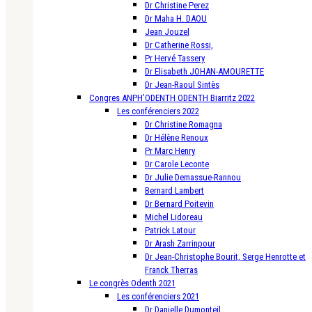
Dr Christine Perez
Dr Maha H. DAOU
Jean Jouzel
Dr Catherine Rossi,
Pr Hervé Tassery
Dr Elisabeth JOHAN-AMOURETTE
Dr Jean-Raoul Sintès
Congres ANPH’ODENTH ODENTH Biarritz 2022
Les conférenciers 2022
Dr Christine Romagna
Dr Hélène Renoux
Pr Marc Henry
Dr Carole Leconte
Dr Julie Demassue-Rannou
Bernard Lambert
Dr Bernard Poitevin
Michel Lidoreau
Patrick Latour
Dr Arash Zarrinpour
Dr Jean-Christophe Bourit, Serge Henrotte et
Franck Therras
Le congrès Odenth 2021
Les conférenciers 2021
Dr Danielle Dumonteil