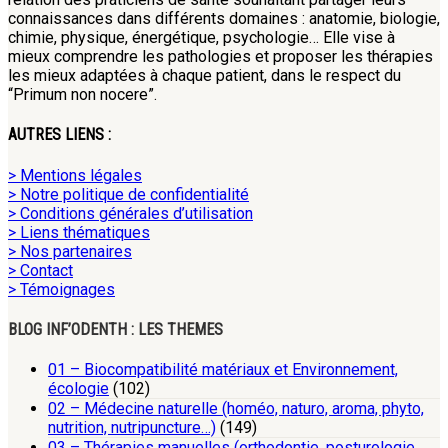
connaissances dans différents domaines : anatomie, biologie,
chimie, physique, énergétique, psychologie… Elle vise à
mieux comprendre les pathologies et proposer les thérapies
les mieux adaptées à chaque patient, dans le respect du
“Primum non nocere”.
AUTRES LIENS :
> Mentions légales
> Notre politique de confidentialité
> Conditions générales d’utilisation
> Liens thématiques
> Nos partenaires
> Contact
> Témoignages
BLOG INF’ODENTH : LES THEMES
01 – Biocompatibilité matériaux et Environnement,
écologie
(102)
02 – Médecine naturelle (homéo, naturo, aroma, phyto,
nutrition, nutripuncture…)
(149)
03 – Thérapies manuelles (orthodontie, posturologie,