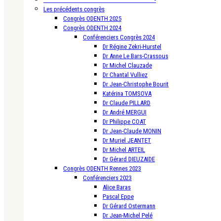
Les précédents congrès
Congrès ODENTH 2025
Congrès ODENTH 2024
Conférenciers Congrès 2024
Dr Régine Zekri-Hurstel
Dr Anne Le Bars-Crassous
Dr Michel Clauzade
Dr Chantal Vulliez
Dr Jean-Christophe Bourit
Katérina TOMSOVA
Dr Claude PILLARD
Dr André MERGUI
Dr Philippe COAT
Dr Jean-Claude MONIN
Dr Muriel JEANTET
Dr Michel ARTEIL
Dr Gérard DIEUZAIDE
Congrès ODENTH Rennes 2023
Conférenciers 2023
Alice Baras
Pascal Eppe
Dr Gérard Ostermann
Dr Jean-Michel Pelé