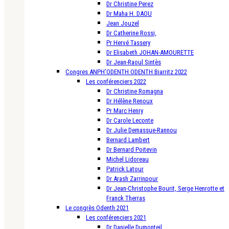
Dr Christine Perez
Dr Maha H. DAOU
Jean Jouzel
Dr Catherine Rossi,
Pr Hervé Tassery
Dr Elisabeth JOHAN-AMOURETTE
Dr Jean-Raoul Sintès
Congres ANPH’ODENTH ODENTH Biarritz 2022
Les conférenciers 2022
Dr Christine Romagna
Dr Hélène Renoux
Pr Marc Henry
Dr Carole Leconte
Dr Julie Demassue-Rannou
Bernard Lambert
Dr Bernard Poitevin
Michel Lidoreau
Patrick Latour
Dr Arash Zarrinpour
Dr Jean-Christophe Bourit, Serge Henrotte et
Franck Therras
Le congrès Odenth 2021
Les conférenciers 2021
Dr Danielle Dumonteil