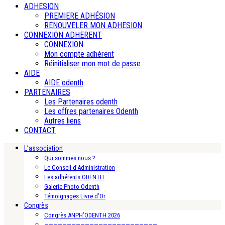
ADHESION
PREMIERE ADHÉSION
RENOUVELER MON ADHESION
CONNEXION ADHERENT
CONNEXION
Mon compte adhérent
Réinitialiser mon mot de passe
AIDE
AIDE odenth
PARTENAIRES
Les Partenaires odenth
Les offres partenaires Odenth
Autres liens
CONTACT
L’association
Qui sommes nous ?
Le Conseil d’Administration
Les adhérents ODENTH
Galerie Photo Odenth
Témoignages Livre d’Or
Congrès
Congrès ANPH’ODENTH 2026
—————————————————————————-