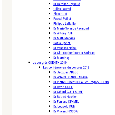
Dr Caroline Reynaud
Gilles Fournil
Alain Huot
Pascal Paillet
Philippe Laffaille
Dr Marie-Solange Raymond
Dr Antony Pulli
Dr Mathilde Vian
Sonia Spelen
Dr Vanessa Nabal
Dr Christophe Girardin Andréani
Dr Marc Hay
Le congrès ODENTH 2019
Les conférenciers du congrès 2019
Dr Jacques ABEGG
Dr ANA DELGADO RABADA
Dr Pierre-Hubert DUPAS et Grégory DUPAS
Dr David GUEX
Dr Gérard GUILLAUME
Dr Robert Heckler
Dr Fernand KIMMEL
Dr. Léopold KUN
Dr Vincent PISSOAT