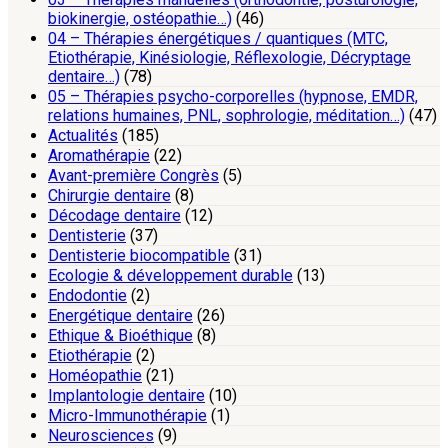
biokinergie, ostéopathie…)
(46)
04 – Thérapies énergétiques / quantiques (MTC,
Etiothérapie, Kinésiologie, Réflexologie, Décryptage
dentaire…)
(78)
05 – Thérapies psycho-corporelles (hypnose, EMDR,
relations humaines, PNL, sophrologie, méditation…)
(47)
Actualités
(185)
Aromathérapie
(22)
Avant-première Congrès
(5)
Chirurgie dentaire
(8)
Décodage dentaire
(12)
Dentisterie
(37)
Dentisterie biocompatible
(31)
Ecologie & développement durable
(13)
Endodontie
(2)
Energétique dentaire
(26)
Ethique & Bioéthique
(8)
Etiothérapie
(2)
Homéopathie
(21)
Implantologie dentaire
(10)
Micro-Immunothérapie
(1)
Neurosciences
(9)