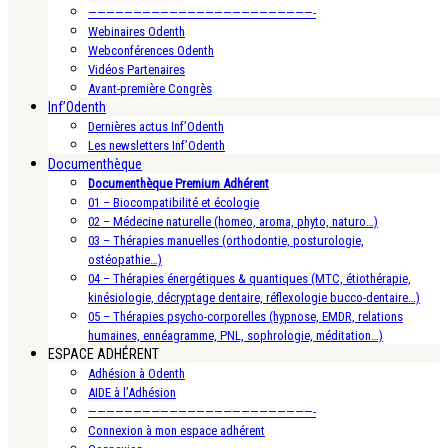
—————————————————————————-
Webinaires Odenth
Webconférences Odenth
Vidéos Partenaires
Avant-première Congrès
Inf’Odenth
Dernières actus Inf’Odenth
Les newsletters Inf’Odenth
Documenthèque
Documenthèque Premium Adhérent
01 – Biocompatibilité et écologie
02 – Médecine naturelle (homeo, aroma, phyto, naturo…)
03 – Thérapies manuelles (orthodontie, posturologie,
ostéopathie…)
04 – Thérapies énergétiques & quantiques (MTC, étiothérapie,
kinésiologie, décryptage dentaire, réflexologie bucco-dentaire…)
05 – Thérapies psycho-corporelles (hypnose, EMDR, relations
humaines, ennéagramme, PNL, sophrologie, méditation…)
ESPACE ADHÉRENT
Adhésion à Odenth
AIDE à l’Adhésion
—————————————————————————-
Connexion à mon espace adhérent