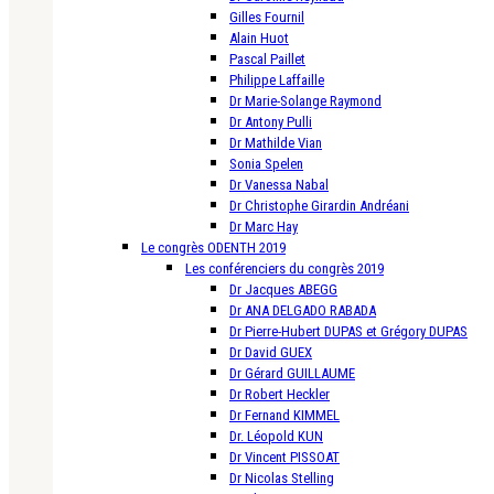
Gilles Fournil
Alain Huot
Pascal Paillet
Philippe Laffaille
Dr Marie-Solange Raymond
Dr Antony Pulli
Dr Mathilde Vian
Sonia Spelen
Dr Vanessa Nabal
Dr Christophe Girardin Andréani
Dr Marc Hay
Le congrès ODENTH 2019
Les conférenciers du congrès 2019
Dr Jacques ABEGG
Dr ANA DELGADO RABADA
Dr Pierre-Hubert DUPAS et Grégory DUPAS
Dr David GUEX
Dr Gérard GUILLAUME
Dr Robert Heckler
Dr Fernand KIMMEL
Dr. Léopold KUN
Dr Vincent PISSOAT
Dr Nicolas Stelling