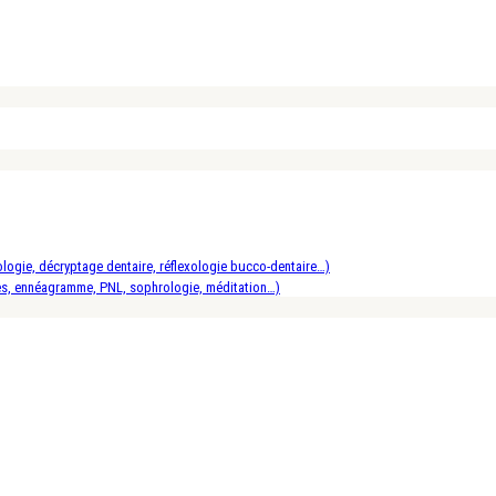
logie, décryptage dentaire, réflexologie bucco-dentaire…)
es, ennéagramme, PNL, sophrologie, méditation…)