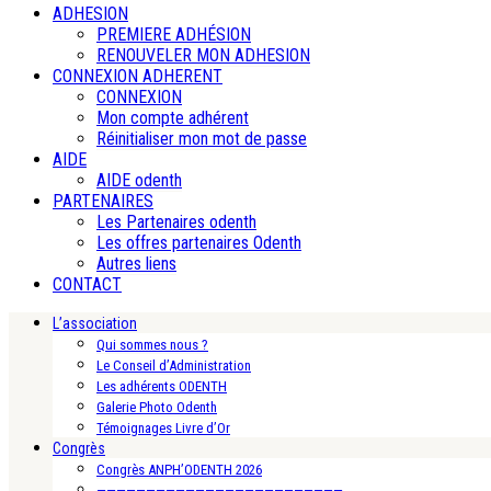
ADHESION
PREMIERE ADHÉSION
RENOUVELER MON ADHESION
CONNEXION ADHERENT
CONNEXION
Mon compte adhérent
Réinitialiser mon mot de passe
AIDE
AIDE odenth
PARTENAIRES
Les Partenaires odenth
Les offres partenaires Odenth
Autres liens
CONTACT
L’association
Qui sommes nous ?
Le Conseil d’Administration
Les adhérents ODENTH
Galerie Photo Odenth
Témoignages Livre d’Or
Congrès
Congrès ANPH’ODENTH 2026
—————————————————————————-