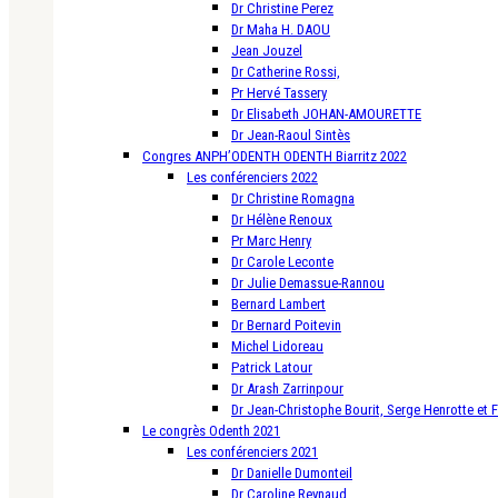
Dr Christine Perez
Dr Maha H. DAOU
Jean Jouzel
Dr Catherine Rossi,
Pr Hervé Tassery
Dr Elisabeth JOHAN-AMOURETTE
Dr Jean-Raoul Sintès
Congres ANPH’ODENTH ODENTH Biarritz 2022
Les conférenciers 2022
Dr Christine Romagna
Dr Hélène Renoux
Pr Marc Henry
Dr Carole Leconte
Dr Julie Demassue-Rannou
Bernard Lambert
Dr Bernard Poitevin
Michel Lidoreau
Patrick Latour
Dr Arash Zarrinpour
Dr Jean-Christophe Bourit, Serge Henrotte et 
Le congrès Odenth 2021
Les conférenciers 2021
Dr Danielle Dumonteil
Dr Caroline Reynaud