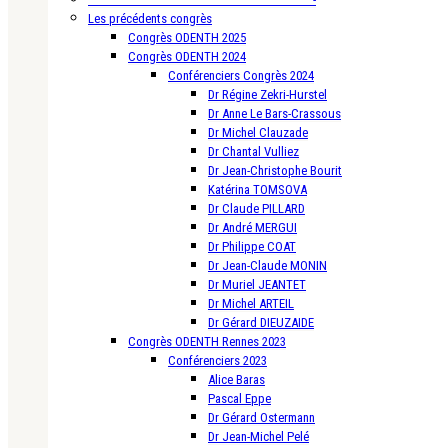
Les précédents congrès
Congrès ODENTH 2025
Congrès ODENTH 2024
Conférenciers Congrès 2024
Dr Régine Zekri-Hurstel
Dr Anne Le Bars-Crassous
Dr Michel Clauzade
Dr Chantal Vulliez
Dr Jean-Christophe Bourit
Katérina TOMSOVA
Dr Claude PILLARD
Dr André MERGUI
Dr Philippe COAT
Dr Jean-Claude MONIN
Dr Muriel JEANTET
Dr Michel ARTEIL
Dr Gérard DIEUZAIDE
Congrès ODENTH Rennes 2023
Conférenciers 2023
Alice Baras
Pascal Eppe
Dr Gérard Ostermann
Dr Jean-Michel Pelé