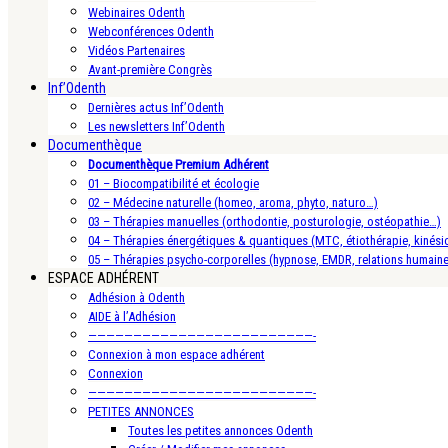
Webinaires Odenth
Webconférences Odenth
Vidéos Partenaires
Avant-première Congrès
Inf’Odenth
Dernières actus Inf’Odenth
Les newsletters Inf’Odenth
Documenthèque
Documenthèque Premium Adhérent
01 – Biocompatibilité et écologie
02 – Médecine naturelle (homeo, aroma, phyto, naturo…)
03 – Thérapies manuelles (orthodontie, posturologie, ostéopathie…)
04 – Thérapies énergétiques & quantiques (MTC, étiothérapie, kinésio
05 – Thérapies psycho-corporelles (hypnose, EMDR, relations humain
ESPACE ADHÉRENT
Adhésion à Odenth
AIDE à l’Adhésion
—————————————————————————-
Connexion à mon espace adhérent
Connexion
—————————————————————————-
PETITES ANNONCES
Toutes les petites annonces Odenth