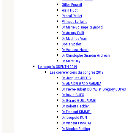
Gilles Fournil
Alain Huot
Pascal Paillet
Philippe Laffaille
Dr Marie-Solange Raymond
Dr Antony Pulli
Dr Mathilde Vian
Sonia Spelen
Dr Vanessa Nabal
Dr Christophe Girardin Andréani
Dr Marc Hay
Le congrès ODENTH 2019
Les conférenciers du congrès 2019
Dr Jacques ABEGG
Dr ANA DELGADO RABADA
Dr Pierre-Hubert DUPAS et Grégory DUPAS
Dr David GUEX
Dr Gérard GUILLAUME
Dr Robert Heckler
Dr Fernand KIMMEL
Dr. Léopold KUN
Dr Vincent PISSOAT
Dr Nicolas Stelling