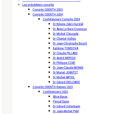
Les précédents congrès
Congrès ODENTH 2025
Congrès ODENTH 2024
Conférenciers Congrès 2024
Dr Régine Zekri-Hurstel
Dr Anne Le Bars-Crassous
Dr Michel Clauzade
Dr Chantal Vulliez
Dr Jean-Christophe Bourit
Katérina TOMSOVA
Dr Claude PILLARD
Dr André MERGUI
Dr Philippe COAT
Dr Jean-Claude MONIN
Dr Muriel JEANTET
Dr Michel ARTEIL
Dr Gérard DIEUZAIDE
Congrès ODENTH Rennes 2023
Conférenciers 2023
Alice Baras
Pascal Eppe
Dr Gérard Ostermann
Dr Jean-Michel Pelé