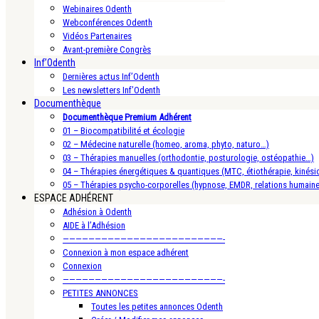
Webinaires Odenth
Webconférences Odenth
Vidéos Partenaires
Avant-première Congrès
Inf’Odenth
Dernières actus Inf’Odenth
Les newsletters Inf’Odenth
Documenthèque
Documenthèque Premium Adhérent
01 – Biocompatibilité et écologie
02 – Médecine naturelle (homeo, aroma, phyto, naturo…)
03 – Thérapies manuelles (orthodontie, posturologie, ostéopathie…)
04 – Thérapies énergétiques & quantiques (MTC, étiothérapie, kinésio
05 – Thérapies psycho-corporelles (hypnose, EMDR, relations humain
ESPACE ADHÉRENT
Adhésion à Odenth
AIDE à l’Adhésion
—————————————————————————-
Connexion à mon espace adhérent
Connexion
—————————————————————————-
PETITES ANNONCES
Toutes les petites annonces Odenth