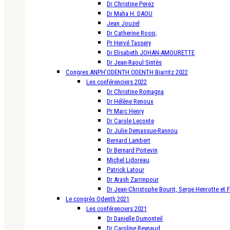
Dr Christine Perez
Dr Maha H. DAOU
Jean Jouzel
Dr Catherine Rossi,
Pr Hervé Tassery
Dr Elisabeth JOHAN-AMOURETTE
Dr Jean-Raoul Sintès
Congres ANPH’ODENTH ODENTH Biarritz 2022
Les conférenciers 2022
Dr Christine Romagna
Dr Hélène Renoux
Pr Marc Henry
Dr Carole Leconte
Dr Julie Demassue-Rannou
Bernard Lambert
Dr Bernard Poitevin
Michel Lidoreau
Patrick Latour
Dr Arash Zarrinpour
Dr Jean-Christophe Bourit, Serge Henrotte et 
Le congrès Odenth 2021
Les conférenciers 2021
Dr Danielle Dumonteil
Dr Caroline Reynaud