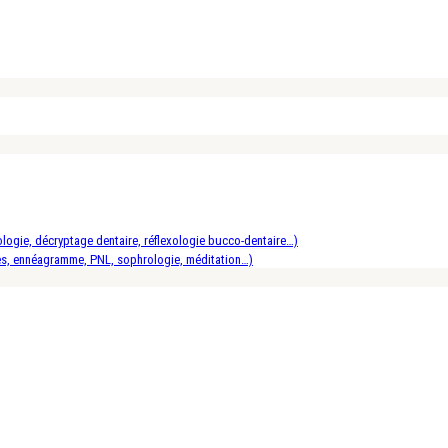
logie, décryptage dentaire, réflexologie bucco-dentaire…)
es, ennéagramme, PNL, sophrologie, méditation…)