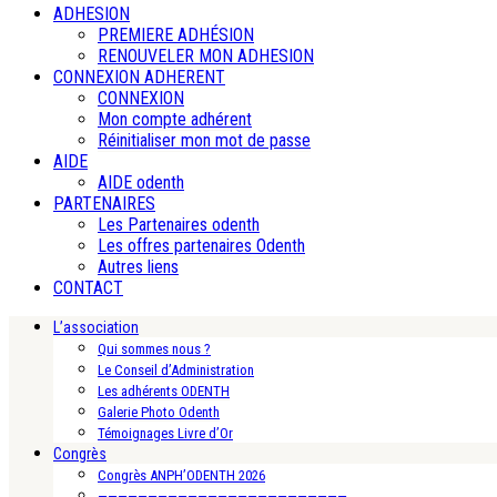
ADHESION
PREMIERE ADHÉSION
RENOUVELER MON ADHESION
CONNEXION ADHERENT
CONNEXION
Mon compte adhérent
Réinitialiser mon mot de passe
AIDE
AIDE odenth
PARTENAIRES
Les Partenaires odenth
Les offres partenaires Odenth
Autres liens
CONTACT
L’association
Qui sommes nous ?
Le Conseil d’Administration
Les adhérents ODENTH
Galerie Photo Odenth
Témoignages Livre d’Or
Congrès
Congrès ANPH’ODENTH 2026
—————————————————————————-