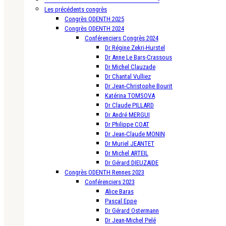
Les précédents congrès
Congrès ODENTH 2025
Congrès ODENTH 2024
Conférenciers Congrès 2024
Dr Régine Zekri-Hurstel
Dr Anne Le Bars-Crassous
Dr Michel Clauzade
Dr Chantal Vulliez
Dr Jean-Christophe Bourit
Katérina TOMSOVA
Dr Claude PILLARD
Dr André MERGUI
Dr Philippe COAT
Dr Jean-Claude MONIN
Dr Muriel JEANTET
Dr Michel ARTEIL
Dr Gérard DIEUZAIDE
Congrès ODENTH Rennes 2023
Conférenciers 2023
Alice Baras
Pascal Eppe
Dr Gérard Ostermann
Dr Jean-Michel Pelé