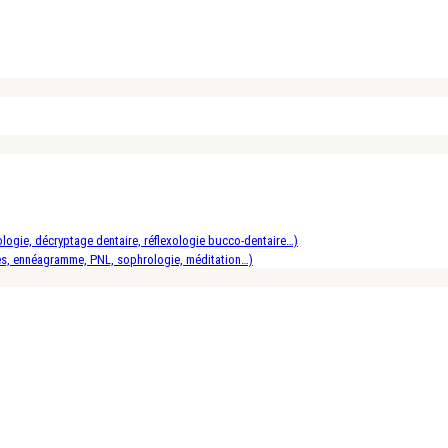
logie, décryptage dentaire, réflexologie bucco-dentaire…)
es, ennéagramme, PNL, sophrologie, méditation…)