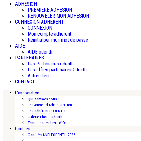
ADHESION
PREMIERE ADHÉSION
RENOUVELER MON ADHESION
CONNEXION ADHERENT
CONNEXION
Mon compte adhérent
Réinitialiser mon mot de passe
AIDE
AIDE odenth
PARTENAIRES
Les Partenaires odenth
Les offres partenaires Odenth
Autres liens
CONTACT
L’association
Qui sommes nous ?
Le Conseil d’Administration
Les adhérents ODENTH
Galerie Photo Odenth
Témoignages Livre d’Or
Congrès
Congrès ANPH’ODENTH 2026
—————————————————————————-