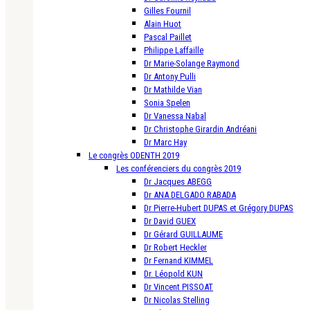
Gilles Fournil
Alain Huot
Pascal Paillet
Philippe Laffaille
Dr Marie-Solange Raymond
Dr Antony Pulli
Dr Mathilde Vian
Sonia Spelen
Dr Vanessa Nabal
Dr Christophe Girardin Andréani
Dr Marc Hay
Le congrès ODENTH 2019
Les conférenciers du congrès 2019
Dr Jacques ABEGG
Dr ANA DELGADO RABADA
Dr Pierre-Hubert DUPAS et Grégory DUPAS
Dr David GUEX
Dr Gérard GUILLAUME
Dr Robert Heckler
Dr Fernand KIMMEL
Dr. Léopold KUN
Dr Vincent PISSOAT
Dr Nicolas Stelling