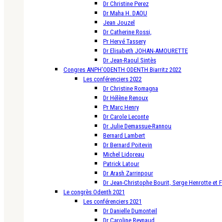
Dr Christine Perez
Dr Maha H. DAOU
Jean Jouzel
Dr Catherine Rossi,
Pr Hervé Tassery
Dr Elisabeth JOHAN-AMOURETTE
Dr Jean-Raoul Sintès
Congres ANPH’ODENTH ODENTH Biarritz 2022
Les conférenciers 2022
Dr Christine Romagna
Dr Hélène Renoux
Pr Marc Henry
Dr Carole Leconte
Dr Julie Demassue-Rannou
Bernard Lambert
Dr Bernard Poitevin
Michel Lidoreau
Patrick Latour
Dr Arash Zarrinpour
Dr Jean-Christophe Bourit, Serge Henrotte et 
Le congrès Odenth 2021
Les conférenciers 2021
Dr Danielle Dumonteil
Dr Caroline Reynaud