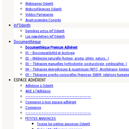
Webinaires Odenth
Webconférences Odenth
Vidéos Partenaires
Avant-première Congrès
Inf’Odenth
Dernières actus Inf’Odenth
Les newsletters Inf’Odenth
Documenthèque
Documenthèque Premium Adhérent
01 – Biocompatibilité et écologie
02 – Médecine naturelle (homeo, aroma, phyto, naturo…)
03 – Thérapies manuelles (orthodontie, posturologie, ostéopathie…)
04 – Thérapies énergétiques & quantiques (MTC, étiothérapie, kinésio
05 – Thérapies psycho-corporelles (hypnose, EMDR, relations humain
ESPACE ADHÉRENT
Adhésion à Odenth
AIDE à l’Adhésion
—————————————————————————-
Connexion à mon espace adhérent
Connexion
—————————————————————————-
PETITES ANNONCES
Toutes les petites annonces Odenth