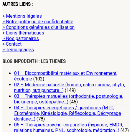
AUTRES LIENS :
> Mentions légales
> Notre politique de confidentialité
> Conditions générales d’utilisation
> Liens thématiques
> Nos partenaires
> Contact
> Témoignages
BLOG INF’ODENTH : LES THEMES
01 – Biocompatibilité matériaux et Environnement,
écologie
(102)
02 – Médecine naturelle (homéo, naturo, aroma, phyto,
nutrition, nutripuncture…)
(149)
03 – Thérapies manuelles (orthodontie, posturologie,
biokinergie, ostéopathie…)
(46)
04 – Thérapies énergétiques / quantiques (MTC,
Etiothérapie, Kinésiologie, Réflexologie, Décryptage
dentaire…)
(78)
05 – Thérapies psycho-corporelles (hypnose, EMDR,
relations humaines, PNL, sophrologie, méditation…)
(47)