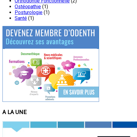
Orthodontie Fonctionnelle
(2)
Ostéopathie
(1)
Posturologie
(1)
Santé
(1)
A LA UNE