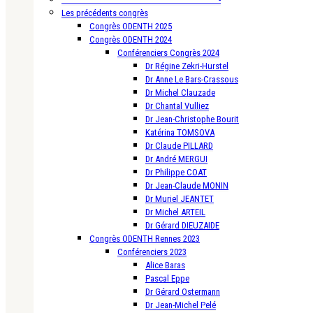
Les précédents congrès
Congrès ODENTH 2025
Congrès ODENTH 2024
Conférenciers Congrès 2024
Dr Régine Zekri-Hurstel
Dr Anne Le Bars-Crassous
Dr Michel Clauzade
Dr Chantal Vulliez
Dr Jean-Christophe Bourit
Katérina TOMSOVA
Dr Claude PILLARD
Dr André MERGUI
Dr Philippe COAT
Dr Jean-Claude MONIN
Dr Muriel JEANTET
Dr Michel ARTEIL
Dr Gérard DIEUZAIDE
Congrès ODENTH Rennes 2023
Conférenciers 2023
Alice Baras
Pascal Eppe
Dr Gérard Ostermann
Dr Jean-Michel Pelé