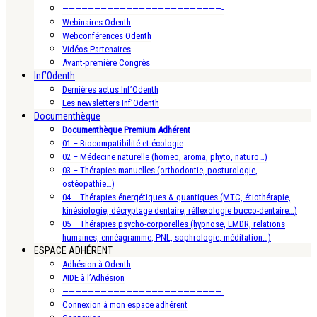
—————————————————————————-
Webinaires Odenth
Webconférences Odenth
Vidéos Partenaires
Avant-première Congrès
Inf’Odenth
Dernières actus Inf’Odenth
Les newsletters Inf’Odenth
Documenthèque
Documenthèque Premium Adhérent
01 – Biocompatibilité et écologie
02 – Médecine naturelle (homeo, aroma, phyto, naturo…)
03 – Thérapies manuelles (orthodontie, posturologie,
ostéopathie…)
04 – Thérapies énergétiques & quantiques (MTC, étiothérapie,
kinésiologie, décryptage dentaire, réflexologie bucco-dentaire…)
05 – Thérapies psycho-corporelles (hypnose, EMDR, relations
humaines, ennéagramme, PNL, sophrologie, méditation…)
ESPACE ADHÉRENT
Adhésion à Odenth
AIDE à l’Adhésion
—————————————————————————-
Connexion à mon espace adhérent