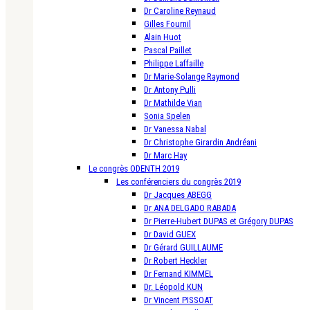
Dr Caroline Reynaud
Gilles Fournil
Alain Huot
Pascal Paillet
Philippe Laffaille
Dr Marie-Solange Raymond
Dr Antony Pulli
Dr Mathilde Vian
Sonia Spelen
Dr Vanessa Nabal
Dr Christophe Girardin Andréani
Dr Marc Hay
Le congrès ODENTH 2019
Les conférenciers du congrès 2019
Dr Jacques ABEGG
Dr ANA DELGADO RABADA
Dr Pierre-Hubert DUPAS et Grégory DUPAS
Dr David GUEX
Dr Gérard GUILLAUME
Dr Robert Heckler
Dr Fernand KIMMEL
Dr. Léopold KUN
Dr Vincent PISSOAT