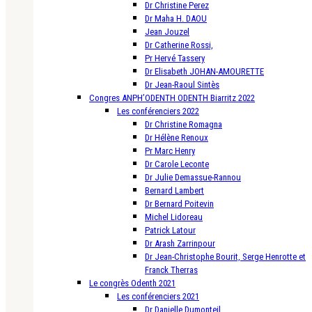
Dr Christine Perez
Dr Maha H. DAOU
Jean Jouzel
Dr Catherine Rossi,
Pr Hervé Tassery
Dr Elisabeth JOHAN-AMOURETTE
Dr Jean-Raoul Sintès
Congres ANPH’ODENTH ODENTH Biarritz 2022
Les conférenciers 2022
Dr Christine Romagna
Dr Hélène Renoux
Pr Marc Henry
Dr Carole Leconte
Dr Julie Demassue-Rannou
Bernard Lambert
Dr Bernard Poitevin
Michel Lidoreau
Patrick Latour
Dr Arash Zarrinpour
Dr Jean-Christophe Bourit, Serge Henrotte et
Franck Therras
Le congrès Odenth 2021
Les conférenciers 2021
Dr Danielle Dumonteil