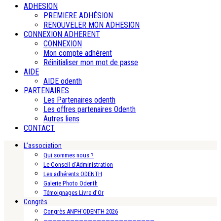
ADHESION
PREMIERE ADHÉSION
RENOUVELER MON ADHESION
CONNEXION ADHERENT
CONNEXION
Mon compte adhérent
Réinitialiser mon mot de passe
AIDE
AIDE odenth
PARTENAIRES
Les Partenaires odenth
Les offres partenaires Odenth
Autres liens
CONTACT
L’association
Qui sommes nous ?
Le Conseil d’Administration
Les adhérents ODENTH
Galerie Photo Odenth
Témoignages Livre d’Or
Congrès
Congrès ANPH’ODENTH 2026
—————————————————————————-