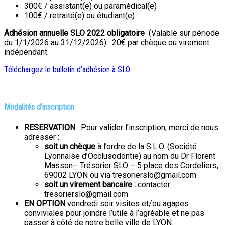
300€ / assistant(e) ou paramédical(e)
100€ / retraité(e) ou étudiant(e)
Adhésion annuelle SLO 2022 obligatoire
(Valable sur période
du 1/1/2026 au 31/12/2026) : 20€ par chèque ou virement
indépendant.
Téléchargez le bulletin d’adhésion à SLO
Modalités d’inscription
RESERVATION
: Pour valider l’inscription, merci de nous
adresser :
soit un chèque
à l’ordre de la S.L.O. (Société
Lyonnaise d’Occlusodontie) au nom du Dr Florent
Masson– Trésorier SLO – 5 place des Cordeliers,
69002 LYON ou via tresorierslo@gmail.com
soit un virement bancaire :
contacter
tresorierslo@gmail.com
EN OPTION
vendredi soir visites et/ou agapes
conviviales pour joindre l’utile à l’agréable et ne pas
passer à côté de notre belle ville de LYON.