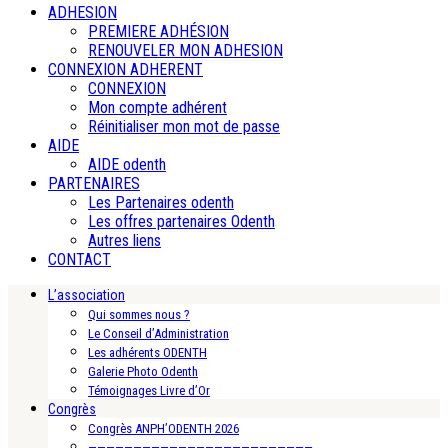
ADHESION
PREMIERE ADHÉSION
RENOUVELER MON ADHESION
CONNEXION ADHERENT
CONNEXION
Mon compte adhérent
Réinitialiser mon mot de passe
AIDE
AIDE odenth
PARTENAIRES
Les Partenaires odenth
Les offres partenaires Odenth
Autres liens
CONTACT
L’association
Qui sommes nous ?
Le Conseil d’Administration
Les adhérents ODENTH
Galerie Photo Odenth
Témoignages Livre d’Or
Congrès
Congrès ANPH’ODENTH 2026
—————————————————————————-