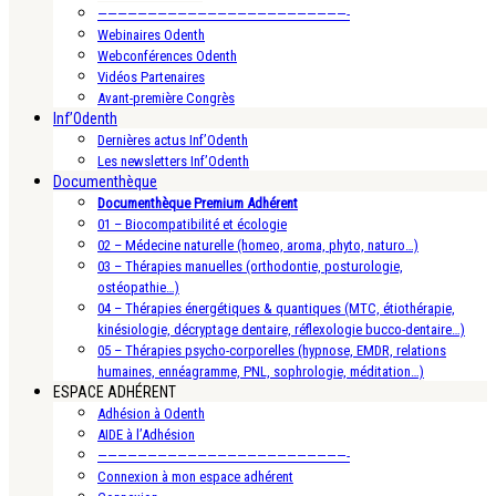
—————————————————————————-
Webinaires Odenth
Webconférences Odenth
Vidéos Partenaires
Avant-première Congrès
Inf’Odenth
Dernières actus Inf’Odenth
Les newsletters Inf’Odenth
Documenthèque
Documenthèque Premium Adhérent
01 – Biocompatibilité et écologie
02 – Médecine naturelle (homeo, aroma, phyto, naturo…)
03 – Thérapies manuelles (orthodontie, posturologie,
ostéopathie…)
04 – Thérapies énergétiques & quantiques (MTC, étiothérapie,
kinésiologie, décryptage dentaire, réflexologie bucco-dentaire…)
05 – Thérapies psycho-corporelles (hypnose, EMDR, relations
humaines, ennéagramme, PNL, sophrologie, méditation…)
ESPACE ADHÉRENT
Adhésion à Odenth
AIDE à l’Adhésion
—————————————————————————-
Connexion à mon espace adhérent