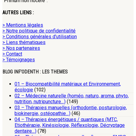
“Primum non nocere”.
AUTRES LIENS :
> Mentions légales
> Notre politique de confidentialité
> Conditions générales d’utilisation
> Liens thématiques
> Nos partenaires
> Contact
> Témoignages
BLOG INF’ODENTH : LES THEMES
01 – Biocompatibilité matériaux et Environnement,
écologie
(102)
02 – Médecine naturelle (homéo, naturo, aroma, phyto,
nutrition, nutripuncture…)
(149)
03 – Thérapies manuelles (orthodontie, posturologie,
biokinergie, ostéopathie…)
(46)
04 – Thérapies énergétiques / quantiques (MTC,
Etiothérapie, Kinésiologie, Réflexologie, Décryptage
dentaire…)
(78)