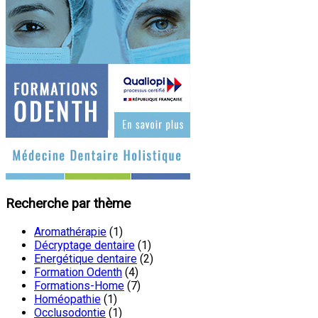
Recherche par thème
Aromathérapie
(1)
Décryptage dentaire
(1)
Energétique dentaire
(2)
Formation Odenth
(4)
Formations-Home
(7)
Homéopathie
(1)
Occlusodontie
(1)