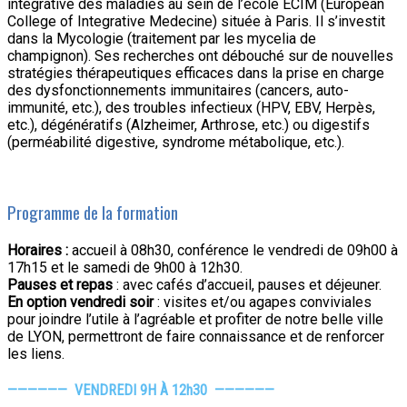
intégrative des maladies au sein de l’école ECIM (European
College of Integrative Medecine) située à Paris. Il s’investit
dans la Mycologie (traitement par les mycelia de
champignon). Ses recherches ont débouché sur de nouvelles
stratégies thérapeutiques efficaces dans la prise en charge
des dysfonctionnements immunitaires (cancers, auto-
immunité, etc.), des troubles infectieux (HPV, EBV, Herpès,
etc.), dégénératifs (Alzheimer, Arthrose, etc.) ou digestifs
(perméabilité digestive, syndrome métabolique, etc.).
Programme de la formation
Horaires :
accueil à 08h30, conférence le vendredi de 09h00 à
17h15 et le samedi de 9h00 à 12h30.
Pauses et repas
: avec cafés d’accueil, pauses et déjeuner.
En option vendredi soir
: visites et/ou agapes conviviales
pour joindre l’utile à l’agréable et profiter de notre belle ville
de LYON, permettront de faire connaissance et de renforcer
les liens.
———
———
VENDREDI 9H À 12h30
———
———