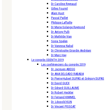
Dr Caroline Reynaud
Gilles Fournil
Alain Huot
Pascal Paillet
Philippe Laffaille
Dr Marie-Solange Raymond
Dr Antony Pulli
Dr Mathilde Vian
Sonia Spelen
Dr Vanessa Nabal
Dr Christophe Girardin Andréani
Dr Marc Hay
Le congrès ODENTH 2019
Les conférenciers du congrès 2019
Dr Jacques ABEGG
Dr ANA DELGADO RABADA
Dr Pierre-Hubert DUPAS et Grégory DUPAS
Dr David GUEX
Dr Gérard GUILLAUME
Dr Robert Heckler
Dr Fernand KIMMEL
Dr. Léopold KUN
Dr Vincent PISSOAT