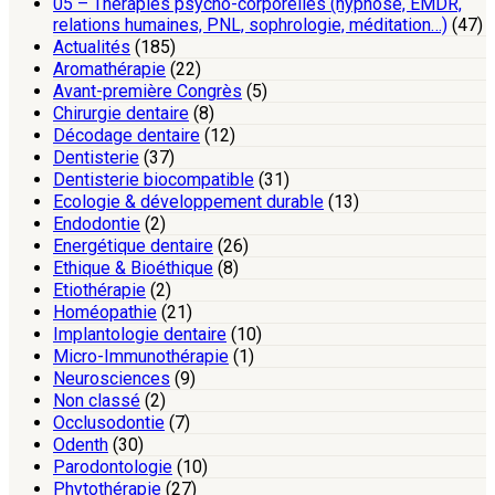
05 – Thérapies psycho-corporelles (hypnose, EMDR,
relations humaines, PNL, sophrologie, méditation…)
(47)
Actualités
(185)
Aromathérapie
(22)
Avant-première Congrès
(5)
Chirurgie dentaire
(8)
Décodage dentaire
(12)
Dentisterie
(37)
Dentisterie biocompatible
(31)
Ecologie & développement durable
(13)
Endodontie
(2)
Energétique dentaire
(26)
Ethique & Bioéthique
(8)
Etiothérapie
(2)
Homéopathie
(21)
Implantologie dentaire
(10)
Micro-Immunothérapie
(1)
Neurosciences
(9)
Non classé
(2)
Occlusodontie
(7)
Odenth
(30)
Parodontologie
(10)
Phytothérapie
(27)