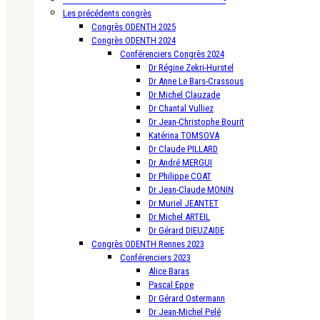
Les précédents congrès
Congrès ODENTH 2025
Congrès ODENTH 2024
Conférenciers Congrès 2024
Dr Régine Zekri-Hurstel
Dr Anne Le Bars-Crassous
Dr Michel Clauzade
Dr Chantal Vulliez
Dr Jean-Christophe Bourit
Katérina TOMSOVA
Dr Claude PILLARD
Dr André MERGUI
Dr Philippe COAT
Dr Jean-Claude MONIN
Dr Muriel JEANTET
Dr Michel ARTEIL
Dr Gérard DIEUZAIDE
Congrès ODENTH Rennes 2023
Conférenciers 2023
Alice Baras
Pascal Eppe
Dr Gérard Ostermann
Dr Jean-Michel Pelé