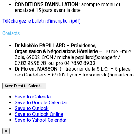
CONDITIONS D’ANNULATION
: acompte retenu et
encaissé 15 jours avant la date.
Téléchargez le bulletin d’inscription (pdf)
Contacts
Dr Michèle PAPILLARD – Présidence,
Organisation &
Négociations Hôtellerie –
10 rue Émile
Zola, 69002 LYON / michele.papillard@orange.fr /
07.82.95.98.78 ou pro 04.78.92.89.33
Dr Florent MASSON
)- trésorier de la S.L.O. – 5 place
des Cordeliers – 69002 Lyon – tresorierslo@gmail.com
Save Event to Calendar
Save to iCalendar
Save to Google Calendar
Save to Outlook
Save to Outlook Online
Save to Yahoo! Calendar
×