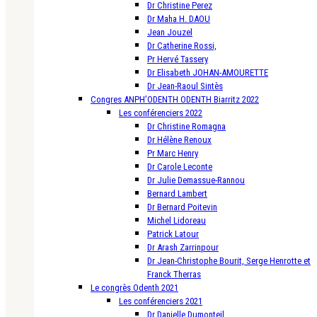
Dr Christine Perez
Dr Maha H. DAOU
Jean Jouzel
Dr Catherine Rossi,
Pr Hervé Tassery
Dr Elisabeth JOHAN-AMOURETTE
Dr Jean-Raoul Sintès
Congres ANPH’ODENTH ODENTH Biarritz 2022
Les conférenciers 2022
Dr Christine Romagna
Dr Hélène Renoux
Pr Marc Henry
Dr Carole Leconte
Dr Julie Demassue-Rannou
Bernard Lambert
Dr Bernard Poitevin
Michel Lidoreau
Patrick Latour
Dr Arash Zarrinpour
Dr Jean-Christophe Bourit, Serge Henrotte et
Franck Therras
Le congrès Odenth 2021
Les conférenciers 2021
Dr Danielle Dumonteil