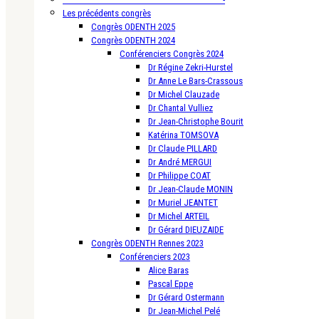
Les précédents congrès
Congrès ODENTH 2025
Congrès ODENTH 2024
Conférenciers Congrès 2024
Dr Régine Zekri-Hurstel
Dr Anne Le Bars-Crassous
Dr Michel Clauzade
Dr Chantal Vulliez
Dr Jean-Christophe Bourit
Katérina TOMSOVA
Dr Claude PILLARD
Dr André MERGUI
Dr Philippe COAT
Dr Jean-Claude MONIN
Dr Muriel JEANTET
Dr Michel ARTEIL
Dr Gérard DIEUZAIDE
Congrès ODENTH Rennes 2023
Conférenciers 2023
Alice Baras
Pascal Eppe
Dr Gérard Ostermann
Dr Jean-Michel Pelé