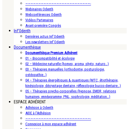
—————————————————————————-
Webinaires Odenth
Webconférences Odenth
Vidéos Partenaires
Avant-première Congrès
Inf’Odenth
Dernières actus Inf’Odenth
Les newsletters Inf’Odenth
Documenthèque
Documenthèque Premium Adhérent
01 – Biocompatibilité et écologie
02 – Médecine naturelle (homeo, aroma, phyto, naturo…)
03 – Thérapies manuelles (orthodontie, posturologie,
ostéopathie…)
04 – Thérapies énergétiques & quantiques (MTC, étiothérapie,
kinésiologie, décryptage dentaire, réflexologie bucco-dentaire…)
05 – Thérapies psycho-corporelles (hypnose, EMDR, relations
humaines, ennéagramme, PNL, sophrologie, méditation…)
ESPACE ADHÉRENT
Adhésion à Odenth
AIDE à l’Adhésion
—————————————————————————-
Connexion à mon espace adhérent