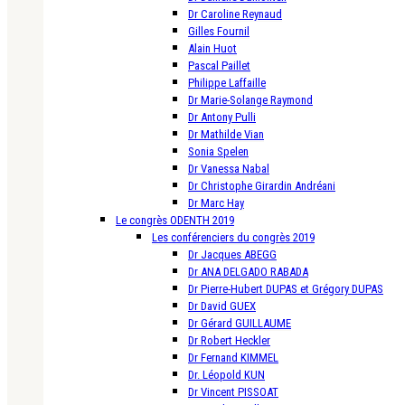
Dr Caroline Reynaud
Gilles Fournil
Alain Huot
Pascal Paillet
Philippe Laffaille
Dr Marie-Solange Raymond
Dr Antony Pulli
Dr Mathilde Vian
Sonia Spelen
Dr Vanessa Nabal
Dr Christophe Girardin Andréani
Dr Marc Hay
Le congrès ODENTH 2019
Les conférenciers du congrès 2019
Dr Jacques ABEGG
Dr ANA DELGADO RABADA
Dr Pierre-Hubert DUPAS et Grégory DUPAS
Dr David GUEX
Dr Gérard GUILLAUME
Dr Robert Heckler
Dr Fernand KIMMEL
Dr. Léopold KUN
Dr Vincent PISSOAT