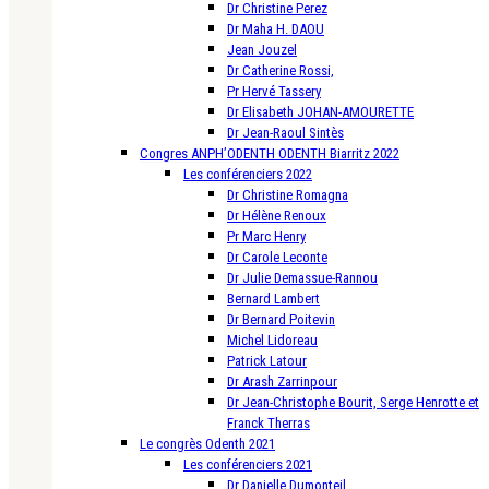
Dr Christine Perez
Dr Maha H. DAOU
Jean Jouzel
Dr Catherine Rossi,
Pr Hervé Tassery
Dr Elisabeth JOHAN-AMOURETTE
Dr Jean-Raoul Sintès
Congres ANPH’ODENTH ODENTH Biarritz 2022
Les conférenciers 2022
Dr Christine Romagna
Dr Hélène Renoux
Pr Marc Henry
Dr Carole Leconte
Dr Julie Demassue-Rannou
Bernard Lambert
Dr Bernard Poitevin
Michel Lidoreau
Patrick Latour
Dr Arash Zarrinpour
Dr Jean-Christophe Bourit, Serge Henrotte et
Franck Therras
Le congrès Odenth 2021
Les conférenciers 2021
Dr Danielle Dumonteil