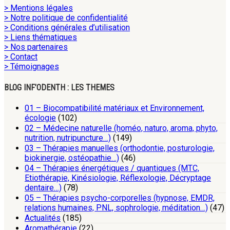
> Mentions légales
> Notre politique de confidentialité
> Conditions générales d’utilisation
> Liens thématiques
> Nos partenaires
> Contact
> Témoignages
BLOG INF’ODENTH : LES THEMES
01 – Biocompatibilité matériaux et Environnement,
écologie
(102)
02 – Médecine naturelle (homéo, naturo, aroma, phyto,
nutrition, nutripuncture…)
(149)
03 – Thérapies manuelles (orthodontie, posturologie,
biokinergie, ostéopathie…)
(46)
04 – Thérapies énergétiques / quantiques (MTC,
Etiothérapie, Kinésiologie, Réflexologie, Décryptage
dentaire…)
(78)
05 – Thérapies psycho-corporelles (hypnose, EMDR,
relations humaines, PNL, sophrologie, méditation…)
(47)
Actualités
(185)
Aromathérapie
(22)