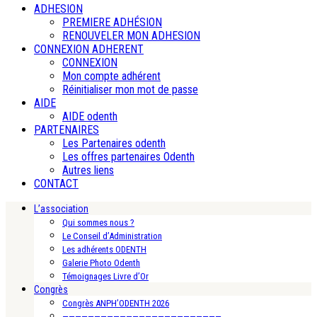
ADHESION
PREMIERE ADHÉSION
RENOUVELER MON ADHESION
CONNEXION ADHERENT
CONNEXION
Mon compte adhérent
Réinitialiser mon mot de passe
AIDE
AIDE odenth
PARTENAIRES
Les Partenaires odenth
Les offres partenaires Odenth
Autres liens
CONTACT
L’association
Qui sommes nous ?
Le Conseil d’Administration
Les adhérents ODENTH
Galerie Photo Odenth
Témoignages Livre d’Or
Congrès
Congrès ANPH’ODENTH 2026
—————————————————————————-