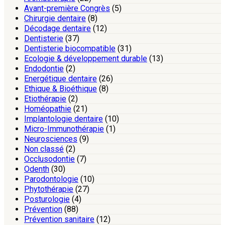
Avant-première Congrès
(5)
Chirurgie dentaire
(8)
Décodage dentaire
(12)
Dentisterie
(37)
Dentisterie biocompatible
(31)
Ecologie & développement durable
(13)
Endodontie
(2)
Energétique dentaire
(26)
Ethique & Bioéthique
(8)
Etiothérapie
(2)
Homéopathie
(21)
Implantologie dentaire
(10)
Micro-Immunothérapie
(1)
Neurosciences
(9)
Non classé
(2)
Occlusodontie
(7)
Odenth
(30)
Parodontologie
(10)
Phytothérapie
(27)
Posturologie
(4)
Prévention
(88)
Prévention sanitaire
(12)