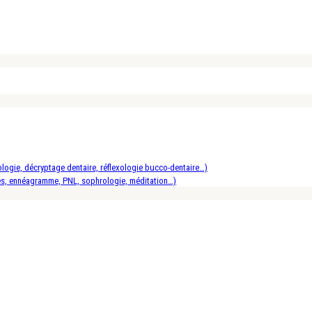
logie, décryptage dentaire, réflexologie bucco-dentaire…)
es, ennéagramme, PNL, sophrologie, méditation…)