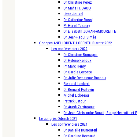
Dr Christine Perez
Dr Maha H. DAOU
Jean Jouzel
Dr Catherine Rossi,
Pr Hervé Tassery
Dr Elisabeth JOHAN-AMOURETTE
Dr Jean-Raoul Sintès
Congres ANPH’ODENTH ODENTH Biarritz 2022
Les conférenciers 2022
Dr Christine Romagna
Dr Hélène Renoux
Pr Marc Henry
Dr Carole Leconte
Dr Julie Demassue-Rannou
Bernard Lambert
Dr Bernard Poitevin
Michel Lidoreau
Patrick Latour
Dr Arash Zarrinpour
Dr Jean-Christophe Bourit, Serge Henrotte et 
Le congrès Odenth 2021
Les conférenciers 2021
Dr Danielle Dumonteil
Dr Caroline Reynaud