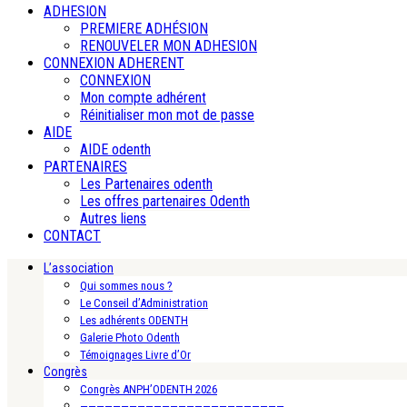
ADHESION
PREMIERE ADHÉSION
RENOUVELER MON ADHESION
CONNEXION ADHERENT
CONNEXION
Mon compte adhérent
Réinitialiser mon mot de passe
AIDE
AIDE odenth
PARTENAIRES
Les Partenaires odenth
Les offres partenaires Odenth
Autres liens
CONTACT
L’association
Qui sommes nous ?
Le Conseil d’Administration
Les adhérents ODENTH
Galerie Photo Odenth
Témoignages Livre d’Or
Congrès
Congrès ANPH’ODENTH 2026
—————————————————————————-