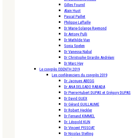
Gilles Fournil
Alain Huot
Pascal Paillet
Philippe Laffaille
Dr Marie-Solange Raymond
Dr Antony Pulli
Dr Mathilde Vian
Sonia Spelen
Dr Vanessa Nabal
Dr Christophe Girardin Andréani
Dr Marc Hay
Le congrès ODENTH 2019
Les conférenciers du congrès 2019
Dr Jacques ABEGG
Dr ANA DELGADO RABADA
Dr Pierre-Hubert DUPAS et Grégory DUPAS
Dr David GUEX
Dr Gérard GUILLAUME
Dr Robert Heckler
Dr Fernand KIMMEL
Dr. Léopold KUN
Dr Vincent PISSOAT
Dr Nicolas Stelling