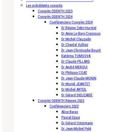
Les précédents congrès
Congrès ODENTH 2025
Congrès ODENTH 2024
Conférenciers Congrès 2024
Dr Régine Zekri-Hurstel
Dr Anne Le Bars-Crassous
Dr Michel Clauzade
Dr Chantal Vulliez
Dr Jean-Christophe Bourit
Katérina TOMSOVA
Dr Claude PILLARD
Dr André MERGUI
Dr Philippe COAT
Dr Jean-Claude MONIN
Dr Muriel JEANTET
Dr Michel ARTEIL
Dr Gérard DIEUZAIDE
Congrès ODENTH Rennes 2023
Conférenciers 2023
Alice Baras
Pascal Eppe
Dr Gérard Ostermann
Dr Jean-Michel Pelé