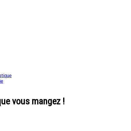
stique
ie
 que vous mangez !