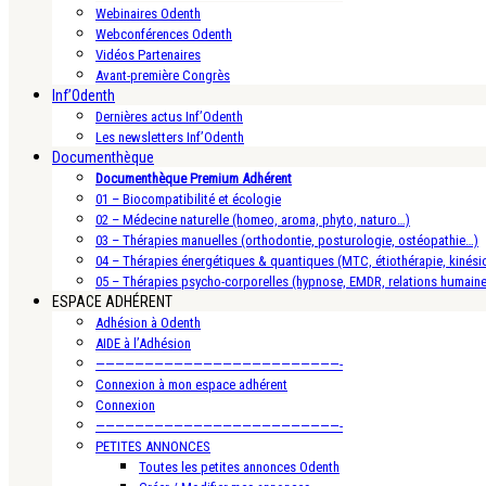
Webinaires Odenth
Webconférences Odenth
Vidéos Partenaires
Avant-première Congrès
Inf’Odenth
Dernières actus Inf’Odenth
Les newsletters Inf’Odenth
Documenthèque
Documenthèque Premium Adhérent
01 – Biocompatibilité et écologie
02 – Médecine naturelle (homeo, aroma, phyto, naturo…)
03 – Thérapies manuelles (orthodontie, posturologie, ostéopathie…)
04 – Thérapies énergétiques & quantiques (MTC, étiothérapie, kinésio
05 – Thérapies psycho-corporelles (hypnose, EMDR, relations humain
ESPACE ADHÉRENT
Adhésion à Odenth
AIDE à l’Adhésion
—————————————————————————-
Connexion à mon espace adhérent
Connexion
—————————————————————————-
PETITES ANNONCES
Toutes les petites annonces Odenth