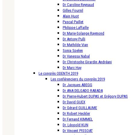
Dr Caroline Reynaud
Gilles Fournil
Alain Huot
Pascal Paillet
Philippe Laffaille
Dr Marie-Solange Raymond
Dr Antony Pulli
Dr Mathilde Vian
Sonia Spelen
Dr Vanessa Nabal
Dr Christophe Girardin Andréani
Dr Marc Hay
Le congrès ODENTH 2019
Les conférenciers du congrès 2019
Dr Jacques ABEGG
Dr ANA DELGADO RABADA
Dr Pierre-Hubert DUPAS et Grégory DUPAS
Dr David GUEX
Dr Gérard GUILLAUME
Dr Robert Heckler
Dr Fernand KIMMEL
Dr. Léopold KUN
Dr Vincent PISSOAT