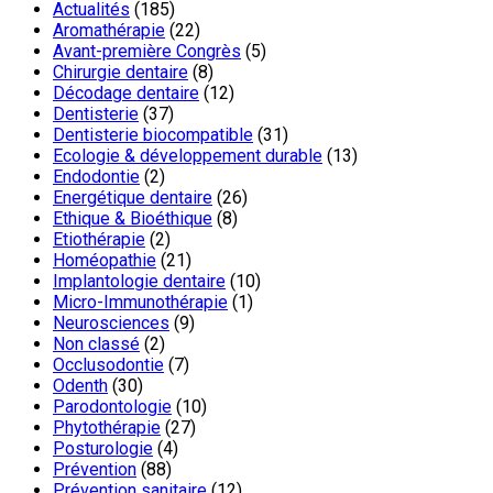
Actualités
(185)
Aromathérapie
(22)
Avant-première Congrès
(5)
Chirurgie dentaire
(8)
Décodage dentaire
(12)
Dentisterie
(37)
Dentisterie biocompatible
(31)
Ecologie & développement durable
(13)
Endodontie
(2)
Energétique dentaire
(26)
Ethique & Bioéthique
(8)
Etiothérapie
(2)
Homéopathie
(21)
Implantologie dentaire
(10)
Micro-Immunothérapie
(1)
Neurosciences
(9)
Non classé
(2)
Occlusodontie
(7)
Odenth
(30)
Parodontologie
(10)
Phytothérapie
(27)
Posturologie
(4)
Prévention
(88)
Prévention sanitaire
(12)