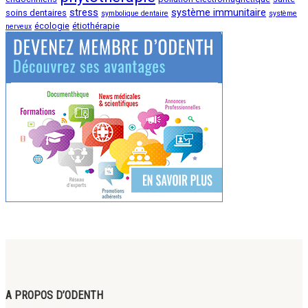
stress
système immunitaire
soins dentaires
symbolique dentaire
système
écologie
étiothérapie
nerveux
A PROPOS D’ODENTH