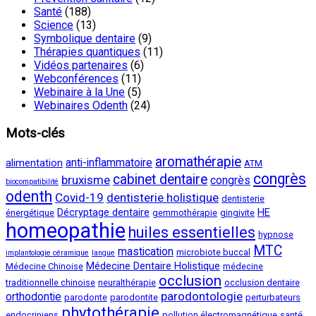
Santé
(188)
Science
(13)
Symbolique dentaire
(9)
Thérapies quantiques
(11)
Vidéos partenaires
(6)
Webconférences
(11)
Webinaire à la Une
(5)
Webinaires Odenth
(24)
Mots-clés
aromathérapie
anti-inflammatoire
alimentation
ATM
congrès
cabinet dentaire
bruxisme
congrès
biocompatibilité
odenth
Covid-19
dentisterie holistique
dentisterie
Décryptage dentaire
HE
énergétique
gemmothérapie
gingivite
homeopathie
huiles essentielles
hypnose
MTC
mastication
microbiote buccal
implantologie céramique
langue
Médecine Dentaire Holistique
Médecine Chinoise
médecine
occlusion
traditionnelle chinoise
neuralthérapie
occlusion dentaire
parodontologie
orthodontie
parodonte
parodontite
perturbateurs
phytothérapie
endocriniens
pollution électromagnétique
santé