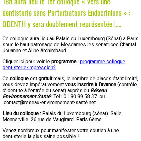
18h aura lieu le 1er colloque « Vers une
dentisterie sans Perturbateurs Endocriniens » :
ODENTH y sera doublement représentée !….
Ce colloque aura lieu au Palais du Luxembourg (Sénat) à Paris
sous le haut patronage de Mesdames les sénatrices Chantal
Jouanno et Aline Archimbaud.
Cliquer ici pour voir le
programme
:
programme colloque
dentisterie-impression2
Ce
colloque
est
gratuit
mais, le nombre de places étant limité,
vous devez impérativement
vous inscrire à l’avance
(contrôle
d’identité à l’entrée du sénat) auprès du
Réseau
Environnement Santé
: Tel : 01 80 89 58 37 ou
contact@reseau-environnement-santé.net
Lieu du colloque :
Palais du Luxembourg (sénat) Salle
Monnerville 26 rue de Vaugirard Paris 6ème
Venez nombreux pour manifester votre soutien à une
dentisterie la plus saine possible !