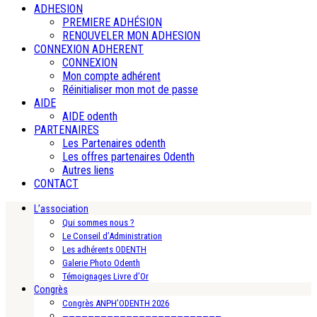
ADHESION
PREMIERE ADHÉSION
RENOUVELER MON ADHESION
CONNEXION ADHERENT
CONNEXION
Mon compte adhérent
Réinitialiser mon mot de passe
AIDE
AIDE odenth
PARTENAIRES
Les Partenaires odenth
Les offres partenaires Odenth
Autres liens
CONTACT
L’association
Qui sommes nous ?
Le Conseil d’Administration
Les adhérents ODENTH
Galerie Photo Odenth
Témoignages Livre d’Or
Congrès
Congrès ANPH’ODENTH 2026
—————————————————————————-