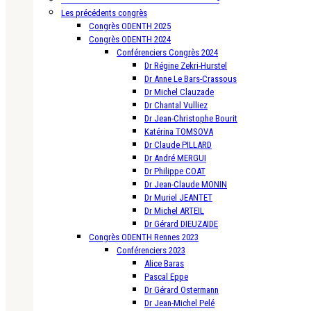
Les précédents congrès
Congrès ODENTH 2025
Congrès ODENTH 2024
Conférenciers Congrès 2024
Dr Régine Zekri-Hurstel
Dr Anne Le Bars-Crassous
Dr Michel Clauzade
Dr Chantal Vulliez
Dr Jean-Christophe Bourit
Katérina TOMSOVA
Dr Claude PILLARD
Dr André MERGUI
Dr Philippe COAT
Dr Jean-Claude MONIN
Dr Muriel JEANTET
Dr Michel ARTEIL
Dr Gérard DIEUZAIDE
Congrès ODENTH Rennes 2023
Conférenciers 2023
Alice Baras
Pascal Eppe
Dr Gérard Ostermann
Dr Jean-Michel Pelé