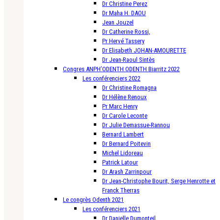
Dr Christine Perez
Dr Maha H. DAOU
Jean Jouzel
Dr Catherine Rossi,
Pr Hervé Tassery
Dr Elisabeth JOHAN-AMOURETTE
Dr Jean-Raoul Sintès
Congres ANPH’ODENTH ODENTH Biarritz 2022
Les conférenciers 2022
Dr Christine Romagna
Dr Hélène Renoux
Pr Marc Henry
Dr Carole Leconte
Dr Julie Demassue-Rannou
Bernard Lambert
Dr Bernard Poitevin
Michel Lidoreau
Patrick Latour
Dr Arash Zarrinpour
Dr Jean-Christophe Bourit, Serge Henrotte et
Franck Therras
Le congrès Odenth 2021
Les conférenciers 2021
Dr Danielle Dumonteil