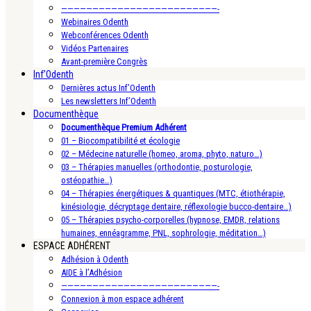
—————————————————————————-
Webinaires Odenth
Webconférences Odenth
Vidéos Partenaires
Avant-première Congrès
Inf’Odenth
Dernières actus Inf’Odenth
Les newsletters Inf’Odenth
Documenthèque
Documenthèque Premium Adhérent
01 – Biocompatibilité et écologie
02 – Médecine naturelle (homeo, aroma, phyto, naturo…)
03 – Thérapies manuelles (orthodontie, posturologie,
ostéopathie…)
04 – Thérapies énergétiques & quantiques (MTC, étiothérapie,
kinésiologie, décryptage dentaire, réflexologie bucco-dentaire…)
05 – Thérapies psycho-corporelles (hypnose, EMDR, relations
humaines, ennéagramme, PNL, sophrologie, méditation…)
ESPACE ADHÉRENT
Adhésion à Odenth
AIDE à l’Adhésion
—————————————————————————-
Connexion à mon espace adhérent