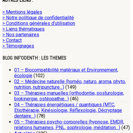
AUTRES LIENS :
> Mentions légales
> Notre politique de confidentialité
> Conditions générales d’utilisation
> Liens thématiques
> Nos partenaires
> Contact
> Témoignages
BLOG INF’ODENTH : LES THEMES
01 – Biocompatibilité matériaux et Environnement,
écologie
(102)
02 – Médecine naturelle (homéo, naturo, aroma, phyto,
nutrition, nutripuncture…)
(149)
03 – Thérapies manuelles (orthodontie, posturologie,
biokinergie, ostéopathie…)
(46)
04 – Thérapies énergétiques / quantiques (MTC,
Etiothérapie, Kinésiologie, Réflexologie, Décryptage
dentaire…)
(78)
05 – Thérapies psycho-corporelles (hypnose, EMDR,
relations humaines, PNL, sophrologie, méditation…)
(47)