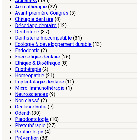
Actualités
(185)
Aromathérapie
(22)
Avant-première Congrès
(5)
Chirurgie dentaire
(8)
Décodage dentaire
(12)
Dentisterie
(37)
Dentisterie biocompatible
(31)
Ecologie & développement durable
(13)
Endodontie
(2)
Energétique dentaire
(26)
Ethique & Bioéthique
(8)
Etiothérapie
(2)
Homéopathie
(21)
Implantologie dentaire
(10)
Micro-Immunothérapie
(1)
Neurosciences
(9)
Non classé
(2)
Occlusodontie
(7)
Odenth
(30)
Parodontologie
(10)
Phytothérapie
(27)
Posturologie
(4)
Prévention
(88)