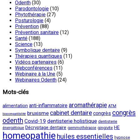
Odenth
(30)
Parodontologie
(10)
Phytothérapie
(27)
Posturologie
(4)
Prévention
(88)
Prévention sanitaire
(12)
Santé
(188)
Science
(13)
Symbolique dentaire
(9)
Thérapies quantiques
(11)
Vidéos partenaires
(6)
Webconférences
(11)
Webinaire à la Une
(5)
Webinaires Odenth
(24)
Mots-clés
aromathérapie
anti-inflammatoire
alimentation
ATM
congrès
cabinet dentaire
bruxisme
congrès
biocompatibilité
odenth
Covid-19
dentisterie holistique
dentisterie
Décryptage dentaire
HE
énergétique
gemmothérapie
gingivite
homeopathie
huiles essentielles
hypnose