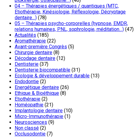
biokinergie, ostéopathie…)
(46)
04 – Thérapies énergétiques / quantiques (MTC,
Etiothérapie, Kinésiologie, Réflexologie, Décryptage
dentaire…)
(78)
05 – Thérapies psycho-corporelles (hypnose, EMDR,
relations humaines, PNL, sophrologie, méditation…)
(47)
Actualités
(185)
Aromathérapie
(22)
Avant-première Congrès
(5)
Chirurgie dentaire
(8)
Décodage dentaire
(12)
Dentisterie
(37)
Dentisterie biocompatible
(31)
Ecologie & développement durable
(13)
Endodontie
(2)
Energétique dentaire
(26)
Ethique & Bioéthique
(8)
Etiothérapie
(2)
Homéopathie
(21)
Implantologie dentaire
(10)
Micro-Immunothérapie
(1)
Neurosciences
(9)
Non classé
(2)
Occlusodontie
(7)