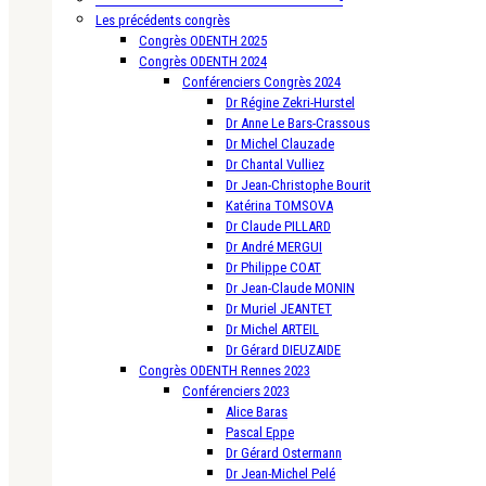
Les précédents congrès
Congrès ODENTH 2025
Congrès ODENTH 2024
Conférenciers Congrès 2024
Dr Régine Zekri-Hurstel
Dr Anne Le Bars-Crassous
Dr Michel Clauzade
Dr Chantal Vulliez
Dr Jean-Christophe Bourit
Katérina TOMSOVA
Dr Claude PILLARD
Dr André MERGUI
Dr Philippe COAT
Dr Jean-Claude MONIN
Dr Muriel JEANTET
Dr Michel ARTEIL
Dr Gérard DIEUZAIDE
Congrès ODENTH Rennes 2023
Conférenciers 2023
Alice Baras
Pascal Eppe
Dr Gérard Ostermann
Dr Jean-Michel Pelé