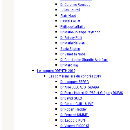
Dr Caroline Reynaud
Gilles Fournil
Alain Huot
Pascal Paillet
Philippe Laffaille
Dr Marie-Solange Raymond
Dr Antony Pulli
Dr Mathilde Vian
Sonia Spelen
Dr Vanessa Nabal
Dr Christophe Girardin Andréani
Dr Marc Hay
Le congrès ODENTH 2019
Les conférenciers du congrès 2019
Dr Jacques ABEGG
Dr ANA DELGADO RABADA
Dr Pierre-Hubert DUPAS et Grégory DUPAS
Dr David GUEX
Dr Gérard GUILLAUME
Dr Robert Heckler
Dr Fernand KIMMEL
Dr. Léopold KUN
Dr Vincent PISSOAT