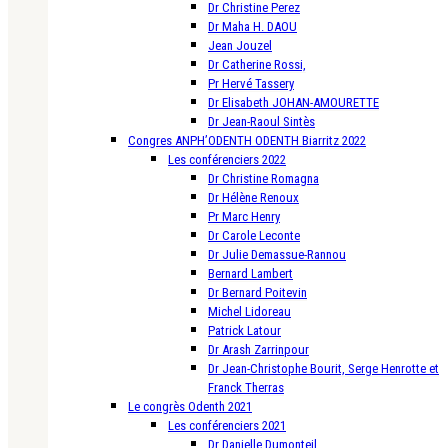
Dr Christine Perez
Dr Maha H. DAOU
Jean Jouzel
Dr Catherine Rossi,
Pr Hervé Tassery
Dr Elisabeth JOHAN-AMOURETTE
Dr Jean-Raoul Sintès
Congres ANPH’ODENTH ODENTH Biarritz 2022
Les conférenciers 2022
Dr Christine Romagna
Dr Hélène Renoux
Pr Marc Henry
Dr Carole Leconte
Dr Julie Demassue-Rannou
Bernard Lambert
Dr Bernard Poitevin
Michel Lidoreau
Patrick Latour
Dr Arash Zarrinpour
Dr Jean-Christophe Bourit, Serge Henrotte et
Franck Therras
Le congrès Odenth 2021
Les conférenciers 2021
Dr Danielle Dumonteil