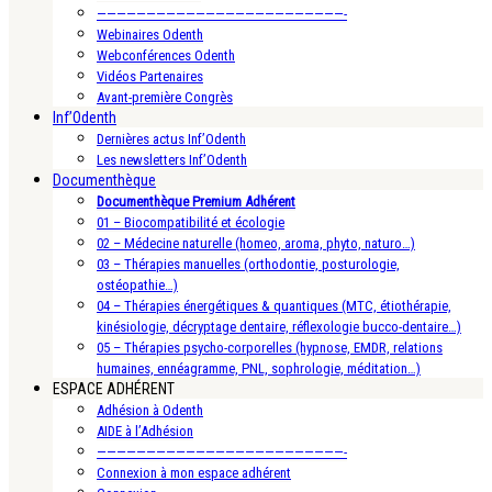
—————————————————————————-
Webinaires Odenth
Webconférences Odenth
Vidéos Partenaires
Avant-première Congrès
Inf’Odenth
Dernières actus Inf’Odenth
Les newsletters Inf’Odenth
Documenthèque
Documenthèque Premium Adhérent
01 – Biocompatibilité et écologie
02 – Médecine naturelle (homeo, aroma, phyto, naturo…)
03 – Thérapies manuelles (orthodontie, posturologie,
ostéopathie…)
04 – Thérapies énergétiques & quantiques (MTC, étiothérapie,
kinésiologie, décryptage dentaire, réflexologie bucco-dentaire…)
05 – Thérapies psycho-corporelles (hypnose, EMDR, relations
humaines, ennéagramme, PNL, sophrologie, méditation…)
ESPACE ADHÉRENT
Adhésion à Odenth
AIDE à l’Adhésion
—————————————————————————-
Connexion à mon espace adhérent