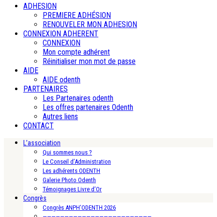
ADHESION
PREMIERE ADHÉSION
RENOUVELER MON ADHESION
CONNEXION ADHERENT
CONNEXION
Mon compte adhérent
Réinitialiser mon mot de passe
AIDE
AIDE odenth
PARTENAIRES
Les Partenaires odenth
Les offres partenaires Odenth
Autres liens
CONTACT
L’association
Qui sommes nous ?
Le Conseil d’Administration
Les adhérents ODENTH
Galerie Photo Odenth
Témoignages Livre d’Or
Congrès
Congrès ANPH’ODENTH 2026
—————————————————————————-