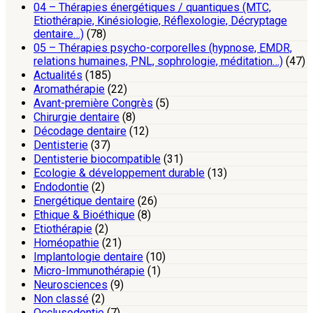
04 – Thérapies énergétiques / quantiques (MTC,
Etiothérapie, Kinésiologie, Réflexologie, Décryptage
dentaire…)
(78)
05 – Thérapies psycho-corporelles (hypnose, EMDR,
relations humaines, PNL, sophrologie, méditation…)
(47)
Actualités
(185)
Aromathérapie
(22)
Avant-première Congrès
(5)
Chirurgie dentaire
(8)
Décodage dentaire
(12)
Dentisterie
(37)
Dentisterie biocompatible
(31)
Ecologie & développement durable
(13)
Endodontie
(2)
Energétique dentaire
(26)
Ethique & Bioéthique
(8)
Etiothérapie
(2)
Homéopathie
(21)
Implantologie dentaire
(10)
Micro-Immunothérapie
(1)
Neurosciences
(9)
Non classé
(2)
Occlusodontie
(7)