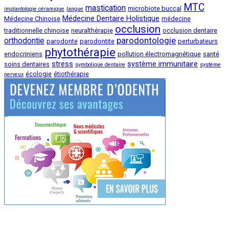
MTC
mastication
microbiote buccal
implantologie céramique
langue
Médecine Dentaire Holistique
Médecine Chinoise
médecine
occlusion
traditionnelle chinoise
neuralthérapie
occlusion dentaire
parodontologie
orthodontie
parodonte
parodontite
perturbateurs
phytothérapie
endocriniens
pollution électromagnétique
santé
stress
système immunitaire
soins dentaires
symbolique dentaire
système
écologie
étiothérapie
nerveux