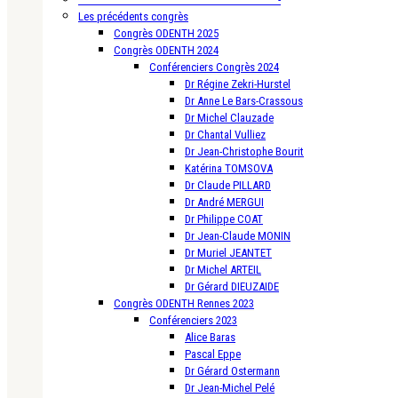
Les précédents congrès
Congrès ODENTH 2025
Congrès ODENTH 2024
Conférenciers Congrès 2024
Dr Régine Zekri-Hurstel
Dr Anne Le Bars-Crassous
Dr Michel Clauzade
Dr Chantal Vulliez
Dr Jean-Christophe Bourit
Katérina TOMSOVA
Dr Claude PILLARD
Dr André MERGUI
Dr Philippe COAT
Dr Jean-Claude MONIN
Dr Muriel JEANTET
Dr Michel ARTEIL
Dr Gérard DIEUZAIDE
Congrès ODENTH Rennes 2023
Conférenciers 2023
Alice Baras
Pascal Eppe
Dr Gérard Ostermann
Dr Jean-Michel Pelé