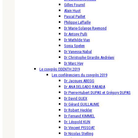
Gilles Fournil
Alain Huot
Pascal Paillet
Philippe Laffaille
Dr Marie-Solange Raymond
Dr Antony Pulli
Dr Mathilde Vian
Sonia Spelen
Dr Vanessa Nabal
Dr Christophe Girardin Andréani
Dr Marc Hay
Le congrès ODENTH 2019
Les conférenciers du congrès 2019
Dr Jacques ABEGG
Dr ANA DELGADO RABADA
Dr Pierre-Hubert DUPAS et Grégory DUPAS
Dr David GUEX
Dr Gérard GUILLAUME
Dr Robert Heckler
Dr Fernand KIMMEL
Dr. Léopold KUN
Dr Vincent PISSOAT
Dr Nicolas Stelling