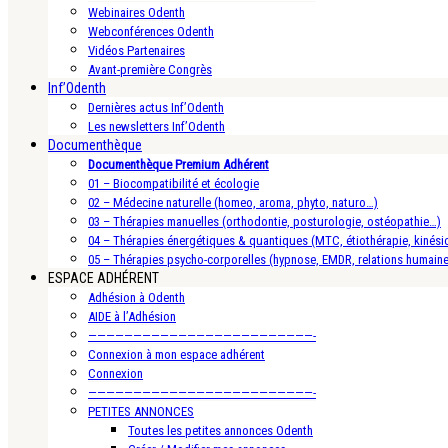
Webinaires Odenth
Webconférences Odenth
Vidéos Partenaires
Avant-première Congrès
Inf’Odenth
Dernières actus Inf’Odenth
Les newsletters Inf’Odenth
Documenthèque
Documenthèque Premium Adhérent
01 – Biocompatibilité et écologie
02 – Médecine naturelle (homeo, aroma, phyto, naturo…)
03 – Thérapies manuelles (orthodontie, posturologie, ostéopathie…)
04 – Thérapies énergétiques & quantiques (MTC, étiothérapie, kinésio
05 – Thérapies psycho-corporelles (hypnose, EMDR, relations humain
ESPACE ADHÉRENT
Adhésion à Odenth
AIDE à l’Adhésion
—————————————————————————-
Connexion à mon espace adhérent
Connexion
—————————————————————————-
PETITES ANNONCES
Toutes les petites annonces Odenth