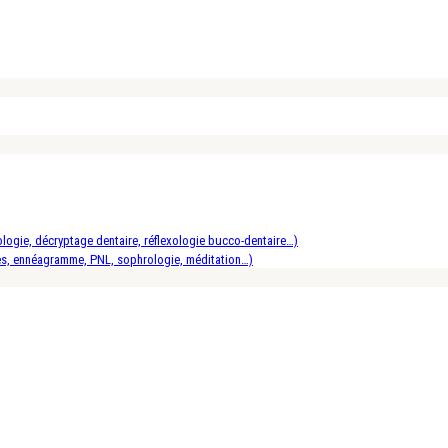
logie, décryptage dentaire, réflexologie bucco-dentaire…)
es, ennéagramme, PNL, sophrologie, méditation…)