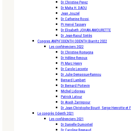
Dr Christine Perez
Dr Maha H. DAOU
Jean Jouzel
Dr Catherine Rossi,
Pr Hervé Tassery
Dr Elisabeth JOHAN-AMOURETTE
Dr Jean-Raoul Sintès
Congres ANPH’ODENTH ODENTH Biarritz 2022
Les conférenciers 2022
Dr Christine Romagna
Dr Hélène Renoux
Pr Marc Henry
Dr Carole Leconte
Dr Julie Demassue-Rannou
Bernard Lambert
Dr Bernard Poitevin
Michel Lidoreau
Patrick Latour
Dr Arash Zarrinpour
Dr Jean-Christophe Bourit, Serge Henrotte et 
Le congrès Odenth 2021
Les conférenciers 2021
Dr Danielle Dumonteil
Dr Caroline Reynaud