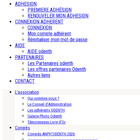
ADHESION
PREMIERE ADHÉSION
RENOUVELER MON ADHESION
CONNEXION ADHERENT
CONNEXION
Mon compte adhérent
Réinitialiser mon mot de passe
AIDE
AIDE odenth
PARTENAIRES
Les Partenaires odenth
Les offres partenaires Odenth
Autres liens
CONTACT
L’association
Qui sommes nous ?
Le Conseil d’Administration
Les adhérents ODENTH
Galerie Photo Odenth
Témoignages Livre d’Or
Congrès
Congrès ANPH’ODENTH 2026
—————————————————————————-