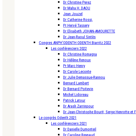
Dr Christine Perez
Dr Maha H. DAOU
Jean Jouzel
Dr Catherine Rossi,
Pr Hervé Tassery
Dr Elisabeth JOHAN-AMOURETTE
Dr Jean-Raoul Sintès
Congres ANPH’ODENTH ODENTH Biarritz 2022
Les conférenciers 2022
Dr Christine Romagna
Dr Hélène Renoux
Pr Marc Henry
Dr Carole Leconte
Dr Julie Demassue-Rannou
Bernard Lambert
Dr Bernard Poitevin
Michel Lidoreau
Patrick Latour
Dr Arash Zarrinpour
Dr Jean-Christophe Bourit, Serge Henrotte et 
Le congrès Odenth 2021
Les conférenciers 2021
Dr Danielle Dumonteil
Dr Caroline Reynaud