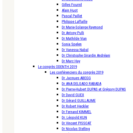
Gilles Fournil
Alain Huot
Pascal Paillet
Philippe Laffaille
Dr Marie-Solange Raymond
Dr Antony Pulli
Dr Mathilde Vian
Sonia Spelen
Dr Vanessa Nabal
Dr Christophe Girardin Andréani
Dr Marc Hay
Le congrès ODENTH 2019
Les conférenciers du congrès 2019
Dr Jacques ABEGG
Dr ANA DELGADO RABADA
Dr Pierre-Hubert DUPAS et Grégory DUPAS
Dr David GUEX
Dr Gérard GUILLAUME
Dr Robert Heckler
Dr Fernand KIMMEL
Dr. Léopold KUN
Dr Vincent PISSOAT
Dr Nicolas Stelling