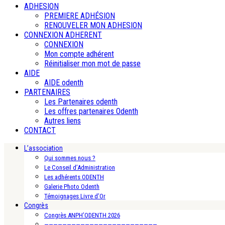
ADHESION
PREMIERE ADHÉSION
RENOUVELER MON ADHESION
CONNEXION ADHERENT
CONNEXION
Mon compte adhérent
Réinitialiser mon mot de passe
AIDE
AIDE odenth
PARTENAIRES
Les Partenaires odenth
Les offres partenaires Odenth
Autres liens
CONTACT
L’association
Qui sommes nous ?
Le Conseil d’Administration
Les adhérents ODENTH
Galerie Photo Odenth
Témoignages Livre d’Or
Congrès
Congrès ANPH’ODENTH 2026
—————————————————————————-