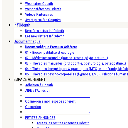
Webinaires Odenth
Webconférences Odenth
Vidéos Partenaires
Avant-première Congrès
Inf’Odenth
Dernières actus Inf’Odenth
Les newsletters Inf’Odenth
Documenthèque
Documenthèque Premium Adhérent
01 – Biocompatibilité et écologie
02 – Médecine naturelle (homeo, aroma, phyto, naturo…)
03 – Thérapies manuelles (orthodontie, posturologie, ostéopathie…)
04 – Thérapies énergétiques & quantiques (MTC, étiothérapie, kinésio
05 – Thérapies psycho-corporelles (hypnose, EMDR, relations humain
ESPACE ADHÉRENT
Adhésion à Odenth
AIDE à l’Adhésion
—————————————————————————-
Connexion à mon espace adhérent
Connexion
—————————————————————————-
PETITES ANNONCES
Toutes les petites annonces Odenth