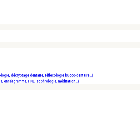
logie, décryptage dentaire, réflexologie bucco-dentaire…)
es, ennéagramme, PNL, sophrologie, méditation…)