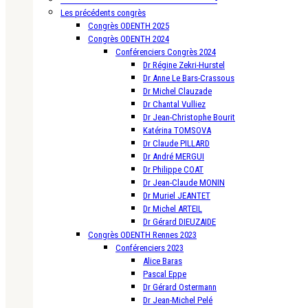
Les précédents congrès
Congrès ODENTH 2025
Congrès ODENTH 2024
Conférenciers Congrès 2024
Dr Régine Zekri-Hurstel
Dr Anne Le Bars-Crassous
Dr Michel Clauzade
Dr Chantal Vulliez
Dr Jean-Christophe Bourit
Katérina TOMSOVA
Dr Claude PILLARD
Dr André MERGUI
Dr Philippe COAT
Dr Jean-Claude MONIN
Dr Muriel JEANTET
Dr Michel ARTEIL
Dr Gérard DIEUZAIDE
Congrès ODENTH Rennes 2023
Conférenciers 2023
Alice Baras
Pascal Eppe
Dr Gérard Ostermann
Dr Jean-Michel Pelé