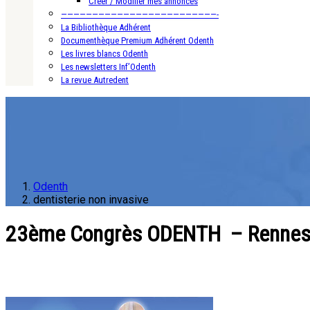
Créer / Modifier mes annonces
—————————————————————————-
La Bibliothèque Adhérent
Documenthèque Premium Adhérent Odenth
Les livres blancs Odenth
Les newsletters Inf’Odenth
La revue Autredent
Odenth
dentisterie non invasive
23ème Congrès ODENTH – Rennes 