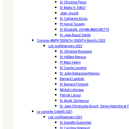
Dr Christine Perez
Dr Maha H. DAOU
Jean Jouzel
Dr Catherine Rossi,
Pr Hervé Tassery
Dr Elisabeth JOHAN-AMOURETTE
Dr Jean-Raoul Sintès
Congres ANPH’ODENTH ODENTH Biarritz 2022
Les conférenciers 2022
Dr Christine Romagna
Dr Hélène Renoux
Pr Marc Henry
Dr Carole Leconte
Dr Julie Demassue-Rannou
Bernard Lambert
Dr Bernard Poitevin
Michel Lidoreau
Patrick Latour
Dr Arash Zarrinpour
Dr Jean-Christophe Bourit, Serge Henrotte et 
Le congrès Odenth 2021
Les conférenciers 2021
Dr Danielle Dumonteil
Dr Caroline Reynaud