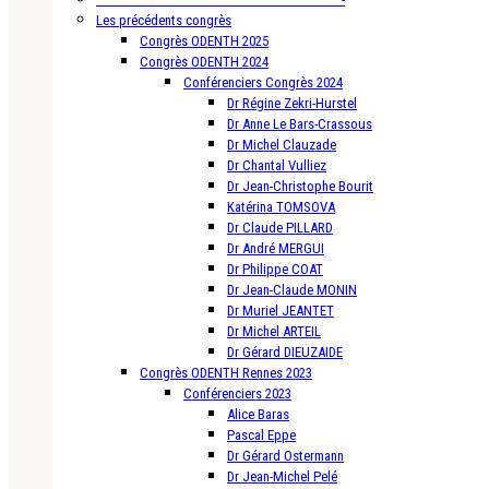
Les précédents congrès
Congrès ODENTH 2025
Congrès ODENTH 2024
Conférenciers Congrès 2024
Dr Régine Zekri-Hurstel
Dr Anne Le Bars-Crassous
Dr Michel Clauzade
Dr Chantal Vulliez
Dr Jean-Christophe Bourit
Katérina TOMSOVA
Dr Claude PILLARD
Dr André MERGUI
Dr Philippe COAT
Dr Jean-Claude MONIN
Dr Muriel JEANTET
Dr Michel ARTEIL
Dr Gérard DIEUZAIDE
Congrès ODENTH Rennes 2023
Conférenciers 2023
Alice Baras
Pascal Eppe
Dr Gérard Ostermann
Dr Jean-Michel Pelé