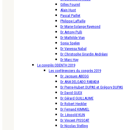
Gilles Fournil
Alain Huot
Pascal Paillet
Philippe Laffaille
Dr Marie-Solange Raymond
Dr Antony Pulli
Dr Mathilde Vian
Sonia Spelen
Dr Vanessa Nabal
Dr Christophe Girardin Andréani
Dr Marc Hay
Le congrès ODENTH 2019
Les conférenciers du congrès 2019
Dr Jacques ABEGG
Dr ANA DELGADO RABADA
Dr Pierre-Hubert DUPAS et Grégory DUPAS
Dr David GUEX
Dr Gérard GUILLAUME
Dr Robert Heckler
Dr Fernand KIMMEL
Dr. Léopold KUN
Dr Vincent PISSOAT
Dr Nicolas Stelling