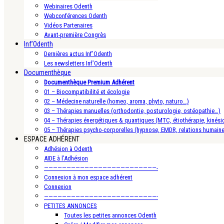
Webinaires Odenth
Webconférences Odenth
Vidéos Partenaires
Avant-première Congrès
Inf’Odenth
Dernières actus Inf’Odenth
Les newsletters Inf’Odenth
Documenthèque
Documenthèque Premium Adhérent
01 – Biocompatibilité et écologie
02 – Médecine naturelle (homeo, aroma, phyto, naturo…)
03 – Thérapies manuelles (orthodontie, posturologie, ostéopathie…)
04 – Thérapies énergétiques & quantiques (MTC, étiothérapie, kinésio
05 – Thérapies psycho-corporelles (hypnose, EMDR, relations humain
ESPACE ADHÉRENT
Adhésion à Odenth
AIDE à l’Adhésion
—————————————————————————-
Connexion à mon espace adhérent
Connexion
—————————————————————————-
PETITES ANNONCES
Toutes les petites annonces Odenth