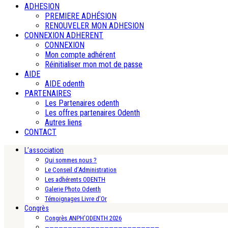
ADHESION
PREMIERE ADHÉSION
RENOUVELER MON ADHESION
CONNEXION ADHERENT
CONNEXION
Mon compte adhérent
Réinitialiser mon mot de passe
AIDE
AIDE odenth
PARTENAIRES
Les Partenaires odenth
Les offres partenaires Odenth
Autres liens
CONTACT
L’association
Qui sommes nous ?
Le Conseil d’Administration
Les adhérents ODENTH
Galerie Photo Odenth
Témoignages Livre d’Or
Congrès
Congrès ANPH’ODENTH 2026
—————————————————————————-