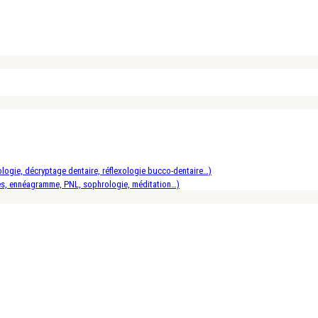
logie, décryptage dentaire, réflexologie bucco-dentaire…)
es, ennéagramme, PNL, sophrologie, méditation…)