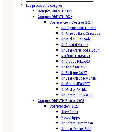
Les précédents congrès
Congrès ODENTH 2025
Congrès ODENTH 2024
Conférenciers Congrès 2024
Dr Régine Zekri-Hurstel
Dr Anne Le Bars-Crassous
Dr Michel Clauzade
Dr Chantal Vulliez
Dr Jean-Christophe Bourit
Katérina TOMSOVA
Dr Claude PILLARD
Dr André MERGUI
Dr Philippe COAT
Dr Jean-Claude MONIN
Dr Muriel JEANTET
Dr Michel ARTEIL
Dr Gérard DIEUZAIDE
Congrès ODENTH Rennes 2023
Conférenciers 2023
Alice Baras
Pascal Eppe
Dr Gérard Ostermann
Dr Jean-Michel Pelé