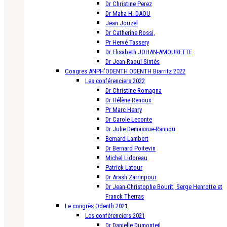
Dr Christine Perez
Dr Maha H. DAOU
Jean Jouzel
Dr Catherine Rossi,
Pr Hervé Tassery
Dr Elisabeth JOHAN-AMOURETTE
Dr Jean-Raoul Sintès
Congres ANPH’ODENTH ODENTH Biarritz 2022
Les conférenciers 2022
Dr Christine Romagna
Dr Hélène Renoux
Pr Marc Henry
Dr Carole Leconte
Dr Julie Demassue-Rannou
Bernard Lambert
Dr Bernard Poitevin
Michel Lidoreau
Patrick Latour
Dr Arash Zarrinpour
Dr Jean-Christophe Bourit, Serge Henrotte et
Franck Therras
Le congrès Odenth 2021
Les conférenciers 2021
Dr Danielle Dumonteil