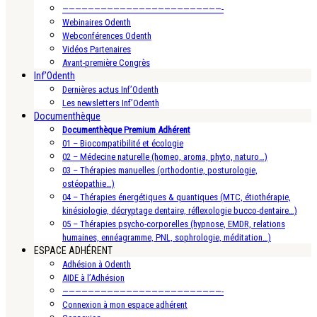
—————————————————————————-
Webinaires Odenth
Webconférences Odenth
Vidéos Partenaires
Avant-première Congrès
Inf’Odenth
Dernières actus Inf’Odenth
Les newsletters Inf’Odenth
Documenthèque
Documenthèque Premium Adhérent
01 – Biocompatibilité et écologie
02 – Médecine naturelle (homeo, aroma, phyto, naturo…)
03 – Thérapies manuelles (orthodontie, posturologie,
ostéopathie…)
04 – Thérapies énergétiques & quantiques (MTC, étiothérapie,
kinésiologie, décryptage dentaire, réflexologie bucco-dentaire…)
05 – Thérapies psycho-corporelles (hypnose, EMDR, relations
humaines, ennéagramme, PNL, sophrologie, méditation…)
ESPACE ADHÉRENT
Adhésion à Odenth
AIDE à l’Adhésion
—————————————————————————-
Connexion à mon espace adhérent