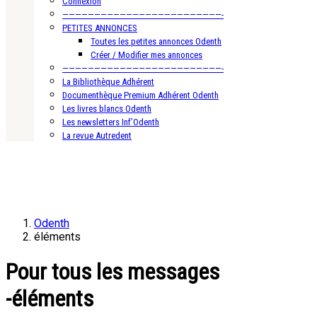
Connexion
—————————————————————————-
PETITES ANNONCES
Toutes les petites annonces Odenth
Créer / Modifier mes annonces
—————————————————————————-
La Bibliothèque Adhérent
Documenthèque Premium Adhérent Odenth
Les livres blancs Odenth
Les newsletters Inf’Odenth
La revue Autredent
Odenth
éléments
Pour tous les messages
-éléments