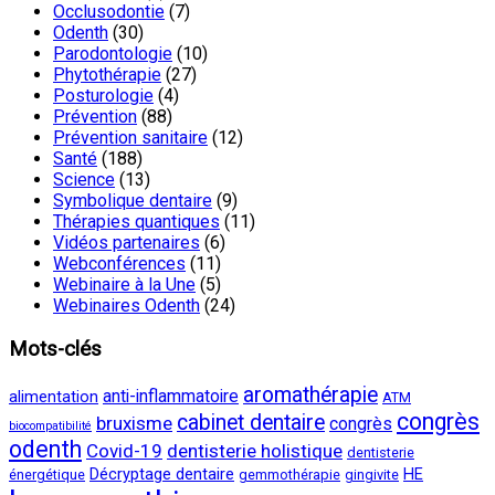
Occlusodontie
(7)
Odenth
(30)
Parodontologie
(10)
Phytothérapie
(27)
Posturologie
(4)
Prévention
(88)
Prévention sanitaire
(12)
Santé
(188)
Science
(13)
Symbolique dentaire
(9)
Thérapies quantiques
(11)
Vidéos partenaires
(6)
Webconférences
(11)
Webinaire à la Une
(5)
Webinaires Odenth
(24)
Mots-clés
aromathérapie
anti-inflammatoire
alimentation
ATM
congrès
cabinet dentaire
bruxisme
congrès
biocompatibilité
odenth
Covid-19
dentisterie holistique
dentisterie
Décryptage dentaire
HE
énergétique
gemmothérapie
gingivite