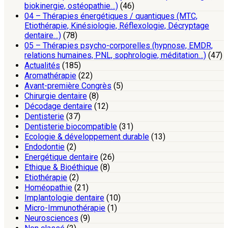
biokinergie, ostéopathie…)
(46)
04 – Thérapies énergétiques / quantiques (MTC,
Etiothérapie, Kinésiologie, Réflexologie, Décryptage
dentaire…)
(78)
05 – Thérapies psycho-corporelles (hypnose, EMDR,
relations humaines, PNL, sophrologie, méditation…)
(47)
Actualités
(185)
Aromathérapie
(22)
Avant-première Congrès
(5)
Chirurgie dentaire
(8)
Décodage dentaire
(12)
Dentisterie
(37)
Dentisterie biocompatible
(31)
Ecologie & développement durable
(13)
Endodontie
(2)
Energétique dentaire
(26)
Ethique & Bioéthique
(8)
Etiothérapie
(2)
Homéopathie
(21)
Implantologie dentaire
(10)
Micro-Immunothérapie
(1)
Neurosciences
(9)