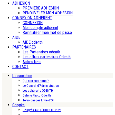
ADHESION
PREMIERE ADHÉSION
RENOUVELER MON ADHESION
CONNEXION ADHERENT
CONNEXION
Mon compte adhérent
Réinitialiser mon mot de passe
AIDE
AIDE odenth
PARTENAIRES
Les Partenaires odenth
Les offres partenaires Odenth
Autres liens
CONTACT
L’association
Qui sommes nous ?
Le Conseil d’Administration
Les adhérents ODENTH
Galerie Photo Odenth
Témoignages Livre d’Or
Congrès
Congrès ANPH’ODENTH 2026
—————————————————————————-