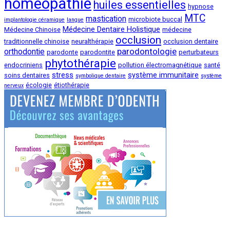
homeopathie
huiles essentielles
hypnose
MTC
mastication
microbiote buccal
implantologie céramique
langue
Médecine Dentaire Holistique
Médecine Chinoise
médecine
occlusion
traditionnelle chinoise
neuralthérapie
occlusion dentaire
parodontologie
orthodontie
parodonte
parodontite
perturbateurs
phytothérapie
endocriniens
pollution électromagnétique
santé
stress
système immunitaire
soins dentaires
symbolique dentaire
système
écologie
étiothérapie
nerveux