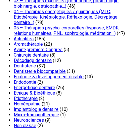
03 – Thérapies manuelles (orthodontie, posturologie,
biokinergie, ostéopathie…)
(46)
04 – Thérapies énergétiques / quantiques (MTC,
Etiothérapie, Kinésiologie, Réflexologie, Décryptage
dentaire…)
(78)
05 – Thérapies psycho-corporelles (hypnose, EMDR,
relations humaines, PNL, sophrologie, méditation…)
(47)
Actualités
(185)
Aromathérapie
(22)
Avant-première Congrès
(5)
Chirurgie dentaire
(8)
Décodage dentaire
(12)
Dentisterie
(37)
Dentisterie biocompatible
(31)
Ecologie & développement durable
(13)
Endodontie
(2)
Energétique dentaire
(26)
Ethique & Bioéthique
(8)
Etiothérapie
(2)
Homéopathie
(21)
Implantologie dentaire
(10)
Micro-Immunothérapie
(1)
Neurosciences
(9)
Non classé
(2)