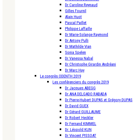
Dr Caroline Reynaud
Gilles Fournil
Alain Huot
Pascal Paillet
Philippe Laffaille
Dr Marie-Solange Raymond
Dr Antony Pulli
Dr Mathilde Vian
Sonia Spelen
Dr Vanessa Nabal
Dr Christophe Girardin Andréani
Dr Marc Hay
Le congrès ODENTH 2019
Les conférenciers du congrès 2019
Dr Jacques ABEGG
Dr ANA DELGADO RABADA
Dr Pierre-Hubert DUPAS et Grégory DUPAS
Dr David GUEX
Dr Gérard GUILLAUME
Dr Robert Heckler
Dr Fernand KIMMEL
Dr. Léopold KUN
Dr Vincent PISSOAT