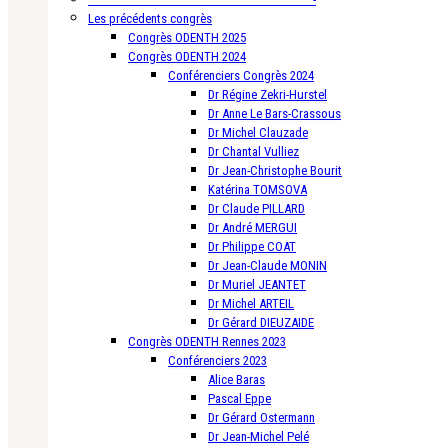
Les précédents congrès
Congrès ODENTH 2025
Congrès ODENTH 2024
Conférenciers Congrès 2024
Dr Régine Zekri-Hurstel
Dr Anne Le Bars-Crassous
Dr Michel Clauzade
Dr Chantal Vulliez
Dr Jean-Christophe Bourit
Katérina TOMSOVA
Dr Claude PILLARD
Dr André MERGUI
Dr Philippe COAT
Dr Jean-Claude MONIN
Dr Muriel JEANTET
Dr Michel ARTEIL
Dr Gérard DIEUZAIDE
Congrès ODENTH Rennes 2023
Conférenciers 2023
Alice Baras
Pascal Eppe
Dr Gérard Ostermann
Dr Jean-Michel Pelé