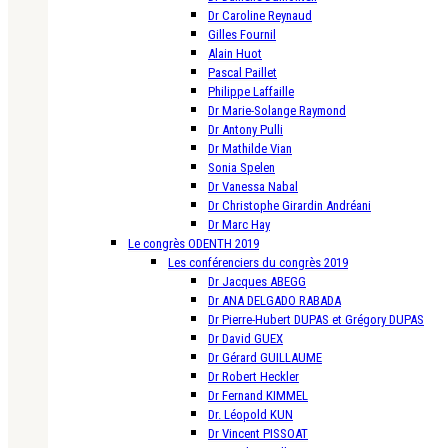
Dr Caroline Reynaud
Gilles Fournil
Alain Huot
Pascal Paillet
Philippe Laffaille
Dr Marie-Solange Raymond
Dr Antony Pulli
Dr Mathilde Vian
Sonia Spelen
Dr Vanessa Nabal
Dr Christophe Girardin Andréani
Dr Marc Hay
Le congrès ODENTH 2019
Les conférenciers du congrès 2019
Dr Jacques ABEGG
Dr ANA DELGADO RABADA
Dr Pierre-Hubert DUPAS et Grégory DUPAS
Dr David GUEX
Dr Gérard GUILLAUME
Dr Robert Heckler
Dr Fernand KIMMEL
Dr. Léopold KUN
Dr Vincent PISSOAT