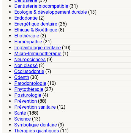
Dentisterie
(37)
Dentisterie biocompatible
(31)
Ecologie & développement durable
(13)
Endodontie
(2)
Energétique dentaire
(26)
Ethique & Bioéthique
(8)
Etiothérapie
(2)
Homéopathie
(21)
Implantologie dentaire
(10)
Micro-Immunothérapie
(1)
Neurosciences
(9)
Non classé
(2)
Occlusodontie
(7)
Odenth
(30)
Parodontologie
(10)
Phytothérapie
(27)
Posturologie
(4)
Prévention
(88)
Prévention sanitaire
(12)
Santé
(188)
Science
(13)
Symbolique dentaire
(9)
Thérapies quantiques
(11)