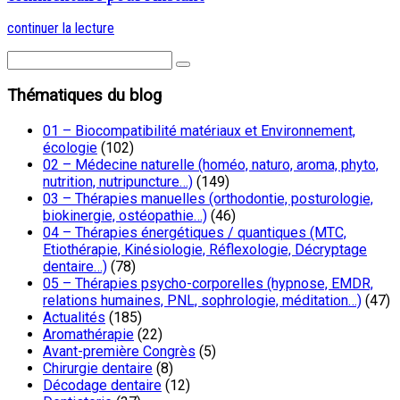
continuer la lecture
Thématiques du blog
01 – Biocompatibilité matériaux et Environnement,
écologie
(102)
02 – Médecine naturelle (homéo, naturo, aroma, phyto,
nutrition, nutripuncture…)
(149)
03 – Thérapies manuelles (orthodontie, posturologie,
biokinergie, ostéopathie…)
(46)
04 – Thérapies énergétiques / quantiques (MTC,
Etiothérapie, Kinésiologie, Réflexologie, Décryptage
dentaire…)
(78)
05 – Thérapies psycho-corporelles (hypnose, EMDR,
relations humaines, PNL, sophrologie, méditation…)
(47)
Actualités
(185)
Aromathérapie
(22)
Avant-première Congrès
(5)
Chirurgie dentaire
(8)
Décodage dentaire
(12)