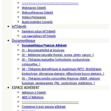
—————————————————————————-
Webinaires Odenth
Webconférences Odenth
Vidéos Partenaires
Avant-première Congrès
Inf’Odenth
Dernières actus Inf’Odenth
Les newsletters Inf’Odenth
Documenthèque
Documenthèque Premium Adhérent
01 – Biocompatibilité et écologie
02 – Médecine naturelle (homeo, aroma, phyto, naturo…)
03 – Thérapies manuelles (orthodontie, posturologie,
ostéopathie…)
04 – Thérapies énergétiques & quantiques (MTC, étiothérapie,
kinésiologie, décryptage dentaire, réflexologie bucco-dentaire…)
05 – Thérapies psycho-corporelles (hypnose, EMDR, relations
humaines, ennéagramme, PNL, sophrologie, méditation…)
ESPACE ADHÉRENT
Adhésion à Odenth
AIDE à l’Adhésion
—————————————————————————-
Connexion à mon espace adhérent