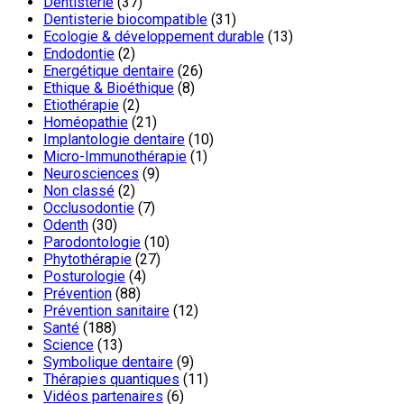
Dentisterie
(37)
Dentisterie biocompatible
(31)
Ecologie & développement durable
(13)
Endodontie
(2)
Energétique dentaire
(26)
Ethique & Bioéthique
(8)
Etiothérapie
(2)
Homéopathie
(21)
Implantologie dentaire
(10)
Micro-Immunothérapie
(1)
Neurosciences
(9)
Non classé
(2)
Occlusodontie
(7)
Odenth
(30)
Parodontologie
(10)
Phytothérapie
(27)
Posturologie
(4)
Prévention
(88)
Prévention sanitaire
(12)
Santé
(188)
Science
(13)
Symbolique dentaire
(9)
Thérapies quantiques
(11)
Vidéos partenaires
(6)