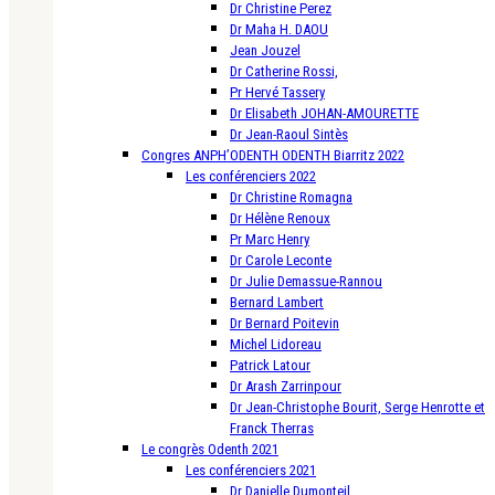
Dr Christine Perez
Dr Maha H. DAOU
Jean Jouzel
Dr Catherine Rossi,
Pr Hervé Tassery
Dr Elisabeth JOHAN-AMOURETTE
Dr Jean-Raoul Sintès
Congres ANPH’ODENTH ODENTH Biarritz 2022
Les conférenciers 2022
Dr Christine Romagna
Dr Hélène Renoux
Pr Marc Henry
Dr Carole Leconte
Dr Julie Demassue-Rannou
Bernard Lambert
Dr Bernard Poitevin
Michel Lidoreau
Patrick Latour
Dr Arash Zarrinpour
Dr Jean-Christophe Bourit, Serge Henrotte et
Franck Therras
Le congrès Odenth 2021
Les conférenciers 2021
Dr Danielle Dumonteil