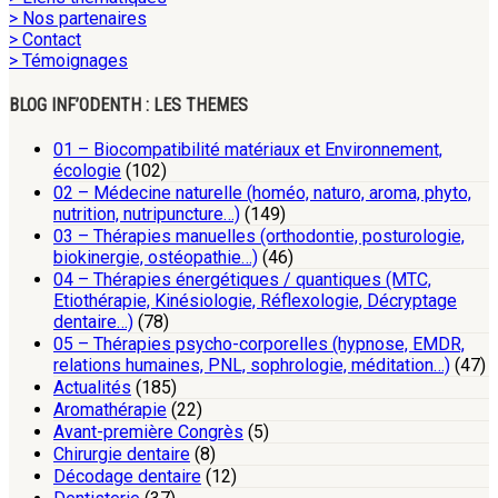
> Nos partenaires
> Contact
> Témoignages
BLOG INF’ODENTH : LES THEMES
01 – Biocompatibilité matériaux et Environnement,
écologie
(102)
02 – Médecine naturelle (homéo, naturo, aroma, phyto,
nutrition, nutripuncture…)
(149)
03 – Thérapies manuelles (orthodontie, posturologie,
biokinergie, ostéopathie…)
(46)
04 – Thérapies énergétiques / quantiques (MTC,
Etiothérapie, Kinésiologie, Réflexologie, Décryptage
dentaire…)
(78)
05 – Thérapies psycho-corporelles (hypnose, EMDR,
relations humaines, PNL, sophrologie, méditation…)
(47)
Actualités
(185)
Aromathérapie
(22)
Avant-première Congrès
(5)
Chirurgie dentaire
(8)
Décodage dentaire
(12)