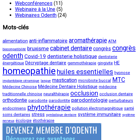
Webconférences
(11)
Webinaire à la Une
(5)
Webinaires Odenth
(24)
Mots-clés
aromathérapie
anti-inflammatoire
alimentation
ATM
congrès
cabinet dentaire
bruxisme
congrès
biocompatibilité
odenth
Covid-19
dentisterie holistique
dentisterie
Décryptage dentaire
HE
énergétique
gemmothérapie
gingivite
homeopathie
huiles essentielles
hypnose
MTC
mastication
microbiote buccal
implantologie céramique
langue
Médecine Dentaire Holistique
Médecine Chinoise
médecine
occlusion
traditionnelle chinoise
neuralthérapie
occlusion dentaire
parodontologie
orthodontie
parodonte
parodontite
perturbateurs
phytothérapie
endocriniens
pollution électromagnétique
santé
stress
système immunitaire
soins dentaires
symbolique dentaire
système
écologie
étiothérapie
nerveux