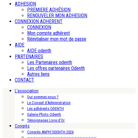
ADHESION
PREMIERE ADHÉSION
RENOUVELER MON ADHESION
CONNEXION ADHERENT
CONNEXION
Mon compte adhérent
Réinitialiser mon mot de passe
AIDE
AIDE odenth
PARTENAIRES
Les Partenaires odenth
Les offres partenaires Odenth
Autres liens
CONTACT
L’association
Qui sommes nous ?
Le Conseil d’Administration
Les adhérents ODENTH
Galerie Photo Odenth
Témoignages Livre d’Or
Congrès
Congrès ANPH’ODENTH 2026
—————————————————————————-