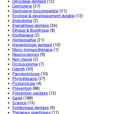
Décodage dentaire
(12)
Dentisterie
(37)
Dentisterie biocompatible
(31)
Ecologie & développement durable
(13)
Endodontie
(2)
Energétique dentaire
(26)
Ethique & Bioéthique
(8)
Etiothérapie
(2)
Homéopathie
(21)
Implantologie dentaire
(10)
Micro-Immunothérapie
(1)
Neurosciences
(9)
Non classé
(2)
Occlusodontie
(7)
Odenth
(30)
Parodontologie
(10)
Phytothérapie
(27)
Posturologie
(4)
Prévention
(88)
Prévention sanitaire
(12)
Santé
(188)
Science
(13)
Symbolique dentaire
(9)
Thérapies quantiques
(11)