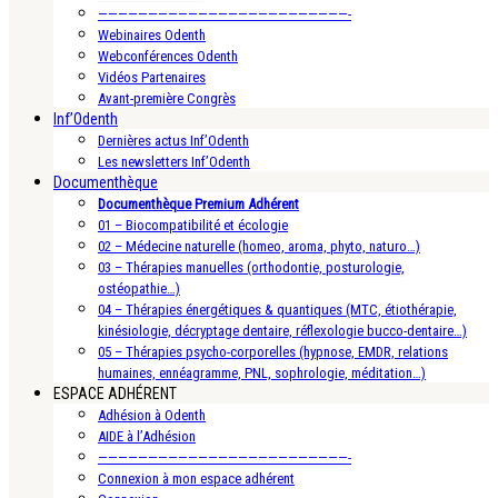
—————————————————————————-
Webinaires Odenth
Webconférences Odenth
Vidéos Partenaires
Avant-première Congrès
Inf’Odenth
Dernières actus Inf’Odenth
Les newsletters Inf’Odenth
Documenthèque
Documenthèque Premium Adhérent
01 – Biocompatibilité et écologie
02 – Médecine naturelle (homeo, aroma, phyto, naturo…)
03 – Thérapies manuelles (orthodontie, posturologie,
ostéopathie…)
04 – Thérapies énergétiques & quantiques (MTC, étiothérapie,
kinésiologie, décryptage dentaire, réflexologie bucco-dentaire…)
05 – Thérapies psycho-corporelles (hypnose, EMDR, relations
humaines, ennéagramme, PNL, sophrologie, méditation…)
ESPACE ADHÉRENT
Adhésion à Odenth
AIDE à l’Adhésion
—————————————————————————-
Connexion à mon espace adhérent