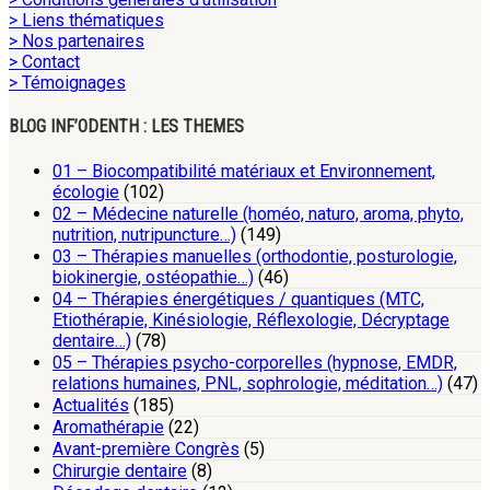
> Liens thématiques
> Nos partenaires
> Contact
> Témoignages
BLOG INF’ODENTH : LES THEMES
01 – Biocompatibilité matériaux et Environnement,
écologie
(102)
02 – Médecine naturelle (homéo, naturo, aroma, phyto,
nutrition, nutripuncture…)
(149)
03 – Thérapies manuelles (orthodontie, posturologie,
biokinergie, ostéopathie…)
(46)
04 – Thérapies énergétiques / quantiques (MTC,
Etiothérapie, Kinésiologie, Réflexologie, Décryptage
dentaire…)
(78)
05 – Thérapies psycho-corporelles (hypnose, EMDR,
relations humaines, PNL, sophrologie, méditation…)
(47)
Actualités
(185)
Aromathérapie
(22)
Avant-première Congrès
(5)
Chirurgie dentaire
(8)