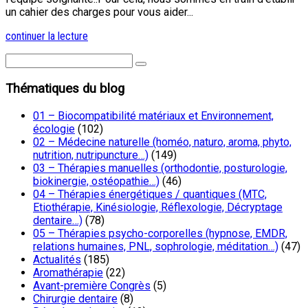
un cahier des charges pour vous aider...
continuer la lecture
Thématiques du blog
01 – Biocompatibilité matériaux et Environnement,
écologie
(102)
02 – Médecine naturelle (homéo, naturo, aroma, phyto,
nutrition, nutripuncture…)
(149)
03 – Thérapies manuelles (orthodontie, posturologie,
biokinergie, ostéopathie…)
(46)
04 – Thérapies énergétiques / quantiques (MTC,
Etiothérapie, Kinésiologie, Réflexologie, Décryptage
dentaire…)
(78)
05 – Thérapies psycho-corporelles (hypnose, EMDR,
relations humaines, PNL, sophrologie, méditation…)
(47)
Actualités
(185)
Aromathérapie
(22)
Avant-première Congrès
(5)
Chirurgie dentaire
(8)