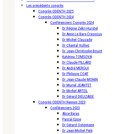
Les précédents congrès
Congrès ODENTH 2025
Congrès ODENTH 2024
Conférenciers Congrès 2024
Dr Régine Zekri-Hurstel
Dr Anne Le Bars-Crassous
Dr Michel Clauzade
Dr Chantal Vulliez
Dr Jean-Christophe Bourit
Katérina TOMSOVA
Dr Claude PILLARD
Dr André MERGUI
Dr Philippe COAT
Dr Jean-Claude MONIN
Dr Muriel JEANTET
Dr Michel ARTEIL
Dr Gérard DIEUZAIDE
Congrès ODENTH Rennes 2023
Conférenciers 2023
Alice Baras
Pascal Eppe
Dr Gérard Ostermann
Dr Jean-Michel Pelé