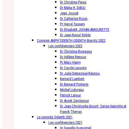
Dr Christine Perez
Dr Maha H. DAOU
Jean Jouzel
Dr Catherine Rossi,
Pr Hervé Tassery
Dr Elisabeth JOHAN-AMOURETTE
Dr Jean-Raoul Sintès
Congres ANPH’ODENTH ODENTH Biarritz 2022
Les conférenciers 2022
Dr Christine Romagna
Dr Hélène Renoux
Pr Marc Henry
Dr Carole Leconte
Dr Julie Demassue-Rannou
Bernard Lambert
Dr Bernard Poitevin
Michel Lidoreau
Patrick Latour
Dr Arash Zarrinpour
Dr Jean-Christophe Bourit, Serge Henrotte et
Franck Therras
Le congrès Odenth 2021
Les conférenciers 2021
Dr Danielle Dumonteil