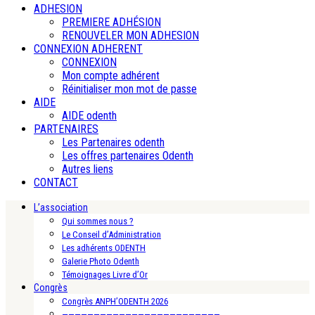
ADHESION
PREMIERE ADHÉSION
RENOUVELER MON ADHESION
CONNEXION ADHERENT
CONNEXION
Mon compte adhérent
Réinitialiser mon mot de passe
AIDE
AIDE odenth
PARTENAIRES
Les Partenaires odenth
Les offres partenaires Odenth
Autres liens
CONTACT
L’association
Qui sommes nous ?
Le Conseil d’Administration
Les adhérents ODENTH
Galerie Photo Odenth
Témoignages Livre d’Or
Congrès
Congrès ANPH’ODENTH 2026
—————————————————————————-