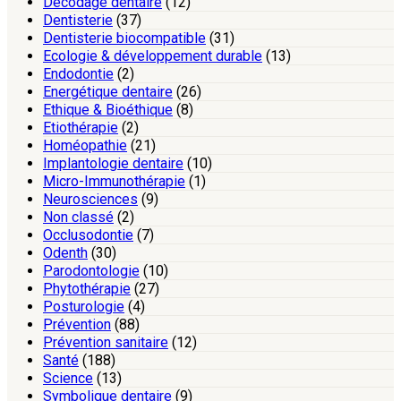
Décodage dentaire
(12)
Dentisterie
(37)
Dentisterie biocompatible
(31)
Ecologie & développement durable
(13)
Endodontie
(2)
Energétique dentaire
(26)
Ethique & Bioéthique
(8)
Etiothérapie
(2)
Homéopathie
(21)
Implantologie dentaire
(10)
Micro-Immunothérapie
(1)
Neurosciences
(9)
Non classé
(2)
Occlusodontie
(7)
Odenth
(30)
Parodontologie
(10)
Phytothérapie
(27)
Posturologie
(4)
Prévention
(88)
Prévention sanitaire
(12)
Santé
(188)
Science
(13)
Symbolique dentaire
(9)