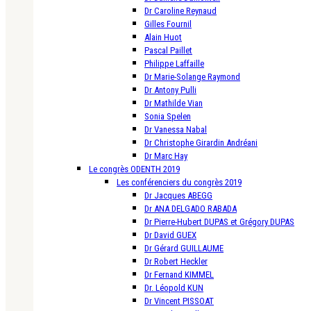
Dr Caroline Reynaud
Gilles Fournil
Alain Huot
Pascal Paillet
Philippe Laffaille
Dr Marie-Solange Raymond
Dr Antony Pulli
Dr Mathilde Vian
Sonia Spelen
Dr Vanessa Nabal
Dr Christophe Girardin Andréani
Dr Marc Hay
Le congrès ODENTH 2019
Les conférenciers du congrès 2019
Dr Jacques ABEGG
Dr ANA DELGADO RABADA
Dr Pierre-Hubert DUPAS et Grégory DUPAS
Dr David GUEX
Dr Gérard GUILLAUME
Dr Robert Heckler
Dr Fernand KIMMEL
Dr. Léopold KUN
Dr Vincent PISSOAT