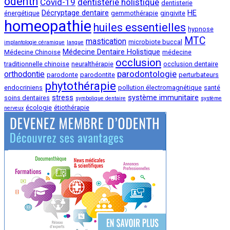
odenth
Covid-19
dentisterie holistique
dentisterie
Décryptage dentaire
HE
énergétique
gemmothérapie
gingivite
homeopathie
huiles essentielles
hypnose
MTC
mastication
microbiote buccal
implantologie céramique
langue
Médecine Dentaire Holistique
Médecine Chinoise
médecine
occlusion
traditionnelle chinoise
neuralthérapie
occlusion dentaire
parodontologie
orthodontie
parodonte
parodontite
perturbateurs
phytothérapie
endocriniens
pollution électromagnétique
santé
stress
système immunitaire
soins dentaires
symbolique dentaire
système
écologie
étiothérapie
nerveux