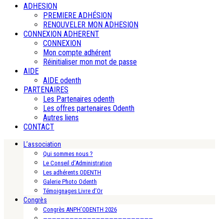
ADHESION
PREMIERE ADHÉSION
RENOUVELER MON ADHESION
CONNEXION ADHERENT
CONNEXION
Mon compte adhérent
Réinitialiser mon mot de passe
AIDE
AIDE odenth
PARTENAIRES
Les Partenaires odenth
Les offres partenaires Odenth
Autres liens
CONTACT
L’association
Qui sommes nous ?
Le Conseil d’Administration
Les adhérents ODENTH
Galerie Photo Odenth
Témoignages Livre d’Or
Congrès
Congrès ANPH’ODENTH 2026
—————————————————————————-