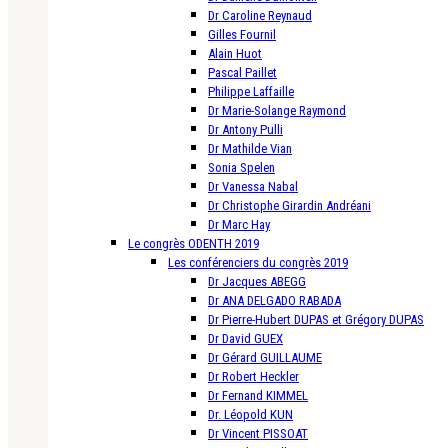
Dr Caroline Reynaud
Gilles Fournil
Alain Huot
Pascal Paillet
Philippe Laffaille
Dr Marie-Solange Raymond
Dr Antony Pulli
Dr Mathilde Vian
Sonia Spelen
Dr Vanessa Nabal
Dr Christophe Girardin Andréani
Dr Marc Hay
Le congrès ODENTH 2019
Les conférenciers du congrès 2019
Dr Jacques ABEGG
Dr ANA DELGADO RABADA
Dr Pierre-Hubert DUPAS et Grégory DUPAS
Dr David GUEX
Dr Gérard GUILLAUME
Dr Robert Heckler
Dr Fernand KIMMEL
Dr. Léopold KUN
Dr Vincent PISSOAT