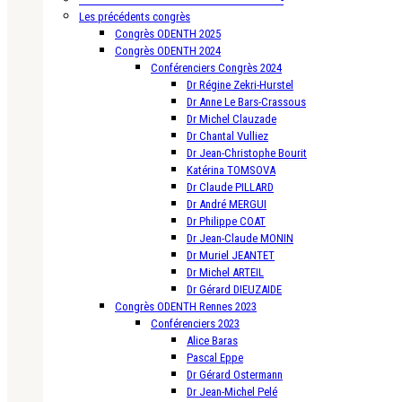
Les précédents congrès
Congrès ODENTH 2025
Congrès ODENTH 2024
Conférenciers Congrès 2024
Dr Régine Zekri-Hurstel
Dr Anne Le Bars-Crassous
Dr Michel Clauzade
Dr Chantal Vulliez
Dr Jean-Christophe Bourit
Katérina TOMSOVA
Dr Claude PILLARD
Dr André MERGUI
Dr Philippe COAT
Dr Jean-Claude MONIN
Dr Muriel JEANTET
Dr Michel ARTEIL
Dr Gérard DIEUZAIDE
Congrès ODENTH Rennes 2023
Conférenciers 2023
Alice Baras
Pascal Eppe
Dr Gérard Ostermann
Dr Jean-Michel Pelé