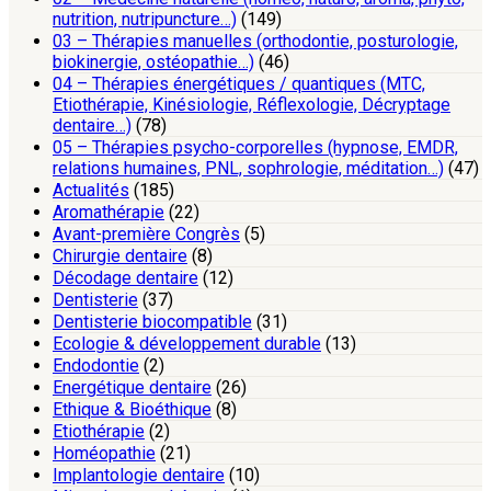
nutrition, nutripuncture…)
(149)
03 – Thérapies manuelles (orthodontie, posturologie,
biokinergie, ostéopathie…)
(46)
04 – Thérapies énergétiques / quantiques (MTC,
Etiothérapie, Kinésiologie, Réflexologie, Décryptage
dentaire…)
(78)
05 – Thérapies psycho-corporelles (hypnose, EMDR,
relations humaines, PNL, sophrologie, méditation…)
(47)
Actualités
(185)
Aromathérapie
(22)
Avant-première Congrès
(5)
Chirurgie dentaire
(8)
Décodage dentaire
(12)
Dentisterie
(37)
Dentisterie biocompatible
(31)
Ecologie & développement durable
(13)
Endodontie
(2)
Energétique dentaire
(26)
Ethique & Bioéthique
(8)
Etiothérapie
(2)
Homéopathie
(21)
Implantologie dentaire
(10)