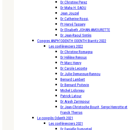
Dr Christine Perez
Dr Maha H. DAOU
Jean Jouzel
Dr Catherine Rossi,
Pr Hervé Tassery
Dr Elisabeth JOHAN-AMOURETTE
Dr Jean-Raoul Sintès
Congres ANPH’ODENTH ODENTH Biarritz 2022
Les conférenciers 2022
Dr Christine Romagna
Dr Hélène Renoux
Pr Marc Henry
Dr Carole Leconte
Dr Julie Demassue-Rannou
Bernard Lambert
Dr Bernard Poitevin
Michel Lidoreau
Patrick Latour
Dr Arash Zarrinpour
Dr Jean-Christophe Bourit, Serge Henrotte et
Franck Therras
Le congrès Odenth 2021
Les conférenciers 2021
Dr Danielle Dumonteil