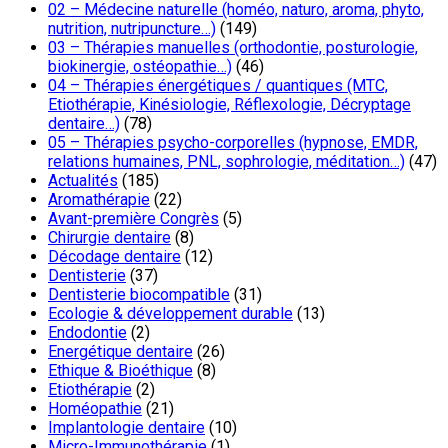
02 – Médecine naturelle (homéo, naturo, aroma, phyto,
nutrition, nutripuncture…)
(149)
03 – Thérapies manuelles (orthodontie, posturologie,
biokinergie, ostéopathie…)
(46)
04 – Thérapies énergétiques / quantiques (MTC,
Etiothérapie, Kinésiologie, Réflexologie, Décryptage
dentaire…)
(78)
05 – Thérapies psycho-corporelles (hypnose, EMDR,
relations humaines, PNL, sophrologie, méditation…)
(47)
Actualités
(185)
Aromathérapie
(22)
Avant-première Congrès
(5)
Chirurgie dentaire
(8)
Décodage dentaire
(12)
Dentisterie
(37)
Dentisterie biocompatible
(31)
Ecologie & développement durable
(13)
Endodontie
(2)
Energétique dentaire
(26)
Ethique & Bioéthique
(8)
Etiothérapie
(2)
Homéopathie
(21)
Implantologie dentaire
(10)
Micro-Immunothérapie
(1)