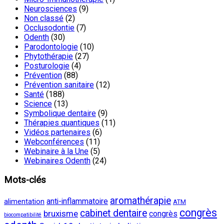
Neurosciences
(9)
Non classé
(2)
Occlusodontie
(7)
Odenth
(30)
Parodontologie
(10)
Phytothérapie
(27)
Posturologie
(4)
Prévention
(88)
Prévention sanitaire
(12)
Santé
(188)
Science
(13)
Symbolique dentaire
(9)
Thérapies quantiques
(11)
Vidéos partenaires
(6)
Webconférences
(11)
Webinaire à la Une
(5)
Webinaires Odenth
(24)
Mots-clés
aromathérapie
anti-inflammatoire
alimentation
ATM
congrès
cabinet dentaire
bruxisme
congrès
biocompatibilité