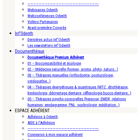
—————————————————————————-
Webinaires Odenth
Webconférences Odenth
Vidéos Partenaires
Avant-première Congrès
Inf’Odenth
Dernières actus Inf’Odenth
Les newsletters Inf’Odenth
Documenthèque
Documenthèque Premium Adhérent
01 – Biocompatibilité et écologie
02 – Médecine naturelle (homeo, aroma, phyto, naturo…)
03 – Thérapies manuelles (orthodontie, posturologie,
ostéopathie…)
04 – Thérapies énergétiques & quantiques (MTC, étiothérapie,
kinésiologie, décryptage dentaire, réflexologie bucco-dentaire…)
05 – Thérapies psycho-corporelles (hypnose, EMDR, relations
humaines, ennéagramme, PNL, sophrologie, méditation…)
ESPACE ADHÉRENT
Adhésion à Odenth
AIDE à l’Adhésion
—————————————————————————-
Connexion à mon espace adhérent