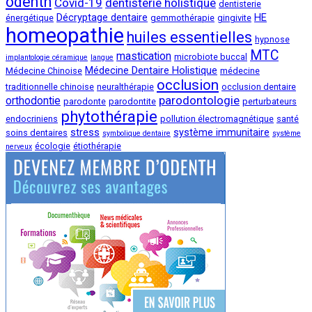
odenth
Covid-19
dentisterie holistique
dentisterie
Décryptage dentaire
HE
énergétique
gemmothérapie
gingivite
homeopathie
huiles essentielles
hypnose
MTC
mastication
microbiote buccal
implantologie céramique
langue
Médecine Dentaire Holistique
Médecine Chinoise
médecine
occlusion
traditionnelle chinoise
neuralthérapie
occlusion dentaire
parodontologie
orthodontie
parodonte
parodontite
perturbateurs
phytothérapie
endocriniens
pollution électromagnétique
santé
stress
système immunitaire
soins dentaires
symbolique dentaire
système
écologie
étiothérapie
nerveux