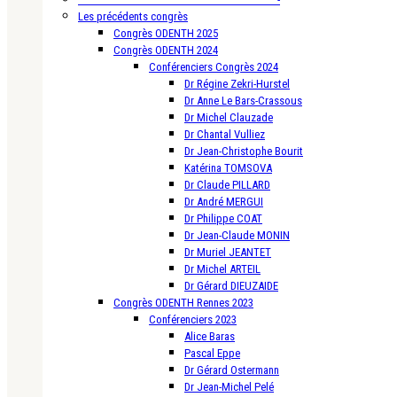
Les précédents congrès
Congrès ODENTH 2025
Congrès ODENTH 2024
Conférenciers Congrès 2024
Dr Régine Zekri-Hurstel
Dr Anne Le Bars-Crassous
Dr Michel Clauzade
Dr Chantal Vulliez
Dr Jean-Christophe Bourit
Katérina TOMSOVA
Dr Claude PILLARD
Dr André MERGUI
Dr Philippe COAT
Dr Jean-Claude MONIN
Dr Muriel JEANTET
Dr Michel ARTEIL
Dr Gérard DIEUZAIDE
Congrès ODENTH Rennes 2023
Conférenciers 2023
Alice Baras
Pascal Eppe
Dr Gérard Ostermann
Dr Jean-Michel Pelé