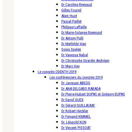
Dr Caroline Reynaud
Gilles Fournil
Alain Huot
Pascal Paillet
Philippe Laffaille
Dr Marie-Solange Raymond
Dr Antony Pulli
Dr Mathilde Vian
Sonia Spelen
Dr Vanessa Nabal
Dr Christophe Girardin Andréani
Dr Marc Hay
Le congrès ODENTH 2019
Les conférenciers du congrès 2019
Dr Jacques ABEGG
Dr ANA DELGADO RABADA
Dr Pierre-Hubert DUPAS et Grégory DUPAS
Dr David GUEX
Dr Gérard GUILLAUME
Dr Robert Heckler
Dr Fernand KIMMEL
Dr. Léopold KUN
Dr Vincent PISSOAT