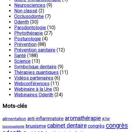
Neurosciences
(9)
Non classé
(2)
Occlusodontie
(7)
Odenth
(30)
Parodontologie
(10)
Phytothérapie
(27)
Posturologie
(4)
Prévention
(88)
Prévention sanitaire
(12)
Santé
(188)
Science
(13)
Symbolique dentaire
(9)
Thérapies quantiques
(11)
Vidéos partenaires
(6)
Webconférences
(11)
Webinaire à la Une
(5)
Webinaires Odenth
(24)
Mots-clés
aromathérapie
anti-inflammatoire
alimentation
ATM
congrès
cabinet dentaire
bruxisme
congrès
biocompatibilité