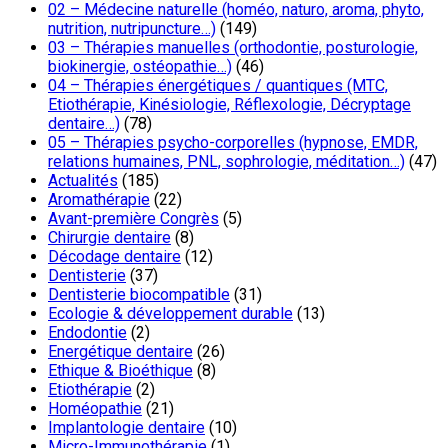
02 – Médecine naturelle (homéo, naturo, aroma, phyto,
nutrition, nutripuncture…)
(149)
03 – Thérapies manuelles (orthodontie, posturologie,
biokinergie, ostéopathie…)
(46)
04 – Thérapies énergétiques / quantiques (MTC,
Etiothérapie, Kinésiologie, Réflexologie, Décryptage
dentaire…)
(78)
05 – Thérapies psycho-corporelles (hypnose, EMDR,
relations humaines, PNL, sophrologie, méditation…)
(47)
Actualités
(185)
Aromathérapie
(22)
Avant-première Congrès
(5)
Chirurgie dentaire
(8)
Décodage dentaire
(12)
Dentisterie
(37)
Dentisterie biocompatible
(31)
Ecologie & développement durable
(13)
Endodontie
(2)
Energétique dentaire
(26)
Ethique & Bioéthique
(8)
Etiothérapie
(2)
Homéopathie
(21)
Implantologie dentaire
(10)
Micro-Immunothérapie
(1)