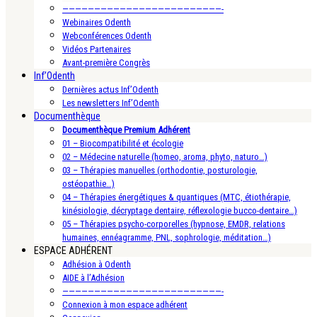
—————————————————————————-
Webinaires Odenth
Webconférences Odenth
Vidéos Partenaires
Avant-première Congrès
Inf’Odenth
Dernières actus Inf’Odenth
Les newsletters Inf’Odenth
Documenthèque
Documenthèque Premium Adhérent
01 – Biocompatibilité et écologie
02 – Médecine naturelle (homeo, aroma, phyto, naturo…)
03 – Thérapies manuelles (orthodontie, posturologie,
ostéopathie…)
04 – Thérapies énergétiques & quantiques (MTC, étiothérapie,
kinésiologie, décryptage dentaire, réflexologie bucco-dentaire…)
05 – Thérapies psycho-corporelles (hypnose, EMDR, relations
humaines, ennéagramme, PNL, sophrologie, méditation…)
ESPACE ADHÉRENT
Adhésion à Odenth
AIDE à l’Adhésion
—————————————————————————-
Connexion à mon espace adhérent