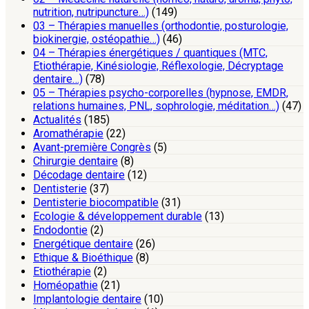
nutrition, nutripuncture…)
(149)
03 – Thérapies manuelles (orthodontie, posturologie,
biokinergie, ostéopathie…)
(46)
04 – Thérapies énergétiques / quantiques (MTC,
Etiothérapie, Kinésiologie, Réflexologie, Décryptage
dentaire…)
(78)
05 – Thérapies psycho-corporelles (hypnose, EMDR,
relations humaines, PNL, sophrologie, méditation…)
(47)
Actualités
(185)
Aromathérapie
(22)
Avant-première Congrès
(5)
Chirurgie dentaire
(8)
Décodage dentaire
(12)
Dentisterie
(37)
Dentisterie biocompatible
(31)
Ecologie & développement durable
(13)
Endodontie
(2)
Energétique dentaire
(26)
Ethique & Bioéthique
(8)
Etiothérapie
(2)
Homéopathie
(21)
Implantologie dentaire
(10)