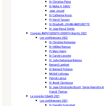
Dr Christine Perez
Dr Maha H. DAOU
Jean Jouzel
Dr Catherine Rossi,
Pr Hervé Tassery
Dr Elisabeth JOHAN-AMOURETTE
Dr Jean-Raoul Sintès
Congres ANPH’ODENTH ODENTH Biarritz 2022
Les conférenciers 2022
Dr Christine Romagna
Dr Hélène Renoux
Pr Marc Henry
Dr Carole Leconte
Dr Julie Demassue-Rannou
Bernard Lambert
Dr Bernard Poitevin
Michel Lidoreau
Patrick Latour
Dr Arash Zarrinpour
Dr Jean-Christophe Bourit, Serge Henrotte et
Franck Therras
Le congrès Odenth 2021
Les conférenciers 2021
Dr Danielle Dumonteil