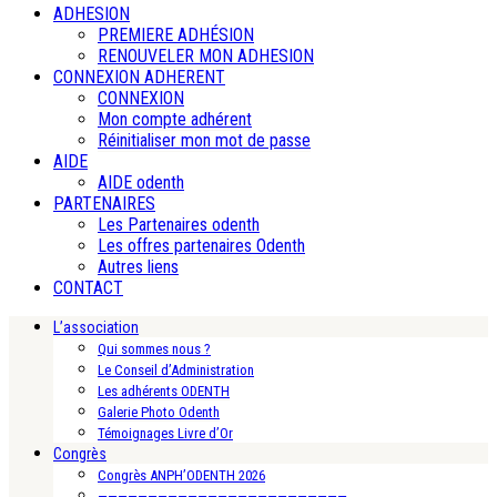
ADHESION
PREMIERE ADHÉSION
RENOUVELER MON ADHESION
CONNEXION ADHERENT
CONNEXION
Mon compte adhérent
Réinitialiser mon mot de passe
AIDE
AIDE odenth
PARTENAIRES
Les Partenaires odenth
Les offres partenaires Odenth
Autres liens
CONTACT
L’association
Qui sommes nous ?
Le Conseil d’Administration
Les adhérents ODENTH
Galerie Photo Odenth
Témoignages Livre d’Or
Congrès
Congrès ANPH’ODENTH 2026
—————————————————————————-