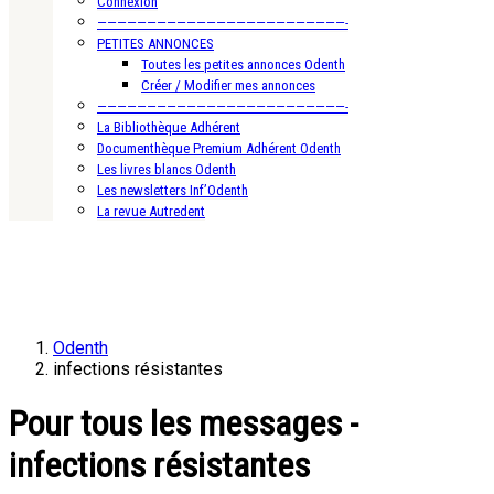
Connexion
—————————————————————————-
PETITES ANNONCES
Toutes les petites annonces Odenth
Créer / Modifier mes annonces
—————————————————————————-
La Bibliothèque Adhérent
Documenthèque Premium Adhérent Odenth
Les livres blancs Odenth
Les newsletters Inf’Odenth
La revue Autredent
Odenth
infections résistantes
Pour tous les messages -
infections résistantes