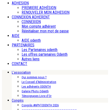
ADHESION
PREMIERE ADHÉSION
RENOUVELER MON ADHESION
CONNEXION ADHERENT
CONNEXION
Mon compte adhérent
Réinitialiser mon mot de passe
AIDE
AIDE odenth
PARTENAIRES
Les Partenaires odenth
Les offres partenaires Odenth
Autres liens
CONTACT
L’association
Qui sommes nous ?
Le Conseil d’Administration
Les adhérents ODENTH
Galerie Photo Odenth
Témoignages Livre d’Or
Congrès
Congrès ANPH’ODENTH 2026
—————————————————————————-