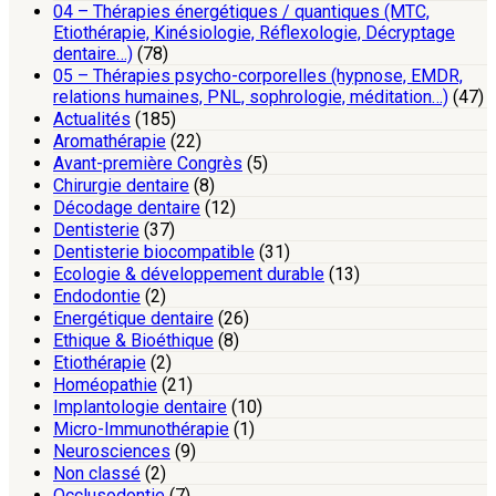
04 – Thérapies énergétiques / quantiques (MTC,
Etiothérapie, Kinésiologie, Réflexologie, Décryptage
dentaire…)
(78)
05 – Thérapies psycho-corporelles (hypnose, EMDR,
relations humaines, PNL, sophrologie, méditation…)
(47)
Actualités
(185)
Aromathérapie
(22)
Avant-première Congrès
(5)
Chirurgie dentaire
(8)
Décodage dentaire
(12)
Dentisterie
(37)
Dentisterie biocompatible
(31)
Ecologie & développement durable
(13)
Endodontie
(2)
Energétique dentaire
(26)
Ethique & Bioéthique
(8)
Etiothérapie
(2)
Homéopathie
(21)
Implantologie dentaire
(10)
Micro-Immunothérapie
(1)
Neurosciences
(9)
Non classé
(2)
Occlusodontie
(7)