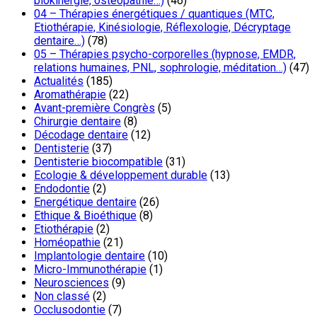
biokinergie, ostéopathie…)
(46)
04 – Thérapies énergétiques / quantiques (MTC,
Etiothérapie, Kinésiologie, Réflexologie, Décryptage
dentaire…)
(78)
05 – Thérapies psycho-corporelles (hypnose, EMDR,
relations humaines, PNL, sophrologie, méditation…)
(47)
Actualités
(185)
Aromathérapie
(22)
Avant-première Congrès
(5)
Chirurgie dentaire
(8)
Décodage dentaire
(12)
Dentisterie
(37)
Dentisterie biocompatible
(31)
Ecologie & développement durable
(13)
Endodontie
(2)
Energétique dentaire
(26)
Ethique & Bioéthique
(8)
Etiothérapie
(2)
Homéopathie
(21)
Implantologie dentaire
(10)
Micro-Immunothérapie
(1)
Neurosciences
(9)
Non classé
(2)
Occlusodontie
(7)