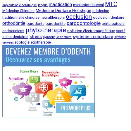
MTC
mastication
microbiote buccal
implantologie céramique
langue
Médecine Dentaire Holistique
Médecine Chinoise
médecine
occlusion
traditionnelle chinoise
neuralthérapie
occlusion dentaire
parodontologie
orthodontie
parodonte
parodontite
perturbateurs
phytothérapie
endocriniens
pollution électromagnétique
santé
stress
système immunitaire
soins dentaires
symbolique dentaire
système
écologie
étiothérapie
nerveux