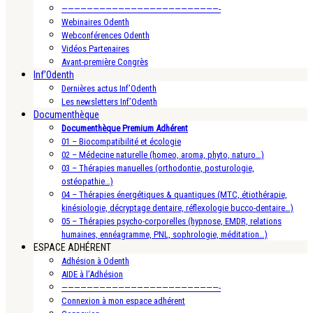
—————————————————————————-
Webinaires Odenth
Webconférences Odenth
Vidéos Partenaires
Avant-première Congrès
Inf’Odenth
Dernières actus Inf’Odenth
Les newsletters Inf’Odenth
Documenthèque
Documenthèque Premium Adhérent
01 – Biocompatibilité et écologie
02 – Médecine naturelle (homeo, aroma, phyto, naturo…)
03 – Thérapies manuelles (orthodontie, posturologie,
ostéopathie…)
04 – Thérapies énergétiques & quantiques (MTC, étiothérapie,
kinésiologie, décryptage dentaire, réflexologie bucco-dentaire…)
05 – Thérapies psycho-corporelles (hypnose, EMDR, relations
humaines, ennéagramme, PNL, sophrologie, méditation…)
ESPACE ADHÉRENT
Adhésion à Odenth
AIDE à l’Adhésion
—————————————————————————-
Connexion à mon espace adhérent