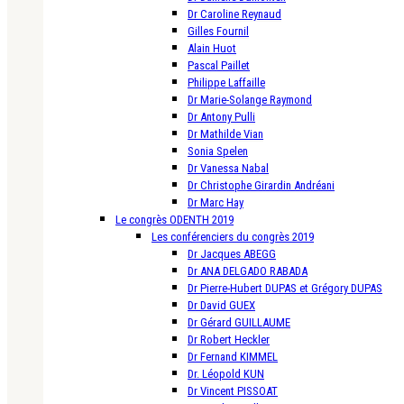
Dr Caroline Reynaud
Gilles Fournil
Alain Huot
Pascal Paillet
Philippe Laffaille
Dr Marie-Solange Raymond
Dr Antony Pulli
Dr Mathilde Vian
Sonia Spelen
Dr Vanessa Nabal
Dr Christophe Girardin Andréani
Dr Marc Hay
Le congrès ODENTH 2019
Les conférenciers du congrès 2019
Dr Jacques ABEGG
Dr ANA DELGADO RABADA
Dr Pierre-Hubert DUPAS et Grégory DUPAS
Dr David GUEX
Dr Gérard GUILLAUME
Dr Robert Heckler
Dr Fernand KIMMEL
Dr. Léopold KUN
Dr Vincent PISSOAT