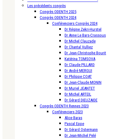
Les précédents congrès
Congrès ODENTH 2025
Congrès ODENTH 2024
Conférenciers Congrès 2024
Dr Régine Zekri-Hurstel
Dr Anne Le Bars-Crassous
Dr Michel Clauzade
Dr Chantal Vulliez
Dr Jean-Christophe Bourit
Katérina TOMSOVA
Dr Claude PILLARD
Dr André MERGUI
Dr Philippe COAT
Dr Jean-Claude MONIN
Dr Muriel JEANTET
Dr Michel ARTEIL
Dr Gérard DIEUZAIDE
Congrès ODENTH Rennes 2023
Conférenciers 2023
Alice Baras
Pascal Eppe
Dr Gérard Ostermann
Dr Jean-Michel Pelé