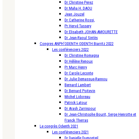
Dr Christine Perez
Dr Maha H. DAOU
Jean Jouzel
Dr Catherine Rossi,
Pr Hervé Tassery
Dr Elisabeth JOHAN-AMOURETTE
Dr Jean-Raoul Sintès
Congres ANPH’ODENTH ODENTH Biarritz 2022
Les conférenciers 2022
Dr Christine Romagna
Dr Hélène Renoux
Pr Marc Henry
Dr Carole Leconte
Dr Julie Demassue-Rannou
Bernard Lambert
Dr Bernard Poitevin
Michel Lidoreau
Patrick Latour
Dr Arash Zarrinpour
Dr Jean-Christophe Bourit, Serge Henrotte et
Franck Therras
Le congrès Odenth 2021
Les conférenciers 2021
Dr Danielle Dumonteil