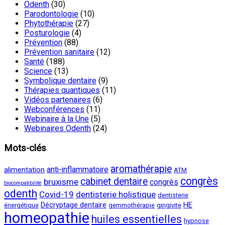
Odenth
(30)
Parodontologie
(10)
Phytothérapie
(27)
Posturologie
(4)
Prévention
(88)
Prévention sanitaire
(12)
Santé
(188)
Science
(13)
Symbolique dentaire
(9)
Thérapies quantiques
(11)
Vidéos partenaires
(6)
Webconférences
(11)
Webinaire à la Une
(5)
Webinaires Odenth
(24)
Mots-clés
aromathérapie
anti-inflammatoire
alimentation
ATM
congrès
cabinet dentaire
bruxisme
congrès
biocompatibilité
odenth
Covid-19
dentisterie holistique
dentisterie
Décryptage dentaire
HE
énergétique
gemmothérapie
gingivite
homeopathie
huiles essentielles
hypnose