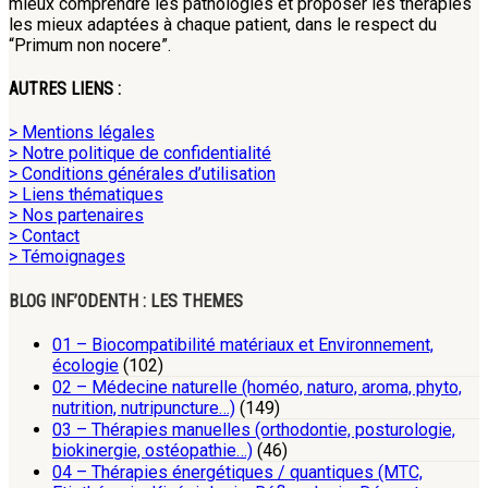
mieux comprendre les pathologies et proposer les thérapies
les mieux adaptées à chaque patient, dans le respect du
“Primum non nocere”.
AUTRES LIENS :
> Mentions légales
> Notre politique de confidentialité
> Conditions générales d’utilisation
> Liens thématiques
> Nos partenaires
> Contact
> Témoignages
BLOG INF’ODENTH : LES THEMES
01 – Biocompatibilité matériaux et Environnement,
écologie
(102)
02 – Médecine naturelle (homéo, naturo, aroma, phyto,
nutrition, nutripuncture…)
(149)
03 – Thérapies manuelles (orthodontie, posturologie,
biokinergie, ostéopathie…)
(46)
04 – Thérapies énergétiques / quantiques (MTC,