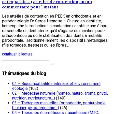
ostéopathie…)
attelles de contention
aucun
commentaire pour l'instant
Les attelles de contention en PEEK en orthodontie et en
parodontologie Dr Serge Henrotte – Chirurgien-dentiste,
homéopathe Introduction La contention constitue une étape
essentielle en dentisterie, qu’il s’agisse du maintien post-
orthodontique ou de la stabilisation des dents à mobilité
parodontale. Traditionnellement, les dispositifs métalliques
(fils torsadés, tresses) ou les fibres...
continuer la lecture
Thématiques du blog
01 – Biocompatibilité matériaux et Environnement,
écologie
(102)
02 – Médecine naturelle (homéo, naturo, aroma, phyto,
nutrition, nutripuncture…)
(149)
03 – Thérapies manuelles (orthodontie, posturologie,
biokinergie, ostéopathie…)
(46)
04 – Thérapies énergétiques / quantiques (MTC,