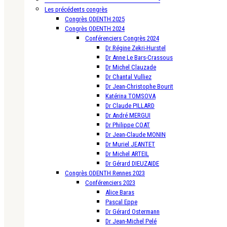
Les précédents congrès
Congrès ODENTH 2025
Congrès ODENTH 2024
Conférenciers Congrès 2024
Dr Régine Zekri-Hurstel
Dr Anne Le Bars-Crassous
Dr Michel Clauzade
Dr Chantal Vulliez
Dr Jean-Christophe Bourit
Katérina TOMSOVA
Dr Claude PILLARD
Dr André MERGUI
Dr Philippe COAT
Dr Jean-Claude MONIN
Dr Muriel JEANTET
Dr Michel ARTEIL
Dr Gérard DIEUZAIDE
Congrès ODENTH Rennes 2023
Conférenciers 2023
Alice Baras
Pascal Eppe
Dr Gérard Ostermann
Dr Jean-Michel Pelé