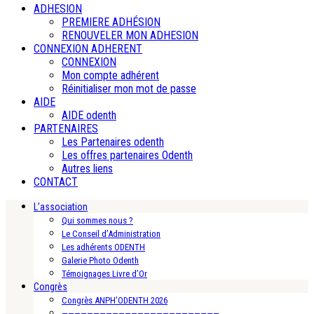
ADHESION
PREMIERE ADHÉSION
RENOUVELER MON ADHESION
CONNEXION ADHERENT
CONNEXION
Mon compte adhérent
Réinitialiser mon mot de passe
AIDE
AIDE odenth
PARTENAIRES
Les Partenaires odenth
Les offres partenaires Odenth
Autres liens
CONTACT
L’association
Qui sommes nous ?
Le Conseil d’Administration
Les adhérents ODENTH
Galerie Photo Odenth
Témoignages Livre d’Or
Congrès
Congrès ANPH’ODENTH 2026
—————————————————————————-