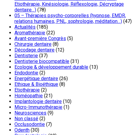
Etiothérapie, Kinésiologie, Réflexologie, Décryptage
dentaire…)
(78)
05 – Thérapies psycho-corporelles (hypnose, EMDR,
relations humaines, PNL, sophrologie, méditation…)
(47)
Actualités
(185)
Aromathérapie
(22)
Avant-première Congrès
(5)
Chirurgie dentaire
(8)
Décodage dentaire
(12)
Dentisterie
(37)
Dentisterie biocompatible
(31)
Ecologie & développement durable
(13)
Endodontie
(2)
Energétique dentaire
(26)
Ethique & Bioéthique
(8)
Etiothérapie
(2)
Homéopathie
(21)
Implantologie dentaire
(10)
Micro-Immunothérapie
(1)
Neurosciences
(9)
Non classé
(2)
Occlusodontie
(7)
Odenth
(30)