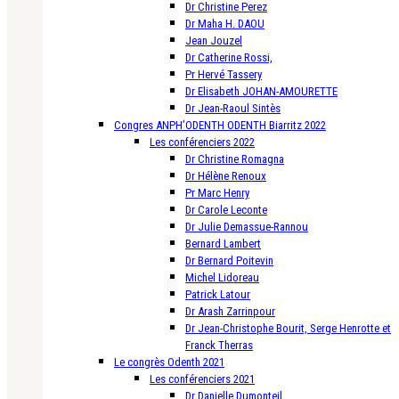
Dr Christine Perez
Dr Maha H. DAOU
Jean Jouzel
Dr Catherine Rossi,
Pr Hervé Tassery
Dr Elisabeth JOHAN-AMOURETTE
Dr Jean-Raoul Sintès
Congres ANPH’ODENTH ODENTH Biarritz 2022
Les conférenciers 2022
Dr Christine Romagna
Dr Hélène Renoux
Pr Marc Henry
Dr Carole Leconte
Dr Julie Demassue-Rannou
Bernard Lambert
Dr Bernard Poitevin
Michel Lidoreau
Patrick Latour
Dr Arash Zarrinpour
Dr Jean-Christophe Bourit, Serge Henrotte et
Franck Therras
Le congrès Odenth 2021
Les conférenciers 2021
Dr Danielle Dumonteil