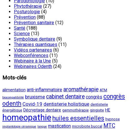
Parodontologie
(10)
Phytothérapie
(27)
Posturologie
(4)
Prévention
(88)
Prévention sanitaire
(12)
Santé
(188)
Science
(13)
Symbolique dentaire
(9)
Thérapies quantiques
(11)
Vidéos partenaires
(6)
Webconférences
(11)
Webinaire à la Une
(5)
Webinaires Odenth
(24)
Mots-clés
aromathérapie
anti-inflammatoire
alimentation
ATM
congrès
cabinet dentaire
bruxisme
congrès
biocompatibilité
odenth
Covid-19
dentisterie holistique
dentisterie
Décryptage dentaire
HE
énergétique
gemmothérapie
gingivite
homeopathie
huiles essentielles
hypnose
MTC
mastication
microbiote buccal
implantologie céramique
langue