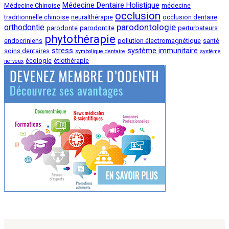
Médecine Dentaire Holistique
Médecine Chinoise
médecine
occlusion
traditionnelle chinoise
neuralthérapie
occlusion dentaire
parodontologie
orthodontie
parodonte
parodontite
perturbateurs
phytothérapie
endocriniens
pollution électromagnétique
santé
stress
système immunitaire
soins dentaires
symbolique dentaire
système
écologie
étiothérapie
nerveux