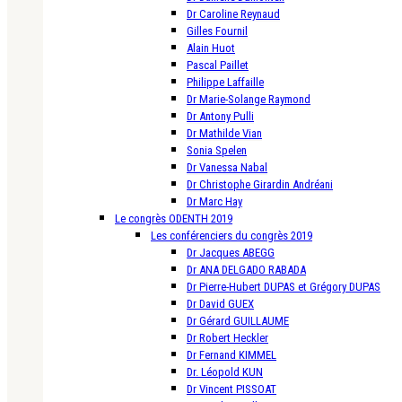
Dr Caroline Reynaud
Gilles Fournil
Alain Huot
Pascal Paillet
Philippe Laffaille
Dr Marie-Solange Raymond
Dr Antony Pulli
Dr Mathilde Vian
Sonia Spelen
Dr Vanessa Nabal
Dr Christophe Girardin Andréani
Dr Marc Hay
Le congrès ODENTH 2019
Les conférenciers du congrès 2019
Dr Jacques ABEGG
Dr ANA DELGADO RABADA
Dr Pierre-Hubert DUPAS et Grégory DUPAS
Dr David GUEX
Dr Gérard GUILLAUME
Dr Robert Heckler
Dr Fernand KIMMEL
Dr. Léopold KUN
Dr Vincent PISSOAT