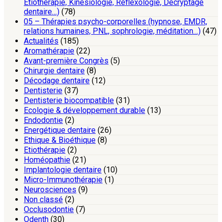
Etiothérapie, Kinésiologie, Réflexologie, Décryptage
dentaire…)
(78)
05 – Thérapies psycho-corporelles (hypnose, EMDR,
relations humaines, PNL, sophrologie, méditation…)
(47)
Actualités
(185)
Aromathérapie
(22)
Avant-première Congrès
(5)
Chirurgie dentaire
(8)
Décodage dentaire
(12)
Dentisterie
(37)
Dentisterie biocompatible
(31)
Ecologie & développement durable
(13)
Endodontie
(2)
Energétique dentaire
(26)
Ethique & Bioéthique
(8)
Etiothérapie
(2)
Homéopathie
(21)
Implantologie dentaire
(10)
Micro-Immunothérapie
(1)
Neurosciences
(9)
Non classé
(2)
Occlusodontie
(7)
Odenth
(30)