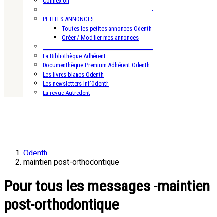
Connexion
—————————————————————————-
PETITES ANNONCES
Toutes les petites annonces Odenth
Créer / Modifier mes annonces
—————————————————————————-
La Bibliothèque Adhérent
Documenthèque Premium Adhérent Odenth
Les livres blancs Odenth
Les newsletters Inf’Odenth
La revue Autredent
Odenth
maintien post-orthodontique
Pour tous les messages -maintien
post-orthodontique