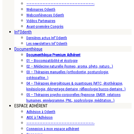
—————————————————————————-
Webinaires Odenth
Webconférences Odenth
Vidéos Partenaires
Avant-première Congrès
Inf’Odenth
Dernières actus Inf’Odenth
Les newsletters Inf’Odenth
Documenthèque
Documenthèque Premium Adhérent
01 – Biocompatibilité et écologie
02 – Médecine naturelle (homeo, aroma, phyto, naturo…)
03 – Thérapies manuelles (orthodontie, posturologie,
ostéopathie…)
04 – Thérapies énergétiques & quantiques (MTC, étiothérapie,
kinésiologie, décryptage dentaire, réflexologie bucco-dentaire…)
05 – Thérapies psycho-corporelles (hypnose, EMDR, relations
humaines, ennéagramme, PNL, sophrologie, méditation…)
ESPACE ADHÉRENT
Adhésion à Odenth
AIDE à l’Adhésion
—————————————————————————-
Connexion à mon espace adhérent