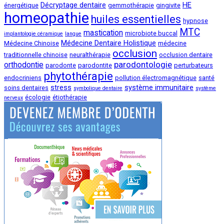
Décryptage dentaire
HE
énergétique
gemmothérapie
gingivite
homeopathie
huiles essentielles
hypnose
MTC
mastication
microbiote buccal
implantologie céramique
langue
Médecine Dentaire Holistique
Médecine Chinoise
médecine
occlusion
traditionnelle chinoise
neuralthérapie
occlusion dentaire
parodontologie
orthodontie
parodonte
parodontite
perturbateurs
phytothérapie
endocriniens
pollution électromagnétique
santé
stress
système immunitaire
soins dentaires
symbolique dentaire
système
écologie
étiothérapie
nerveux