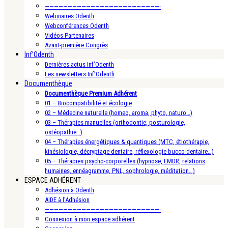
—————————————————————————-
Webinaires Odenth
Webconférences Odenth
Vidéos Partenaires
Avant-première Congrès
Inf’Odenth
Dernières actus Inf’Odenth
Les newsletters Inf’Odenth
Documenthèque
Documenthèque Premium Adhérent
01 – Biocompatibilité et écologie
02 – Médecine naturelle (homeo, aroma, phyto, naturo…)
03 – Thérapies manuelles (orthodontie, posturologie,
ostéopathie…)
04 – Thérapies énergétiques & quantiques (MTC, étiothérapie,
kinésiologie, décryptage dentaire, réflexologie bucco-dentaire…)
05 – Thérapies psycho-corporelles (hypnose, EMDR, relations
humaines, ennéagramme, PNL, sophrologie, méditation…)
ESPACE ADHÉRENT
Adhésion à Odenth
AIDE à l’Adhésion
—————————————————————————-
Connexion à mon espace adhérent