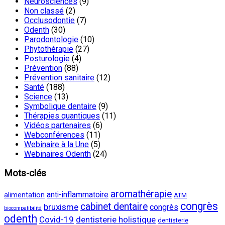
Neurosciences
(9)
Non classé
(2)
Occlusodontie
(7)
Odenth
(30)
Parodontologie
(10)
Phytothérapie
(27)
Posturologie
(4)
Prévention
(88)
Prévention sanitaire
(12)
Santé
(188)
Science
(13)
Symbolique dentaire
(9)
Thérapies quantiques
(11)
Vidéos partenaires
(6)
Webconférences
(11)
Webinaire à la Une
(5)
Webinaires Odenth
(24)
Mots-clés
aromathérapie
anti-inflammatoire
alimentation
ATM
congrès
cabinet dentaire
bruxisme
congrès
biocompatibilité
odenth
Covid-19
dentisterie holistique
dentisterie