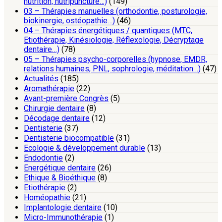
nutrition, nutripuncture…)
(149)
03 – Thérapies manuelles (orthodontie, posturologie,
biokinergie, ostéopathie…)
(46)
04 – Thérapies énergétiques / quantiques (MTC,
Etiothérapie, Kinésiologie, Réflexologie, Décryptage
dentaire…)
(78)
05 – Thérapies psycho-corporelles (hypnose, EMDR,
relations humaines, PNL, sophrologie, méditation…)
(47)
Actualités
(185)
Aromathérapie
(22)
Avant-première Congrès
(5)
Chirurgie dentaire
(8)
Décodage dentaire
(12)
Dentisterie
(37)
Dentisterie biocompatible
(31)
Ecologie & développement durable
(13)
Endodontie
(2)
Energétique dentaire
(26)
Ethique & Bioéthique
(8)
Etiothérapie
(2)
Homéopathie
(21)
Implantologie dentaire
(10)
Micro-Immunothérapie
(1)