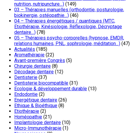
nutrition, nutripuncture…)
(149)
03 – Thérapies manuelles (orthodontie, posturologie,
biokinergie, ostéopathie…)
(46)
04 – Thérapies énergétiques / quantiques (MTC,
Etiothérapie, Kinésiologie, Réflexologie, Décryptage
dentaire…)
(78)
05 – Thérapies psycho-corporelles (hypnose, EMDR,
relations humaines, PNL, sophrologie, méditation…)
(47)
Actualités
(185)
Aromathérapie
(22)
Avant-première Congrès
(5)
Chirurgie dentaire
(8)
Décodage dentaire
(12)
Dentisterie
(37)
Dentisterie biocompatible
(31)
Ecologie & développement durable
(13)
Endodontie
(2)
Energétique dentaire
(26)
Ethique & Bioéthique
(8)
Etiothérapie
(2)
Homéopathie
(21)
Implantologie dentaire
(10)
Micro-Immunothérapie
(1)