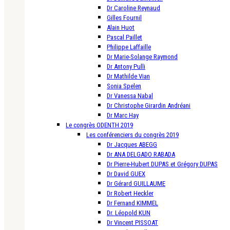
Dr Caroline Reynaud
Gilles Fournil
Alain Huot
Pascal Paillet
Philippe Laffaille
Dr Marie-Solange Raymond
Dr Antony Pulli
Dr Mathilde Vian
Sonia Spelen
Dr Vanessa Nabal
Dr Christophe Girardin Andréani
Dr Marc Hay
Le congrès ODENTH 2019
Les conférenciers du congrès 2019
Dr Jacques ABEGG
Dr ANA DELGADO RABADA
Dr Pierre-Hubert DUPAS et Grégory DUPAS
Dr David GUEX
Dr Gérard GUILLAUME
Dr Robert Heckler
Dr Fernand KIMMEL
Dr. Léopold KUN
Dr Vincent PISSOAT