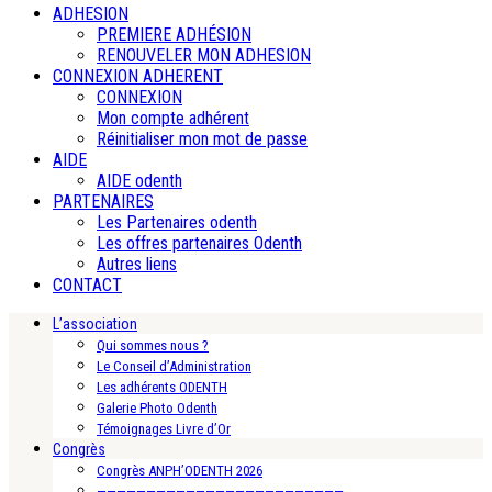
ADHESION
PREMIERE ADHÉSION
RENOUVELER MON ADHESION
CONNEXION ADHERENT
CONNEXION
Mon compte adhérent
Réinitialiser mon mot de passe
AIDE
AIDE odenth
PARTENAIRES
Les Partenaires odenth
Les offres partenaires Odenth
Autres liens
CONTACT
L’association
Qui sommes nous ?
Le Conseil d’Administration
Les adhérents ODENTH
Galerie Photo Odenth
Témoignages Livre d’Or
Congrès
Congrès ANPH’ODENTH 2026
—————————————————————————-