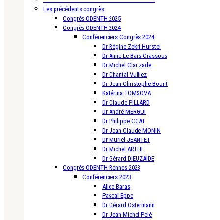
Les précédents congrès
Congrès ODENTH 2025
Congrès ODENTH 2024
Conférenciers Congrès 2024
Dr Régine Zekri-Hurstel
Dr Anne Le Bars-Crassous
Dr Michel Clauzade
Dr Chantal Vulliez
Dr Jean-Christophe Bourit
Katérina TOMSOVA
Dr Claude PILLARD
Dr André MERGUI
Dr Philippe COAT
Dr Jean-Claude MONIN
Dr Muriel JEANTET
Dr Michel ARTEIL
Dr Gérard DIEUZAIDE
Congrès ODENTH Rennes 2023
Conférenciers 2023
Alice Baras
Pascal Eppe
Dr Gérard Ostermann
Dr Jean-Michel Pelé