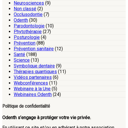
Neurosciences
(9)
Non classé
(2)
Occlusodontie
(7)
Odenth
(30)
Parodontologie
(10)
Phytothérapie
(27)
Posturologie
(4)
Prévention
(88)
Prévention sanitaire
(12)
Santé
(188)
Science
(13)
Symbolique dentaire
(9)
Thérapies quantiques
(11)
Vidéos partenaires
(6)
Webconférences
(11)
Webinaire à la Une
(5)
Webinaires Odenth
(24)
Politique de confidentialité
Odenth s’engage à protéger votre vie privée.
En utilisant ce site et/ou en adhérant à notre association,