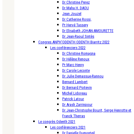
Dr Christine Perez
Dr Maha H. DAOU
Jean Jouzel
Dr Catherine Rossi,
Pr Hervé Tassery
Dr Elisabeth JOHAN-AMOURETTE
Dr Jean-Raoul Sintès
Congres ANPH’ODENTH ODENTH Biarritz 2022
Les conférenciers 2022
Dr Christine Romagna
Dr Hélène Renoux
Pr Marc Henry
Dr Carole Leconte
Dr Julie Demassue-Rannou
Bernard Lambert
Dr Bernard Poitevin
Michel Lidoreau
Patrick Latour
Dr Arash Zarrinpour
Dr Jean-Christophe Bourit, Serge Henrotte et
Franck Therras
Le congrès Odenth 2021
Les conférenciers 2021
Dr Danielle Dumonteil