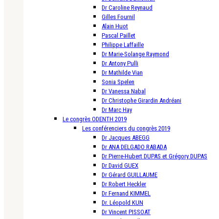
Dr Caroline Reynaud
Gilles Fournil
Alain Huot
Pascal Paillet
Philippe Laffaille
Dr Marie-Solange Raymond
Dr Antony Pulli
Dr Mathilde Vian
Sonia Spelen
Dr Vanessa Nabal
Dr Christophe Girardin Andréani
Dr Marc Hay
Le congrès ODENTH 2019
Les conférenciers du congrès 2019
Dr Jacques ABEGG
Dr ANA DELGADO RABADA
Dr Pierre-Hubert DUPAS et Grégory DUPAS
Dr David GUEX
Dr Gérard GUILLAUME
Dr Robert Heckler
Dr Fernand KIMMEL
Dr. Léopold KUN
Dr Vincent PISSOAT