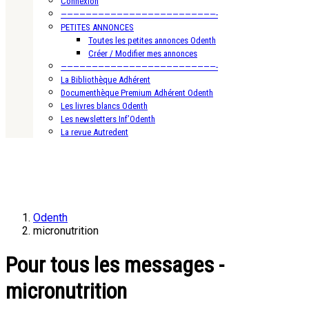
Connexion
—————————————————————————-
PETITES ANNONCES
Toutes les petites annonces Odenth
Créer / Modifier mes annonces
—————————————————————————-
La Bibliothèque Adhérent
Documenthèque Premium Adhérent Odenth
Les livres blancs Odenth
Les newsletters Inf’Odenth
La revue Autredent
Odenth
micronutrition
Pour tous les messages -
micronutrition