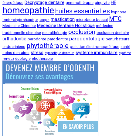
Décryptage dentaire
HE
énergétique
gemmothérapie
gingivite
homeopathie
huiles essentielles
hypnose
MTC
mastication
microbiote buccal
implantologie céramique
langue
Médecine Dentaire Holistique
Médecine Chinoise
médecine
occlusion
traditionnelle chinoise
neuralthérapie
occlusion dentaire
parodontologie
orthodontie
parodonte
parodontite
perturbateurs
phytothérapie
endocriniens
pollution électromagnétique
santé
stress
système immunitaire
soins dentaires
symbolique dentaire
système
écologie
étiothérapie
nerveux