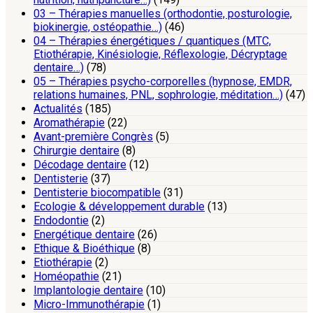
03 – Thérapies manuelles (orthodontie, posturologie,
biokinergie, ostéopathie…)
(46)
04 – Thérapies énergétiques / quantiques (MTC,
Etiothérapie, Kinésiologie, Réflexologie, Décryptage
dentaire…)
(78)
05 – Thérapies psycho-corporelles (hypnose, EMDR,
relations humaines, PNL, sophrologie, méditation…)
(47)
Actualités
(185)
Aromathérapie
(22)
Avant-première Congrès
(5)
Chirurgie dentaire
(8)
Décodage dentaire
(12)
Dentisterie
(37)
Dentisterie biocompatible
(31)
Ecologie & développement durable
(13)
Endodontie
(2)
Energétique dentaire
(26)
Ethique & Bioéthique
(8)
Etiothérapie
(2)
Homéopathie
(21)
Implantologie dentaire
(10)
Micro-Immunothérapie
(1)