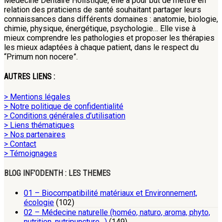
Médecine Dentaire Holistique, elle a pour but de mettre en
relation des praticiens de santé souhaitant partager leurs
connaissances dans différents domaines : anatomie, biologie,
chimie, physique, énergétique, psychologie… Elle vise à
mieux comprendre les pathologies et proposer les thérapies
les mieux adaptées à chaque patient, dans le respect du
“Primum non nocere”.
AUTRES LIENS :
> Mentions légales
> Notre politique de confidentialité
> Conditions générales d’utilisation
> Liens thématiques
> Nos partenaires
> Contact
> Témoignages
BLOG INF’ODENTH : LES THEMES
01 – Biocompatibilité matériaux et Environnement,
écologie
(102)
02 – Médecine naturelle (homéo, naturo, aroma, phyto,
nutrition, nutripuncture…)
(149)