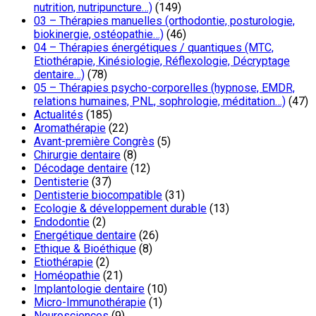
nutrition, nutripuncture…)
(149)
03 – Thérapies manuelles (orthodontie, posturologie,
biokinergie, ostéopathie…)
(46)
04 – Thérapies énergétiques / quantiques (MTC,
Etiothérapie, Kinésiologie, Réflexologie, Décryptage
dentaire…)
(78)
05 – Thérapies psycho-corporelles (hypnose, EMDR,
relations humaines, PNL, sophrologie, méditation…)
(47)
Actualités
(185)
Aromathérapie
(22)
Avant-première Congrès
(5)
Chirurgie dentaire
(8)
Décodage dentaire
(12)
Dentisterie
(37)
Dentisterie biocompatible
(31)
Ecologie & développement durable
(13)
Endodontie
(2)
Energétique dentaire
(26)
Ethique & Bioéthique
(8)
Etiothérapie
(2)
Homéopathie
(21)
Implantologie dentaire
(10)
Micro-Immunothérapie
(1)
Neurosciences
(9)