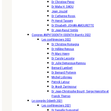
Dr Christine Perez
Dr Maha H. DAOU
Jean Jouzel
Dr Catherine Rossi,
Pr Hervé Tassery
Dr Elisabeth JOHAN-AMOURETTE
Dr Jean-Raoul Sintès
Congres ANPH’ODENTH ODENTH Biarritz 2022
Les conférenciers 2022
Dr Christine Romagna
Dr Hélène Renoux
Pr Marc Henry
Dr Carole Leconte
Dr Julie Demassue-Rannou
Bernard Lambert
Dr Bernard Poitevin
Michel Lidoreau
Patrick Latour
Dr Arash Zarrinpour
Dr Jean-Christophe Bourit, Serge Henrotte et
Franck Therras
Le congrès Odenth 2021
Les conférenciers 2021
Dr Danielle Dumonteil