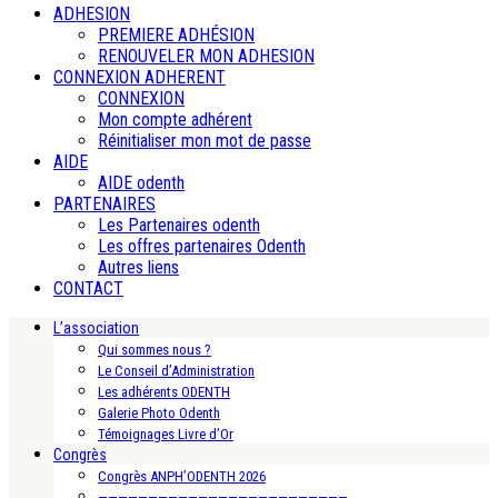
ADHESION
PREMIERE ADHÉSION
RENOUVELER MON ADHESION
CONNEXION ADHERENT
CONNEXION
Mon compte adhérent
Réinitialiser mon mot de passe
AIDE
AIDE odenth
PARTENAIRES
Les Partenaires odenth
Les offres partenaires Odenth
Autres liens
CONTACT
L’association
Qui sommes nous ?
Le Conseil d’Administration
Les adhérents ODENTH
Galerie Photo Odenth
Témoignages Livre d’Or
Congrès
Congrès ANPH’ODENTH 2026
—————————————————————————-