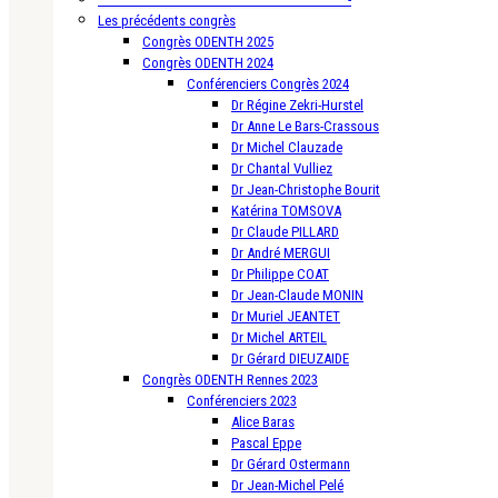
Les précédents congrès
Congrès ODENTH 2025
Congrès ODENTH 2024
Conférenciers Congrès 2024
Dr Régine Zekri-Hurstel
Dr Anne Le Bars-Crassous
Dr Michel Clauzade
Dr Chantal Vulliez
Dr Jean-Christophe Bourit
Katérina TOMSOVA
Dr Claude PILLARD
Dr André MERGUI
Dr Philippe COAT
Dr Jean-Claude MONIN
Dr Muriel JEANTET
Dr Michel ARTEIL
Dr Gérard DIEUZAIDE
Congrès ODENTH Rennes 2023
Conférenciers 2023
Alice Baras
Pascal Eppe
Dr Gérard Ostermann
Dr Jean-Michel Pelé