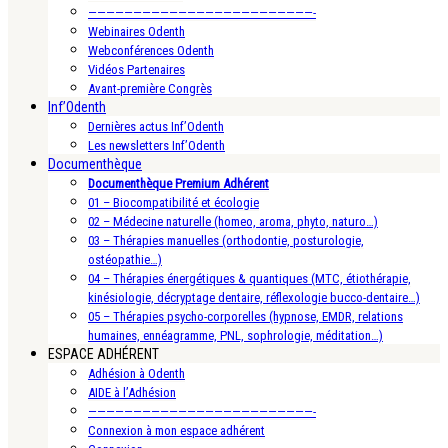
—————————————————————————-
Webinaires Odenth
Webconférences Odenth
Vidéos Partenaires
Avant-première Congrès
Inf’Odenth
Dernières actus Inf’Odenth
Les newsletters Inf’Odenth
Documenthèque
Documenthèque Premium Adhérent
01 – Biocompatibilité et écologie
02 – Médecine naturelle (homeo, aroma, phyto, naturo…)
03 – Thérapies manuelles (orthodontie, posturologie,
ostéopathie…)
04 – Thérapies énergétiques & quantiques (MTC, étiothérapie,
kinésiologie, décryptage dentaire, réflexologie bucco-dentaire…)
05 – Thérapies psycho-corporelles (hypnose, EMDR, relations
humaines, ennéagramme, PNL, sophrologie, méditation…)
ESPACE ADHÉRENT
Adhésion à Odenth
AIDE à l’Adhésion
—————————————————————————-
Connexion à mon espace adhérent