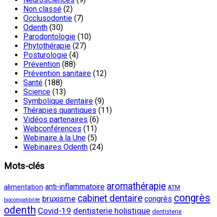
Non classé
(2)
Occlusodontie
(7)
Odenth
(30)
Parodontologie
(10)
Phytothérapie
(27)
Posturologie
(4)
Prévention
(88)
Prévention sanitaire
(12)
Santé
(188)
Science
(13)
Symbolique dentaire
(9)
Thérapies quantiques
(11)
Vidéos partenaires
(6)
Webconférences
(11)
Webinaire à la Une
(5)
Webinaires Odenth
(24)
Mots-clés
aromathérapie
anti-inflammatoire
alimentation
ATM
congrès
cabinet dentaire
bruxisme
congrès
biocompatibilité
odenth
Covid-19
dentisterie holistique
dentisterie