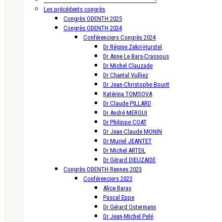
Les précédents congrès
Congrès ODENTH 2025
Congrès ODENTH 2024
Conférenciers Congrès 2024
Dr Régine Zekri-Hurstel
Dr Anne Le Bars-Crassous
Dr Michel Clauzade
Dr Chantal Vulliez
Dr Jean-Christophe Bourit
Katérina TOMSOVA
Dr Claude PILLARD
Dr André MERGUI
Dr Philippe COAT
Dr Jean-Claude MONIN
Dr Muriel JEANTET
Dr Michel ARTEIL
Dr Gérard DIEUZAIDE
Congrès ODENTH Rennes 2023
Conférenciers 2023
Alice Baras
Pascal Eppe
Dr Gérard Ostermann
Dr Jean-Michel Pelé