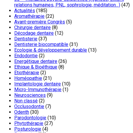
relations humaines, PNL, sophrologie, méditation…)
(47)
Actualités
(185)
Aromathérapie
(22)
Avant-première Congrès
(5)
Chirurgie dentaire
(8)
Décodage dentaire
(12)
Dentisterie
(37)
Dentisterie biocompatible
(31)
Ecologie & développement durable
(13)
Endodontie
(2)
Energétique dentaire
(26)
Ethique & Bioéthique
(8)
Etiothérapie
(2)
Homéopathie
(21)
Implantologie dentaire
(10)
Micro-Immunothérapie
(1)
Neurosciences
(9)
Non classé
(2)
Occlusodontie
(7)
Odenth
(30)
Parodontologie
(10)
Phytothérapie
(27)
Posturologie
(4)