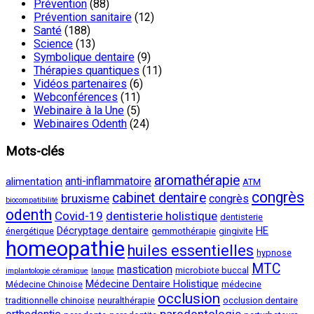
Prévention
(88)
Prévention sanitaire
(12)
Santé
(188)
Science
(13)
Symbolique dentaire
(9)
Thérapies quantiques
(11)
Vidéos partenaires
(6)
Webconférences
(11)
Webinaire à la Une
(5)
Webinaires Odenth
(24)
Mots-clés
aromathérapie
anti-inflammatoire
alimentation
ATM
congrès
cabinet dentaire
bruxisme
congrès
biocompatibilité
odenth
Covid-19
dentisterie holistique
dentisterie
Décryptage dentaire
HE
énergétique
gemmothérapie
gingivite
homeopathie
huiles essentielles
hypnose
MTC
mastication
microbiote buccal
implantologie céramique
langue
Médecine Dentaire Holistique
Médecine Chinoise
médecine
occlusion
traditionnelle chinoise
neuralthérapie
occlusion dentaire
parodontologie