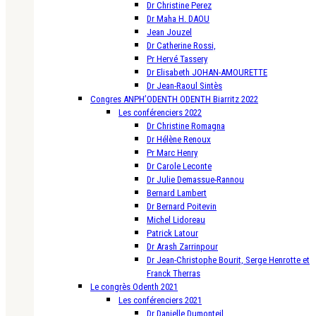
Dr Christine Perez
Dr Maha H. DAOU
Jean Jouzel
Dr Catherine Rossi,
Pr Hervé Tassery
Dr Elisabeth JOHAN-AMOURETTE
Dr Jean-Raoul Sintès
Congres ANPH’ODENTH ODENTH Biarritz 2022
Les conférenciers 2022
Dr Christine Romagna
Dr Hélène Renoux
Pr Marc Henry
Dr Carole Leconte
Dr Julie Demassue-Rannou
Bernard Lambert
Dr Bernard Poitevin
Michel Lidoreau
Patrick Latour
Dr Arash Zarrinpour
Dr Jean-Christophe Bourit, Serge Henrotte et
Franck Therras
Le congrès Odenth 2021
Les conférenciers 2021
Dr Danielle Dumonteil