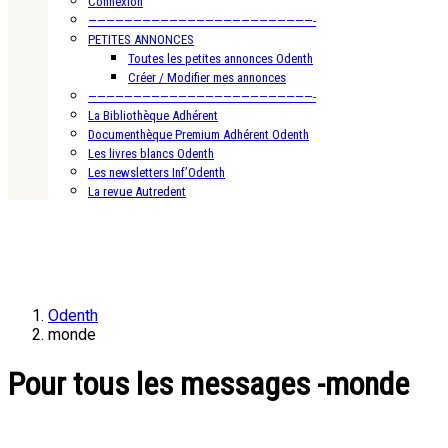
Connexion
—————————————————————————-
PETITES ANNONCES
Toutes les petites annonces Odenth
Créer / Modifier mes annonces
—————————————————————————-
La Bibliothèque Adhérent
Documenthèque Premium Adhérent Odenth
Les livres blancs Odenth
Les newsletters Inf’Odenth
La revue Autredent
Odenth
monde
Pour tous les messages -monde