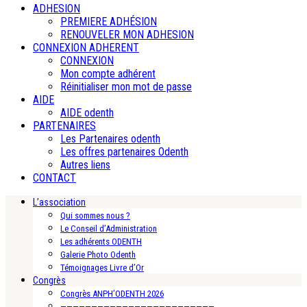
ADHESION
PREMIERE ADHÉSION
RENOUVELER MON ADHESION
CONNEXION ADHERENT
CONNEXION
Mon compte adhérent
Réinitialiser mon mot de passe
AIDE
AIDE odenth
PARTENAIRES
Les Partenaires odenth
Les offres partenaires Odenth
Autres liens
CONTACT
L’association
Qui sommes nous ?
Le Conseil d’Administration
Les adhérents ODENTH
Galerie Photo Odenth
Témoignages Livre d’Or
Congrès
Congrès ANPH’ODENTH 2026
—————————————————————————-