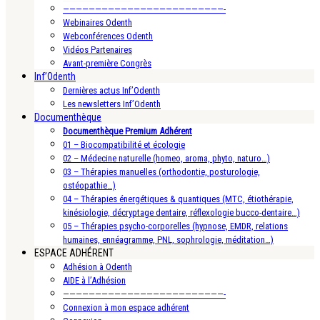
—————————————————————————-
Webinaires Odenth
Webconférences Odenth
Vidéos Partenaires
Avant-première Congrès
Inf’Odenth
Dernières actus Inf’Odenth
Les newsletters Inf’Odenth
Documenthèque
Documenthèque Premium Adhérent
01 – Biocompatibilité et écologie
02 – Médecine naturelle (homeo, aroma, phyto, naturo…)
03 – Thérapies manuelles (orthodontie, posturologie,
ostéopathie…)
04 – Thérapies énergétiques & quantiques (MTC, étiothérapie,
kinésiologie, décryptage dentaire, réflexologie bucco-dentaire…)
05 – Thérapies psycho-corporelles (hypnose, EMDR, relations
humaines, ennéagramme, PNL, sophrologie, méditation…)
ESPACE ADHÉRENT
Adhésion à Odenth
AIDE à l’Adhésion
—————————————————————————-
Connexion à mon espace adhérent