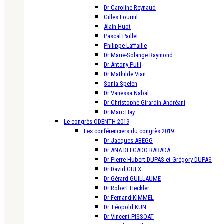
Dr Caroline Reynaud
Gilles Fournil
Alain Huot
Pascal Paillet
Philippe Laffaille
Dr Marie-Solange Raymond
Dr Antony Pulli
Dr Mathilde Vian
Sonia Spelen
Dr Vanessa Nabal
Dr Christophe Girardin Andréani
Dr Marc Hay
Le congrès ODENTH 2019
Les conférenciers du congrès 2019
Dr Jacques ABEGG
Dr ANA DELGADO RABADA
Dr Pierre-Hubert DUPAS et Grégory DUPAS
Dr David GUEX
Dr Gérard GUILLAUME
Dr Robert Heckler
Dr Fernand KIMMEL
Dr. Léopold KUN
Dr Vincent PISSOAT