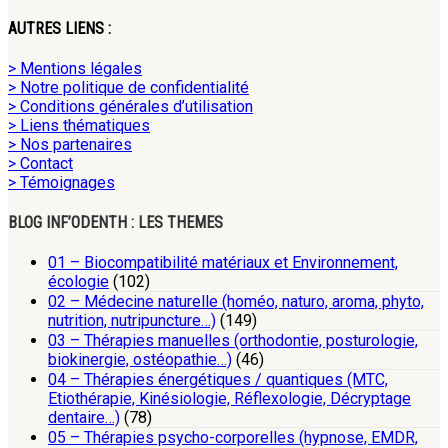
AUTRES LIENS :
> Mentions légales
> Notre politique de confidentialité
> Conditions générales d’utilisation
> Liens thématiques
> Nos partenaires
> Contact
> Témoignages
BLOG INF’ODENTH : LES THEMES
01 – Biocompatibilité matériaux et Environnement,
écologie
(102)
02 – Médecine naturelle (homéo, naturo, aroma, phyto,
nutrition, nutripuncture…)
(149)
03 – Thérapies manuelles (orthodontie, posturologie,
biokinergie, ostéopathie…)
(46)
04 – Thérapies énergétiques / quantiques (MTC,
Etiothérapie, Kinésiologie, Réflexologie, Décryptage
dentaire…)
(78)
05 – Thérapies psycho-corporelles (hypnose, EMDR,