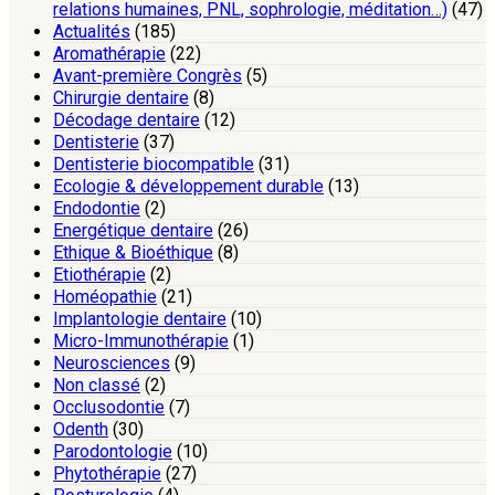
relations humaines, PNL, sophrologie, méditation…)
(47)
Actualités
(185)
Aromathérapie
(22)
Avant-première Congrès
(5)
Chirurgie dentaire
(8)
Décodage dentaire
(12)
Dentisterie
(37)
Dentisterie biocompatible
(31)
Ecologie & développement durable
(13)
Endodontie
(2)
Energétique dentaire
(26)
Ethique & Bioéthique
(8)
Etiothérapie
(2)
Homéopathie
(21)
Implantologie dentaire
(10)
Micro-Immunothérapie
(1)
Neurosciences
(9)
Non classé
(2)
Occlusodontie
(7)
Odenth
(30)
Parodontologie
(10)
Phytothérapie
(27)