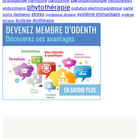
orthodontie
parodonte
parodontite
perturbateurs
phytothérapie
endocriniens
pollution électromagnétique
santé
stress
système immunitaire
soins dentaires
symbolique dentaire
système
écologie
étiothérapie
nerveux