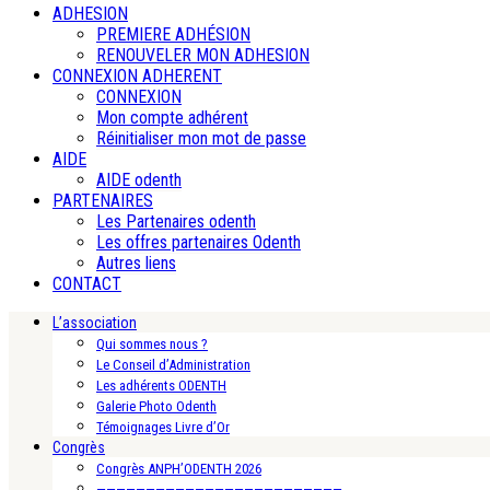
ADHESION
PREMIERE ADHÉSION
RENOUVELER MON ADHESION
CONNEXION ADHERENT
CONNEXION
Mon compte adhérent
Réinitialiser mon mot de passe
AIDE
AIDE odenth
PARTENAIRES
Les Partenaires odenth
Les offres partenaires Odenth
Autres liens
CONTACT
L’association
Qui sommes nous ?
Le Conseil d’Administration
Les adhérents ODENTH
Galerie Photo Odenth
Témoignages Livre d’Or
Congrès
Congrès ANPH’ODENTH 2026
—————————————————————————-