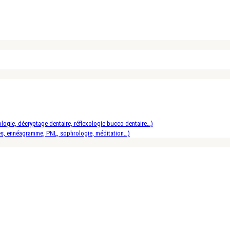
logie, décryptage dentaire, réflexologie bucco-dentaire…)
es, ennéagramme, PNL, sophrologie, méditation…)