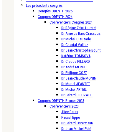
Les précédents congrès
Congrès ODENTH 2025
Congrès ODENTH 2024
Conférenciers Congrès 2024
Dr Régine Zekri-Hurstel
Dr Anne Le Bars-Crassous
Dr Michel Clauzade
Dr Chantal Vulliez
Dr Jean-Christophe Bourit
Katérina TOMSOVA
Dr Claude PILLARD
Dr André MERGUI
Dr Philippe COAT
Dr Jean-Claude MONIN
Dr Muriel JEANTET
Dr Michel ARTEIL
Dr Gérard DIEUZAIDE
Congrès ODENTH Rennes 2023
Conférenciers 2023
Alice Baras
Pascal Eppe
Dr Gérard Ostermann
Dr Jean-Michel Pelé