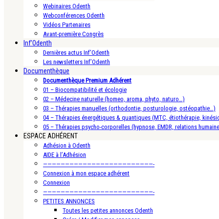
Webinaires Odenth
Webconférences Odenth
Vidéos Partenaires
Avant-première Congrès
Inf’Odenth
Dernières actus Inf’Odenth
Les newsletters Inf’Odenth
Documenthèque
Documenthèque Premium Adhérent
01 – Biocompatibilité et écologie
02 – Médecine naturelle (homeo, aroma, phyto, naturo…)
03 – Thérapies manuelles (orthodontie, posturologie, ostéopathie…)
04 – Thérapies énergétiques & quantiques (MTC, étiothérapie, kinésio
05 – Thérapies psycho-corporelles (hypnose, EMDR, relations humain
ESPACE ADHÉRENT
Adhésion à Odenth
AIDE à l’Adhésion
—————————————————————————-
Connexion à mon espace adhérent
Connexion
—————————————————————————-
PETITES ANNONCES
Toutes les petites annonces Odenth