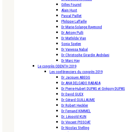
Gilles Fournil
Alain Huot
Pascal Paillet
Philippe Laffaille
Dr Marie-Solange Raymond
Dr Antony Pulli
Dr Mathilde Vian
Sonia Spelen
Dr Vanessa Nabal
Dr Christophe Girardin Andréani
Dr Marc Hay
Le congrès ODENTH 2019
Les conférenciers du congrès 2019
Dr Jacques ABEGG
Dr ANA DELGADO RABADA
Dr Pierre-Hubert DUPAS et Grégory DUPAS
Dr David GUEX
Dr Gérard GUILLAUME
Dr Robert Heckler
Dr Fernand KIMMEL
Dr. Léopold KUN
Dr Vincent PISSOAT
Dr Nicolas Stelling