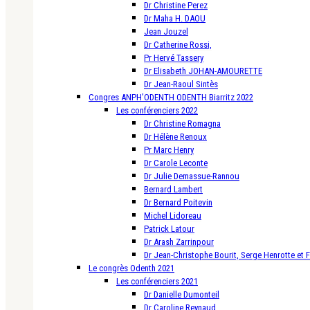
Dr Christine Perez
Dr Maha H. DAOU
Jean Jouzel
Dr Catherine Rossi,
Pr Hervé Tassery
Dr Elisabeth JOHAN-AMOURETTE
Dr Jean-Raoul Sintès
Congres ANPH’ODENTH ODENTH Biarritz 2022
Les conférenciers 2022
Dr Christine Romagna
Dr Hélène Renoux
Pr Marc Henry
Dr Carole Leconte
Dr Julie Demassue-Rannou
Bernard Lambert
Dr Bernard Poitevin
Michel Lidoreau
Patrick Latour
Dr Arash Zarrinpour
Dr Jean-Christophe Bourit, Serge Henrotte et 
Le congrès Odenth 2021
Les conférenciers 2021
Dr Danielle Dumonteil
Dr Caroline Reynaud