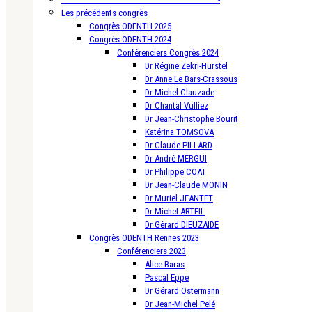
Les précédents congrès
Congrès ODENTH 2025
Congrès ODENTH 2024
Conférenciers Congrès 2024
Dr Régine Zekri-Hurstel
Dr Anne Le Bars-Crassous
Dr Michel Clauzade
Dr Chantal Vulliez
Dr Jean-Christophe Bourit
Katérina TOMSOVA
Dr Claude PILLARD
Dr André MERGUI
Dr Philippe COAT
Dr Jean-Claude MONIN
Dr Muriel JEANTET
Dr Michel ARTEIL
Dr Gérard DIEUZAIDE
Congrès ODENTH Rennes 2023
Conférenciers 2023
Alice Baras
Pascal Eppe
Dr Gérard Ostermann
Dr Jean-Michel Pelé