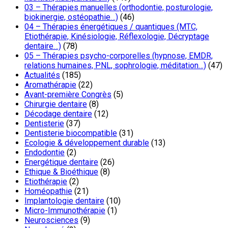
03 – Thérapies manuelles (orthodontie, posturologie,
biokinergie, ostéopathie…)
(46)
04 – Thérapies énergétiques / quantiques (MTC,
Etiothérapie, Kinésiologie, Réflexologie, Décryptage
dentaire…)
(78)
05 – Thérapies psycho-corporelles (hypnose, EMDR,
relations humaines, PNL, sophrologie, méditation…)
(47)
Actualités
(185)
Aromathérapie
(22)
Avant-première Congrès
(5)
Chirurgie dentaire
(8)
Décodage dentaire
(12)
Dentisterie
(37)
Dentisterie biocompatible
(31)
Ecologie & développement durable
(13)
Endodontie
(2)
Energétique dentaire
(26)
Ethique & Bioéthique
(8)
Etiothérapie
(2)
Homéopathie
(21)
Implantologie dentaire
(10)
Micro-Immunothérapie
(1)
Neurosciences
(9)