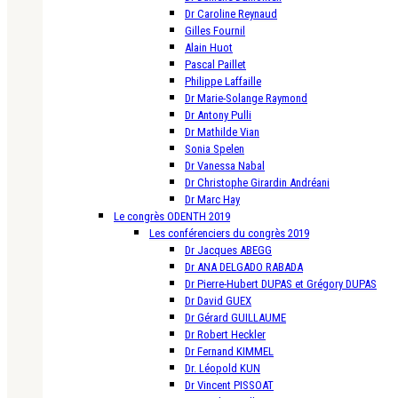
Dr Caroline Reynaud
Gilles Fournil
Alain Huot
Pascal Paillet
Philippe Laffaille
Dr Marie-Solange Raymond
Dr Antony Pulli
Dr Mathilde Vian
Sonia Spelen
Dr Vanessa Nabal
Dr Christophe Girardin Andréani
Dr Marc Hay
Le congrès ODENTH 2019
Les conférenciers du congrès 2019
Dr Jacques ABEGG
Dr ANA DELGADO RABADA
Dr Pierre-Hubert DUPAS et Grégory DUPAS
Dr David GUEX
Dr Gérard GUILLAUME
Dr Robert Heckler
Dr Fernand KIMMEL
Dr. Léopold KUN
Dr Vincent PISSOAT