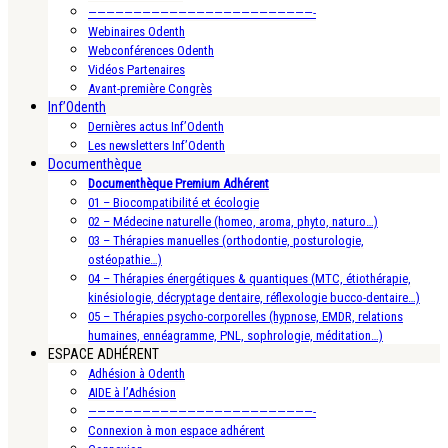
—————————————————————————-
Webinaires Odenth
Webconférences Odenth
Vidéos Partenaires
Avant-première Congrès
Inf’Odenth
Dernières actus Inf’Odenth
Les newsletters Inf’Odenth
Documenthèque
Documenthèque Premium Adhérent
01 – Biocompatibilité et écologie
02 – Médecine naturelle (homeo, aroma, phyto, naturo…)
03 – Thérapies manuelles (orthodontie, posturologie,
ostéopathie…)
04 – Thérapies énergétiques & quantiques (MTC, étiothérapie,
kinésiologie, décryptage dentaire, réflexologie bucco-dentaire…)
05 – Thérapies psycho-corporelles (hypnose, EMDR, relations
humaines, ennéagramme, PNL, sophrologie, méditation…)
ESPACE ADHÉRENT
Adhésion à Odenth
AIDE à l’Adhésion
—————————————————————————-
Connexion à mon espace adhérent