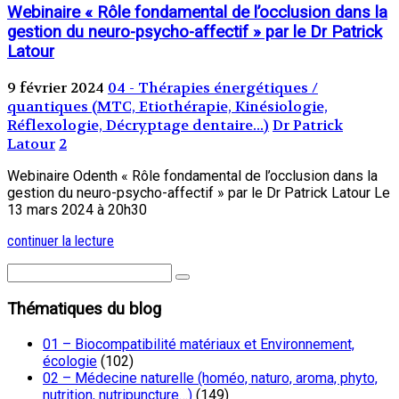
Webinaire « Rôle fondamental de l’occlusion dans la
gestion du neuro-psycho-affectif » par le Dr Patrick
Latour
9 février 2024
04 - Thérapies énergétiques /
quantiques (MTC, Etiothérapie, Kinésiologie,
Réflexologie, Décryptage dentaire...)
Dr Patrick
Latour
2
Webinaire Odenth « Rôle fondamental de l’occlusion dans la
gestion du neuro-psycho-affectif » par le Dr Patrick Latour Le
13 mars 2024 à 20h30
continuer la lecture
Thématiques du blog
01 – Biocompatibilité matériaux et Environnement,
écologie
(102)
02 – Médecine naturelle (homéo, naturo, aroma, phyto,
nutrition, nutripuncture…)
(149)