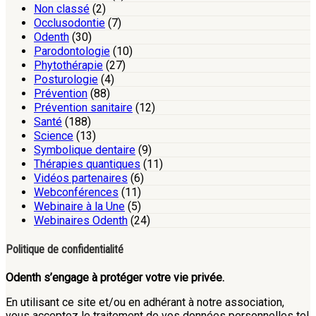
Non classé
(2)
Occlusodontie
(7)
Odenth
(30)
Parodontologie
(10)
Phytothérapie
(27)
Posturologie
(4)
Prévention
(88)
Prévention sanitaire
(12)
Santé
(188)
Science
(13)
Symbolique dentaire
(9)
Thérapies quantiques
(11)
Vidéos partenaires
(6)
Webconférences
(11)
Webinaire à la Une
(5)
Webinaires Odenth
(24)
Politique de confidentialité
Odenth s’engage à protéger votre vie privée.
En utilisant ce site et/ou en adhérant à notre association,
vous acceptez le traitement de vos données personnelles tel