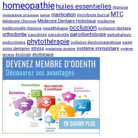
homeopathie
huiles essentielles
hypnose
MTC
mastication
microbiote buccal
implantologie céramique
langue
Médecine Dentaire Holistique
Médecine Chinoise
médecine
occlusion
traditionnelle chinoise
neuralthérapie
occlusion dentaire
parodontologie
orthodontie
parodonte
parodontite
perturbateurs
phytothérapie
endocriniens
pollution électromagnétique
santé
stress
système immunitaire
soins dentaires
symbolique dentaire
système
écologie
étiothérapie
nerveux