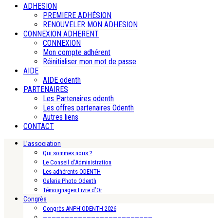
ADHESION
PREMIERE ADHÉSION
RENOUVELER MON ADHESION
CONNEXION ADHERENT
CONNEXION
Mon compte adhérent
Réinitialiser mon mot de passe
AIDE
AIDE odenth
PARTENAIRES
Les Partenaires odenth
Les offres partenaires Odenth
Autres liens
CONTACT
L’association
Qui sommes nous ?
Le Conseil d’Administration
Les adhérents ODENTH
Galerie Photo Odenth
Témoignages Livre d’Or
Congrès
Congrès ANPH’ODENTH 2026
—————————————————————————-