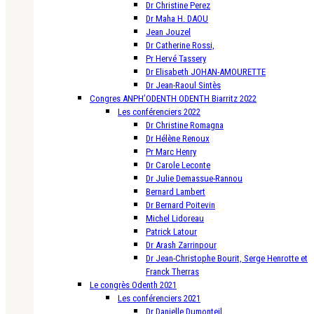
Dr Christine Perez
Dr Maha H. DAOU
Jean Jouzel
Dr Catherine Rossi,
Pr Hervé Tassery
Dr Elisabeth JOHAN-AMOURETTE
Dr Jean-Raoul Sintès
Congres ANPH’ODENTH ODENTH Biarritz 2022
Les conférenciers 2022
Dr Christine Romagna
Dr Hélène Renoux
Pr Marc Henry
Dr Carole Leconte
Dr Julie Demassue-Rannou
Bernard Lambert
Dr Bernard Poitevin
Michel Lidoreau
Patrick Latour
Dr Arash Zarrinpour
Dr Jean-Christophe Bourit, Serge Henrotte et
Franck Therras
Le congrès Odenth 2021
Les conférenciers 2021
Dr Danielle Dumonteil