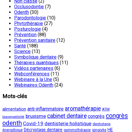
Non classé
(2)
Occlusodontie
(7)
Odenth
(30)
Parodontologie
(10)
Phytothérapie
(27)
Posturologie
(4)
Prévention
(88)
Prévention sanitaire
(12)
Santé
(188)
Science
(13)
Symbolique dentaire
(9)
Thérapies quantiques
(11)
Vidéos partenaires
(6)
Webconférences
(11)
Webinaire à la Une
(5)
Webinaires Odenth
(24)
Mots-clés
aromathérapie
anti-inflammatoire
alimentation
ATM
congrès
cabinet dentaire
bruxisme
congrès
biocompatibilité
odenth
Covid-19
dentisterie holistique
dentisterie
Décryptage dentaire
HE
énergétique
gemmothérapie
gingivite