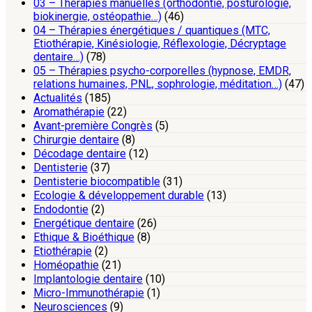
03 – Thérapies manuelles (orthodontie, posturologie,
biokinergie, ostéopathie…)
(46)
04 – Thérapies énergétiques / quantiques (MTC,
Etiothérapie, Kinésiologie, Réflexologie, Décryptage
dentaire…)
(78)
05 – Thérapies psycho-corporelles (hypnose, EMDR,
relations humaines, PNL, sophrologie, méditation…)
(47)
Actualités
(185)
Aromathérapie
(22)
Avant-première Congrès
(5)
Chirurgie dentaire
(8)
Décodage dentaire
(12)
Dentisterie
(37)
Dentisterie biocompatible
(31)
Ecologie & développement durable
(13)
Endodontie
(2)
Energétique dentaire
(26)
Ethique & Bioéthique
(8)
Etiothérapie
(2)
Homéopathie
(21)
Implantologie dentaire
(10)
Micro-Immunothérapie
(1)
Neurosciences
(9)