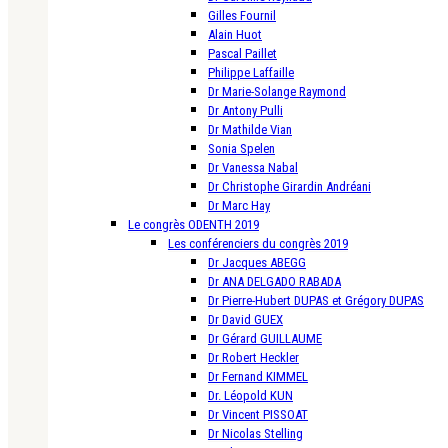
Gilles Fournil
Alain Huot
Pascal Paillet
Philippe Laffaille
Dr Marie-Solange Raymond
Dr Antony Pulli
Dr Mathilde Vian
Sonia Spelen
Dr Vanessa Nabal
Dr Christophe Girardin Andréani
Dr Marc Hay
Le congrès ODENTH 2019
Les conférenciers du congrès 2019
Dr Jacques ABEGG
Dr ANA DELGADO RABADA
Dr Pierre-Hubert DUPAS et Grégory DUPAS
Dr David GUEX
Dr Gérard GUILLAUME
Dr Robert Heckler
Dr Fernand KIMMEL
Dr. Léopold KUN
Dr Vincent PISSOAT
Dr Nicolas Stelling