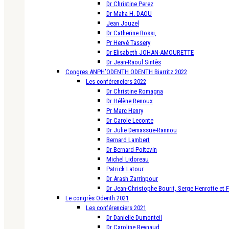
Dr Christine Perez
Dr Maha H. DAOU
Jean Jouzel
Dr Catherine Rossi,
Pr Hervé Tassery
Dr Elisabeth JOHAN-AMOURETTE
Dr Jean-Raoul Sintès
Congres ANPH’ODENTH ODENTH Biarritz 2022
Les conférenciers 2022
Dr Christine Romagna
Dr Hélène Renoux
Pr Marc Henry
Dr Carole Leconte
Dr Julie Demassue-Rannou
Bernard Lambert
Dr Bernard Poitevin
Michel Lidoreau
Patrick Latour
Dr Arash Zarrinpour
Dr Jean-Christophe Bourit, Serge Henrotte et 
Le congrès Odenth 2021
Les conférenciers 2021
Dr Danielle Dumonteil
Dr Caroline Reynaud