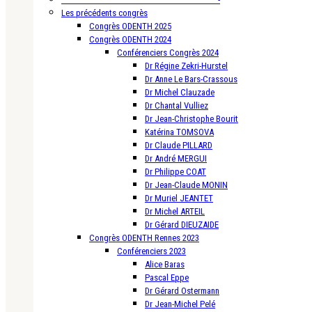
Les précédents congrès
Congrès ODENTH 2025
Congrès ODENTH 2024
Conférenciers Congrès 2024
Dr Régine Zekri-Hurstel
Dr Anne Le Bars-Crassous
Dr Michel Clauzade
Dr Chantal Vulliez
Dr Jean-Christophe Bourit
Katérina TOMSOVA
Dr Claude PILLARD
Dr André MERGUI
Dr Philippe COAT
Dr Jean-Claude MONIN
Dr Muriel JEANTET
Dr Michel ARTEIL
Dr Gérard DIEUZAIDE
Congrès ODENTH Rennes 2023
Conférenciers 2023
Alice Baras
Pascal Eppe
Dr Gérard Ostermann
Dr Jean-Michel Pelé