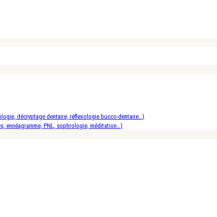
logie, décryptage dentaire, réflexologie bucco-dentaire…)
es, ennéagramme, PNL, sophrologie, méditation…)