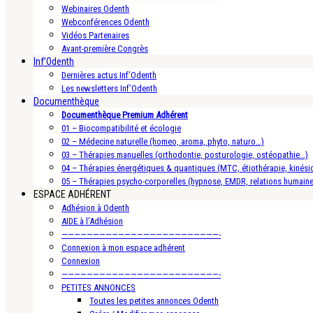
Webinaires Odenth
Webconférences Odenth
Vidéos Partenaires
Avant-première Congrès
Inf’Odenth
Dernières actus Inf’Odenth
Les newsletters Inf’Odenth
Documenthèque
Documenthèque Premium Adhérent
01 – Biocompatibilité et écologie
02 – Médecine naturelle (homeo, aroma, phyto, naturo…)
03 – Thérapies manuelles (orthodontie, posturologie, ostéopathie…)
04 – Thérapies énergétiques & quantiques (MTC, étiothérapie, kinésio
05 – Thérapies psycho-corporelles (hypnose, EMDR, relations humain
ESPACE ADHÉRENT
Adhésion à Odenth
AIDE à l’Adhésion
—————————————————————————-
Connexion à mon espace adhérent
Connexion
—————————————————————————-
PETITES ANNONCES
Toutes les petites annonces Odenth