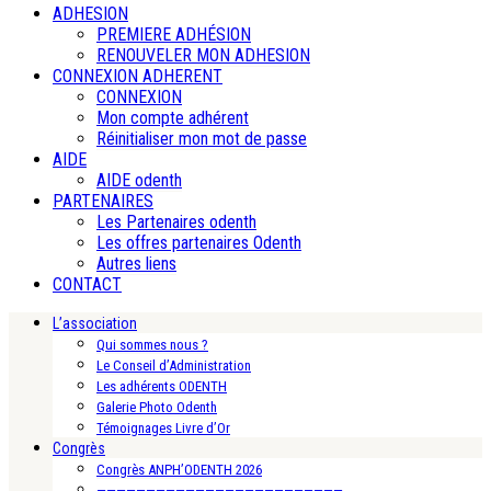
ADHESION
PREMIERE ADHÉSION
RENOUVELER MON ADHESION
CONNEXION ADHERENT
CONNEXION
Mon compte adhérent
Réinitialiser mon mot de passe
AIDE
AIDE odenth
PARTENAIRES
Les Partenaires odenth
Les offres partenaires Odenth
Autres liens
CONTACT
L’association
Qui sommes nous ?
Le Conseil d’Administration
Les adhérents ODENTH
Galerie Photo Odenth
Témoignages Livre d’Or
Congrès
Congrès ANPH’ODENTH 2026
—————————————————————————-