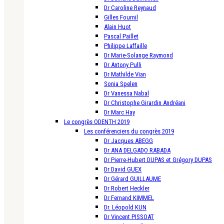
Dr Caroline Reynaud
Gilles Fournil
Alain Huot
Pascal Paillet
Philippe Laffaille
Dr Marie-Solange Raymond
Dr Antony Pulli
Dr Mathilde Vian
Sonia Spelen
Dr Vanessa Nabal
Dr Christophe Girardin Andréani
Dr Marc Hay
Le congrès ODENTH 2019
Les conférenciers du congrès 2019
Dr Jacques ABEGG
Dr ANA DELGADO RABADA
Dr Pierre-Hubert DUPAS et Grégory DUPAS
Dr David GUEX
Dr Gérard GUILLAUME
Dr Robert Heckler
Dr Fernand KIMMEL
Dr. Léopold KUN
Dr Vincent PISSOAT