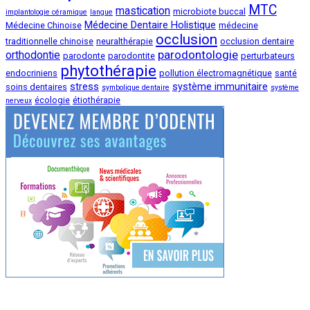
MTC
mastication
microbiote buccal
implantologie céramique
langue
Médecine Dentaire Holistique
Médecine Chinoise
médecine
occlusion
traditionnelle chinoise
neuralthérapie
occlusion dentaire
parodontologie
orthodontie
parodonte
parodontite
perturbateurs
phytothérapie
endocriniens
pollution électromagnétique
santé
stress
système immunitaire
soins dentaires
symbolique dentaire
système
écologie
étiothérapie
nerveux