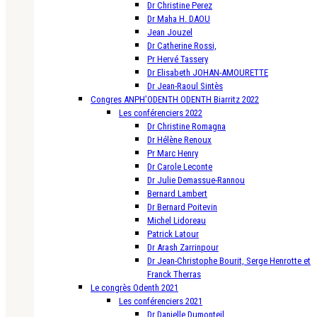
Dr Christine Perez
Dr Maha H. DAOU
Jean Jouzel
Dr Catherine Rossi,
Pr Hervé Tassery
Dr Elisabeth JOHAN-AMOURETTE
Dr Jean-Raoul Sintès
Congres ANPH’ODENTH ODENTH Biarritz 2022
Les conférenciers 2022
Dr Christine Romagna
Dr Hélène Renoux
Pr Marc Henry
Dr Carole Leconte
Dr Julie Demassue-Rannou
Bernard Lambert
Dr Bernard Poitevin
Michel Lidoreau
Patrick Latour
Dr Arash Zarrinpour
Dr Jean-Christophe Bourit, Serge Henrotte et
Franck Therras
Le congrès Odenth 2021
Les conférenciers 2021
Dr Danielle Dumonteil