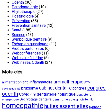
Odenth
(30)
Parodontologie
(10)
Phytothérapie
(27)
Posturologie
(4)
Prévention
(88)
Prévention sanitaire
(12)
Santé
(188)
Science
(13)
Symbolique dentaire
(9)
Thérapies quantiques
(11)
Vidéos partenaires
(6)
Webconférences
(11)
Webinaire à la Une
(5)
Webinaires Odenth
(24)
Mots-clés
aromathérapie
anti-inflammatoire
alimentation
ATM
congrès
cabinet dentaire
bruxisme
congrès
biocompatibilité
odenth
Covid-19
dentisterie holistique
dentisterie
Décryptage dentaire
HE
énergétique
gemmothérapie
gingivite
homeopathie
huiles essentielles
hypnose