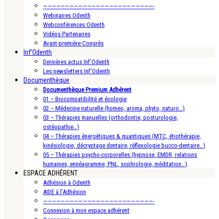
—————————————————————————-
Webinaires Odenth
Webconférences Odenth
Vidéos Partenaires
Avant-première Congrès
Inf’Odenth
Dernières actus Inf’Odenth
Les newsletters Inf’Odenth
Documenthèque
Documenthèque Premium Adhérent
01 – Biocompatibilité et écologie
02 – Médecine naturelle (homeo, aroma, phyto, naturo…)
03 – Thérapies manuelles (orthodontie, posturologie,
ostéopathie…)
04 – Thérapies énergétiques & quantiques (MTC, étiothérapie,
kinésiologie, décryptage dentaire, réflexologie bucco-dentaire…)
05 – Thérapies psycho-corporelles (hypnose, EMDR, relations
humaines, ennéagramme, PNL, sophrologie, méditation…)
ESPACE ADHÉRENT
Adhésion à Odenth
AIDE à l’Adhésion
—————————————————————————-
Connexion à mon espace adhérent