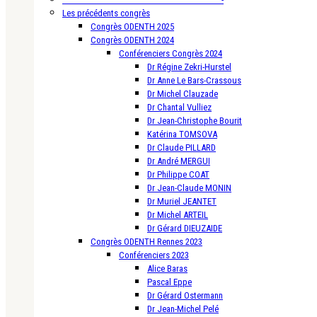
Les précédents congrès
Congrès ODENTH 2025
Congrès ODENTH 2024
Conférenciers Congrès 2024
Dr Régine Zekri-Hurstel
Dr Anne Le Bars-Crassous
Dr Michel Clauzade
Dr Chantal Vulliez
Dr Jean-Christophe Bourit
Katérina TOMSOVA
Dr Claude PILLARD
Dr André MERGUI
Dr Philippe COAT
Dr Jean-Claude MONIN
Dr Muriel JEANTET
Dr Michel ARTEIL
Dr Gérard DIEUZAIDE
Congrès ODENTH Rennes 2023
Conférenciers 2023
Alice Baras
Pascal Eppe
Dr Gérard Ostermann
Dr Jean-Michel Pelé