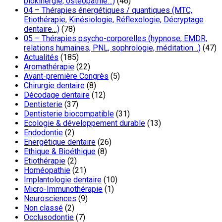
biokinergie, ostéopathie…)
(46)
04 – Thérapies énergétiques / quantiques (MTC,
Etiothérapie, Kinésiologie, Réflexologie, Décryptage
dentaire…)
(78)
05 – Thérapies psycho-corporelles (hypnose, EMDR,
relations humaines, PNL, sophrologie, méditation…)
(47)
Actualités
(185)
Aromathérapie
(22)
Avant-première Congrès
(5)
Chirurgie dentaire
(8)
Décodage dentaire
(12)
Dentisterie
(37)
Dentisterie biocompatible
(31)
Ecologie & développement durable
(13)
Endodontie
(2)
Energétique dentaire
(26)
Ethique & Bioéthique
(8)
Etiothérapie
(2)
Homéopathie
(21)
Implantologie dentaire
(10)
Micro-Immunothérapie
(1)
Neurosciences
(9)
Non classé
(2)
Occlusodontie
(7)