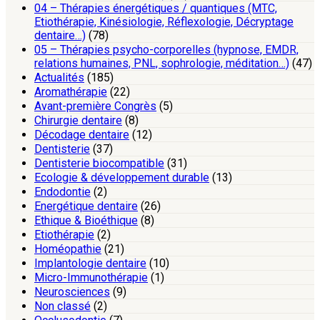
04 – Thérapies énergétiques / quantiques (MTC,
Etiothérapie, Kinésiologie, Réflexologie, Décryptage
dentaire…)
(78)
05 – Thérapies psycho-corporelles (hypnose, EMDR,
relations humaines, PNL, sophrologie, méditation…)
(47)
Actualités
(185)
Aromathérapie
(22)
Avant-première Congrès
(5)
Chirurgie dentaire
(8)
Décodage dentaire
(12)
Dentisterie
(37)
Dentisterie biocompatible
(31)
Ecologie & développement durable
(13)
Endodontie
(2)
Energétique dentaire
(26)
Ethique & Bioéthique
(8)
Etiothérapie
(2)
Homéopathie
(21)
Implantologie dentaire
(10)
Micro-Immunothérapie
(1)
Neurosciences
(9)
Non classé
(2)