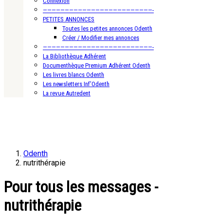
Connexion
—————————————————————————-
PETITES ANNONCES
Toutes les petites annonces Odenth
Créer / Modifier mes annonces
—————————————————————————-
La Bibliothèque Adhérent
Documenthèque Premium Adhérent Odenth
Les livres blancs Odenth
Les newsletters Inf’Odenth
La revue Autredent
Odenth
nutrithérapie
Pour tous les messages -
nutrithérapie