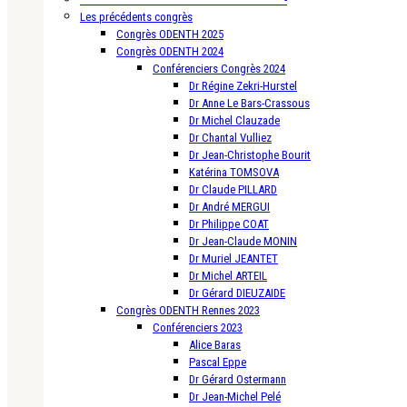
Les précédents congrès
Congrès ODENTH 2025
Congrès ODENTH 2024
Conférenciers Congrès 2024
Dr Régine Zekri-Hurstel
Dr Anne Le Bars-Crassous
Dr Michel Clauzade
Dr Chantal Vulliez
Dr Jean-Christophe Bourit
Katérina TOMSOVA
Dr Claude PILLARD
Dr André MERGUI
Dr Philippe COAT
Dr Jean-Claude MONIN
Dr Muriel JEANTET
Dr Michel ARTEIL
Dr Gérard DIEUZAIDE
Congrès ODENTH Rennes 2023
Conférenciers 2023
Alice Baras
Pascal Eppe
Dr Gérard Ostermann
Dr Jean-Michel Pelé