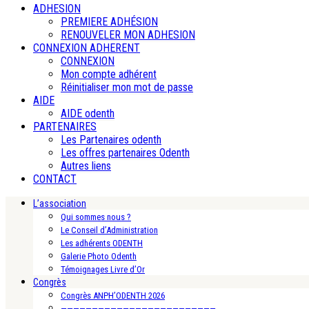
ADHESION
PREMIERE ADHÉSION
RENOUVELER MON ADHESION
CONNEXION ADHERENT
CONNEXION
Mon compte adhérent
Réinitialiser mon mot de passe
AIDE
AIDE odenth
PARTENAIRES
Les Partenaires odenth
Les offres partenaires Odenth
Autres liens
CONTACT
L’association
Qui sommes nous ?
Le Conseil d’Administration
Les adhérents ODENTH
Galerie Photo Odenth
Témoignages Livre d’Or
Congrès
Congrès ANPH’ODENTH 2026
—————————————————————————-