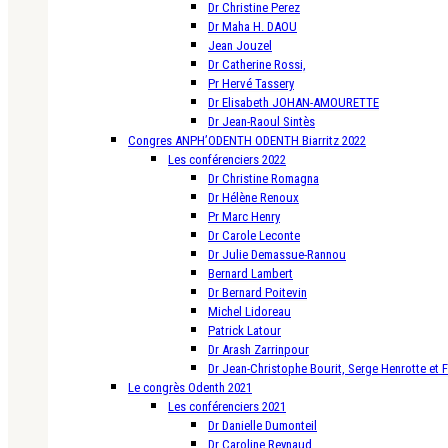
Dr Christine Perez
Dr Maha H. DAOU
Jean Jouzel
Dr Catherine Rossi,
Pr Hervé Tassery
Dr Elisabeth JOHAN-AMOURETTE
Dr Jean-Raoul Sintès
Congres ANPH’ODENTH ODENTH Biarritz 2022
Les conférenciers 2022
Dr Christine Romagna
Dr Hélène Renoux
Pr Marc Henry
Dr Carole Leconte
Dr Julie Demassue-Rannou
Bernard Lambert
Dr Bernard Poitevin
Michel Lidoreau
Patrick Latour
Dr Arash Zarrinpour
Dr Jean-Christophe Bourit, Serge Henrotte et 
Le congrès Odenth 2021
Les conférenciers 2021
Dr Danielle Dumonteil
Dr Caroline Reynaud