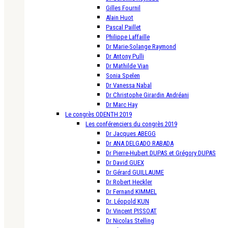
Gilles Fournil
Alain Huot
Pascal Paillet
Philippe Laffaille
Dr Marie-Solange Raymond
Dr Antony Pulli
Dr Mathilde Vian
Sonia Spelen
Dr Vanessa Nabal
Dr Christophe Girardin Andréani
Dr Marc Hay
Le congrès ODENTH 2019
Les conférenciers du congrès 2019
Dr Jacques ABEGG
Dr ANA DELGADO RABADA
Dr Pierre-Hubert DUPAS et Grégory DUPAS
Dr David GUEX
Dr Gérard GUILLAUME
Dr Robert Heckler
Dr Fernand KIMMEL
Dr. Léopold KUN
Dr Vincent PISSOAT
Dr Nicolas Stelling