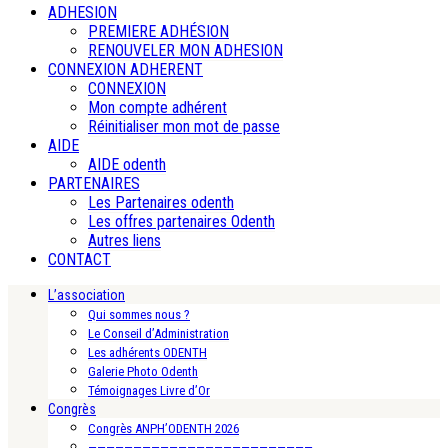
ADHESION
PREMIERE ADHÉSION
RENOUVELER MON ADHESION
CONNEXION ADHERENT
CONNEXION
Mon compte adhérent
Réinitialiser mon mot de passe
AIDE
AIDE odenth
PARTENAIRES
Les Partenaires odenth
Les offres partenaires Odenth
Autres liens
CONTACT
L’association
Qui sommes nous ?
Le Conseil d’Administration
Les adhérents ODENTH
Galerie Photo Odenth
Témoignages Livre d’Or
Congrès
Congrès ANPH’ODENTH 2026
—————————————————————————-