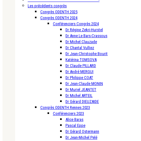
Les précédents congrès
Congrès ODENTH 2025
Congrès ODENTH 2024
Conférenciers Congrès 2024
Dr Régine Zekri-Hurstel
Dr Anne Le Bars-Crassous
Dr Michel Clauzade
Dr Chantal Vulliez
Dr Jean-Christophe Bourit
Katérina TOMSOVA
Dr Claude PILLARD
Dr André MERGUI
Dr Philippe COAT
Dr Jean-Claude MONIN
Dr Muriel JEANTET
Dr Michel ARTEIL
Dr Gérard DIEUZAIDE
Congrès ODENTH Rennes 2023
Conférenciers 2023
Alice Baras
Pascal Eppe
Dr Gérard Ostermann
Dr Jean-Michel Pelé