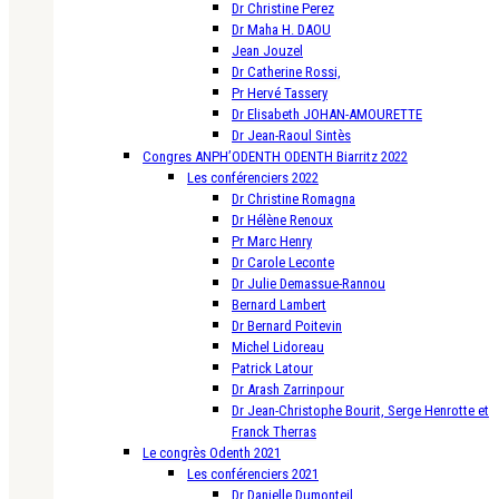
Dr Christine Perez
Dr Maha H. DAOU
Jean Jouzel
Dr Catherine Rossi,
Pr Hervé Tassery
Dr Elisabeth JOHAN-AMOURETTE
Dr Jean-Raoul Sintès
Congres ANPH’ODENTH ODENTH Biarritz 2022
Les conférenciers 2022
Dr Christine Romagna
Dr Hélène Renoux
Pr Marc Henry
Dr Carole Leconte
Dr Julie Demassue-Rannou
Bernard Lambert
Dr Bernard Poitevin
Michel Lidoreau
Patrick Latour
Dr Arash Zarrinpour
Dr Jean-Christophe Bourit, Serge Henrotte et
Franck Therras
Le congrès Odenth 2021
Les conférenciers 2021
Dr Danielle Dumonteil