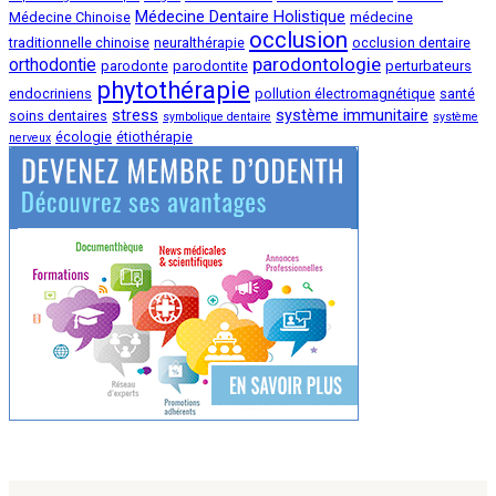
Médecine Dentaire Holistique
Médecine Chinoise
médecine
occlusion
traditionnelle chinoise
neuralthérapie
occlusion dentaire
parodontologie
orthodontie
parodonte
parodontite
perturbateurs
phytothérapie
endocriniens
pollution électromagnétique
santé
stress
système immunitaire
soins dentaires
symbolique dentaire
système
écologie
étiothérapie
nerveux