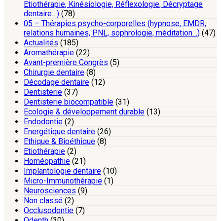
Etiothérapie, Kinésiologie, Réflexologie, Décryptage
dentaire…)
(78)
05 – Thérapies psycho-corporelles (hypnose, EMDR,
relations humaines, PNL, sophrologie, méditation…)
(47)
Actualités
(185)
Aromathérapie
(22)
Avant-première Congrès
(5)
Chirurgie dentaire
(8)
Décodage dentaire
(12)
Dentisterie
(37)
Dentisterie biocompatible
(31)
Ecologie & développement durable
(13)
Endodontie
(2)
Energétique dentaire
(26)
Ethique & Bioéthique
(8)
Etiothérapie
(2)
Homéopathie
(21)
Implantologie dentaire
(10)
Micro-Immunothérapie
(1)
Neurosciences
(9)
Non classé
(2)
Occlusodontie
(7)
Odenth
(30)