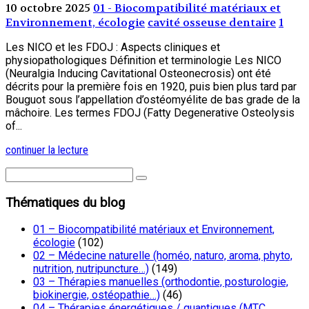
10 octobre 2025
01 - Biocompatibilité matériaux et
Environnement, écologie
cavité osseuse dentaire
1
Les NICO et les FDOJ : Aspects cliniques et
physiopathologiques Définition et terminologie Les NICO
(Neuralgia Inducing Cavitational Osteonecrosis) ont été
décrits pour la première fois en 1920, puis bien plus tard par
Bouguot sous l’appellation d’ostéomyélite de bas grade de la
mâchoire. Les termes FDOJ (Fatty Degenerative Osteolysis
of...
continuer la lecture
Thématiques du blog
01 – Biocompatibilité matériaux et Environnement,
écologie
(102)
02 – Médecine naturelle (homéo, naturo, aroma, phyto,
nutrition, nutripuncture…)
(149)
03 – Thérapies manuelles (orthodontie, posturologie,
biokinergie, ostéopathie…)
(46)
04 – Thérapies énergétiques / quantiques (MTC,