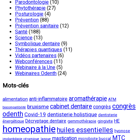
Parodontologie
(10)
Phytothérapie
(27)
Posturologie
(4)
Prévention
(88)
Prévention sanitaire
(12)
Santé
(188)
Science
(13)
Symbolique dentaire
(9)
Thérapies quantiques
(11)
Vidéos partenaires
(6)
Webconférences
(11)
Webinaire à la Une
(5)
Webinaires Odenth
(24)
Mots-clés
aromathérapie
anti-inflammatoire
alimentation
ATM
congrès
cabinet dentaire
bruxisme
congrès
biocompatibilité
odenth
Covid-19
dentisterie holistique
dentisterie
Décryptage dentaire
HE
énergétique
gemmothérapie
gingivite
homeopathie
huiles essentielles
hypnose
MTC
mastication
microbiote buccal
implantologie céramique
langue