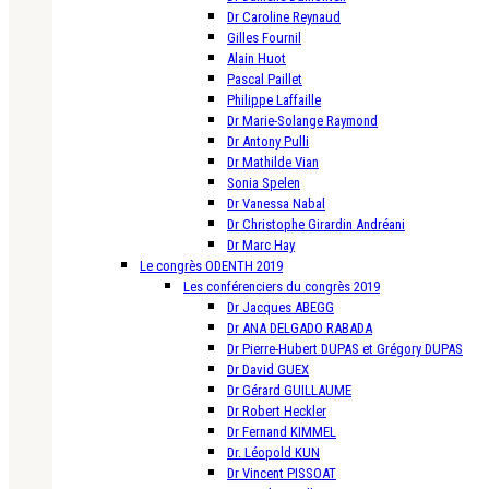
Dr Caroline Reynaud
Gilles Fournil
Alain Huot
Pascal Paillet
Philippe Laffaille
Dr Marie-Solange Raymond
Dr Antony Pulli
Dr Mathilde Vian
Sonia Spelen
Dr Vanessa Nabal
Dr Christophe Girardin Andréani
Dr Marc Hay
Le congrès ODENTH 2019
Les conférenciers du congrès 2019
Dr Jacques ABEGG
Dr ANA DELGADO RABADA
Dr Pierre-Hubert DUPAS et Grégory DUPAS
Dr David GUEX
Dr Gérard GUILLAUME
Dr Robert Heckler
Dr Fernand KIMMEL
Dr. Léopold KUN
Dr Vincent PISSOAT