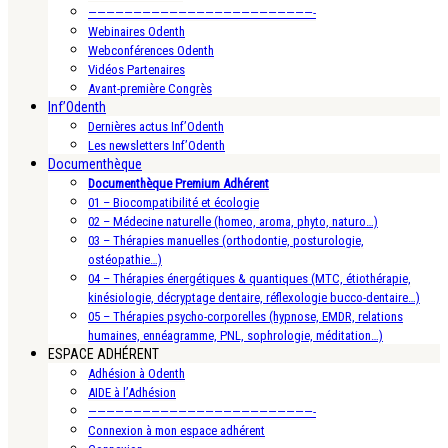
—————————————————————————-
Webinaires Odenth
Webconférences Odenth
Vidéos Partenaires
Avant-première Congrès
Inf’Odenth
Dernières actus Inf’Odenth
Les newsletters Inf’Odenth
Documenthèque
Documenthèque Premium Adhérent
01 – Biocompatibilité et écologie
02 – Médecine naturelle (homeo, aroma, phyto, naturo…)
03 – Thérapies manuelles (orthodontie, posturologie,
ostéopathie…)
04 – Thérapies énergétiques & quantiques (MTC, étiothérapie,
kinésiologie, décryptage dentaire, réflexologie bucco-dentaire…)
05 – Thérapies psycho-corporelles (hypnose, EMDR, relations
humaines, ennéagramme, PNL, sophrologie, méditation…)
ESPACE ADHÉRENT
Adhésion à Odenth
AIDE à l’Adhésion
—————————————————————————-
Connexion à mon espace adhérent