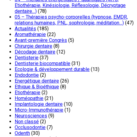
Etiothérapie, Kinésiologie, Réflexologie, Décryptage
dentaire…)
(78)
05 – Thérapies psycho-corporelles (hypnose, EMDR,
relations humaines, PNL, sophrologie, méditation…)
(47)
Actualités
(185)
Aromathérapie
(22)
Avant-première Congrès
(5)
Chirurgie dentaire
(8)
Décodage dentaire
(12)
Dentisterie
(37)
Dentisterie biocompatible
(31)
Ecologie & développement durable
(13)
Endodontie
(2)
Energétique dentaire
(26)
Ethique & Bioéthique
(8)
Etiothérapie
(2)
Homéopathie
(21)
Implantologie dentaire
(10)
Micro-Immunothérapie
(1)
Neurosciences
(9)
Non classé
(2)
Occlusodontie
(7)
Odenth
(30)