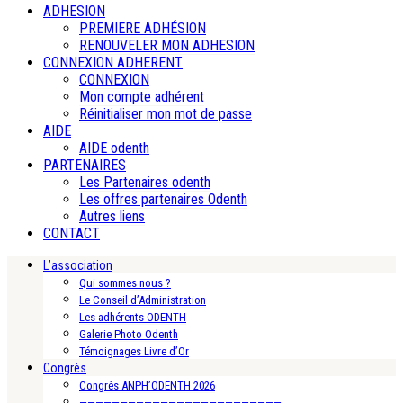
ADHESION
PREMIERE ADHÉSION
RENOUVELER MON ADHESION
CONNEXION ADHERENT
CONNEXION
Mon compte adhérent
Réinitialiser mon mot de passe
AIDE
AIDE odenth
PARTENAIRES
Les Partenaires odenth
Les offres partenaires Odenth
Autres liens
CONTACT
L’association
Qui sommes nous ?
Le Conseil d’Administration
Les adhérents ODENTH
Galerie Photo Odenth
Témoignages Livre d’Or
Congrès
Congrès ANPH’ODENTH 2026
—————————————————————————-