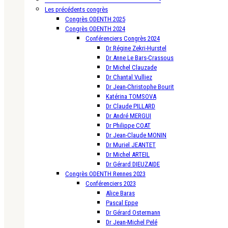
Les précédents congrès
Congrès ODENTH 2025
Congrès ODENTH 2024
Conférenciers Congrès 2024
Dr Régine Zekri-Hurstel
Dr Anne Le Bars-Crassous
Dr Michel Clauzade
Dr Chantal Vulliez
Dr Jean-Christophe Bourit
Katérina TOMSOVA
Dr Claude PILLARD
Dr André MERGUI
Dr Philippe COAT
Dr Jean-Claude MONIN
Dr Muriel JEANTET
Dr Michel ARTEIL
Dr Gérard DIEUZAIDE
Congrès ODENTH Rennes 2023
Conférenciers 2023
Alice Baras
Pascal Eppe
Dr Gérard Ostermann
Dr Jean-Michel Pelé