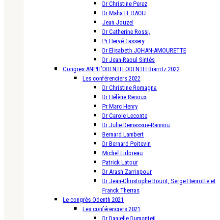
Dr Christine Perez
Dr Maha H. DAOU
Jean Jouzel
Dr Catherine Rossi,
Pr Hervé Tassery
Dr Elisabeth JOHAN-AMOURETTE
Dr Jean-Raoul Sintès
Congres ANPH’ODENTH ODENTH Biarritz 2022
Les conférenciers 2022
Dr Christine Romagna
Dr Hélène Renoux
Pr Marc Henry
Dr Carole Leconte
Dr Julie Demassue-Rannou
Bernard Lambert
Dr Bernard Poitevin
Michel Lidoreau
Patrick Latour
Dr Arash Zarrinpour
Dr Jean-Christophe Bourit, Serge Henrotte et
Franck Therras
Le congrès Odenth 2021
Les conférenciers 2021
Dr Danielle Dumonteil