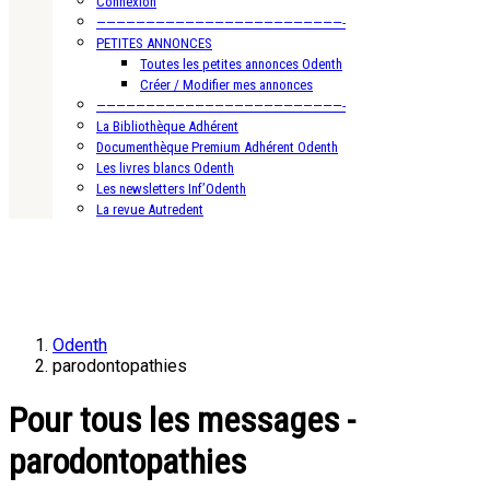
Connexion
—————————————————————————-
PETITES ANNONCES
Toutes les petites annonces Odenth
Créer / Modifier mes annonces
—————————————————————————-
La Bibliothèque Adhérent
Documenthèque Premium Adhérent Odenth
Les livres blancs Odenth
Les newsletters Inf’Odenth
La revue Autredent
Odenth
parodontopathies
Pour tous les messages -
parodontopathies