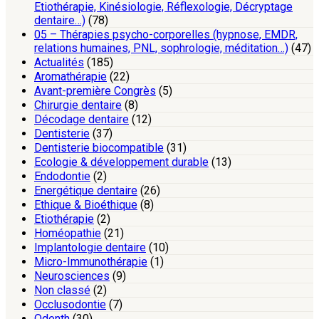
Etiothérapie, Kinésiologie, Réflexologie, Décryptage
dentaire…)
(78)
05 – Thérapies psycho-corporelles (hypnose, EMDR,
relations humaines, PNL, sophrologie, méditation…)
(47)
Actualités
(185)
Aromathérapie
(22)
Avant-première Congrès
(5)
Chirurgie dentaire
(8)
Décodage dentaire
(12)
Dentisterie
(37)
Dentisterie biocompatible
(31)
Ecologie & développement durable
(13)
Endodontie
(2)
Energétique dentaire
(26)
Ethique & Bioéthique
(8)
Etiothérapie
(2)
Homéopathie
(21)
Implantologie dentaire
(10)
Micro-Immunothérapie
(1)
Neurosciences
(9)
Non classé
(2)
Occlusodontie
(7)
Odenth
(30)