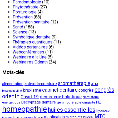
Parodontologie
(10)
Phytothérapie
(27)
Posturologie
(4)
Prévention
(88)
Prévention sanitaire
(12)
Santé
(188)
Science
(13)
Symbolique dentaire
(9)
Thérapies quantiques
(11)
Vidéos partenaires
(6)
Webconférences
(11)
Webinaire à la Une
(5)
Webinaires Odenth
(24)
Mots-clés
aromathérapie
anti-inflammatoire
alimentation
ATM
congrès
cabinet dentaire
bruxisme
congrès
biocompatibilité
odenth
Covid-19
dentisterie holistique
dentisterie
Décryptage dentaire
HE
énergétique
gemmothérapie
gingivite
homeopathie
huiles essentielles
hypnose
MTC
mastication
microbiote buccal
implantologie céramique
langue