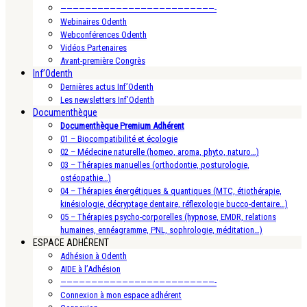
—————————————————————————-
Webinaires Odenth
Webconférences Odenth
Vidéos Partenaires
Avant-première Congrès
Inf’Odenth
Dernières actus Inf’Odenth
Les newsletters Inf’Odenth
Documenthèque
Documenthèque Premium Adhérent
01 – Biocompatibilité et écologie
02 – Médecine naturelle (homeo, aroma, phyto, naturo…)
03 – Thérapies manuelles (orthodontie, posturologie,
ostéopathie…)
04 – Thérapies énergétiques & quantiques (MTC, étiothérapie,
kinésiologie, décryptage dentaire, réflexologie bucco-dentaire…)
05 – Thérapies psycho-corporelles (hypnose, EMDR, relations
humaines, ennéagramme, PNL, sophrologie, méditation…)
ESPACE ADHÉRENT
Adhésion à Odenth
AIDE à l’Adhésion
—————————————————————————-
Connexion à mon espace adhérent