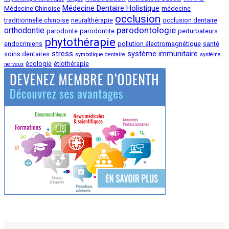
Médecine Dentaire Holistique
Médecine Chinoise
médecine
occlusion
traditionnelle chinoise
neuralthérapie
occlusion dentaire
parodontologie
orthodontie
parodonte
parodontite
perturbateurs
phytothérapie
endocriniens
pollution électromagnétique
santé
stress
système immunitaire
soins dentaires
symbolique dentaire
système
écologie
étiothérapie
nerveux