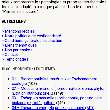
mieux comprendre les pathologies et proposer les thérapies
les mieux adaptées à chaque patient, dans le respect du
“Primum non nocere”.
AUTRES LIENS :
> Mentions légales
> Notre politique de confidentialité
> Conditions générales d’utilisation
> Liens thématiques
> Nos partenaires
> Contact
> Témoignages
BLOG INF’ODENTH : LES THEMES
01 – Biocompatibilité matériaux et Environnement,
écologie
(102)
02 – Médecine naturelle (homéo, naturo, aroma, phyto,
nutrition, nutripuncture…)
(149)
03 – Thérapies manuelles (orthodontie, posturologie,
biokinergie, ostéopathie…)
(46)
04 – Thérapies énergétiques / quantiques (MTC,