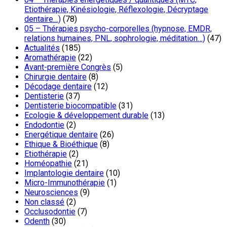
Etiothérapie, Kinésiologie, Réflexologie, Décryptage
dentaire…)
(78)
05 – Thérapies psycho-corporelles (hypnose, EMDR,
relations humaines, PNL, sophrologie, méditation…)
(47)
Actualités
(185)
Aromathérapie
(22)
Avant-première Congrès
(5)
Chirurgie dentaire
(8)
Décodage dentaire
(12)
Dentisterie
(37)
Dentisterie biocompatible
(31)
Ecologie & développement durable
(13)
Endodontie
(2)
Energétique dentaire
(26)
Ethique & Bioéthique
(8)
Etiothérapie
(2)
Homéopathie
(21)
Implantologie dentaire
(10)
Micro-Immunothérapie
(1)
Neurosciences
(9)
Non classé
(2)
Occlusodontie
(7)
Odenth
(30)