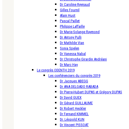
Dr Caroline Reynaud
Gilles Fournil
Alain Huot
Pascal Paillet
Philippe Laffaille
Dr Marie-Solange Raymond
Dr Antony Pulli
Dr Mathilde Vian
Sonia Spelen
Dr Vanessa Nabal
Dr Christophe Girardin Andréani
Dr Marc Hay
Le congrès ODENTH 2019
Les conférenciers du congrès 2019
Dr Jacques ABEGG
Dr ANA DELGADO RABADA
Dr Pierre-Hubert DUPAS et Grégory DUPAS
Dr David GUEX
Dr Gérard GUILLAUME
Dr Robert Heckler
Dr Fernand KIMMEL
Dr. Léopold KUN
Dr Vincent PISSOAT