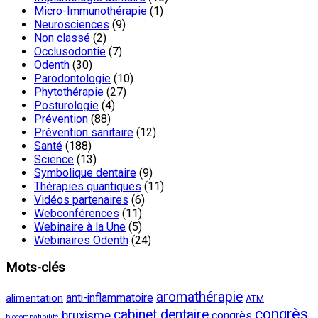
Micro-Immunothérapie
(1)
Neurosciences
(9)
Non classé
(2)
Occlusodontie
(7)
Odenth
(30)
Parodontologie
(10)
Phytothérapie
(27)
Posturologie
(4)
Prévention
(88)
Prévention sanitaire
(12)
Santé
(188)
Science
(13)
Symbolique dentaire
(9)
Thérapies quantiques
(11)
Vidéos partenaires
(6)
Webconférences
(11)
Webinaire à la Une
(5)
Webinaires Odenth
(24)
Mots-clés
aromathérapie
anti-inflammatoire
alimentation
ATM
congrès
cabinet dentaire
bruxisme
congrès
biocompatibilité