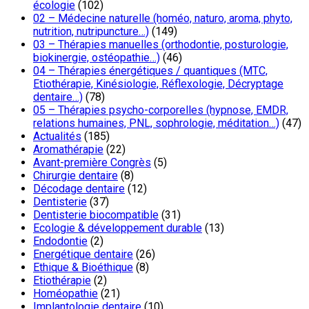
écologie
(102)
02 – Médecine naturelle (homéo, naturo, aroma, phyto,
nutrition, nutripuncture…)
(149)
03 – Thérapies manuelles (orthodontie, posturologie,
biokinergie, ostéopathie…)
(46)
04 – Thérapies énergétiques / quantiques (MTC,
Etiothérapie, Kinésiologie, Réflexologie, Décryptage
dentaire…)
(78)
05 – Thérapies psycho-corporelles (hypnose, EMDR,
relations humaines, PNL, sophrologie, méditation…)
(47)
Actualités
(185)
Aromathérapie
(22)
Avant-première Congrès
(5)
Chirurgie dentaire
(8)
Décodage dentaire
(12)
Dentisterie
(37)
Dentisterie biocompatible
(31)
Ecologie & développement durable
(13)
Endodontie
(2)
Energétique dentaire
(26)
Ethique & Bioéthique
(8)
Etiothérapie
(2)
Homéopathie
(21)
Implantologie dentaire
(10)