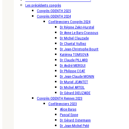
Les précédents congrès
Congrès ODENTH 2025
Congrès ODENTH 2024
Conférenciers Congrès 2024
Dr Régine Zekri-Hurstel
Dr Anne Le Bars-Crassous
Dr Michel Clauzade
Dr Chantal Vulliez
Dr Jean-Christophe Bourit
Katérina TOMSOVA
Dr Claude PILLARD
Dr André MERGUI
Dr Philippe COAT
Dr Jean-Claude MONIN
Dr Muriel JEANTET
Dr Michel ARTEIL
Dr Gérard DIEUZAIDE
Congrès ODENTH Rennes 2023
Conférenciers 2023
Alice Baras
Pascal Eppe
Dr Gérard Ostermann
Dr Jean-Michel Pelé