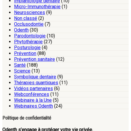
Implantologie dentaire
(10)
Micro-Immunothérapie
(1)
Neurosciences
(9)
Non classé
(2)
Occlusodontie
(7)
Odenth
(30)
Parodontologie
(10)
Phytothérapie
(27)
Posturologie
(4)
Prévention
(88)
Prévention sanitaire
(12)
Santé
(188)
Science
(13)
Symbolique dentaire
(9)
Thérapies quantiques
(11)
Vidéos partenaires
(6)
Webconférences
(11)
Webinaire à la Une
(5)
Webinaires Odenth
(24)
Politique de confidentialité
Odenth s’engage à protéger votre vie privée.