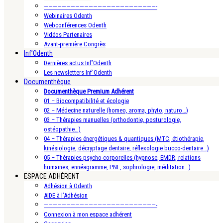
—————————————————————————-
Webinaires Odenth
Webconférences Odenth
Vidéos Partenaires
Avant-première Congrès
Inf’Odenth
Dernières actus Inf’Odenth
Les newsletters Inf’Odenth
Documenthèque
Documenthèque Premium Adhérent
01 – Biocompatibilité et écologie
02 – Médecine naturelle (homeo, aroma, phyto, naturo…)
03 – Thérapies manuelles (orthodontie, posturologie,
ostéopathie…)
04 – Thérapies énergétiques & quantiques (MTC, étiothérapie,
kinésiologie, décryptage dentaire, réflexologie bucco-dentaire…)
05 – Thérapies psycho-corporelles (hypnose, EMDR, relations
humaines, ennéagramme, PNL, sophrologie, méditation…)
ESPACE ADHÉRENT
Adhésion à Odenth
AIDE à l’Adhésion
—————————————————————————-
Connexion à mon espace adhérent