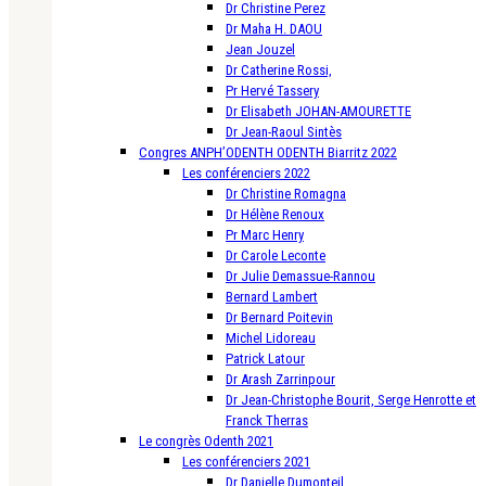
Dr Christine Perez
Dr Maha H. DAOU
Jean Jouzel
Dr Catherine Rossi,
Pr Hervé Tassery
Dr Elisabeth JOHAN-AMOURETTE
Dr Jean-Raoul Sintès
Congres ANPH’ODENTH ODENTH Biarritz 2022
Les conférenciers 2022
Dr Christine Romagna
Dr Hélène Renoux
Pr Marc Henry
Dr Carole Leconte
Dr Julie Demassue-Rannou
Bernard Lambert
Dr Bernard Poitevin
Michel Lidoreau
Patrick Latour
Dr Arash Zarrinpour
Dr Jean-Christophe Bourit, Serge Henrotte et
Franck Therras
Le congrès Odenth 2021
Les conférenciers 2021
Dr Danielle Dumonteil