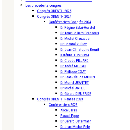
Les précédents congrès
Congrès ODENTH 2025
Congrès ODENTH 2024
Conférenciers Congrès 2024
Dr Régine Zekri-Hurstel
Dr Anne Le Bars-Crassous
Dr Michel Clauzade
Dr Chantal Vulliez
Dr Jean-Christophe Bourit
Katérina TOMSOVA
Dr Claude PILLARD
Dr André MERGUI
Dr Philippe COAT
Dr Jean-Claude MONIN
Dr Muriel JEANTET
Dr Michel ARTEIL
Dr Gérard DIEUZAIDE
Congrès ODENTH Rennes 2023
Conférenciers 2023
Alice Baras
Pascal Eppe
Dr Gérard Ostermann
Dr Jean-Michel Pelé