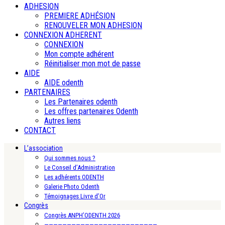
ADHESION
PREMIERE ADHÉSION
RENOUVELER MON ADHESION
CONNEXION ADHERENT
CONNEXION
Mon compte adhérent
Réinitialiser mon mot de passe
AIDE
AIDE odenth
PARTENAIRES
Les Partenaires odenth
Les offres partenaires Odenth
Autres liens
CONTACT
L’association
Qui sommes nous ?
Le Conseil d’Administration
Les adhérents ODENTH
Galerie Photo Odenth
Témoignages Livre d’Or
Congrès
Congrès ANPH’ODENTH 2026
—————————————————————————-