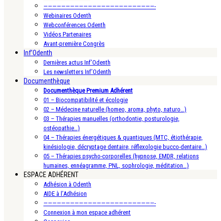
—————————————————————————-
Webinaires Odenth
Webconférences Odenth
Vidéos Partenaires
Avant-première Congrès
Inf’Odenth
Dernières actus Inf’Odenth
Les newsletters Inf’Odenth
Documenthèque
Documenthèque Premium Adhérent
01 – Biocompatibilité et écologie
02 – Médecine naturelle (homeo, aroma, phyto, naturo…)
03 – Thérapies manuelles (orthodontie, posturologie,
ostéopathie…)
04 – Thérapies énergétiques & quantiques (MTC, étiothérapie,
kinésiologie, décryptage dentaire, réflexologie bucco-dentaire…)
05 – Thérapies psycho-corporelles (hypnose, EMDR, relations
humaines, ennéagramme, PNL, sophrologie, méditation…)
ESPACE ADHÉRENT
Adhésion à Odenth
AIDE à l’Adhésion
—————————————————————————-
Connexion à mon espace adhérent