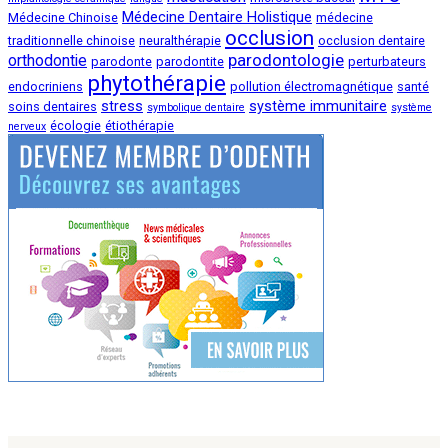
Médecine Dentaire Holistique
Médecine Chinoise
médecine
occlusion
traditionnelle chinoise
neuralthérapie
occlusion dentaire
parodontologie
orthodontie
parodonte
parodontite
perturbateurs
phytothérapie
endocriniens
pollution électromagnétique
santé
stress
système immunitaire
soins dentaires
symbolique dentaire
système
écologie
étiothérapie
nerveux