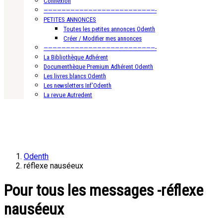
Connexion
—————————————————————————-
PETITES ANNONCES
Toutes les petites annonces Odenth
Créer / Modifier mes annonces
—————————————————————————-
La Bibliothèque Adhérent
Documenthèque Premium Adhérent Odenth
Les livres blancs Odenth
Les newsletters Inf’Odenth
La revue Autredent
Odenth
réflexe nauséeux
Pour tous les messages -réflexe
nauséeux