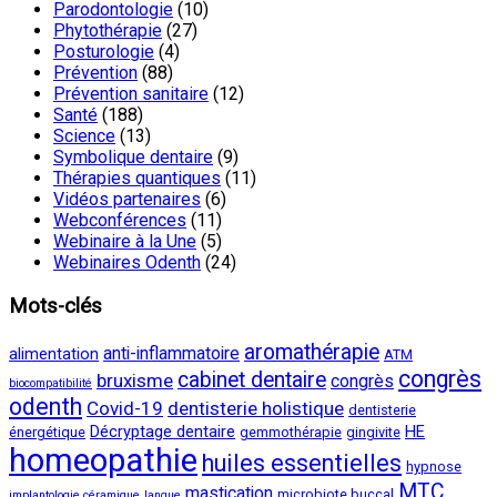
Parodontologie
(10)
Phytothérapie
(27)
Posturologie
(4)
Prévention
(88)
Prévention sanitaire
(12)
Santé
(188)
Science
(13)
Symbolique dentaire
(9)
Thérapies quantiques
(11)
Vidéos partenaires
(6)
Webconférences
(11)
Webinaire à la Une
(5)
Webinaires Odenth
(24)
Mots-clés
aromathérapie
anti-inflammatoire
alimentation
ATM
congrès
cabinet dentaire
bruxisme
congrès
biocompatibilité
odenth
Covid-19
dentisterie holistique
dentisterie
Décryptage dentaire
HE
énergétique
gemmothérapie
gingivite
homeopathie
huiles essentielles
hypnose
MTC
mastication
microbiote buccal
implantologie céramique
langue