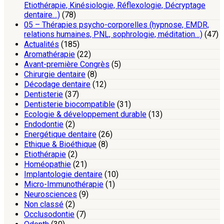
Etiothérapie, Kinésiologie, Réflexologie, Décryptage
dentaire…)
(78)
05 – Thérapies psycho-corporelles (hypnose, EMDR,
relations humaines, PNL, sophrologie, méditation…)
(47)
Actualités
(185)
Aromathérapie
(22)
Avant-première Congrès
(5)
Chirurgie dentaire
(8)
Décodage dentaire
(12)
Dentisterie
(37)
Dentisterie biocompatible
(31)
Ecologie & développement durable
(13)
Endodontie
(2)
Energétique dentaire
(26)
Ethique & Bioéthique
(8)
Etiothérapie
(2)
Homéopathie
(21)
Implantologie dentaire
(10)
Micro-Immunothérapie
(1)
Neurosciences
(9)
Non classé
(2)
Occlusodontie
(7)