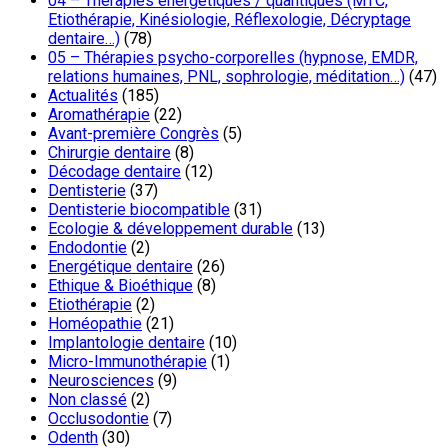
04 – Thérapies énergétiques / quantiques (MTC,
Etiothérapie, Kinésiologie, Réflexologie, Décryptage
dentaire…)
(78)
05 – Thérapies psycho-corporelles (hypnose, EMDR,
relations humaines, PNL, sophrologie, méditation…)
(47)
Actualités
(185)
Aromathérapie
(22)
Avant-première Congrès
(5)
Chirurgie dentaire
(8)
Décodage dentaire
(12)
Dentisterie
(37)
Dentisterie biocompatible
(31)
Ecologie & développement durable
(13)
Endodontie
(2)
Energétique dentaire
(26)
Ethique & Bioéthique
(8)
Etiothérapie
(2)
Homéopathie
(21)
Implantologie dentaire
(10)
Micro-Immunothérapie
(1)
Neurosciences
(9)
Non classé
(2)
Occlusodontie
(7)
Odenth
(30)