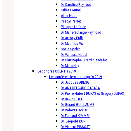
Dr Caroline Reynaud
Gilles Fournil
Alain Huot
Pascal Paillet
Philippe Laffaille
Dr Marie-Solange Raymond
Dr Antony Pulli
Dr Mathilde Vian
Sonia Spelen
Dr Vanessa Nabal
Dr Christophe Girardin Andréani
Dr Marc Hay
Le congrès ODENTH 2019
Les conférenciers du congrès 2019
Dr Jacques ABEGG
Dr ANA DELGADO RABADA
Dr Pierre-Hubert DUPAS et Grégory DUPAS
Dr David GUEX
Dr Gérard GUILLAUME
Dr Robert Heckler
Dr Fernand KIMMEL
Dr. Léopold KUN
Dr Vincent PISSOAT