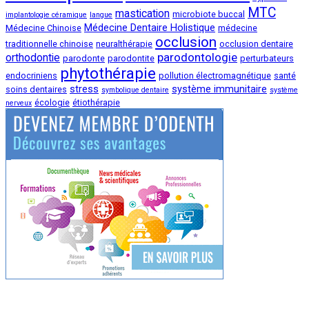
MTC
mastication
microbiote buccal
implantologie céramique
langue
Médecine Dentaire Holistique
Médecine Chinoise
médecine
occlusion
traditionnelle chinoise
neuralthérapie
occlusion dentaire
parodontologie
orthodontie
parodonte
parodontite
perturbateurs
phytothérapie
endocriniens
pollution électromagnétique
santé
stress
système immunitaire
soins dentaires
symbolique dentaire
système
écologie
étiothérapie
nerveux