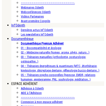
—————————————————————————-
Webinaires Odenth
Webconférences Odenth
Vidéos Partenaires
Avant-première Congrès
Inf’Odenth
Dernières actus Inf’Odenth
Les newsletters Inf’Odenth
Documenthèque
Documenthèque Premium Adhérent
01 – Biocompatibilité et écologie
02 – Médecine naturelle (homeo, aroma, phyto, naturo…)
03 – Thérapies manuelles (orthodontie, posturologie,
ostéopathie…)
04 – Thérapies énergétiques & quantiques (MTC, étiothérapie,
kinésiologie, décryptage dentaire, réflexologie bucco-dentaire…)
05 – Thérapies psycho-corporelles (hypnose, EMDR, relations
humaines, ennéagramme, PNL, sophrologie, méditation…)
ESPACE ADHÉRENT
Adhésion à Odenth
AIDE à l’Adhésion
—————————————————————————-
Connexion à mon espace adhérent