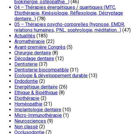
biokinergie, ostéopathie…)
(46)
04 – Thérapies énergétiques / quantiques (MTC,
Etiothérapie, Kinésiologie, Réflexologie, Décryptage
dentaire…)
(78)
05 – Thérapies psycho-corporelles (hypnose, EMDR,
relations humaines, PNL, sophrologie, méditation…)
(47)
Actualités
(185)
Aromathérapie
(22)
Avant-première Congrès
(5)
Chirurgie dentaire
(8)
Décodage dentaire
(12)
Dentisterie
(37)
Dentisterie biocompatible
(31)
Ecologie & développement durable
(13)
Endodontie
(2)
Energétique dentaire
(26)
Ethique & Bioéthique
(8)
Etiothérapie
(2)
Homéopathie
(21)
Implantologie dentaire
(10)
Micro-Immunothérapie
(1)
Neurosciences
(9)
Non classé
(2)
Occlusodontie
(7)