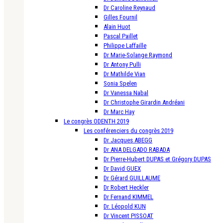
Dr Caroline Reynaud
Gilles Fournil
Alain Huot
Pascal Paillet
Philippe Laffaille
Dr Marie-Solange Raymond
Dr Antony Pulli
Dr Mathilde Vian
Sonia Spelen
Dr Vanessa Nabal
Dr Christophe Girardin Andréani
Dr Marc Hay
Le congrès ODENTH 2019
Les conférenciers du congrès 2019
Dr Jacques ABEGG
Dr ANA DELGADO RABADA
Dr Pierre-Hubert DUPAS et Grégory DUPAS
Dr David GUEX
Dr Gérard GUILLAUME
Dr Robert Heckler
Dr Fernand KIMMEL
Dr. Léopold KUN
Dr Vincent PISSOAT