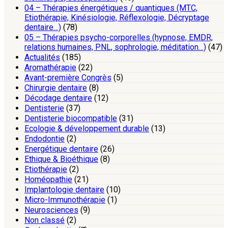
04 – Thérapies énergétiques / quantiques (MTC,
Etiothérapie, Kinésiologie, Réflexologie, Décryptage
dentaire…)
(78)
05 – Thérapies psycho-corporelles (hypnose, EMDR,
relations humaines, PNL, sophrologie, méditation…)
(47)
Actualités
(185)
Aromathérapie
(22)
Avant-première Congrès
(5)
Chirurgie dentaire
(8)
Décodage dentaire
(12)
Dentisterie
(37)
Dentisterie biocompatible
(31)
Ecologie & développement durable
(13)
Endodontie
(2)
Energétique dentaire
(26)
Ethique & Bioéthique
(8)
Etiothérapie
(2)
Homéopathie
(21)
Implantologie dentaire
(10)
Micro-Immunothérapie
(1)
Neurosciences
(9)
Non classé
(2)