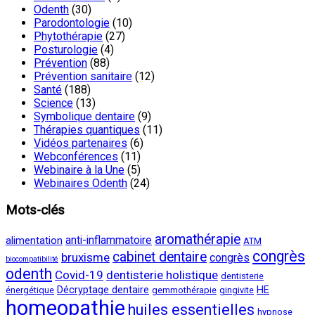
Odenth
(30)
Parodontologie
(10)
Phytothérapie
(27)
Posturologie
(4)
Prévention
(88)
Prévention sanitaire
(12)
Santé
(188)
Science
(13)
Symbolique dentaire
(9)
Thérapies quantiques
(11)
Vidéos partenaires
(6)
Webconférences
(11)
Webinaire à la Une
(5)
Webinaires Odenth
(24)
Mots-clés
aromathérapie
anti-inflammatoire
alimentation
ATM
congrès
cabinet dentaire
bruxisme
congrès
biocompatibilité
odenth
Covid-19
dentisterie holistique
dentisterie
Décryptage dentaire
HE
énergétique
gemmothérapie
gingivite
homeopathie
huiles essentielles
hypnose