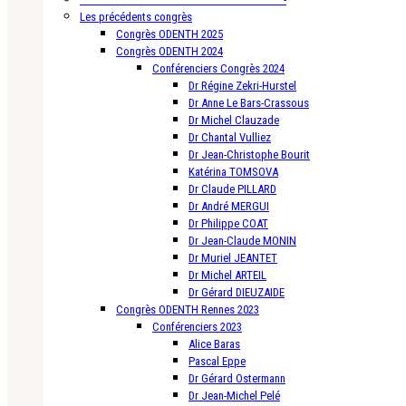
Les précédents congrès
Congrès ODENTH 2025
Congrès ODENTH 2024
Conférenciers Congrès 2024
Dr Régine Zekri-Hurstel
Dr Anne Le Bars-Crassous
Dr Michel Clauzade
Dr Chantal Vulliez
Dr Jean-Christophe Bourit
Katérina TOMSOVA
Dr Claude PILLARD
Dr André MERGUI
Dr Philippe COAT
Dr Jean-Claude MONIN
Dr Muriel JEANTET
Dr Michel ARTEIL
Dr Gérard DIEUZAIDE
Congrès ODENTH Rennes 2023
Conférenciers 2023
Alice Baras
Pascal Eppe
Dr Gérard Ostermann
Dr Jean-Michel Pelé