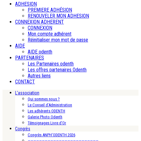
ADHESION
PREMIERE ADHÉSION
RENOUVELER MON ADHESION
CONNEXION ADHERENT
CONNEXION
Mon compte adhérent
Réinitialiser mon mot de passe
AIDE
AIDE odenth
PARTENAIRES
Les Partenaires odenth
Les offres partenaires Odenth
Autres liens
CONTACT
L’association
Qui sommes nous ?
Le Conseil d’Administration
Les adhérents ODENTH
Galerie Photo Odenth
Témoignages Livre d’Or
Congrès
Congrès ANPH’ODENTH 2026
—————————————————————————-