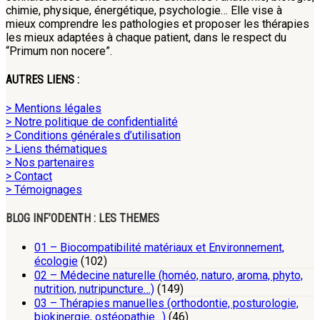
chimie, physique, énergétique, psychologie… Elle vise à
mieux comprendre les pathologies et proposer les thérapies
les mieux adaptées à chaque patient, dans le respect du
“Primum non nocere”.
AUTRES LIENS :
> Mentions légales
> Notre politique de confidentialité
> Conditions générales d’utilisation
> Liens thématiques
> Nos partenaires
> Contact
> Témoignages
BLOG INF’ODENTH : LES THEMES
01 – Biocompatibilité matériaux et Environnement,
écologie
(102)
02 – Médecine naturelle (homéo, naturo, aroma, phyto,
nutrition, nutripuncture…)
(149)
03 – Thérapies manuelles (orthodontie, posturologie,
biokinergie, ostéopathie…)
(46)