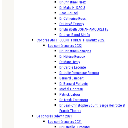
Dr Christine Perez
Dr Maha H. DAOU
Jean Jouzel
Dr Catherine Rossi,
Pr Hervé Tassery
Dr Elisabeth JOHAN-AMOURETTE
Dr Jean-Raoul Sintès
Congres ANPH’ODENTH ODENTH Biarritz 2022
Les conférenciers 2022
Dr Christine Romagna
Dr Hélène Renoux
Pr Marc Henry
Dr Carole Leconte
Dr Julie Demassue-Rannou
Bernard Lambert
Dr Bernard Poitevin
Michel Lidoreau
Patrick Latour
Dr Arash Zarrinpour
Dr Jean-Christophe Bourit, Serge Henrotte et
Franck Therras
Le congrès Odenth 2021
Les conférenciers 2021
Dr Danielle Dumonteil