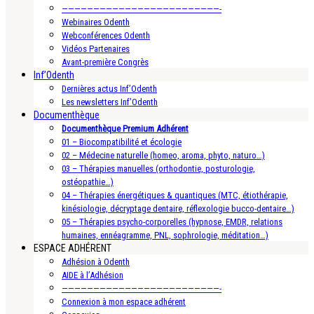
—————————————————————————-
Webinaires Odenth
Webconférences Odenth
Vidéos Partenaires
Avant-première Congrès
Inf’Odenth
Dernières actus Inf’Odenth
Les newsletters Inf’Odenth
Documenthèque
Documenthèque Premium Adhérent
01 – Biocompatibilité et écologie
02 – Médecine naturelle (homeo, aroma, phyto, naturo…)
03 – Thérapies manuelles (orthodontie, posturologie,
ostéopathie…)
04 – Thérapies énergétiques & quantiques (MTC, étiothérapie,
kinésiologie, décryptage dentaire, réflexologie bucco-dentaire…)
05 – Thérapies psycho-corporelles (hypnose, EMDR, relations
humaines, ennéagramme, PNL, sophrologie, méditation…)
ESPACE ADHÉRENT
Adhésion à Odenth
AIDE à l’Adhésion
—————————————————————————-
Connexion à mon espace adhérent