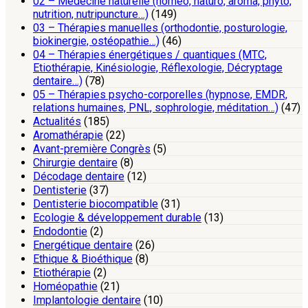
02 – Médecine naturelle (homéo, naturo, aroma, phyto,
nutrition, nutripuncture…)
(149)
03 – Thérapies manuelles (orthodontie, posturologie,
biokinergie, ostéopathie…)
(46)
04 – Thérapies énergétiques / quantiques (MTC,
Etiothérapie, Kinésiologie, Réflexologie, Décryptage
dentaire…)
(78)
05 – Thérapies psycho-corporelles (hypnose, EMDR,
relations humaines, PNL, sophrologie, méditation…)
(47)
Actualités
(185)
Aromathérapie
(22)
Avant-première Congrès
(5)
Chirurgie dentaire
(8)
Décodage dentaire
(12)
Dentisterie
(37)
Dentisterie biocompatible
(31)
Ecologie & développement durable
(13)
Endodontie
(2)
Energétique dentaire
(26)
Ethique & Bioéthique
(8)
Etiothérapie
(2)
Homéopathie
(21)
Implantologie dentaire
(10)