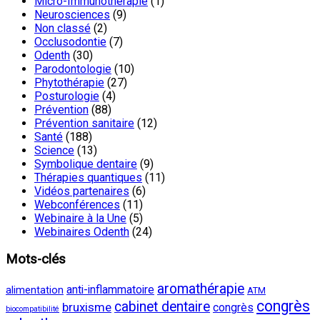
Micro-Immunothérapie
(1)
Neurosciences
(9)
Non classé
(2)
Occlusodontie
(7)
Odenth
(30)
Parodontologie
(10)
Phytothérapie
(27)
Posturologie
(4)
Prévention
(88)
Prévention sanitaire
(12)
Santé
(188)
Science
(13)
Symbolique dentaire
(9)
Thérapies quantiques
(11)
Vidéos partenaires
(6)
Webconférences
(11)
Webinaire à la Une
(5)
Webinaires Odenth
(24)
Mots-clés
aromathérapie
anti-inflammatoire
alimentation
ATM
congrès
cabinet dentaire
bruxisme
congrès
biocompatibilité