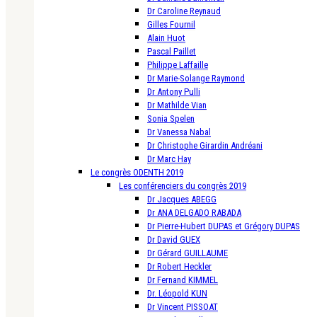
Dr Caroline Reynaud
Gilles Fournil
Alain Huot
Pascal Paillet
Philippe Laffaille
Dr Marie-Solange Raymond
Dr Antony Pulli
Dr Mathilde Vian
Sonia Spelen
Dr Vanessa Nabal
Dr Christophe Girardin Andréani
Dr Marc Hay
Le congrès ODENTH 2019
Les conférenciers du congrès 2019
Dr Jacques ABEGG
Dr ANA DELGADO RABADA
Dr Pierre-Hubert DUPAS et Grégory DUPAS
Dr David GUEX
Dr Gérard GUILLAUME
Dr Robert Heckler
Dr Fernand KIMMEL
Dr. Léopold KUN
Dr Vincent PISSOAT