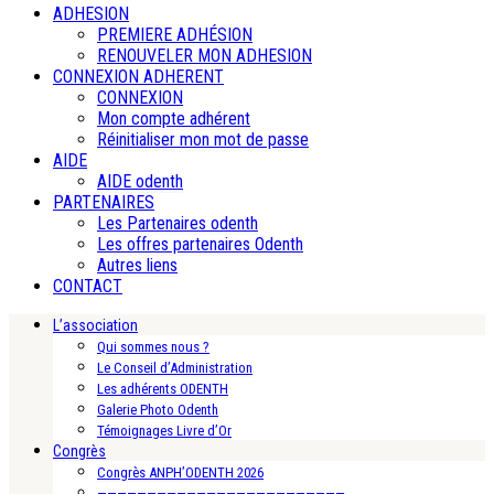
ADHESION
PREMIERE ADHÉSION
RENOUVELER MON ADHESION
CONNEXION ADHERENT
CONNEXION
Mon compte adhérent
Réinitialiser mon mot de passe
AIDE
AIDE odenth
PARTENAIRES
Les Partenaires odenth
Les offres partenaires Odenth
Autres liens
CONTACT
L’association
Qui sommes nous ?
Le Conseil d’Administration
Les adhérents ODENTH
Galerie Photo Odenth
Témoignages Livre d’Or
Congrès
Congrès ANPH’ODENTH 2026
—————————————————————————-