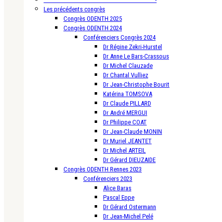
Les précédents congrès
Congrès ODENTH 2025
Congrès ODENTH 2024
Conférenciers Congrès 2024
Dr Régine Zekri-Hurstel
Dr Anne Le Bars-Crassous
Dr Michel Clauzade
Dr Chantal Vulliez
Dr Jean-Christophe Bourit
Katérina TOMSOVA
Dr Claude PILLARD
Dr André MERGUI
Dr Philippe COAT
Dr Jean-Claude MONIN
Dr Muriel JEANTET
Dr Michel ARTEIL
Dr Gérard DIEUZAIDE
Congrès ODENTH Rennes 2023
Conférenciers 2023
Alice Baras
Pascal Eppe
Dr Gérard Ostermann
Dr Jean-Michel Pelé