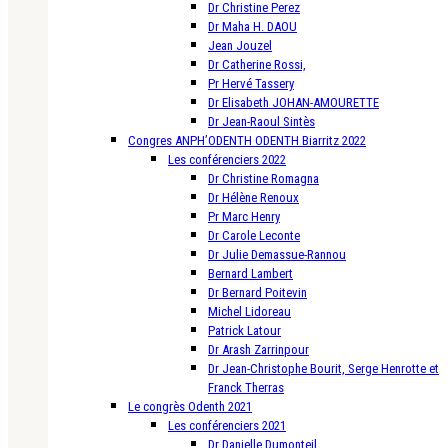
Dr Christine Perez
Dr Maha H. DAOU
Jean Jouzel
Dr Catherine Rossi,
Pr Hervé Tassery
Dr Elisabeth JOHAN-AMOURETTE
Dr Jean-Raoul Sintès
Congres ANPH’ODENTH ODENTH Biarritz 2022
Les conférenciers 2022
Dr Christine Romagna
Dr Hélène Renoux
Pr Marc Henry
Dr Carole Leconte
Dr Julie Demassue-Rannou
Bernard Lambert
Dr Bernard Poitevin
Michel Lidoreau
Patrick Latour
Dr Arash Zarrinpour
Dr Jean-Christophe Bourit, Serge Henrotte et
Franck Therras
Le congrès Odenth 2021
Les conférenciers 2021
Dr Danielle Dumonteil