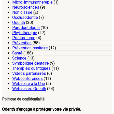
Micro-Immunothérapie
(1)
Neurosciences
(9)
Non classé
(2)
Occlusodontie
(7)
Odenth
(30)
Parodontologie
(10)
Phytothérapie
(27)
Posturologie
(4)
Prévention
(88)
Prévention sanitaire
(12)
Santé
(188)
Science
(13)
Symbolique dentaire
(9)
Thérapies quantiques
(11)
Vidéos partenaires
(6)
Webconférences
(11)
Webinaire à la Une
(5)
Webinaires Odenth
(24)
Politique de confidentialité
Odenth s’engage à protéger votre vie privée.