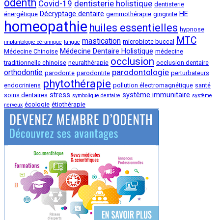
odenth
Covid-19
dentisterie holistique
dentisterie
Décryptage dentaire
HE
énergétique
gemmothérapie
gingivite
homeopathie
huiles essentielles
hypnose
MTC
mastication
microbiote buccal
implantologie céramique
langue
Médecine Dentaire Holistique
Médecine Chinoise
médecine
occlusion
traditionnelle chinoise
neuralthérapie
occlusion dentaire
parodontologie
orthodontie
parodonte
parodontite
perturbateurs
phytothérapie
endocriniens
pollution électromagnétique
santé
stress
système immunitaire
soins dentaires
symbolique dentaire
système
écologie
étiothérapie
nerveux