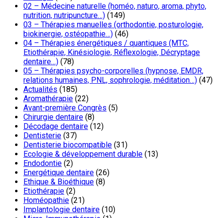
02 – Médecine naturelle (homéo, naturo, aroma, phyto,
nutrition, nutripuncture…)
(149)
03 – Thérapies manuelles (orthodontie, posturologie,
biokinergie, ostéopathie…)
(46)
04 – Thérapies énergétiques / quantiques (MTC,
Etiothérapie, Kinésiologie, Réflexologie, Décryptage
dentaire…)
(78)
05 – Thérapies psycho-corporelles (hypnose, EMDR,
relations humaines, PNL, sophrologie, méditation…)
(47)
Actualités
(185)
Aromathérapie
(22)
Avant-première Congrès
(5)
Chirurgie dentaire
(8)
Décodage dentaire
(12)
Dentisterie
(37)
Dentisterie biocompatible
(31)
Ecologie & développement durable
(13)
Endodontie
(2)
Energétique dentaire
(26)
Ethique & Bioéthique
(8)
Etiothérapie
(2)
Homéopathie
(21)
Implantologie dentaire
(10)