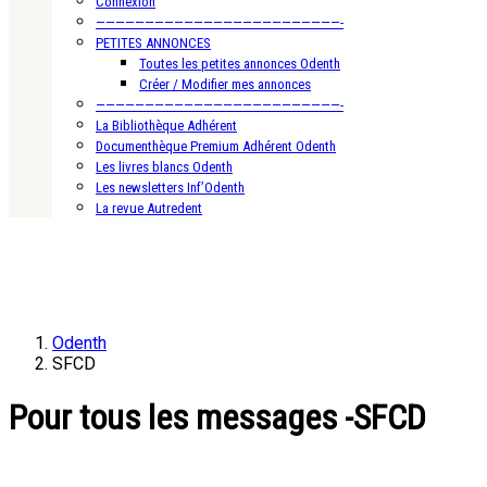
Connexion
—————————————————————————-
PETITES ANNONCES
Toutes les petites annonces Odenth
Créer / Modifier mes annonces
—————————————————————————-
La Bibliothèque Adhérent
Documenthèque Premium Adhérent Odenth
Les livres blancs Odenth
Les newsletters Inf’Odenth
La revue Autredent
Odenth
SFCD
Pour tous les messages -SFCD