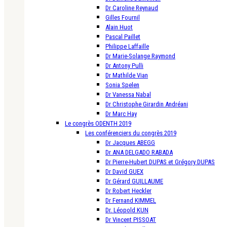
Dr Caroline Reynaud
Gilles Fournil
Alain Huot
Pascal Paillet
Philippe Laffaille
Dr Marie-Solange Raymond
Dr Antony Pulli
Dr Mathilde Vian
Sonia Spelen
Dr Vanessa Nabal
Dr Christophe Girardin Andréani
Dr Marc Hay
Le congrès ODENTH 2019
Les conférenciers du congrès 2019
Dr Jacques ABEGG
Dr ANA DELGADO RABADA
Dr Pierre-Hubert DUPAS et Grégory DUPAS
Dr David GUEX
Dr Gérard GUILLAUME
Dr Robert Heckler
Dr Fernand KIMMEL
Dr. Léopold KUN
Dr Vincent PISSOAT