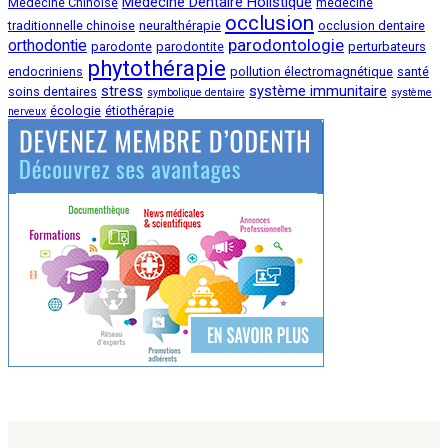
Médecine Dentaire Holistique
Médecine Chinoise
médecine
occlusion
traditionnelle chinoise
neuralthérapie
occlusion dentaire
parodontologie
orthodontie
parodonte
parodontite
perturbateurs
phytothérapie
endocriniens
pollution électromagnétique
santé
stress
système immunitaire
soins dentaires
symbolique dentaire
système
écologie
étiothérapie
nerveux