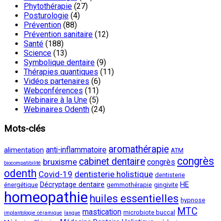
Phytothérapie
(27)
Posturologie
(4)
Prévention
(88)
Prévention sanitaire
(12)
Santé
(188)
Science
(13)
Symbolique dentaire
(9)
Thérapies quantiques
(11)
Vidéos partenaires
(6)
Webconférences
(11)
Webinaire à la Une
(5)
Webinaires Odenth
(24)
Mots-clés
aromathérapie
anti-inflammatoire
alimentation
ATM
congrès
cabinet dentaire
bruxisme
congrès
biocompatibilité
odenth
Covid-19
dentisterie holistique
dentisterie
Décryptage dentaire
HE
énergétique
gemmothérapie
gingivite
homeopathie
huiles essentielles
hypnose
MTC
mastication
microbiote buccal
implantologie céramique
langue