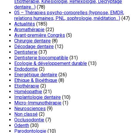
Etiothérapie, Kinésiologie, Réflexologie, Décryptage
dentaire…)
(78)
05 – Thérapies psycho-corporelles (hypnose, EMDR,
relations humaines, PNL, sophrologie, méditation…)
(47)
Actualités
(185)
Aromathérapie
(22)
Avant-première Congrès
(5)
Chirurgie dentaire
(8)
Décodage dentaire
(12)
Dentisterie
(37)
Dentisterie biocompatible
(31)
Ecologie & développement durable
(13)
Endodontie
(2)
Energétique dentaire
(26)
Ethique & Bioéthique
(8)
Etiothérapie
(2)
Homéopathie
(21)
Implantologie dentaire
(10)
Micro-Immunothérapie
(1)
Neurosciences
(9)
Non classé
(2)
Occlusodontie
(7)
Odenth
(30)
Parodontologie
(10)