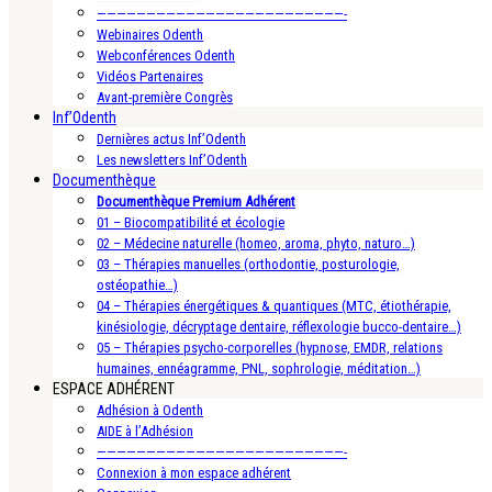
—————————————————————————-
Webinaires Odenth
Webconférences Odenth
Vidéos Partenaires
Avant-première Congrès
Inf’Odenth
Dernières actus Inf’Odenth
Les newsletters Inf’Odenth
Documenthèque
Documenthèque Premium Adhérent
01 – Biocompatibilité et écologie
02 – Médecine naturelle (homeo, aroma, phyto, naturo…)
03 – Thérapies manuelles (orthodontie, posturologie,
ostéopathie…)
04 – Thérapies énergétiques & quantiques (MTC, étiothérapie,
kinésiologie, décryptage dentaire, réflexologie bucco-dentaire…)
05 – Thérapies psycho-corporelles (hypnose, EMDR, relations
humaines, ennéagramme, PNL, sophrologie, méditation…)
ESPACE ADHÉRENT
Adhésion à Odenth
AIDE à l’Adhésion
—————————————————————————-
Connexion à mon espace adhérent