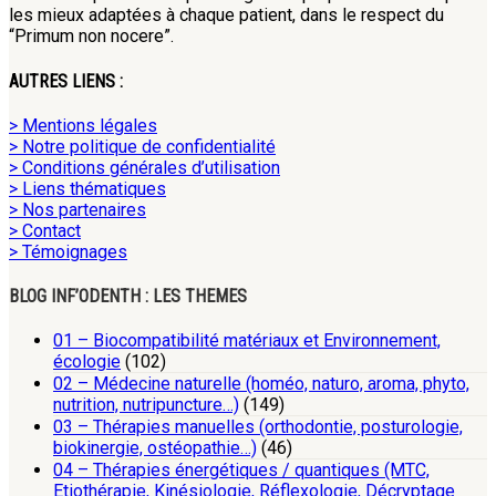
les mieux adaptées à chaque patient, dans le respect du
“Primum non nocere”.
AUTRES LIENS :
> Mentions légales
> Notre politique de confidentialité
> Conditions générales d’utilisation
> Liens thématiques
> Nos partenaires
> Contact
> Témoignages
BLOG INF’ODENTH : LES THEMES
01 – Biocompatibilité matériaux et Environnement,
écologie
(102)
02 – Médecine naturelle (homéo, naturo, aroma, phyto,
nutrition, nutripuncture…)
(149)
03 – Thérapies manuelles (orthodontie, posturologie,
biokinergie, ostéopathie…)
(46)
04 – Thérapies énergétiques / quantiques (MTC,
Etiothérapie, Kinésiologie, Réflexologie, Décryptage