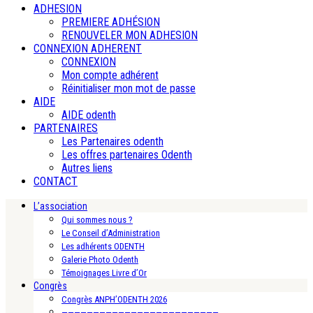
ADHESION
PREMIERE ADHÉSION
RENOUVELER MON ADHESION
CONNEXION ADHERENT
CONNEXION
Mon compte adhérent
Réinitialiser mon mot de passe
AIDE
AIDE odenth
PARTENAIRES
Les Partenaires odenth
Les offres partenaires Odenth
Autres liens
CONTACT
L’association
Qui sommes nous ?
Le Conseil d’Administration
Les adhérents ODENTH
Galerie Photo Odenth
Témoignages Livre d’Or
Congrès
Congrès ANPH’ODENTH 2026
—————————————————————————-