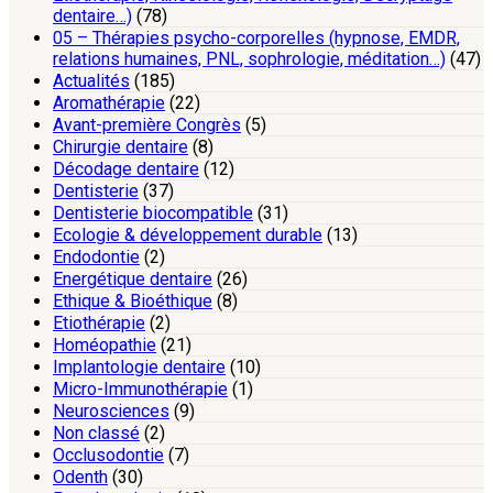
dentaire…)
(78)
05 – Thérapies psycho-corporelles (hypnose, EMDR,
relations humaines, PNL, sophrologie, méditation…)
(47)
Actualités
(185)
Aromathérapie
(22)
Avant-première Congrès
(5)
Chirurgie dentaire
(8)
Décodage dentaire
(12)
Dentisterie
(37)
Dentisterie biocompatible
(31)
Ecologie & développement durable
(13)
Endodontie
(2)
Energétique dentaire
(26)
Ethique & Bioéthique
(8)
Etiothérapie
(2)
Homéopathie
(21)
Implantologie dentaire
(10)
Micro-Immunothérapie
(1)
Neurosciences
(9)
Non classé
(2)
Occlusodontie
(7)
Odenth
(30)