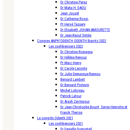
Dr Christine Perez
Dr Maha H. DAOU
Jean Jouzel
Dr Catherine Rossi,
Pr Hervé Tassery
Dr Elisabeth JOHAN-AMOURETTE
Dr Jean-Raoul Sintès
Congres ANPH’ODENTH ODENTH Biarritz 2022
Les conférenciers 2022
Dr Christine Romagna
Dr Hélène Renoux
Pr Marc Henry
Dr Carole Leconte
Dr Julie Demassue-Rannou
Bernard Lambert
Dr Bernard Poitevin
Michel Lidoreau
Patrick Latour
Dr Arash Zarrinpour
Dr Jean-Christophe Bourit, Serge Henrotte et
Franck Therras
Le congrès Odenth 2021
Les conférenciers 2021
Dr Danielle Dumonteil