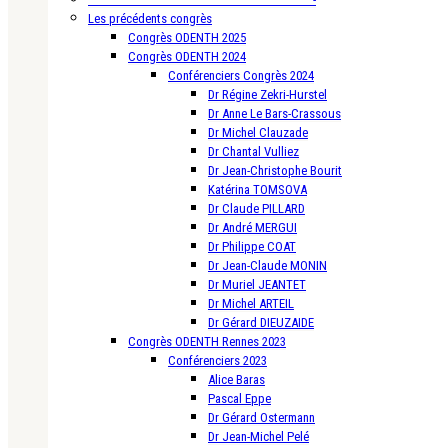
Les précédents congrès
Congrès ODENTH 2025
Congrès ODENTH 2024
Conférenciers Congrès 2024
Dr Régine Zekri-Hurstel
Dr Anne Le Bars-Crassous
Dr Michel Clauzade
Dr Chantal Vulliez
Dr Jean-Christophe Bourit
Katérina TOMSOVA
Dr Claude PILLARD
Dr André MERGUI
Dr Philippe COAT
Dr Jean-Claude MONIN
Dr Muriel JEANTET
Dr Michel ARTEIL
Dr Gérard DIEUZAIDE
Congrès ODENTH Rennes 2023
Conférenciers 2023
Alice Baras
Pascal Eppe
Dr Gérard Ostermann
Dr Jean-Michel Pelé