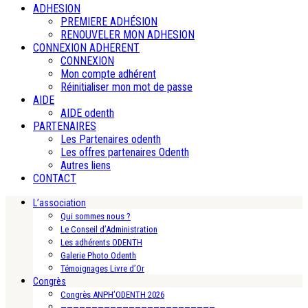
ADHESION
PREMIERE ADHÉSION
RENOUVELER MON ADHESION
CONNEXION ADHERENT
CONNEXION
Mon compte adhérent
Réinitialiser mon mot de passe
AIDE
AIDE odenth
PARTENAIRES
Les Partenaires odenth
Les offres partenaires Odenth
Autres liens
CONTACT
L’association
Qui sommes nous ?
Le Conseil d’Administration
Les adhérents ODENTH
Galerie Photo Odenth
Témoignages Livre d’Or
Congrès
Congrès ANPH’ODENTH 2026
—————————————————————————-