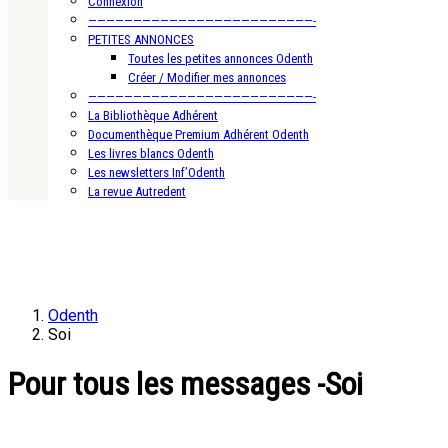
Connexion
—————————————————————————-
PETITES ANNONCES
Toutes les petites annonces Odenth
Créer / Modifier mes annonces
—————————————————————————-
La Bibliothèque Adhérent
Documenthèque Premium Adhérent Odenth
Les livres blancs Odenth
Les newsletters Inf’Odenth
La revue Autredent
Odenth
Soi
Pour tous les messages -Soi