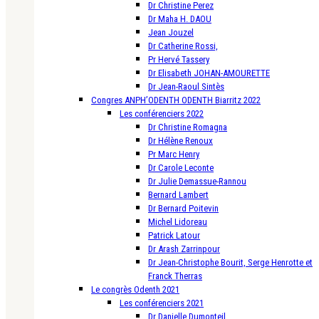
Dr Christine Perez
Dr Maha H. DAOU
Jean Jouzel
Dr Catherine Rossi,
Pr Hervé Tassery
Dr Elisabeth JOHAN-AMOURETTE
Dr Jean-Raoul Sintès
Congres ANPH’ODENTH ODENTH Biarritz 2022
Les conférenciers 2022
Dr Christine Romagna
Dr Hélène Renoux
Pr Marc Henry
Dr Carole Leconte
Dr Julie Demassue-Rannou
Bernard Lambert
Dr Bernard Poitevin
Michel Lidoreau
Patrick Latour
Dr Arash Zarrinpour
Dr Jean-Christophe Bourit, Serge Henrotte et
Franck Therras
Le congrès Odenth 2021
Les conférenciers 2021
Dr Danielle Dumonteil