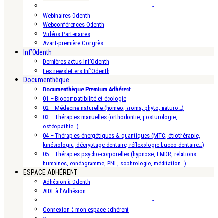
—————————————————————————-
Webinaires Odenth
Webconférences Odenth
Vidéos Partenaires
Avant-première Congrès
Inf’Odenth
Dernières actus Inf’Odenth
Les newsletters Inf’Odenth
Documenthèque
Documenthèque Premium Adhérent
01 – Biocompatibilité et écologie
02 – Médecine naturelle (homeo, aroma, phyto, naturo…)
03 – Thérapies manuelles (orthodontie, posturologie,
ostéopathie…)
04 – Thérapies énergétiques & quantiques (MTC, étiothérapie,
kinésiologie, décryptage dentaire, réflexologie bucco-dentaire…)
05 – Thérapies psycho-corporelles (hypnose, EMDR, relations
humaines, ennéagramme, PNL, sophrologie, méditation…)
ESPACE ADHÉRENT
Adhésion à Odenth
AIDE à l’Adhésion
—————————————————————————-
Connexion à mon espace adhérent