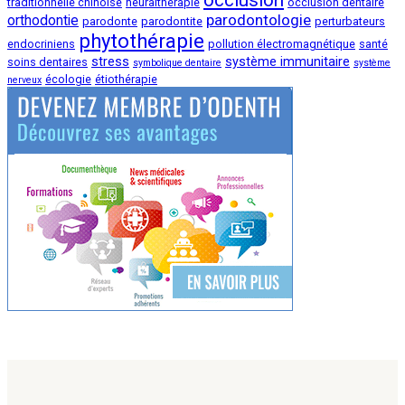
occlusion
traditionnelle chinoise
neuralthérapie
occlusion dentaire
parodontologie
orthodontie
parodonte
parodontite
perturbateurs
phytothérapie
endocriniens
pollution électromagnétique
santé
stress
système immunitaire
soins dentaires
symbolique dentaire
système
écologie
étiothérapie
nerveux