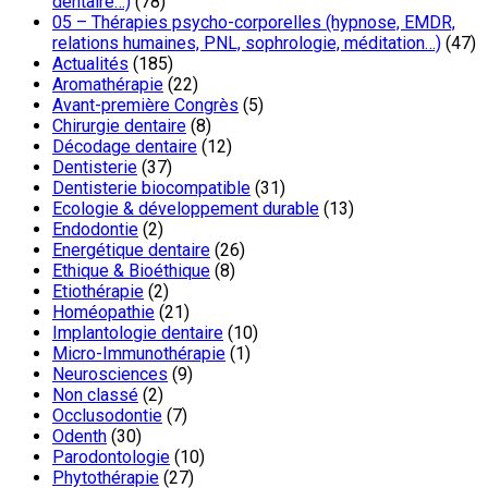
dentaire…)
(78)
05 – Thérapies psycho-corporelles (hypnose, EMDR,
relations humaines, PNL, sophrologie, méditation…)
(47)
Actualités
(185)
Aromathérapie
(22)
Avant-première Congrès
(5)
Chirurgie dentaire
(8)
Décodage dentaire
(12)
Dentisterie
(37)
Dentisterie biocompatible
(31)
Ecologie & développement durable
(13)
Endodontie
(2)
Energétique dentaire
(26)
Ethique & Bioéthique
(8)
Etiothérapie
(2)
Homéopathie
(21)
Implantologie dentaire
(10)
Micro-Immunothérapie
(1)
Neurosciences
(9)
Non classé
(2)
Occlusodontie
(7)
Odenth
(30)
Parodontologie
(10)
Phytothérapie
(27)