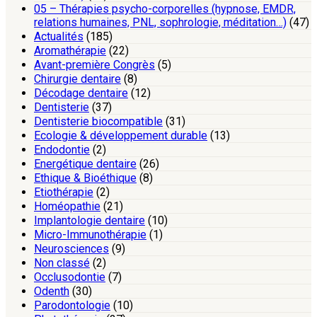
05 – Thérapies psycho-corporelles (hypnose, EMDR,
relations humaines, PNL, sophrologie, méditation…)
(47)
Actualités
(185)
Aromathérapie
(22)
Avant-première Congrès
(5)
Chirurgie dentaire
(8)
Décodage dentaire
(12)
Dentisterie
(37)
Dentisterie biocompatible
(31)
Ecologie & développement durable
(13)
Endodontie
(2)
Energétique dentaire
(26)
Ethique & Bioéthique
(8)
Etiothérapie
(2)
Homéopathie
(21)
Implantologie dentaire
(10)
Micro-Immunothérapie
(1)
Neurosciences
(9)
Non classé
(2)
Occlusodontie
(7)
Odenth
(30)
Parodontologie
(10)