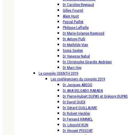
Dr Caroline Reynaud
Gilles Fournil
Alain Huot
Pascal Paillet
Philippe Laffaille
Dr Marie-Solange Raymond
Dr Antony Pulli
Dr Mathilde Vian
Sonia Spelen
Dr Vanessa Nabal
Dr Christophe Girardin Andréani
Dr Marc Hay
Le congrès ODENTH 2019
Les conférenciers du congrès 2019
Dr Jacques ABEGG
Dr ANA DELGADO RABADA
Dr Pierre-Hubert DUPAS et Grégory DUPAS
Dr David GUEX
Dr Gérard GUILLAUME
Dr Robert Heckler
Dr Fernand KIMMEL
Dr. Léopold KUN
Dr Vincent PISSOAT