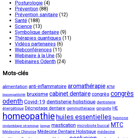
Posturologie
(4)
Prévention
(88)
Prévention sanitaire
(12)
Santé
(188)
Science
(13)
Symbolique dentaire
(9)
Thérapies quantiques
(11)
Vidéos partenaires
(6)
Webconférences
(11)
Webinaire à la Une
(5)
Webinaires Odenth
(24)
Mots-clés
aromathérapie
anti-inflammatoire
alimentation
ATM
congrès
cabinet dentaire
bruxisme
congrès
biocompatibilité
odenth
Covid-19
dentisterie holistique
dentisterie
Décryptage dentaire
HE
énergétique
gemmothérapie
gingivite
homeopathie
huiles essentielles
hypnose
MTC
mastication
microbiote buccal
implantologie céramique
langue
Médecine Dentaire Holistique
Médecine Chinoise
médecine