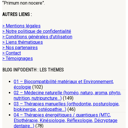
“Primum non nocere”.
AUTRES LIENS :
> Mentions légales
> Notre politique de confidentialité
> Conditions générales d’utilisation
> Liens thématiques
> Nos partenaires
> Contact
> Témoignages
BLOG INF’ODENTH : LES THEMES
01 – Biocompatibilité matériaux et Environnement,
écologie
(102)
02 – Médecine naturelle (homéo, naturo, aroma, phyto,
nutrition, nutripuncture…)
(149)
03 – Thérapies manuelles (orthodontie, posturologie,
biokinergie, ostéopathie…)
(46)
04 – Thérapies énergétiques / quantiques (MTC,
Etiothérapie, Kinésiologie, Réflexologie, Décryptage
dentaire…)
(78)