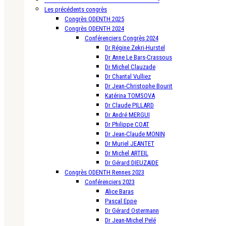
Les précédents congrès
Congrès ODENTH 2025
Congrès ODENTH 2024
Conférenciers Congrès 2024
Dr Régine Zekri-Hurstel
Dr Anne Le Bars-Crassous
Dr Michel Clauzade
Dr Chantal Vulliez
Dr Jean-Christophe Bourit
Katérina TOMSOVA
Dr Claude PILLARD
Dr André MERGUI
Dr Philippe COAT
Dr Jean-Claude MONIN
Dr Muriel JEANTET
Dr Michel ARTEIL
Dr Gérard DIEUZAIDE
Congrès ODENTH Rennes 2023
Conférenciers 2023
Alice Baras
Pascal Eppe
Dr Gérard Ostermann
Dr Jean-Michel Pelé