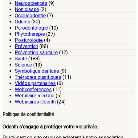
Neurosciences
(9)
Non classé
(2)
Occlusodontie
(7)
Odenth
(30)
Parodontologie
(10)
Phytothérapie
(27)
Posturologie
(4)
Prévention
(88)
Prévention sanitaire
(12)
Santé
(188)
Science
(13)
Symbolique dentaire
(9)
Thérapies quantiques
(11)
Vidéos partenaires
(6)
Webconférences
(11)
Webinaire à la Une
(5)
Webinaires Odenth
(24)
Politique de confidentialité
Odenth s’engage à protéger votre vie privée.
En utilisant ce site et/ou en adhérant à notre association,