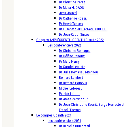
Dr Christine Perez
Dr Maha H. DAOU
Jean Jouzel
Dr Catherine Rossi,
Pr Hervé Tassery
Dr Elisabeth JOHAN-AMOURETTE
Dr Jean-Raoul Sintès
Congres ANPH’ODENTH ODENTH Biarritz 2022
Les conférenciers 2022
Dr Christine Romagna
Dr Hélène Renoux
Pr Marc Henry
Dr Carole Leconte
Dr Julie Demassue-Rannou
Bernard Lambert
Dr Bernard Poitevin
Michel Lidoreau
Patrick Latour
Dr Arash Zarrinpour
Dr Jean-Christophe Bourit, Serge Henrotte et
Franck Therras
Le congrès Odenth 2021
Les conférenciers 2021
Dr Danielle Dumonteil