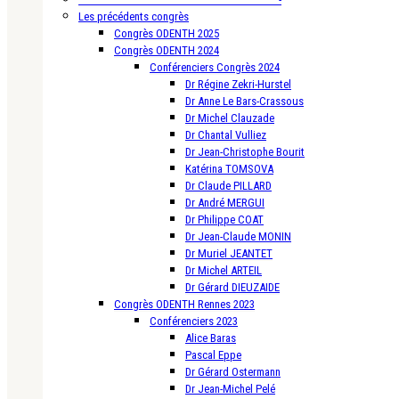
Les précédents congrès
Congrès ODENTH 2025
Congrès ODENTH 2024
Conférenciers Congrès 2024
Dr Régine Zekri-Hurstel
Dr Anne Le Bars-Crassous
Dr Michel Clauzade
Dr Chantal Vulliez
Dr Jean-Christophe Bourit
Katérina TOMSOVA
Dr Claude PILLARD
Dr André MERGUI
Dr Philippe COAT
Dr Jean-Claude MONIN
Dr Muriel JEANTET
Dr Michel ARTEIL
Dr Gérard DIEUZAIDE
Congrès ODENTH Rennes 2023
Conférenciers 2023
Alice Baras
Pascal Eppe
Dr Gérard Ostermann
Dr Jean-Michel Pelé