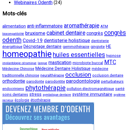
Webinaires Odenth
(24)
Mots-clés
aromathérapie
anti-inflammatoire
alimentation
ATM
congrès
cabinet dentaire
bruxisme
congrès
biocompatibilité
odenth
Covid-19
dentisterie holistique
dentisterie
Décryptage dentaire
HE
énergétique
gemmothérapie
gingivite
homeopathie
huiles essentielles
hypnose
MTC
mastication
microbiote buccal
implantologie céramique
langue
Médecine Dentaire Holistique
Médecine Chinoise
médecine
occlusion
traditionnelle chinoise
neuralthérapie
occlusion dentaire
parodontologie
orthodontie
parodonte
parodontite
perturbateurs
phytothérapie
endocriniens
pollution électromagnétique
santé
stress
système immunitaire
soins dentaires
symbolique dentaire
système
écologie
étiothérapie
nerveux