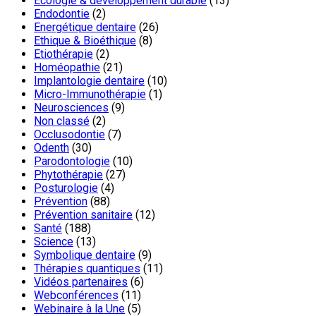
Ecologie & développement durable
(13)
Endodontie
(2)
Energétique dentaire
(26)
Ethique & Bioéthique
(8)
Etiothérapie
(2)
Homéopathie
(21)
Implantologie dentaire
(10)
Micro-Immunothérapie
(1)
Neurosciences
(9)
Non classé
(2)
Occlusodontie
(7)
Odenth
(30)
Parodontologie
(10)
Phytothérapie
(27)
Posturologie
(4)
Prévention
(88)
Prévention sanitaire
(12)
Santé
(188)
Science
(13)
Symbolique dentaire
(9)
Thérapies quantiques
(11)
Vidéos partenaires
(6)
Webconférences
(11)
Webinaire à la Une
(5)