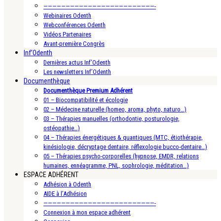
—————————————————————————-
Webinaires Odenth
Webconférences Odenth
Vidéos Partenaires
Avant-première Congrès
Inf’Odenth
Dernières actus Inf’Odenth
Les newsletters Inf’Odenth
Documenthèque
Documenthèque Premium Adhérent
01 – Biocompatibilité et écologie
02 – Médecine naturelle (homeo, aroma, phyto, naturo…)
03 – Thérapies manuelles (orthodontie, posturologie,
ostéopathie…)
04 – Thérapies énergétiques & quantiques (MTC, étiothérapie,
kinésiologie, décryptage dentaire, réflexologie bucco-dentaire…)
05 – Thérapies psycho-corporelles (hypnose, EMDR, relations
humaines, ennéagramme, PNL, sophrologie, méditation…)
ESPACE ADHÉRENT
Adhésion à Odenth
AIDE à l’Adhésion
—————————————————————————-
Connexion à mon espace adhérent