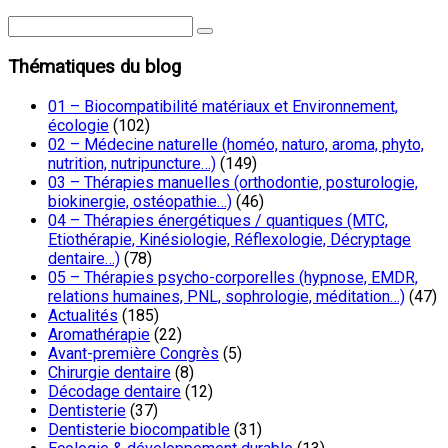
Thématiques du blog
01 – Biocompatibilité matériaux et Environnement,
écologie
(102)
02 – Médecine naturelle (homéo, naturo, aroma, phyto,
nutrition, nutripuncture…)
(149)
03 – Thérapies manuelles (orthodontie, posturologie,
biokinergie, ostéopathie…)
(46)
04 – Thérapies énergétiques / quantiques (MTC,
Etiothérapie, Kinésiologie, Réflexologie, Décryptage
dentaire…)
(78)
05 – Thérapies psycho-corporelles (hypnose, EMDR,
relations humaines, PNL, sophrologie, méditation…)
(47)
Actualités
(185)
Aromathérapie
(22)
Avant-première Congrès
(5)
Chirurgie dentaire
(8)
Décodage dentaire
(12)
Dentisterie
(37)
Dentisterie biocompatible
(31)