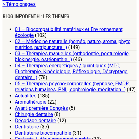
> Témoignages
BLOG INF’ODENTH : LES THEMES
01 – Biocompatibilité matériaux et Environnement,
écologie
(102)
02 – Médecine naturelle (homéo, naturo, aroma, phyto,
nutrition, nutripuncture…)
(149)
03 – Thérapies manuelles (orthodontie, posturologie,
biokinergie, ostéopathie…)
(46)
04 – Thérapies énergétiques / quantiques (MTC,
Etiothérapie, Kinésiologie, Réflexologie, Décryptage
dentaire…)
(78)
05 – Thérapies psycho-corporelles (hypnose, EMDR,
relations humaines, PNL, sophrologie, méditation…)
(47)
Actualités
(185)
Aromathérapie
(22)
Avant-première Congrès
(5)
Chirurgie dentaire
(8)
Décodage dentaire
(12)
Dentisterie
(37)
Dentisterie biocompatible
(31)