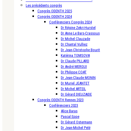
Les précédents congrès
Congrès ODENTH 2025
Congrès ODENTH 2024
Conférenciers Congrès 2024
Dr Régine Zekri-Hurstel
Dr Anne Le Bars-Crassous
Dr Michel Clauzade
Dr Chantal Vulliez
Dr Jean-Christophe Bourit
Katérina TOMSOVA
Dr Claude PILLARD
Dr André MERGUI
Dr Philippe COAT
Dr Jean-Claude MONIN
Dr Muriel JEANTET
Dr Michel ARTEIL
Dr Gérard DIEUZAIDE
Congrès ODENTH Rennes 2023
Conférenciers 2023
Alice Baras
Pascal Eppe
Dr Gérard Ostermann
Dr Jean-Michel Pelé