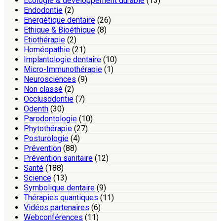
Ecologie & développement durable
(13)
Endodontie
(2)
Energétique dentaire
(26)
Ethique & Bioéthique
(8)
Etiothérapie
(2)
Homéopathie
(21)
Implantologie dentaire
(10)
Micro-Immunothérapie
(1)
Neurosciences
(9)
Non classé
(2)
Occlusodontie
(7)
Odenth
(30)
Parodontologie
(10)
Phytothérapie
(27)
Posturologie
(4)
Prévention
(88)
Prévention sanitaire
(12)
Santé
(188)
Science
(13)
Symbolique dentaire
(9)
Thérapies quantiques
(11)
Vidéos partenaires
(6)
Webconférences
(11)