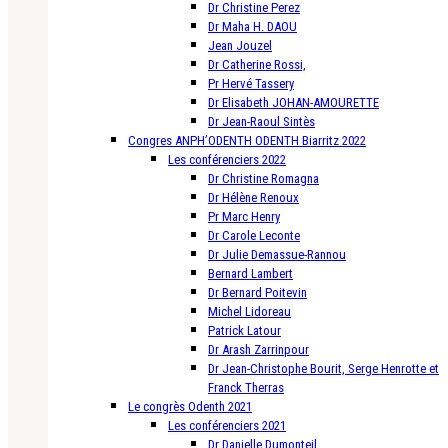
Dr Christine Perez
Dr Maha H. DAOU
Jean Jouzel
Dr Catherine Rossi,
Pr Hervé Tassery
Dr Elisabeth JOHAN-AMOURETTE
Dr Jean-Raoul Sintès
Congres ANPH’ODENTH ODENTH Biarritz 2022
Les conférenciers 2022
Dr Christine Romagna
Dr Hélène Renoux
Pr Marc Henry
Dr Carole Leconte
Dr Julie Demassue-Rannou
Bernard Lambert
Dr Bernard Poitevin
Michel Lidoreau
Patrick Latour
Dr Arash Zarrinpour
Dr Jean-Christophe Bourit, Serge Henrotte et
Franck Therras
Le congrès Odenth 2021
Les conférenciers 2021
Dr Danielle Dumonteil