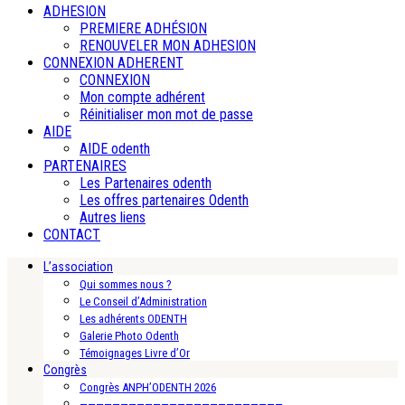
ADHESION
PREMIERE ADHÉSION
RENOUVELER MON ADHESION
CONNEXION ADHERENT
CONNEXION
Mon compte adhérent
Réinitialiser mon mot de passe
AIDE
AIDE odenth
PARTENAIRES
Les Partenaires odenth
Les offres partenaires Odenth
Autres liens
CONTACT
L’association
Qui sommes nous ?
Le Conseil d’Administration
Les adhérents ODENTH
Galerie Photo Odenth
Témoignages Livre d’Or
Congrès
Congrès ANPH’ODENTH 2026
—————————————————————————-