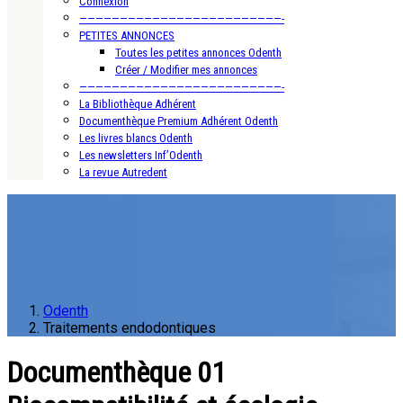
Connexion
—————————————————————————-
PETITES ANNONCES
Toutes les petites annonces Odenth
Créer / Modifier mes annonces
—————————————————————————-
La Bibliothèque Adhérent
Documenthèque Premium Adhérent Odenth
Les livres blancs Odenth
Les newsletters Inf’Odenth
La revue Autredent
Odenth
Traitements endodontiques
Documenthèque 01