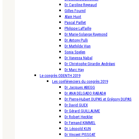
Dr Caroline Reynaud
Gilles Fournil
Alain Huot
Pascal Paillet
Philippe Laffaille
Dr Marie-Solange Raymond
Dr Antony Pulli
Dr Mathilde Vian
Sonia Spelen
Dr Vanessa Nabal
Dr Christophe Girardin Andréani
Dr Marc Hay
Le congrès ODENTH 2019
Les conférenciers du congrès 2019
Dr Jacques ABEGG
Dr ANA DELGADO RABADA
Dr Pierre-Hubert DUPAS et Grégory DUPAS
Dr David GUEX
Dr Gérard GUILLAUME
Dr Robert Heckler
Dr Fernand KIMMEL
Dr. Léopold KUN
Dr Vincent PISSOAT