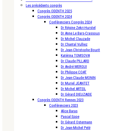
Les précédents congrès
Congrès ODENTH 2025
Congrès ODENTH 2024
Conférenciers Congrès 2024
Dr Régine Zekri-Hurstel
Dr Anne Le Bars-Crassous
Dr Michel Clauzade
Dr Chantal Vulliez
Dr Jean-Christophe Bourit
Katérina TOMSOVA
Dr Claude PILLARD
Dr André MERGUI
Dr Philippe COAT
Dr Jean-Claude MONIN
Dr Muriel JEANTET
Dr Michel ARTEIL
Dr Gérard DIEUZAIDE
Congrès ODENTH Rennes 2023
Conférenciers 2023
Alice Baras
Pascal Eppe
Dr Gérard Ostermann
Dr Jean-Michel Pelé