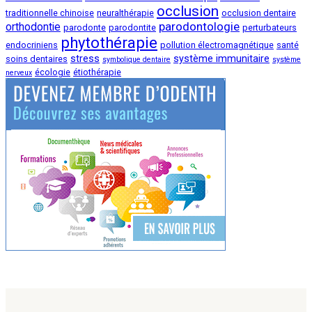
occlusion
traditionnelle chinoise
neuralthérapie
occlusion dentaire
parodontologie
orthodontie
parodonte
parodontite
perturbateurs
phytothérapie
endocriniens
pollution électromagnétique
santé
stress
système immunitaire
soins dentaires
symbolique dentaire
système
écologie
étiothérapie
nerveux