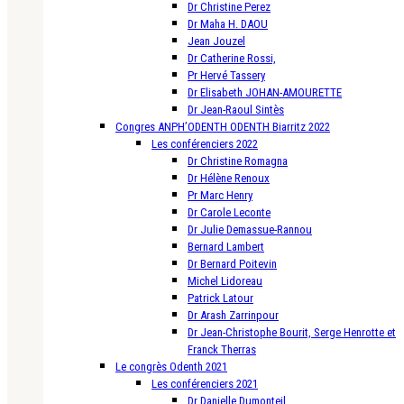
Dr Christine Perez
Dr Maha H. DAOU
Jean Jouzel
Dr Catherine Rossi,
Pr Hervé Tassery
Dr Elisabeth JOHAN-AMOURETTE
Dr Jean-Raoul Sintès
Congres ANPH’ODENTH ODENTH Biarritz 2022
Les conférenciers 2022
Dr Christine Romagna
Dr Hélène Renoux
Pr Marc Henry
Dr Carole Leconte
Dr Julie Demassue-Rannou
Bernard Lambert
Dr Bernard Poitevin
Michel Lidoreau
Patrick Latour
Dr Arash Zarrinpour
Dr Jean-Christophe Bourit, Serge Henrotte et
Franck Therras
Le congrès Odenth 2021
Les conférenciers 2021
Dr Danielle Dumonteil