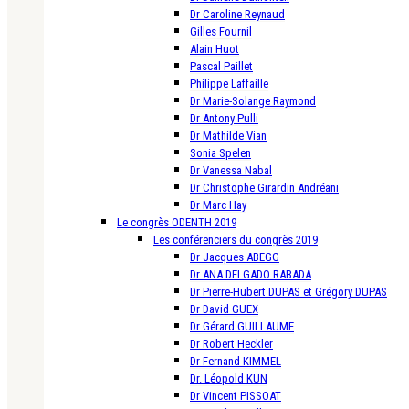
Dr Caroline Reynaud
Gilles Fournil
Alain Huot
Pascal Paillet
Philippe Laffaille
Dr Marie-Solange Raymond
Dr Antony Pulli
Dr Mathilde Vian
Sonia Spelen
Dr Vanessa Nabal
Dr Christophe Girardin Andréani
Dr Marc Hay
Le congrès ODENTH 2019
Les conférenciers du congrès 2019
Dr Jacques ABEGG
Dr ANA DELGADO RABADA
Dr Pierre-Hubert DUPAS et Grégory DUPAS
Dr David GUEX
Dr Gérard GUILLAUME
Dr Robert Heckler
Dr Fernand KIMMEL
Dr. Léopold KUN
Dr Vincent PISSOAT