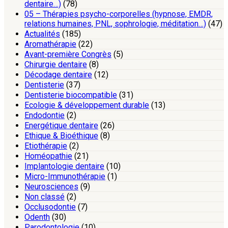
dentaire…)
(78)
05 – Thérapies psycho-corporelles (hypnose, EMDR,
relations humaines, PNL, sophrologie, méditation…)
(47)
Actualités
(185)
Aromathérapie
(22)
Avant-première Congrès
(5)
Chirurgie dentaire
(8)
Décodage dentaire
(12)
Dentisterie
(37)
Dentisterie biocompatible
(31)
Ecologie & développement durable
(13)
Endodontie
(2)
Energétique dentaire
(26)
Ethique & Bioéthique
(8)
Etiothérapie
(2)
Homéopathie
(21)
Implantologie dentaire
(10)
Micro-Immunothérapie
(1)
Neurosciences
(9)
Non classé
(2)
Occlusodontie
(7)
Odenth
(30)
Parodontologie
(10)