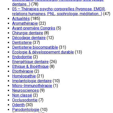
dentaire…)
(78)
05 – Thérapies psycho-corporelles (hypnose, EMDR,
relations humaines, PNL, sophrologie, méditation…)
(47)
Actualités
(185)
Aromathérapie
(22)
Avant-première Congrès
(5)
Chirurgie dentaire
(8)
Décodage dentaire
(12)
Dentisterie
(37)
Dentisterie biocompatible
(31)
Ecologie & développement durable
(13)
Endodontie
(2)
Energétique dentaire
(26)
Ethique & Bioéthique
(8)
Etiothérapie
(2)
Homéopathie
(21)
Implantologie dentaire
(10)
Micro-Immunothérapie
(1)
Neurosciences
(9)
Non classé
(2)
Occlusodontie
(7)
Odenth
(30)
Parodontologie
(10)