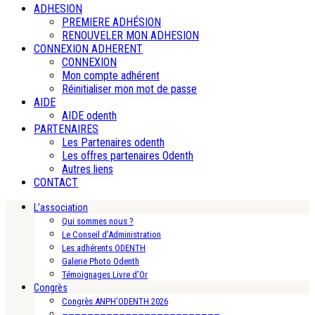
ADHESION
PREMIERE ADHÉSION
RENOUVELER MON ADHESION
CONNEXION ADHERENT
CONNEXION
Mon compte adhérent
Réinitialiser mon mot de passe
AIDE
AIDE odenth
PARTENAIRES
Les Partenaires odenth
Les offres partenaires Odenth
Autres liens
CONTACT
L’association
Qui sommes nous ?
Le Conseil d’Administration
Les adhérents ODENTH
Galerie Photo Odenth
Témoignages Livre d’Or
Congrès
Congrès ANPH’ODENTH 2026
—————————————————————————-