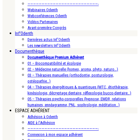
—————————————————————————-
Webinaires Odenth
Webconférences Odenth
Vidéos Partenaires
Avant-première Congrès
Inf’Odenth
Dernières actus Inf’Odenth
Les newsletters Inf’Odenth
Documenthèque
Documenthèque Premium Adhérent
01 – Biocompatibilité et écologie
02 – Médecine naturelle (homeo, aroma, phyto, naturo…)
03 – Thérapies manuelles (orthodontie, posturologie,
ostéopathie…)
04 – Thérapies énergétiques & quantiques (MTC, étiothérapie,
kinésiologie, décryptage dentaire, réflexologie bucco-dentaire…)
05 – Thérapies psycho-corporelles (hypnose, EMDR, relations
humaines, ennéagramme, PNL, sophrologie, méditation…)
ESPACE ADHÉRENT
Adhésion à Odenth
AIDE à l’Adhésion
—————————————————————————-
Connexion à mon espace adhérent