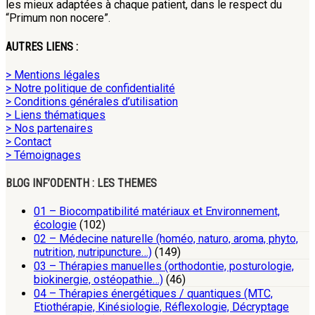
les mieux adaptées à chaque patient, dans le respect du
“Primum non nocere”.
AUTRES LIENS :
> Mentions légales
> Notre politique de confidentialité
> Conditions générales d’utilisation
> Liens thématiques
> Nos partenaires
> Contact
> Témoignages
BLOG INF’ODENTH : LES THEMES
01 – Biocompatibilité matériaux et Environnement,
écologie
(102)
02 – Médecine naturelle (homéo, naturo, aroma, phyto,
nutrition, nutripuncture…)
(149)
03 – Thérapies manuelles (orthodontie, posturologie,
biokinergie, ostéopathie…)
(46)
04 – Thérapies énergétiques / quantiques (MTC,
Etiothérapie, Kinésiologie, Réflexologie, Décryptage