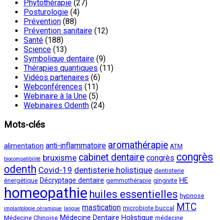
Phytothérapie
(27)
Posturologie
(4)
Prévention
(88)
Prévention sanitaire
(12)
Santé
(188)
Science
(13)
Symbolique dentaire
(9)
Thérapies quantiques
(11)
Vidéos partenaires
(6)
Webconférences
(11)
Webinaire à la Une
(5)
Webinaires Odenth
(24)
Mots-clés
aromathérapie
anti-inflammatoire
alimentation
ATM
congrès
cabinet dentaire
bruxisme
congrès
biocompatibilité
odenth
Covid-19
dentisterie holistique
dentisterie
Décryptage dentaire
HE
énergétique
gemmothérapie
gingivite
homeopathie
huiles essentielles
hypnose
MTC
mastication
microbiote buccal
implantologie céramique
langue
Médecine Dentaire Holistique
Médecine Chinoise
médecine