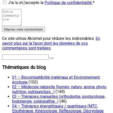
J’ai lu et j’accepte la
Politique de confidentialité
*
Ce site utilise Akismet pour réduire les indésirables.
En
savoir plus sur la façon dont les données de vos
commentaires sont traitées
.
Thématiques du blog
01 – Biocompatibilité matériaux et Environnement,
écologie
(102)
02 – Médecine naturelle (homéo, naturo, aroma, phyto,
nutrition, nutripuncture…)
(149)
03 – Thérapies manuelles (orthodontie, posturologie,
biokinergie, ostéopathie…)
(46)
04 – Thérapies énergétiques / quantiques (MTC,
Etiothérapie, Kinésiologie, Réflexologie, Décryptage