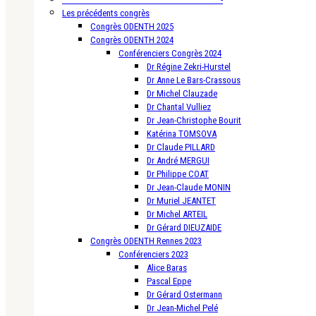
Les précédents congrès
Congrès ODENTH 2025
Congrès ODENTH 2024
Conférenciers Congrès 2024
Dr Régine Zekri-Hurstel
Dr Anne Le Bars-Crassous
Dr Michel Clauzade
Dr Chantal Vulliez
Dr Jean-Christophe Bourit
Katérina TOMSOVA
Dr Claude PILLARD
Dr André MERGUI
Dr Philippe COAT
Dr Jean-Claude MONIN
Dr Muriel JEANTET
Dr Michel ARTEIL
Dr Gérard DIEUZAIDE
Congrès ODENTH Rennes 2023
Conférenciers 2023
Alice Baras
Pascal Eppe
Dr Gérard Ostermann
Dr Jean-Michel Pelé