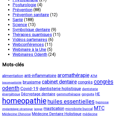
Posturologie
(4)
Prévention
(88)
Prévention sanitaire
(12)
Santé
(188)
Science
(13)
Symbolique dentaire
(9)
Thérapies quantiques
(11)
Vidéos partenaires
(6)
Webconférences
(11)
Webinaire à la Une
(5)
Webinaires Odenth
(24)
Mots-clés
aromathérapie
anti-inflammatoire
alimentation
ATM
congrès
cabinet dentaire
bruxisme
congrès
biocompatibilité
odenth
Covid-19
dentisterie holistique
dentisterie
Décryptage dentaire
HE
énergétique
gemmothérapie
gingivite
homeopathie
huiles essentielles
hypnose
MTC
mastication
microbiote buccal
implantologie céramique
langue
Médecine Dentaire Holistique
Médecine Chinoise
médecine