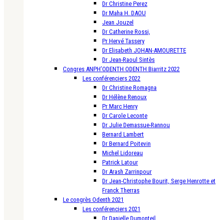
Dr Christine Perez
Dr Maha H. DAOU
Jean Jouzel
Dr Catherine Rossi,
Pr Hervé Tassery
Dr Elisabeth JOHAN-AMOURETTE
Dr Jean-Raoul Sintès
Congres ANPH’ODENTH ODENTH Biarritz 2022
Les conférenciers 2022
Dr Christine Romagna
Dr Hélène Renoux
Pr Marc Henry
Dr Carole Leconte
Dr Julie Demassue-Rannou
Bernard Lambert
Dr Bernard Poitevin
Michel Lidoreau
Patrick Latour
Dr Arash Zarrinpour
Dr Jean-Christophe Bourit, Serge Henrotte et
Franck Therras
Le congrès Odenth 2021
Les conférenciers 2021
Dr Danielle Dumonteil