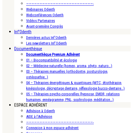
—————————————————————————-
Webinaires Odenth
Webconférences Odenth
Vidéos Partenaires
Avant-première Congrès
Inf’Odenth
Dernières actus Inf’Odenth
Les newsletters Inf’Odenth
Documenthèque
Documenthèque Premium Adhérent
01 – Biocompatibilité et écologie
02 – Médecine naturelle (homeo, aroma, phyto, naturo…)
03 – Thérapies manuelles (orthodontie, posturologie,
ostéopathie…)
04 – Thérapies énergétiques & quantiques (MTC, étiothérapie,
kinésiologie, décryptage dentaire, réflexologie bucco-dentaire…)
05 – Thérapies psycho-corporelles (hypnose, EMDR, relations
humaines, ennéagramme, PNL, sophrologie, méditation…)
ESPACE ADHÉRENT
Adhésion à Odenth
AIDE à l’Adhésion
—————————————————————————-
Connexion à mon espace adhérent