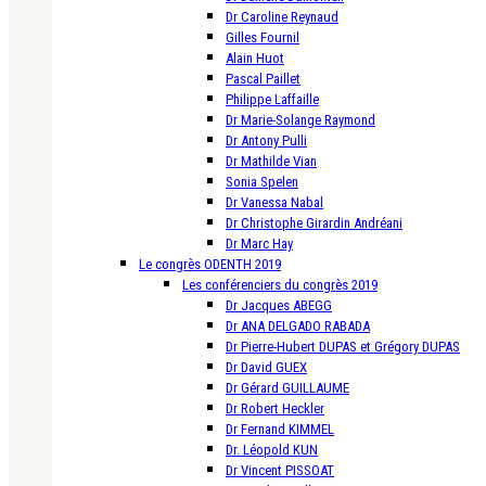
Dr Caroline Reynaud
Gilles Fournil
Alain Huot
Pascal Paillet
Philippe Laffaille
Dr Marie-Solange Raymond
Dr Antony Pulli
Dr Mathilde Vian
Sonia Spelen
Dr Vanessa Nabal
Dr Christophe Girardin Andréani
Dr Marc Hay
Le congrès ODENTH 2019
Les conférenciers du congrès 2019
Dr Jacques ABEGG
Dr ANA DELGADO RABADA
Dr Pierre-Hubert DUPAS et Grégory DUPAS
Dr David GUEX
Dr Gérard GUILLAUME
Dr Robert Heckler
Dr Fernand KIMMEL
Dr. Léopold KUN
Dr Vincent PISSOAT