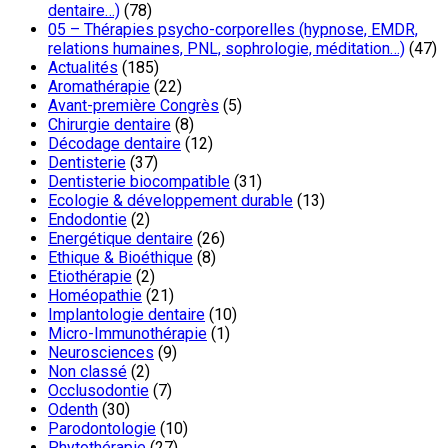
dentaire…)
(78)
05 – Thérapies psycho-corporelles (hypnose, EMDR,
relations humaines, PNL, sophrologie, méditation…)
(47)
Actualités
(185)
Aromathérapie
(22)
Avant-première Congrès
(5)
Chirurgie dentaire
(8)
Décodage dentaire
(12)
Dentisterie
(37)
Dentisterie biocompatible
(31)
Ecologie & développement durable
(13)
Endodontie
(2)
Energétique dentaire
(26)
Ethique & Bioéthique
(8)
Etiothérapie
(2)
Homéopathie
(21)
Implantologie dentaire
(10)
Micro-Immunothérapie
(1)
Neurosciences
(9)
Non classé
(2)
Occlusodontie
(7)
Odenth
(30)
Parodontologie
(10)
Phytothérapie
(27)