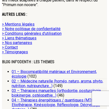
les mieux adaptées à chaque patient, dans le respect du
“Primum non nocere”.
AUTRES LIENS :
> Mentions légales
> Notre politique de confidentialité
> Conditions générales d’utilisation
> Liens thématiques
> Nos partenaires
> Contact
> Témoignages
BLOG INF’ODENTH : LES THEMES
01 – Biocompatibilité matériaux et Environnement,
écologie
(102)
02 – Médecine naturelle (homéo, naturo, aroma, phyto,
nutrition, nutripuncture…)
(149)
03 – Thérapies manuelles (orthodontie, posturologie,
biokinergie, ostéopathie…)
(46)
04 – Thérapies énergétiques / quantiques (MTC,
Etiothérapie, Kinésiologie, Réflexologie, Décryptage