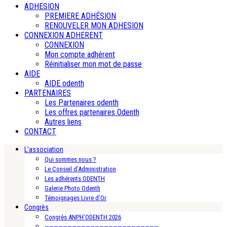
ADHESION
PREMIERE ADHÉSION
RENOUVELER MON ADHESION
CONNEXION ADHERENT
CONNEXION
Mon compte adhérent
Réinitialiser mon mot de passe
AIDE
AIDE odenth
PARTENAIRES
Les Partenaires odenth
Les offres partenaires Odenth
Autres liens
CONTACT
L’association
Qui sommes nous ?
Le Conseil d’Administration
Les adhérents ODENTH
Galerie Photo Odenth
Témoignages Livre d’Or
Congrès
Congrès ANPH’ODENTH 2026
—————————————————————————-