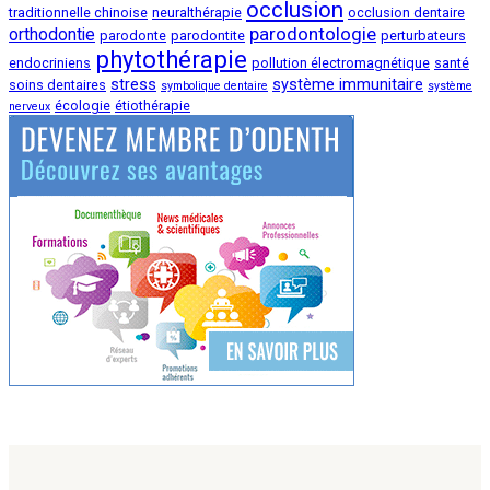
occlusion
traditionnelle chinoise
neuralthérapie
occlusion dentaire
parodontologie
orthodontie
parodonte
parodontite
perturbateurs
phytothérapie
endocriniens
pollution électromagnétique
santé
stress
système immunitaire
soins dentaires
symbolique dentaire
système
écologie
étiothérapie
nerveux