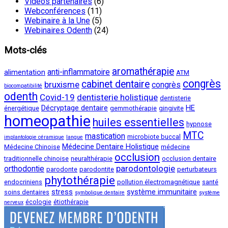
Vidéos partenaires
(6)
Webconférences
(11)
Webinaire à la Une
(5)
Webinaires Odenth
(24)
Mots-clés
aromathérapie
anti-inflammatoire
alimentation
ATM
congrès
cabinet dentaire
bruxisme
congrès
biocompatibilité
odenth
Covid-19
dentisterie holistique
dentisterie
Décryptage dentaire
HE
énergétique
gemmothérapie
gingivite
homeopathie
huiles essentielles
hypnose
MTC
mastication
microbiote buccal
implantologie céramique
langue
Médecine Dentaire Holistique
Médecine Chinoise
médecine
occlusion
traditionnelle chinoise
neuralthérapie
occlusion dentaire
parodontologie
orthodontie
parodonte
parodontite
perturbateurs
phytothérapie
endocriniens
pollution électromagnétique
santé
stress
système immunitaire
soins dentaires
symbolique dentaire
système
écologie
étiothérapie
nerveux