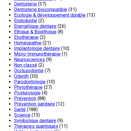
Dentisterie
(37)
Dentisterie biocompatible
(31)
Ecologie & développement durable
(13)
Endodontie
(2)
Energétique dentaire
(26)
Ethique & Bioéthique
(8)
Etiothérapie
(2)
Homéopathie
(21)
Implantologie dentaire
(10)
Micro-Immunothérapie
(1)
Neurosciences
(9)
Non classé
(2)
Occlusodontie
(7)
Odenth
(30)
Parodontologie
(10)
Phytothérapie
(27)
Posturologie
(4)
Prévention
(88)
Prévention sanitaire
(12)
Santé
(188)
Science
(13)
Symbolique dentaire
(9)
Thérapies quantiques
(11)