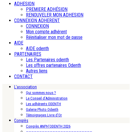
ADHESION
PREMIERE ADHÉSION
RENOUVELER MON ADHESION
CONNEXION ADHERENT
CONNEXION
Mon compte adhérent
Réinitialiser mon mot de passe
AIDE
AIDE odenth
PARTENAIRES
Les Partenaires odenth
Les offres partenaires Odenth
Autres liens
CONTACT
L’association
Qui sommes nous ?
Le Conseil d’Administration
Les adhérents ODENTH
Galerie Photo Odenth
Témoignages Livre d’Or
Congrès
Congrès ANPH’ODENTH 2026
—————————————————————————-