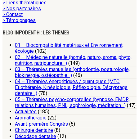
> Liens thématiques
> Nos partenaires
> Contact
> Témoignages
BLOG INF’ODENTH : LES THEMES
01 – Biocompatibilité matériaux et Environnement,
écologie
(102)
02 – Médecine naturelle (homéo, naturo, aroma, phyto,
nutrition, nutripuncture…)
(149)
03 – Thérapies manuelles (orthodontie, posturologie,
biokinergie, ostéopathie…)
(46)
04 – Thérapies énergétiques / quantiques (MTC,
Etiothérapie, Kinésiologie, Réflexologie, Décryptage
dentaire…)
(78)
05 – Thérapies psycho-corporelles (hypnose, EMDR,
relations humaines, PNL, sophrologie, méditation…)
(47)
Actualités
(185)
Aromathérapie
(22)
Avant-première Congrès
(5)
Chirurgie dentaire
(8)
Décodage dentaire
(12)