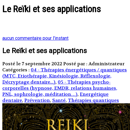
Le Reïki et ses applications
aucun commentaire pour l'instant
Le Reïki et ses applications
Posté le 7 septembre 2022
Posté par : Administrateur
Catégories :
04 - Thérapies énergétiques / quantiques
(MTC, Etiothérapie, Kinésiologie, Réflexologie,
Décryptage dentaire...)
,
05 - Thérapies psycho-
corporelles (hypnose, EMDR, relations humaines,
PNL, sophrologie, méditation…)
,
Energétique
dentaire
,
Prévention
,
Santé
,
Thérapies quantiques