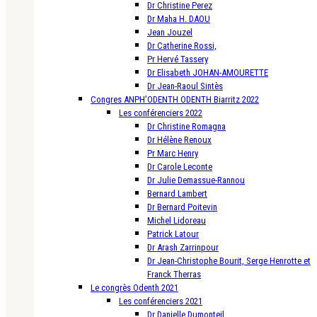
Dr Christine Perez
Dr Maha H. DAOU
Jean Jouzel
Dr Catherine Rossi,
Pr Hervé Tassery
Dr Elisabeth JOHAN-AMOURETTE
Dr Jean-Raoul Sintès
Congres ANPH’ODENTH ODENTH Biarritz 2022
Les conférenciers 2022
Dr Christine Romagna
Dr Hélène Renoux
Pr Marc Henry
Dr Carole Leconte
Dr Julie Demassue-Rannou
Bernard Lambert
Dr Bernard Poitevin
Michel Lidoreau
Patrick Latour
Dr Arash Zarrinpour
Dr Jean-Christophe Bourit, Serge Henrotte et
Franck Therras
Le congrès Odenth 2021
Les conférenciers 2021
Dr Danielle Dumonteil