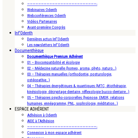
—————————————————————————-
Webinaires Odenth
Webconférences Odenth
Vidéos Partenaires
Avant-première Congrès
Inf’Odenth
Dernières actus Inf’Odenth
Les newsletters Inf’Odenth
Documenthèque
Documenthèque Premium Adhérent
01 – Biocompatibilité et écologie
02 – Médecine naturelle (homeo, aroma, phyto, naturo…)
03 – Thérapies manuelles (orthodontie, posturologie,
ostéopathie…)
04 – Thérapies énergétiques & quantiques (MTC, étiothérapie,
kinésiologie, décryptage dentaire, réflexologie bucco-dentaire…)
05 – Thérapies psycho-corporelles (hypnose, EMDR, relations
humaines, ennéagramme, PNL, sophrologie, méditation…)
ESPACE ADHÉRENT
Adhésion à Odenth
AIDE à l’Adhésion
—————————————————————————-
Connexion à mon espace adhérent