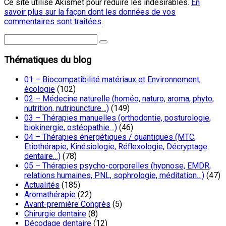
Ce site utilise Akismet pour réduire les indésirables.
En
savoir plus sur la façon dont les données de vos
commentaires sont traitées
.
Thématiques du blog
01 – Biocompatibilité matériaux et Environnement,
écologie
(102)
02 – Médecine naturelle (homéo, naturo, aroma, phyto,
nutrition, nutripuncture…)
(149)
03 – Thérapies manuelles (orthodontie, posturologie,
biokinergie, ostéopathie…)
(46)
04 – Thérapies énergétiques / quantiques (MTC,
Etiothérapie, Kinésiologie, Réflexologie, Décryptage
dentaire…)
(78)
05 – Thérapies psycho-corporelles (hypnose, EMDR,
relations humaines, PNL, sophrologie, méditation…)
(47)
Actualités
(185)
Aromathérapie
(22)
Avant-première Congrès
(5)
Chirurgie dentaire
(8)
Décodage dentaire
(12)