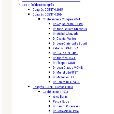
Les précédents congrès
Congrès ODENTH 2025
Congrès ODENTH 2024
Conférenciers Congrès 2024
Dr Régine Zekri-Hurstel
Dr Anne Le Bars-Crassous
Dr Michel Clauzade
Dr Chantal Vulliez
Dr Jean-Christophe Bourit
Katérina TOMSOVA
Dr Claude PILLARD
Dr André MERGUI
Dr Philippe COAT
Dr Jean-Claude MONIN
Dr Muriel JEANTET
Dr Michel ARTEIL
Dr Gérard DIEUZAIDE
Congrès ODENTH Rennes 2023
Conférenciers 2023
Alice Baras
Pascal Eppe
Dr Gérard Ostermann
Dr Jean-Michel Pelé