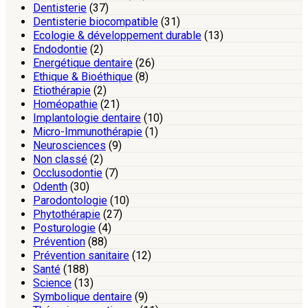
Dentisterie
(37)
Dentisterie biocompatible
(31)
Ecologie & développement durable
(13)
Endodontie
(2)
Energétique dentaire
(26)
Ethique & Bioéthique
(8)
Etiothérapie
(2)
Homéopathie
(21)
Implantologie dentaire
(10)
Micro-Immunothérapie
(1)
Neurosciences
(9)
Non classé
(2)
Occlusodontie
(7)
Odenth
(30)
Parodontologie
(10)
Phytothérapie
(27)
Posturologie
(4)
Prévention
(88)
Prévention sanitaire
(12)
Santé
(188)
Science
(13)
Symbolique dentaire
(9)