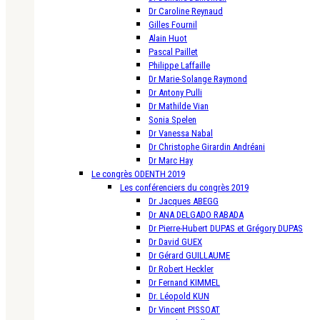
Dr Caroline Reynaud
Gilles Fournil
Alain Huot
Pascal Paillet
Philippe Laffaille
Dr Marie-Solange Raymond
Dr Antony Pulli
Dr Mathilde Vian
Sonia Spelen
Dr Vanessa Nabal
Dr Christophe Girardin Andréani
Dr Marc Hay
Le congrès ODENTH 2019
Les conférenciers du congrès 2019
Dr Jacques ABEGG
Dr ANA DELGADO RABADA
Dr Pierre-Hubert DUPAS et Grégory DUPAS
Dr David GUEX
Dr Gérard GUILLAUME
Dr Robert Heckler
Dr Fernand KIMMEL
Dr. Léopold KUN
Dr Vincent PISSOAT