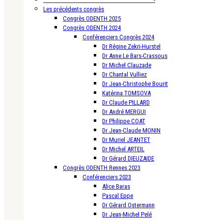
Les précédents congrès
Congrès ODENTH 2025
Congrès ODENTH 2024
Conférenciers Congrès 2024
Dr Régine Zekri-Hurstel
Dr Anne Le Bars-Crassous
Dr Michel Clauzade
Dr Chantal Vulliez
Dr Jean-Christophe Bourit
Katérina TOMSOVA
Dr Claude PILLARD
Dr André MERGUI
Dr Philippe COAT
Dr Jean-Claude MONIN
Dr Muriel JEANTET
Dr Michel ARTEIL
Dr Gérard DIEUZAIDE
Congrès ODENTH Rennes 2023
Conférenciers 2023
Alice Baras
Pascal Eppe
Dr Gérard Ostermann
Dr Jean-Michel Pelé