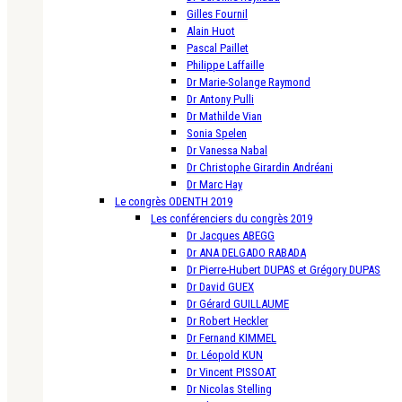
Gilles Fournil
Alain Huot
Pascal Paillet
Philippe Laffaille
Dr Marie-Solange Raymond
Dr Antony Pulli
Dr Mathilde Vian
Sonia Spelen
Dr Vanessa Nabal
Dr Christophe Girardin Andréani
Dr Marc Hay
Le congrès ODENTH 2019
Les conférenciers du congrès 2019
Dr Jacques ABEGG
Dr ANA DELGADO RABADA
Dr Pierre-Hubert DUPAS et Grégory DUPAS
Dr David GUEX
Dr Gérard GUILLAUME
Dr Robert Heckler
Dr Fernand KIMMEL
Dr. Léopold KUN
Dr Vincent PISSOAT
Dr Nicolas Stelling