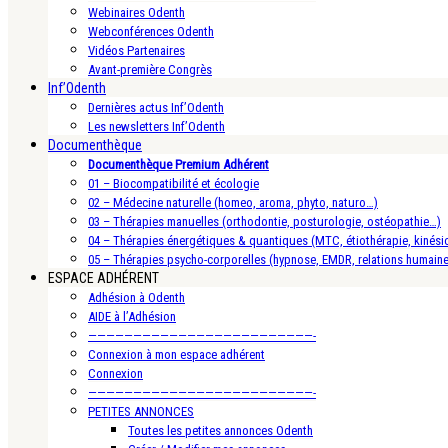
Webinaires Odenth
Webconférences Odenth
Vidéos Partenaires
Avant-première Congrès
Inf’Odenth
Dernières actus Inf’Odenth
Les newsletters Inf’Odenth
Documenthèque
Documenthèque Premium Adhérent
01 – Biocompatibilité et écologie
02 – Médecine naturelle (homeo, aroma, phyto, naturo…)
03 – Thérapies manuelles (orthodontie, posturologie, ostéopathie…)
04 – Thérapies énergétiques & quantiques (MTC, étiothérapie, kinésio
05 – Thérapies psycho-corporelles (hypnose, EMDR, relations humain
ESPACE ADHÉRENT
Adhésion à Odenth
AIDE à l’Adhésion
—————————————————————————-
Connexion à mon espace adhérent
Connexion
—————————————————————————-
PETITES ANNONCES
Toutes les petites annonces Odenth