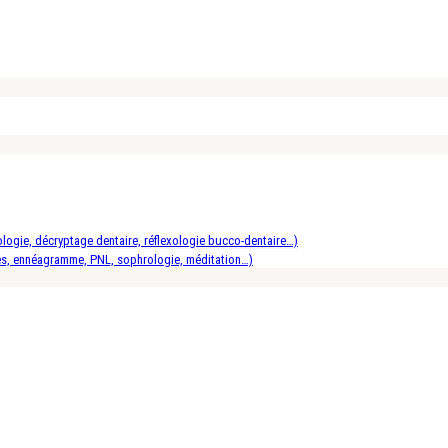
logie, décryptage dentaire, réflexologie bucco-dentaire…)
es, ennéagramme, PNL, sophrologie, méditation…)