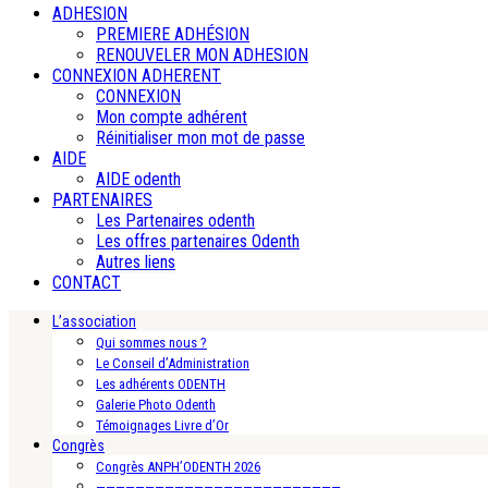
ADHESION
PREMIERE ADHÉSION
RENOUVELER MON ADHESION
CONNEXION ADHERENT
CONNEXION
Mon compte adhérent
Réinitialiser mon mot de passe
AIDE
AIDE odenth
PARTENAIRES
Les Partenaires odenth
Les offres partenaires Odenth
Autres liens
CONTACT
L’association
Qui sommes nous ?
Le Conseil d’Administration
Les adhérents ODENTH
Galerie Photo Odenth
Témoignages Livre d’Or
Congrès
Congrès ANPH’ODENTH 2026
—————————————————————————-