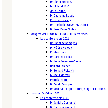
Dr Christine Perez
Dr Maha H. DAOU
Jean Jouzel
Dr Catherine Rossi,
Pr Hervé Tassery
Dr Elisabeth JOHAN-AMOURETTE
Dr Jean-Raoul Sintès
Congres ANPH’ODENTH ODENTH Biarritz 2022
Les conférenciers 2022
Dr Christine Romagna
Dr Hélène Renoux
Pr Marc Henry
Dr Carole Leconte
Dr Julie Demassue-Rannou
Bernard Lambert
Dr Bernard Poitevin
Michel Lidoreau
Patrick Latour
Dr Arash Zarrinpour
Dr Jean-Christophe Bourit, Serge Henrotte et 
Le congrès Odenth 2021
Les conférenciers 2021
Dr Danielle Dumonteil
Dr Caroline Reynaud