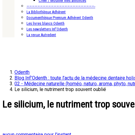
Créer / Modifier mes annonces
—————————————————————————-
La Bibliothèque Adhérent
Documenthèque Premium Adhérent Odenth
Les livres blancs Odenth
Les newsletters Inf’Odenth
La revue Autredent
Odenth
Blog Inf’Odenth : toute l’actu de la médecine dentaire holi
02 - Médecine naturelle (homéo, naturo, aroma, phyto, nutr
Le silicium, le nutriment trop souvent oublié
Le silicium, le nutriment trop souve
aucun commentaire pour l'instant